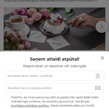
Atpūtas piedāvājums
Apraksts
Kontakti
Noteikumi
1 nakts ar SPA, VAKARIŅĀM un kokteiļiem
Saņem atlaidi atpūtai!
KOMPĀNIJAI
Reģistrējies un atpūties vēl izdevīgāk
Bauska
,
Atpūtas komplekss "Rožmalas"
GRIBU
300€
par nakti
Piekrītu, ka mani personas dati (e-pasts) tiks apstrādāti tiešā
mārketinga nolūkos, lai nosūtītu jaunumus. Vairāk par -
Dāvanas TĒVA DIENĀ
Derīgs arī VASARĀ
Atpūta
Konfidencialitātes politiku
.
(Varat atteikties jebkurā mirklī)
maija brīvdienās
Atpūta valsts svētkos
Atpūta