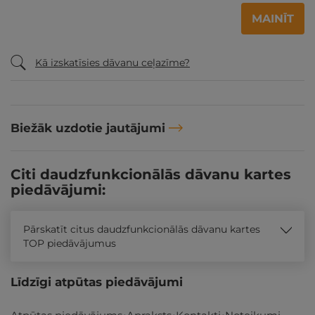
MAINĪT
Kā izskatīsies dāvanu ceļazīme?
Biežāk uzdotie jautājumi
Citi daudzfunkcionālās dāvanu kartes
piedāvājumi:
Pārskatīt citus daudzfunkcionālās dāvanu kartes
TOP piedāvājumus
Līdzīgi atpūtas piedāvājumi