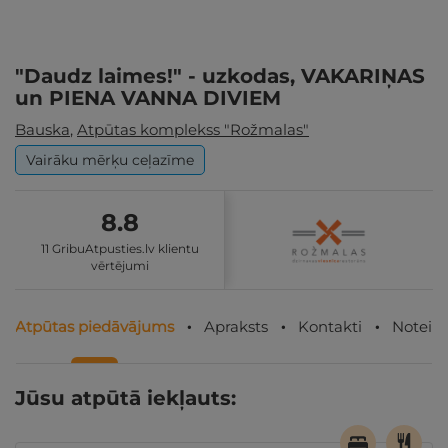
"Daudz laimes!" - uzkodas, VAKARIŅAS
un PIENA VANNA DIVIEM
Bauska
,
Atpūtas komplekss "Rožmalas"
Vairāku mērķu ceļazīme
8.8
11 GribuAtpusties.lv klientu
vērtējumi
Atpūtas piedāvājums
Apraksts
Kontakti
Noteik
Jūsu atpūtā iekļauts: