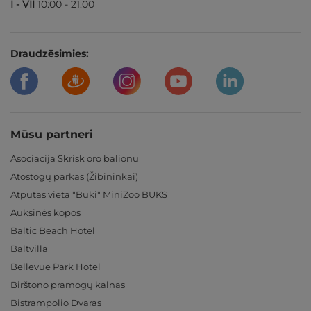
I - VII
10:00 - 21:00
Draudzēsimies:
Mūsu partneri
Asociacija Skrisk oro balionu
Atostogų parkas (Žibininkai)
Atpūtas vieta "Buki" MiniZoo BUKS
Auksinės kopos
Baltic Beach Hotel
Baltvilla
Bellevue Park Hotel
Birštono pramogų kalnas
Bistrampolio Dvaras