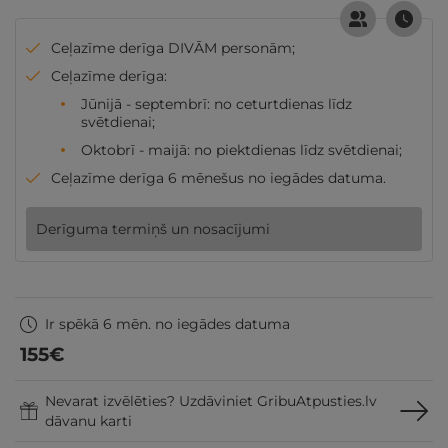
Ceļazīme derīga DIVĀM personām;
Ceļazīme derīga:
Jūnijā - septembrī: no ceturtdienas līdz
svētdienai;
Oktobrī - maijā: no piektdienas līdz svētdienai;
Ceļazīme derīga 6 mēnešus no iegādes datuma.
Derīguma termiņš un nosacījumi
Ir spēkā 6 mēn. no iegādes datuma
155
€
Nevarat izvēlēties? Uzdāviniet GribuAtpusties.lv
dāvanu karti