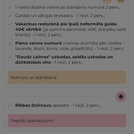
1 nakts dizaina viesnīcas standarta numurā 2 pers.;
Gardas un sātīgas brokastis - 1 reizi, 2 pers.;
Vakariņas restorānā pie īpaši noformēta galda
40€ vērtībā
(ja summa pārsniedz 40€, starpību sedz
klients) - 1 reizi, 2 pers.;
Piena vanna numurā
(vannas aromāts pēc izvēles -
lavanda, ābols, ķirsis, roze, greipfrūts) - 1 reizi, 2 pers.;
"Daudz Laimes" uzkodas, saldās uzkodas un
dzirkstošais vīns
- 1 reizi, 2 pers.;
Numurs un ēdināšana
Ribbes Dzirnavu
apskate - 1 reizi, 2 pers.;
Papildu pakalpojumi