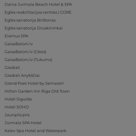
Daina Jurmala Beach Hotel & SPA
Eglės reabilitacijos centras | CORE
Eglės sanatorija Birštonas
Eglės sanatorija Druskininkai
Elamus SPA
GaisaBaloni.lv
GaisaBaloni.lv (Cēsis)
GaisaBaloni.lv (Tukums)
Gradiali
Gradiali Anykščiai
Grand Poet Hotel by SemaraH
Hilton Garden Inn Riga Old Town
Hotel Sigulda
Hotel SOHO
Jaunpils pils
Jūrmala SPA Hotel
Kalev Spa Hotel and Waterpark