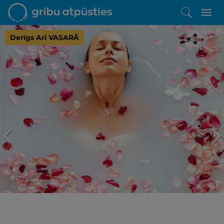
Derīgs Arī VASARĀ
Iepatikās šis piedāvājums?
Līdz brīnišķīgai atpūtai atlikuši tikai daži soļi
PĒRKU