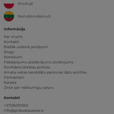
Emoti.pl
NoriuNoriuNoriu.lt
Informācija
Par mums
Kontakti
Biežāk uzdotie jautājumi
Blogs
Noteikumi
Pakalpojumu piedāvājumu izvietojums
Konfidencialitātes politika
Amata vietas kandidātu personas datu politika
Partneriem
Karjera
Ziņot par nelikumīgu saturu
Kontakti
+37126001060
info@gribuatpusties.lv