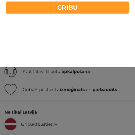
diviem
Unikālas atpūtas vietas vasarai
GRIBU
Nekādas
apkalpošanas un administrācijas
maksas
14 dienu
naudas atmaksas garantija
Kvalitatīva klientu
apkalpošana
GribuAtpusties.lv
izmēģināts
un
pārbaudīts
Ne tikai Latvijā
GribuAtpusties.lv