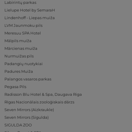
Labirintų parkas
Lielupe Hotel by SemaraH
Lindenhoff - Liepas muiža
LVM Jaunmoku pils
Meresuu SPA Hotel
Mālpils muiža
Mārcienas muiža
Nurmuižas pils
Padangių nuotykiai
Padures Muiža
Palangos vasaros parkas
Pegasa Pils
Radisson Blu Hotel & Spa, Daugava Riga
Rīgas Nacionālais zooloģiskais dārzs
Seven Mirrors (Aizkraukle)
Seven Mirrors (Sigulda)
SIGULDA ZOO