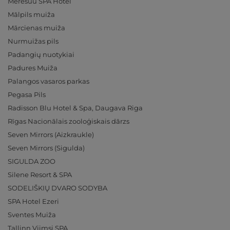
Meresuu SPA Hotel
Mālpils muiža
Mārcienas muiža
Nurmuižas pils
Padangių nuotykiai
Padures Muiža
Palangos vasaros parkas
Pegasa Pils
Radisson Blu Hotel & Spa, Daugava Riga
Rīgas Nacionālais zooloģiskais dārzs
Seven Mirrors (Aizkraukle)
Seven Mirrors (Sigulda)
SIGULDA ZOO
Silene Resort & SPA
SODELIŠKIŲ DVARO SODYBA
SPA Hotel Ezeri
Sventes Muiža
Tallinn Viimsi SPA