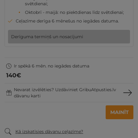
svētdienai;
Oktobrī - maijā: no piektdienas līdz svētdienai;
Ceļazīme derīga 6 mēnešus no iegādes datuma.
Derīguma termiņš un nosacījumi
Ir spēkā 6 mēn. no iegādes datuma
140
€
Nevarat izvēlēties? Uzdāviniet GribuAtpusties.lv
dāvanu karti
MAINĪT
Kā izskatīsies dāvanu ceļazīme?