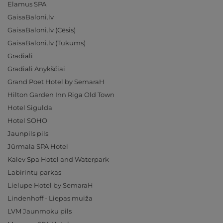
Elamus SPA
GaisaBaloni.lv
GaisaBaloni.lv (Cēsis)
GaisaBaloni.lv (Tukums)
Gradiali
Gradiali Anykščiai
Grand Poet Hotel by SemaraH
Hilton Garden Inn Riga Old Town
Hotel Sigulda
Hotel SOHO
Jaunpils pils
Jūrmala SPA Hotel
Kalev Spa Hotel and Waterpark
Labirintų parkas
Lielupe Hotel by SemaraH
Lindenhoff - Liepas muiža
LVM Jaunmoku pils