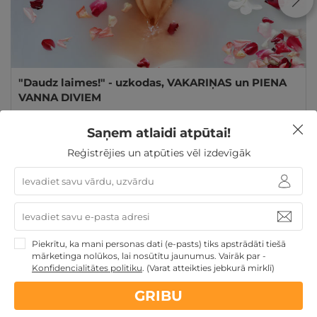
"Daudz laimes!" - uzkodas, VAKARIŅAS un PIENA
VANNA DIVIEM
Bauska
,
Atpūtas komplekss "Rožmalas"
Saņem atlaidi atpūtai!
GRIBU
Reģistrējies un atpūties vēl izdevīgāk
155€
par nakti
Atpūtai Valentīndienā
Derīgs arī VASARĀ
Atpūta
maija brīvdienās
Atpūta diviem
Unikālas atpūtas
Piekrītu, ka mani personas dati (e-pasts) tiks apstrādāti tiešā
vietas vasarai
Atpūta Latvijā
mārketinga nolūkos, lai nosūtītu jaunumus. Vairāk par -
Konfidencialitātes politiku
.
(Varat atteikties jebkurā mirklī)
GRIBU