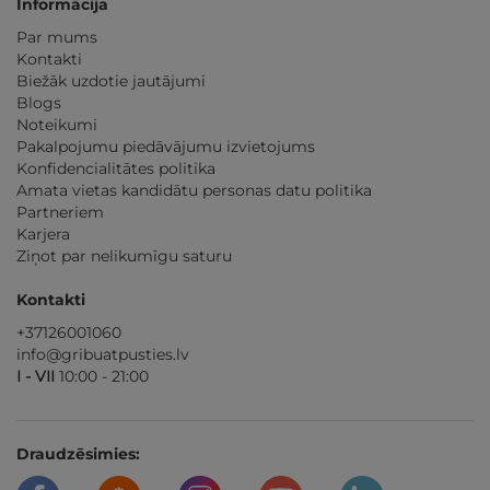
Informācija
Par mums
Kontakti
Biežāk uzdotie jautājumi
Blogs
Noteikumi
Pakalpojumu piedāvājumu izvietojums
Konfidencialitātes politika
Amata vietas kandidātu personas datu politika
Partneriem
Karjera
Ziņot par nelikumīgu saturu
Kontakti
+37126001060
info@gribuatpusties.lv
I - VII
10:00 - 21:00
Draudzēsimies: