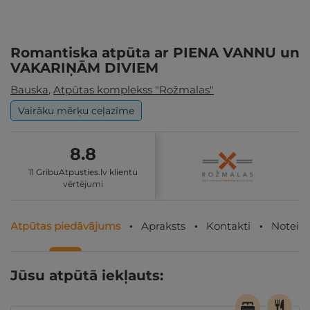
Romantiska atpūta ar PIENA VANNU un
VAKARIŅĀM DIVIEM
Bauska
,
Atpūtas komplekss "Rožmalas"
Vairāku mērķu ceļazīme
8.8
11 GribuAtpusties.lv klientu
vērtējumi
Atpūtas piedāvājums
Apraksts
Kontakti
Noteik
Jūsu atpūtā iekļauts: