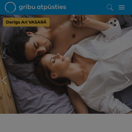
Derīgs Arī VASARĀ
Iepatikās šis piedāvājums?
Līdz brīnišķīgai atpūtai atlikuši tikai daži soļi
PĒRKU