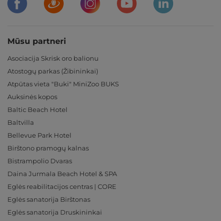
Mūsu partneri
Asociacija Skrisk oro balionu
Atostogų parkas (Žibininkai)
Atpūtas vieta "Buki" MiniZoo BUKS
Auksinės kopos
Baltic Beach Hotel
Baltvilla
Bellevue Park Hotel
Birštono pramogų kalnas
Bistrampolio Dvaras
Daina Jurmala Beach Hotel & SPA
Eglės reabilitacijos centras | CORE
Eglės sanatorija Birštonas
Eglės sanatorija Druskininkai