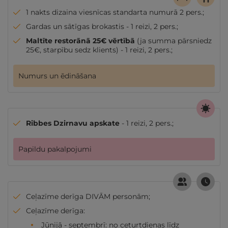
1 nakts dizaina viesnīcas standarta numurā 2 pers.;
Gardas un sātīgas brokastis - 1 reizi, 2 pers.;
Maltīte restorānā 25€ vērtībā
(ja summa pārsniedz
25€, starpību sedz klients) - 1 reizi, 2 pers.;
Numurs un ēdināšana
Ribbes Dzirnavu apskate
- 1 reizi, 2 pers.;
Papildu pakalpojumi
Ceļazīme derīga DIVĀM personām;
Ceļazīme derīga:
Jūnijā - septembrī: no ceturtdienas līdz