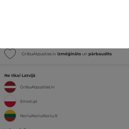
Nekādas
apkalpošanas un administrācijas
maksas
14 dienu
naudas atmaksas garantija
Kvalitatīva klientu
apkalpošana
GribuAtpusties.lv
izmēģināts
un
pārbaudīts
Ne tikai Latvijā
GribuAtpusties.lv
Emoti.pl
NoriuNoriuNoriu.lt