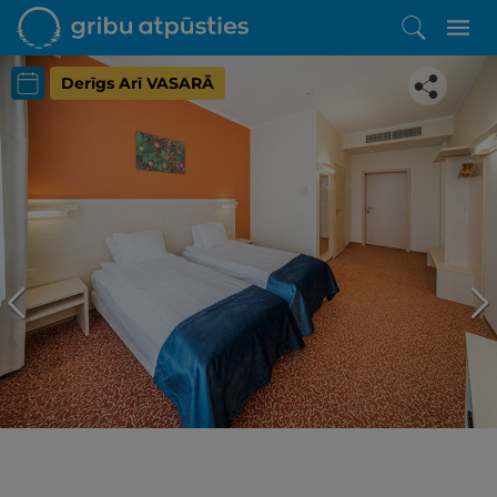
Derīgs Arī VASARĀ
Iepatikās šis piedāvājums?
Līdz brīnišķīgai atpūtai atlikuši tikai daži soļi
PĒRKU