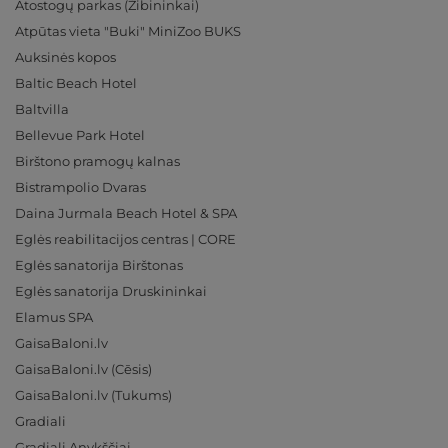
Atostogų parkas (Žibininkai)
Atpūtas vieta "Buki" MiniZoo BUKS
Auksinės kopos
Baltic Beach Hotel
Baltvilla
Bellevue Park Hotel
Birštono pramogų kalnas
Bistrampolio Dvaras
Daina Jurmala Beach Hotel & SPA
Eglės reabilitacijos centras | CORE
Eglės sanatorija Birštonas
Eglės sanatorija Druskininkai
Elamus SPA
GaisaBaloni.lv
GaisaBaloni.lv (Cēsis)
GaisaBaloni.lv (Tukums)
Gradiali
Gradiali Anykščiai