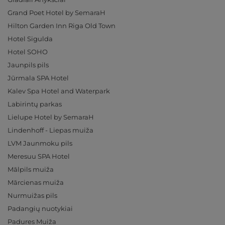
Grand Poet Hotel by SemaraH
Hilton Garden Inn Riga Old Town
Hotel Sigulda
Hotel SOHO
Jaunpils pils
Jūrmala SPA Hotel
Kalev Spa Hotel and Waterpark
Labirintų parkas
Lielupe Hotel by SemaraH
Lindenhoff - Liepas muiža
LVM Jaunmoku pils
Meresuu SPA Hotel
Mālpils muiža
Mārcienas muiža
Nurmuižas pils
Padangių nuotykiai
Padures Muiža