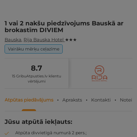
1 vai 2 nakšu piedzīvojums Bauskā ar
brokastīm DIVIEM
Bauska
,
Rija Bauska Hotel
★ ★ ★
Vairāku mērķu ceļazīme
8.7
15 GribuAtpusties.lv klientu
vērtējumi
Atpūtas piedāvājums
Apraksts
Kontakti
Noteik
Jūsu atpūtā iekļauts:
Atpūta divvietīgā numurā 2 pers.;