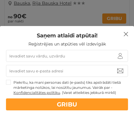
Bauska
,
Rija Bauska Hotel
★ ★ ★
90€
no
GRIBU
par nakti
Saņem atlaidi atpūtai!
Reģistrējies un atpūties vēl izdevīgāk
Atpūta Lieldienu brīvdienās
Derīgs arī VASARĀ
Atpūta maija brīvdienās
Atpūtai Līgo svētkos
Atpūta
decembra svētku brīvdienās
Atpūta diviem
Jaungada sagaidīšana
Atpūta Latvijā
Piekrītu, ka mani personas dati (e-pasts) tiks apstrādāti tiešā
mārketinga nolūkos, lai nosūtītu jaunumus. Vairāk par -
Konfidencialitātes politiku
.
(Varat atteikties jebkurā mirklī)
Nekādas
apkalpošanas un administrācijas
maksas
GRIBU
14 dienu
naudas atmaksas garantija
Kvalitatīva klientu
apkalpošana