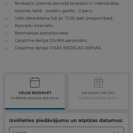
Brokastis (ziemas periodā brokastis ir individuālas,
sezonas laikā - zviedru galds) - 2 pers.;
Vēlā izbraukšana līdz pl. 13.00 (pēc pieejamības);
Bezvadu internets;
Bezmaksas autostāvvieta;
Ceļazīme derīga DIVĀM personām;
Ceļazīme derīga VISĀS NEDĒĻAS DIENĀS.
VĒLOS REZERVĒT
DĀVANAI VAI SEV
Izvēlēties atpūtas datumus
Izvēlēties piedāvājumu
Izvēlieties piedāvājumu un atpūtas datumus:
1 nakts