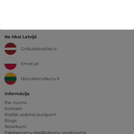
GribuAtpusties.lv
izmēģināts
un
pārbaudīts
Ne tikai Latvijā
GribuAtpusties.lv
Emoti.pl
NoriuNoriuNoriu.lt
Informācija
Par mums
Kontakti
Biežāk uzdotie jautājumi
Blogs
Noteikumi
Pakalpojumu piedāvājumu izvietojums