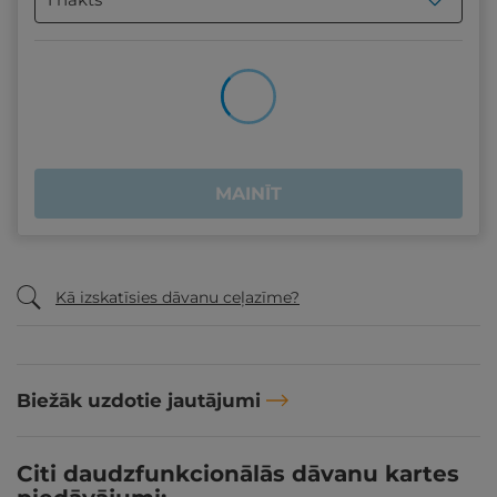
MAINĪT
Kā izskatīsies dāvanu ceļazīme?
Biežāk uzdotie jautājumi
Citi daudzfunkcionālās dāvanu kartes