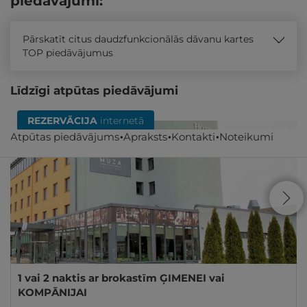
piedāvājumi:
Pārskatīt citus daudzfunkcionālās dāvanu kartes
TOP piedāvājumus
Līdzīgi atpūtas piedāvājumi
REZERVĀCIJA
internetā
Atpūtas piedāvājums
Apraksts
Kontakti
Noteikumi
1 vai 2 naktis ar brokastīm ĢIMENEI vai
KOMPĀNIJAI