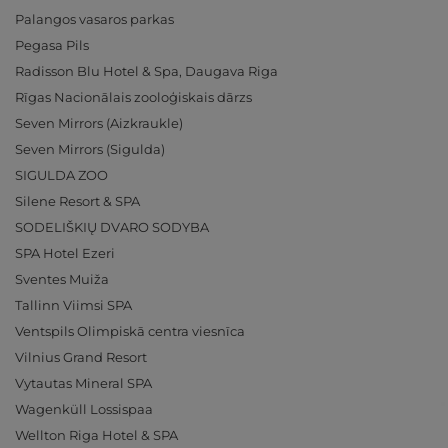
Palangos vasaros parkas
Pegasa Pils
Radisson Blu Hotel & Spa, Daugava Riga
Rīgas Nacionālais zooloģiskais dārzs
Seven Mirrors (Aizkraukle)
Seven Mirrors (Sigulda)
SIGULDA ZOO
Silene Resort & SPA
SODELIŠKIŲ DVARO SODYBA
SPA Hotel Ezeri
Sventes Muiža
Tallinn Viimsi SPA
Ventspils Olimpiskā centra viesnīca
Vilnius Grand Resort
Vytautas Mineral SPA
Wagenküll Lossispaa
Wellton Riga Hotel & SPA