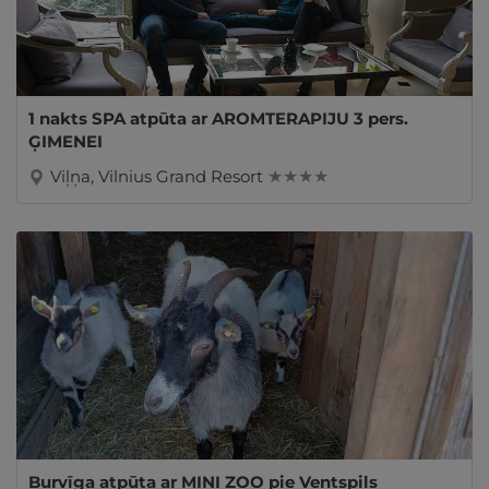
1 nakts SPA atpūta ar AROMTERAPIJU 3 pers.
ĢIMENEI
Viļņa, Vilnius Grand Resort
★ ★ ★ ★
Burvīga atpūta ar MINI ZOO pie Ventspils