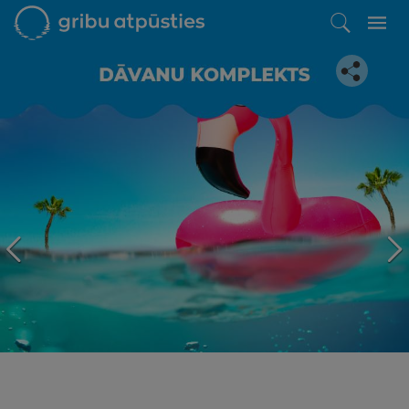
Iepatikās šis piedāvājums?
Līdz brīnišķīgai atpūtai atlikuši tikai daži soļi
PĒRKU