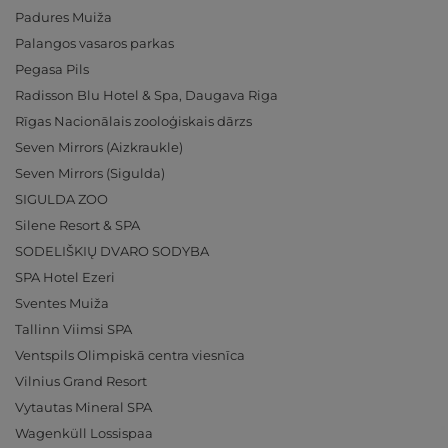
Padures Muiža
Palangos vasaros parkas
Pegasa Pils
Radisson Blu Hotel & Spa, Daugava Riga
Rīgas Nacionālais zooloģiskais dārzs
Seven Mirrors (Aizkraukle)
Seven Mirrors (Sigulda)
SIGULDA ZOO
Silene Resort & SPA
SODELIŠKIŲ DVARO SODYBA
SPA Hotel Ezeri
Sventes Muiža
Tallinn Viimsi SPA
Ventspils Olimpiskā centra viesnīca
Vilnius Grand Resort
Vytautas Mineral SPA
Wagenküll Lossispaa