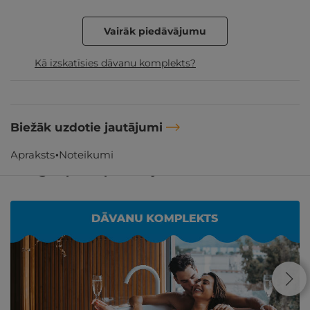
Vairāk piedāvājumu
Kā izskatīsies dāvanu komplekts?
Biežāk uzdotie jautājumi
Apraksts
Noteikumi
Līdzīgi atpūtas piedāvājumi