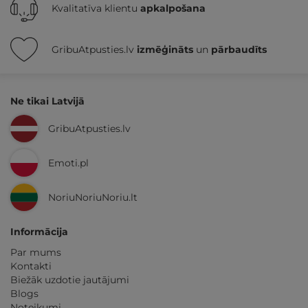
Kvalitatīva klientu
apkalpošana
GribuAtpusties.lv
izmēģināts
un
pārbaudīts
Ne tikai Latvijā
GribuAtpusties.lv
Emoti.pl
NoriuNoriuNoriu.lt
Informācija
Par mums
Kontakti
Biežāk uzdotie jautājumi
Blogs
Noteikumi