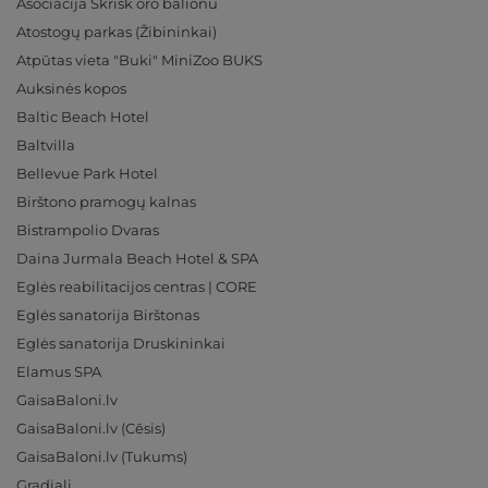
Asociacija Skrisk oro balionu
Atostogų parkas (Žibininkai)
Atpūtas vieta "Buki" MiniZoo BUKS
Auksinės kopos
Baltic Beach Hotel
Baltvilla
Bellevue Park Hotel
Birštono pramogų kalnas
Bistrampolio Dvaras
Daina Jurmala Beach Hotel & SPA
Eglės reabilitacijos centras | CORE
Eglės sanatorija Birštonas
Eglės sanatorija Druskininkai
Elamus SPA
GaisaBaloni.lv
GaisaBaloni.lv (Cēsis)
GaisaBaloni.lv (Tukums)
Gradiali