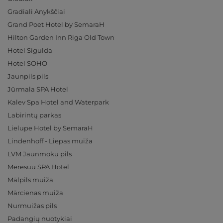
Gradiali Anykščiai
Grand Poet Hotel by SemaraH
Hilton Garden Inn Riga Old Town
Hotel Sigulda
Hotel SOHO
Jaunpils pils
Jūrmala SPA Hotel
Kalev Spa Hotel and Waterpark
Labirintų parkas
Lielupe Hotel by SemaraH
Lindenhoff - Liepas muiža
LVM Jaunmoku pils
Meresuu SPA Hotel
Mālpils muiža
Mārcienas muiža
Nurmuižas pils
Padangių nuotykiai