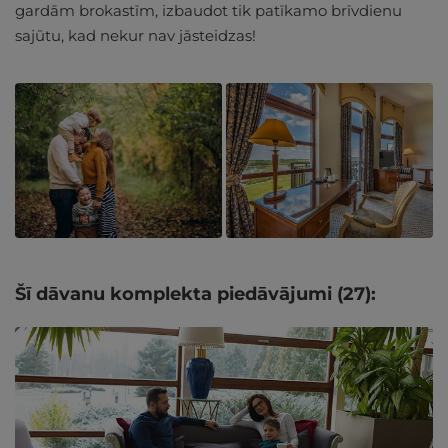
gardām brokastīm, izbaudot tik patīkamo brīvdienu
sajūtu, kad nekur nav jāsteidzas!
Šī dāvanu komplekta piedāvājumi (27):