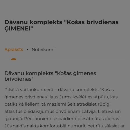
Dāvanu komplekts "Košas brīvdienas
ĢIMENEI"
Apraksts
Noteikumi
Dāvanu komplekts "Košas ģimenes
brīvdienas"
Pilsētā vai lauku mierā – dāvanu komplekts "Košas
ģimenes brīvdienas" ļaus Jums izvēlēties atpūtu, kas
patiks kā lieliem, tā maziem! Šeit atradīsiet rūpīgi
atlasītus piedāvājumus brīvdienām Latvijā, Lietuvā un
Igaunijā. Pēc jauniem iespaidiem piesātinātas dienas
Jūs gaidīs nakts komfortablā numurā, bet rītu sāksiet ar