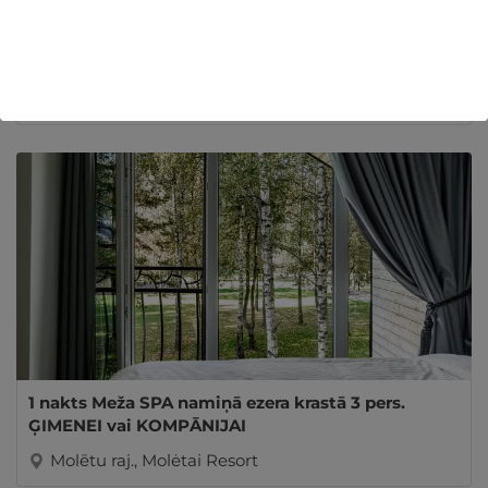
Rīgas kanāla romantika ar Kapteiņa Laivu "Dāvids"
7 pers. KOMPĀNIJAI
Rīga, Kapteiņa Laiva
1 nakts Meža SPA namiņā ezera krastā 3 pers.
ĢIMENEI vai KOMPĀNIJAI
Molētu raj., Molėtai Resort