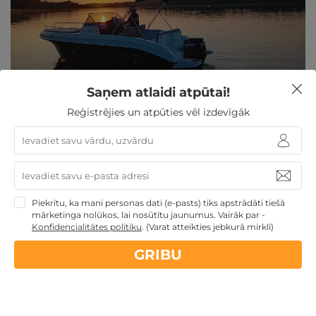
Saņem atlaidi atpūtai!
Ekskursija ar kuteri pa Ežezeru DIVIEM vai
Reģistrējies un atpūties vēl izdevīgāk
KOMPĀNIJAI
Krāslavas nov., Atpūtas vieta Ežezers
Piekrītu, ka mani personas dati (e-pasts) tiks apstrādāti tiešā
mārketinga nolūkos, lai nosūtītu jaunumus. Vairāk par -
Konfidencialitātes politiku
.
(Varat atteikties jebkurā mirklī)
GRIBU