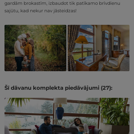
gardām brokastīm, izbaudot tik patīkamo brīvdienu
sajūtu, kad nekur nav jāsteidzas!
Šī dāvanu komplekta piedāvājumi (27):