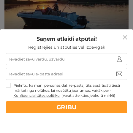
Saņem atlaidi atpūtai!
Ekskursija ar kuteri pa Ežezeru DIVIEM vai
Reģistrējies un atpūties vēl izdevīgāk
KOMPĀNIJAI
Krāslavas nov., Atpūtas vieta Ežezers
Piekrītu, ka mani personas dati (e-pasts) tiks apstrādāti tiešā
mārketinga nolūkos, lai nosūtītu jaunumus. Vairāk par -
Konfidencialitātes politiku
.
(Varat atteikties jebkurā mirklī)
GRIBU