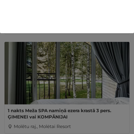
Rīgas kanāla romantika ar Kapteiņa Laivu "Dāvids"
7 pers. KOMPĀNIJAI
Rīga, Kapteiņa Laiva
1 nakts Meža SPA namiņā ezera krastā 3 pers.
ĢIMENEI vai KOMPĀNIJAI
Molētu raj., Molėtai Resort