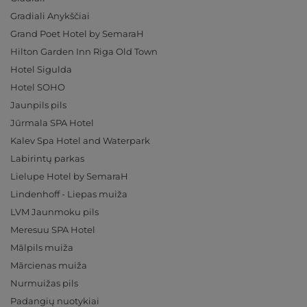
Gradiali Anykščiai
Grand Poet Hotel by SemaraH
Hilton Garden Inn Riga Old Town
Hotel Sigulda
Hotel SOHO
Jaunpils pils
Jūrmala SPA Hotel
Kalev Spa Hotel and Waterpark
Labirintų parkas
Lielupe Hotel by SemaraH
Lindenhoff - Liepas muiža
LVM Jaunmoku pils
Meresuu SPA Hotel
Mālpils muiža
Mārcienas muiža
Nurmuižas pils
Padangių nuotykiai