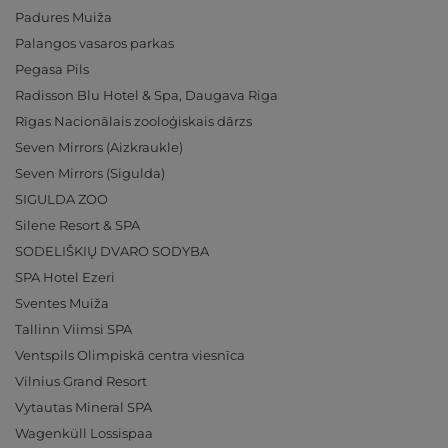
Padures Muiža
Palangos vasaros parkas
Pegasa Pils
Radisson Blu Hotel & Spa, Daugava Riga
Rīgas Nacionālais zooloģiskais dārzs
Seven Mirrors (Aizkraukle)
Seven Mirrors (Sigulda)
SIGULDA ZOO
Silene Resort & SPA
SODELIŠKIŲ DVARO SODYBA
SPA Hotel Ezeri
Sventes Muiža
Tallinn Viimsi SPA
Ventspils Olimpiskā centra viesnīca
Vilnius Grand Resort
Vytautas Mineral SPA
Wagenküll Lossispaa