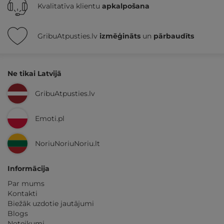
Kvalitatīva klientu
apkalpošana
GribuAtpusties.lv
izmēģināts
un
pārbaudīts
Ne tikai Latvijā
GribuAtpusties.lv
Emoti.pl
NoriuNoriuNoriu.lt
Informācija
Par mums
Kontakti
Biežāk uzdotie jautājumi
Blogs
Noteikumi