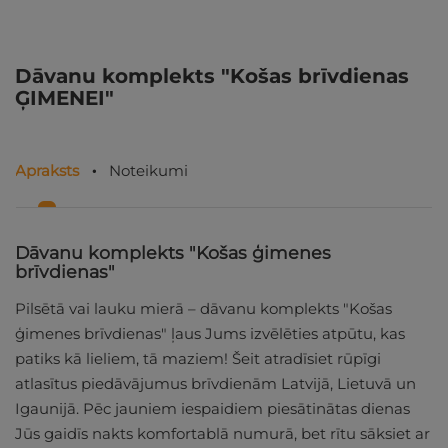
Dāvanu komplekts "Košas brīvdienas
ĢIMENEI"
Apraksts
Noteikumi
Dāvanu komplekts "Košas ģimenes
brīvdienas"
Pilsētā vai lauku mierā – dāvanu komplekts "Košas
ģimenes brīvdienas" ļaus Jums izvēlēties atpūtu, kas
patiks kā lieliem, tā maziem! Šeit atradīsiet rūpīgi
atlasītus piedāvājumus brīvdienām Latvijā, Lietuvā un
Igaunijā. Pēc jauniem iespaidiem piesātinātas dienas
Jūs gaidīs nakts komfortablā numurā, bet rītu sāksiet ar