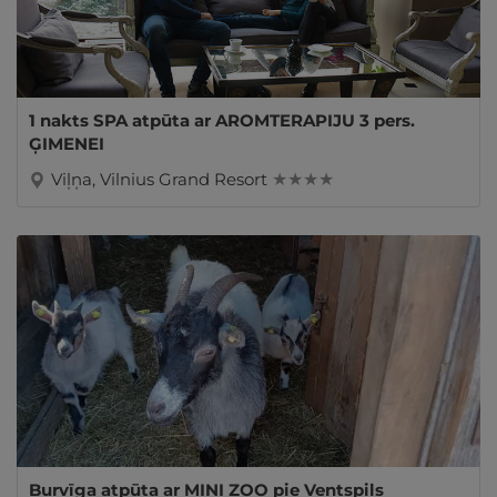
1 nakts SPA atpūta ar AROMTERAPIJU 3 pers.
ĢIMENEI
Viļņa, Vilnius Grand Resort
★ ★ ★ ★
Burvīga atpūta ar MINI ZOO pie Ventspils