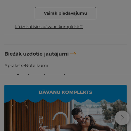
Vairāk piedāvājumu
Kā izskatīsies dāvanu komplekts?
Biežāk uzdotie jautājumi
Apraksts
Noteikumi
Līdzīgi atpūtas piedāvājumi