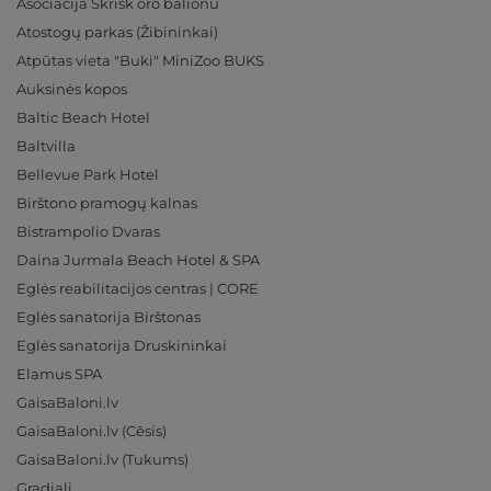
Asociacija Skrisk oro balionu
Atostogų parkas (Žibininkai)
Atpūtas vieta "Buki" MiniZoo BUKS
Auksinės kopos
Baltic Beach Hotel
Baltvilla
Bellevue Park Hotel
Birštono pramogų kalnas
Bistrampolio Dvaras
Daina Jurmala Beach Hotel & SPA
Eglės reabilitacijos centras | CORE
Eglės sanatorija Birštonas
Eglės sanatorija Druskininkai
Elamus SPA
GaisaBaloni.lv
GaisaBaloni.lv (Cēsis)
GaisaBaloni.lv (Tukums)
Gradiali