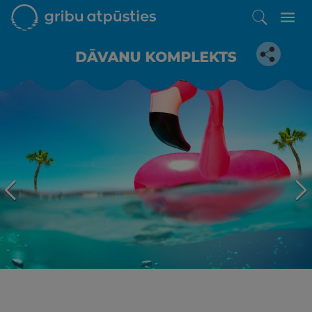
Iepatikās šis piedāvājums?
Līdz brīnišķīgai atpūtai atlikuši tikai daži soļi
PĒRKU