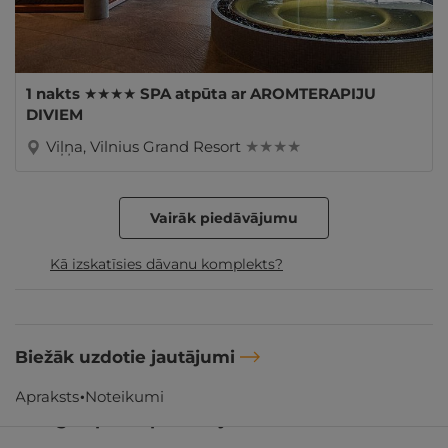
1 nakts ★★★★ SPA atpūta ar AROMTERAPIJU
DIVIEM
Viļņa, Vilnius Grand Resort
★ ★ ★ ★
Vairāk piedāvājumu
Kā izskatīsies dāvanu komplekts?
Biežāk uzdotie jautājumi
Apraksts
Noteikumi
Līdzīgi atpūtas piedāvājumi