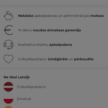
Nekādas
apkalpošanas un administrācijas
maksas
14 dienu
naudas atmaksas garantija
Kvalitatīva klientu
apkalpošana
GribuAtpusties.lv
izmēģināts
un
pārbaudīts
Ne tikai Latvijā
GribuAtpusties.lv
Emoti.pl