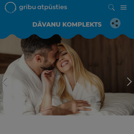
Iepatikās šis piedāvājums?
Līdz brīnišķīgai atpūtai atlikuši tikai daži soļi
PĒRKU