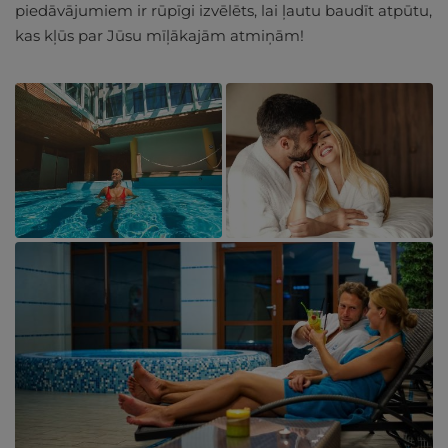
piedāvājumiem ir rūpīgi izvēlēts, lai ļautu baudīt atpūtu,
kas kļūs par Jūsu mīļākajām atmiņām!