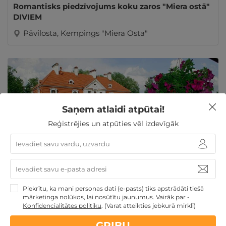
Romantisks piedzīvojums koku zaros "Miera ostā"
DIVIEM
Pāvilosta, Kempings "Miera Osta"
Saņem atlaidi atpūtai!
Reģistrējies un atpūties vēl izdevīgāk
1 nakts atpūta ar MALTĪTI restorānā DIVIEM
Piekrītu, ka mani personas dati (e-pasts) tiks apstrādāti tiešā
Daugavpils nov., Sventes muiža
★ ★ ★ ★
mārketinga nolūkos, lai nosūtītu jaunumus. Vairāk par -
Konfidencialitātes politiku
.
(Varat atteikties jebkurā mirklī)
GRIBU