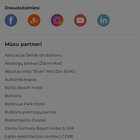
Draudzēsimies:
Mūsu partneri
Asociacija Skrisk oro balionu
Atostogų parkas (Žibininkai)
Atpūtas vieta "Buki" MiniZoo BUKS
Auksinės kopos
Baltic Beach Hotel
Baltvilla
Bellevue Park Hotel
Birštono pramogų kalnas
Bistrampolio Dvaras
Daina Jurmala Beach Hotel & SPA
Eglės reabilitacijos centras | CORE