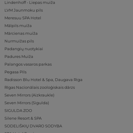
Lindenhoff - Liepas muiža
LVM Jaunmoku pils
Meresuu SPA Hotel
Mālpils muiža
Mārcienas muiža
Nurmuižas pils
Padangių nuotykiai
Padures Muiža
Palangos vasaros parkas
Pegasa Pils
Radisson Blu Hotel & Spa, Daugava Riga
Rīgas Nacionālais zooloģiskais dārzs
Seven Mirrors (Aizkraukle)
Seven Mirrors (Sigulda)
SIGULDA ZOO
Silene Resort & SPA
SODELIŠKIŲ DVARO SODYBA