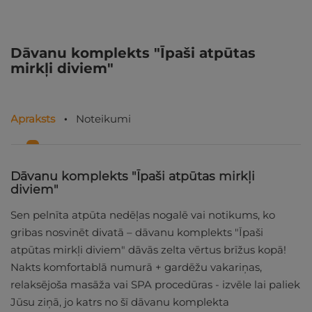
Dāvanu komplekts "Īpaši atpūtas
mirkļi diviem"
Apraksts
Noteikumi
Dāvanu komplekts "Īpaši atpūtas mirkļi
diviem"
Sen pelnīta atpūta nedēļas nogalē vai notikums, ko
gribas nosvinēt divatā – dāvanu komplekts "Īpaši
atpūtas mirkļi diviem" dāvās zelta vērtus brīžus kopā!
Nakts komfortablā numurā + gardēžu vakariņas,
relaksējoša masāža vai SPA procedūras - izvēle lai paliek
Jūsu ziņā, jo katrs no šī dāvanu komplekta