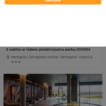
2 naktis ar Ūdens piedzīvojumu parku DIVIEM
Ventspils, Olimpiskā centra "Ventspils" viesnīca
★ ★ ★