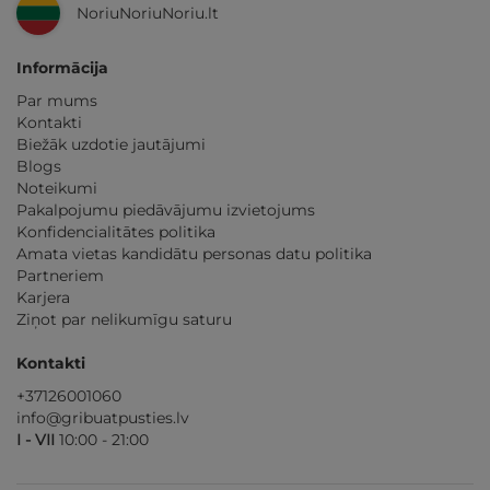
NoriuNoriuNoriu.lt
Informācija
Par mums
Kontakti
Biežāk uzdotie jautājumi
Blogs
Noteikumi
Pakalpojumu piedāvājumu izvietojums
Konfidencialitātes politika
Amata vietas kandidātu personas datu politika
Partneriem
Karjera
Ziņot par nelikumīgu saturu
Kontakti
+37126001060
info@gribuatpusties.lv
I - VII
10:00 - 21:00