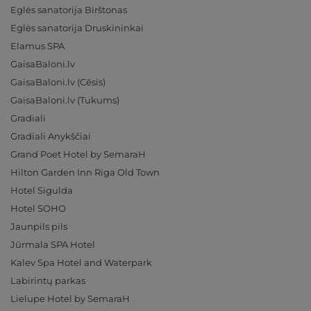
Eglės sanatorija Birštonas
Eglės sanatorija Druskininkai
Elamus SPA
GaisaBaloni.lv
GaisaBaloni.lv (Cēsis)
GaisaBaloni.lv (Tukums)
Gradiali
Gradiali Anykščiai
Grand Poet Hotel by SemaraH
Hilton Garden Inn Riga Old Town
Hotel Sigulda
Hotel SOHO
Jaunpils pils
Jūrmala SPA Hotel
Kalev Spa Hotel and Waterpark
Labirintų parkas
Lielupe Hotel by SemaraH