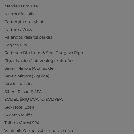
Mārcienas muiža
Nurmuižas pils
Padangių nuotykiai
Padures Muiža
Palangos vasaros parkas
Pegasa Pils
Radisson Blu Hotel & Spa, Daugava Riga
Rīgas Nacionālais zooloģiskais dārzs
Seven Mirrors (Aizkraukle)
Seven Mirrors (Sigulda)
SIGULDA ZOO
Silene Resort & SPA
SODELIŠKIŲ DVARO SODYBA
SPA Hotel Ezeri
Sventes Muiža
Tallinn Viimsi SPA
Ventspils Olimpiskā centra viesnīca