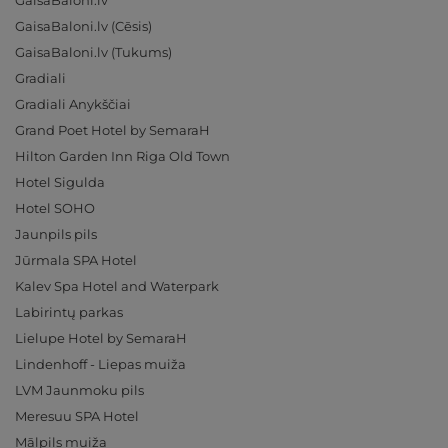
GaisaBaloni.lv
GaisaBaloni.lv (Cēsis)
GaisaBaloni.lv (Tukums)
Gradiali
Gradiali Anykščiai
Grand Poet Hotel by SemaraH
Hilton Garden Inn Riga Old Town
Hotel Sigulda
Hotel SOHO
Jaunpils pils
Jūrmala SPA Hotel
Kalev Spa Hotel and Waterpark
Labirintų parkas
Lielupe Hotel by SemaraH
Lindenhoff - Liepas muiža
LVM Jaunmoku pils
Meresuu SPA Hotel
Mālpils muiža