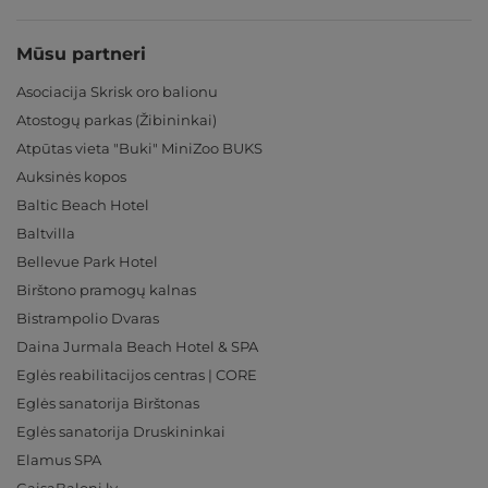
Mūsu partneri
Asociacija Skrisk oro balionu
Atostogų parkas (Žibininkai)
Atpūtas vieta "Buki" MiniZoo BUKS
Auksinės kopos
Baltic Beach Hotel
Baltvilla
Bellevue Park Hotel
Birštono pramogų kalnas
Bistrampolio Dvaras
Daina Jurmala Beach Hotel & SPA
Eglės reabilitacijos centras | CORE
Eglės sanatorija Birštonas
Eglės sanatorija Druskininkai
Elamus SPA