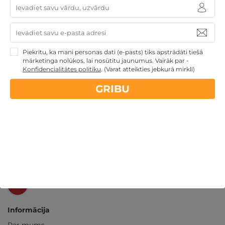
14 dienu
naudas atmaksas garantija
Kvalitatīva klientu
apkalpošana
Piekrītu, ka mani personas dati (e-pasts) tiks apstrādāti tiešā
mārketinga nolūkos, lai nosūtītu jaunumus. Vairāk par -
Konfidencialitātes politiku
.
(Varat atteikties jebkurā mirklī)
GribuAtpusties.lv
izmēģināts
un
pārbaudīts
GRIBU
Ne tikai Latvijā
GribuAtpusties.lv
Emoti.pl
NoriuNoriuNoriu.lt
Informācija