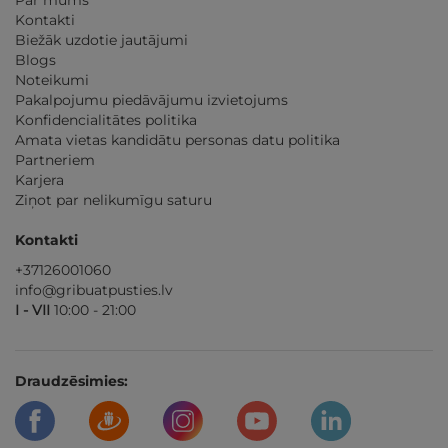
Par mums
Kontakti
Biežāk uzdotie jautājumi
Blogs
Noteikumi
Pakalpojumu piedāvājumu izvietojums
Konfidencialitātes politika
Amata vietas kandidātu personas datu politika
Partneriem
Karjera
Ziņot par nelikumīgu saturu
Kontakti
+37126001060
info@gribuatpusties.lv
I - VII
10:00 - 21:00
Draudzēsimies: