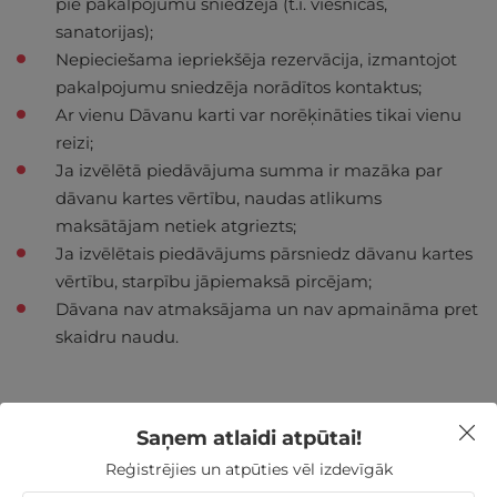
pie pakalpojumu sniedzēja (t.i. viesnīcas,
sanatorijas);
Nepieciešama iepriekšēja rezervācija, izmantojot
pakalpojumu sniedzēja norādītos kontaktus;
Ar vienu Dāvanu karti var norēķināties tikai vienu
reizi;
Ja izvēlētā piedāvājuma summa ir mazāka par
dāvanu kartes vērtību, naudas atlikums
maksātājam netiek atgriezts;
Ja izvēlētais piedāvājums pārsniedz dāvanu kartes
vērtību, starpību jāpiemaksā pircējam;
Dāvana nav atmaksājama un nav apmaināma pret
skaidru naudu.
Saņem atlaidi atpūtai!
Nekādas
apkalpošanas un administrācijas
maksas
Reģistrējies un atpūties vēl izdevīgāk