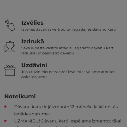
Izvēlies
Izvēlies dāvanas vērtību un iegādājies dāvanu karti
Izdrukā
Savā e-pasta kastītē atradīsi iegādāto dāvanu karti.
Izdrukā un pasniedz dāvanu
Uzdāvini
Jūsu tuvinieks pats varēs izvēlēties vēlamo atpūtas
pakalpojumu
Noteikumi
Dāvanu karte ir jāizmanto 12 mēnešu laikā no tās
iegādes datuma;
UZMANĪBU! Dāvanu karti iespējams izmantot tikai