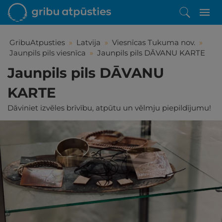
GribuAtpusties
»
Latvija
»
Viesnīcas Tukuma nov.
»
Jaunpils pils viesnīca
»
Jaunpils pils DĀVANU KARTE
Jaunpils pils DĀVANU
KARTE
Dāviniet izvēles brīvību, atpūtu un vēlmju piepildījumu!