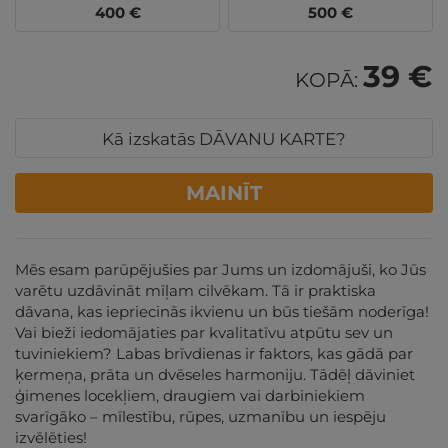
400
€
500
€
39 €
KOPĀ:
Kā izskatās DĀVANU KARTE?
MAINĪT
Mēs esam parūpējušies par Jums un izdomājuši, ko Jūs
varētu uzdāvināt mīļam cilvēkam. Tā ir praktiska
dāvana, kas iepriecinās ikvienu un būs tiešām noderīga!
Vai bieži iedomājaties par kvalitatīvu atpūtu sev un
tuviniekiem? Labas brīvdienas ir faktors, kas gādā par
ķermeņa, prāta un dvēseles harmoniju. Tādēļ dāviniet
ģimenes locekļiem, draugiem vai darbiniekiem
svarīgāko – mīlestību, rūpes, uzmanību un iespēju
izvēlēties!