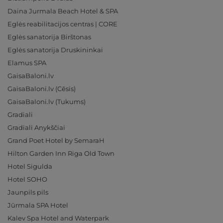
Daina Jurmala Beach Hotel & SPA
Eglės reabilitacijos centras | CORE
Eglės sanatorija Birštonas
Eglės sanatorija Druskininkai
Elamus SPA
GaisaBaloni.lv
GaisaBaloni.lv (Cēsis)
GaisaBaloni.lv (Tukums)
Gradiali
Gradiali Anykščiai
Grand Poet Hotel by SemaraH
Hilton Garden Inn Riga Old Town
Hotel Sigulda
Hotel SOHO
Jaunpils pils
Jūrmala SPA Hotel
Kalev Spa Hotel and Waterpark