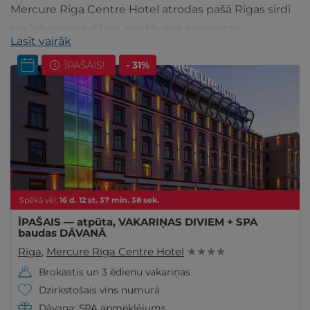
Mercure Riga Centre Hotel atrodas pašā Rīgas sirdī
pie Vērmanes dārza, piedāvājot elegantas
Lasīt vairāk
nakšņošanas iespējas, restorānu un bāru.
ĪPAŠAIS!
- 31%
Spēkā vēl:
16
d.
12
st.
37
min.
38
sek.
ĪPAŠAIS — atpūta, VAKARIŅAS DIVIEM + SPA
baudas DĀVANĀ
Rīga
,
Mercure Riga Centre Hotel
★ ★ ★ ★
Brokastis un 3 ēdienu vakariņas
Dzirkstošais vīns numurā
Dāvana: SPA apmeklējums