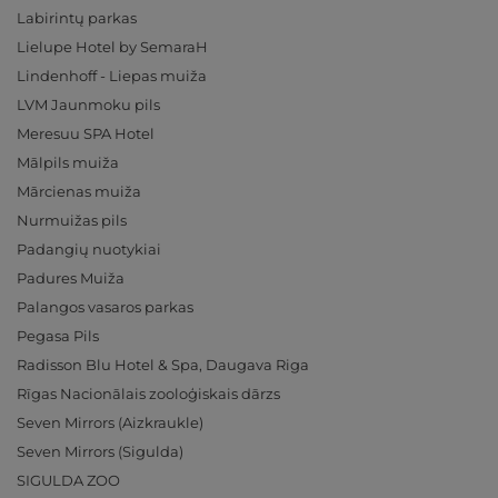
Labirintų parkas
Lielupe Hotel by SemaraH
Lindenhoff - Liepas muiža
LVM Jaunmoku pils
Meresuu SPA Hotel
Mālpils muiža
Mārcienas muiža
Nurmuižas pils
Padangių nuotykiai
Padures Muiža
Palangos vasaros parkas
Pegasa Pils
Radisson Blu Hotel & Spa, Daugava Riga
Rīgas Nacionālais zooloģiskais dārzs
Seven Mirrors (Aizkraukle)
Seven Mirrors (Sigulda)
SIGULDA ZOO