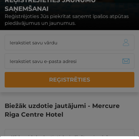
REĢISTRĒJIETIES JAUNUMU
SAŅEMŠANAI
Reģistrējoties Jūs piekrītat saņemt īpašos atpūtas
piedāvājumus un jaunumus.
REĢISTRĒTIES
Biežāk uzdotie jautājumi - Mercure
Riga Centre Hotel
Kāda veida brokastis tiek piedāvātas viesnīcā