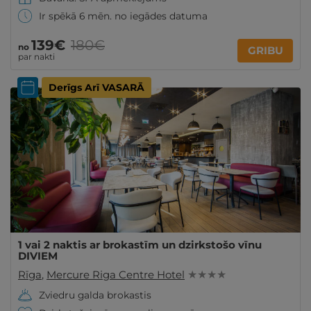
Ir spēkā 6 mēn. no iegādes datuma
139€
180€
no
GRIBU
par nakti
Derīgs Arī VASARĀ
1 vai 2 naktis ar brokastīm un dzirkstošo vīnu
DIVIEM
Rīga
,
Mercure Riga Centre Hotel
★ ★ ★ ★
Zviedru galda brokastis