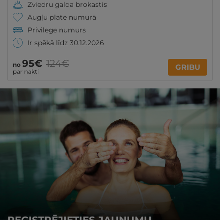
Zviedru galda brokastis
Augļu plate numurā
Privilege numurs
Ir spēkā līdz 30.12.2026
95€
124€
no
GRIBU
par nakti