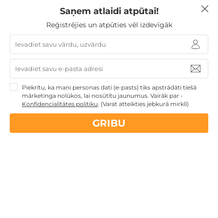
Mercure Riga Centre Hotel? Cikos brokastis tiek
Saņem atlaidi atpūtai!
servētas?
Reģistrējies un atpūties vēl izdevīgāk
Viesnīcā tiek pasniegtas bufetes veida brokastis ar
siltajiem un aukstajiem ēdieniem, augļiem,
konditorejas izstrādājumiem, svaigi pagatavotu
kafiju, tēju un sulu. Brokastu servēšanas laiks: I-VII
7.00-10.00.
Piekrītu, ka mani personas dati (e-pasts) tiks apstrādāti tiešā
mārketinga nolūkos, lai nosūtītu jaunumus. Vairāk par -
Konfidencialitātes politiku
.
(Varat atteikties jebkurā mirklī)
Vai pie viesnīcas Mercure Riga Centre Hotel ir
pieejama autostāvvieta?
GRIBU
Kādi ir reģistrēšanās laiki viesnīcā Mercure Riga
Centre Hotel?
Vai viesnīcā Mercure Riga Centre Hotel ir
pieejama SPA zona?