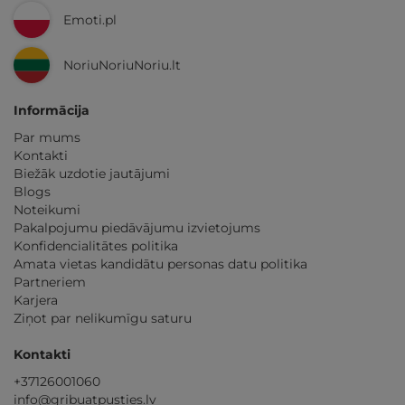
Emoti.pl
NoriuNoriuNoriu.lt
Informācija
Par mums
Kontakti
Biežāk uzdotie jautājumi
Blogs
Noteikumi
Pakalpojumu piedāvājumu izvietojums
Konfidencialitātes politika
Amata vietas kandidātu personas datu politika
Partneriem
Karjera
Ziņot par nelikumīgu saturu
Kontakti
+37126001060
info@gribuatpusties.lv