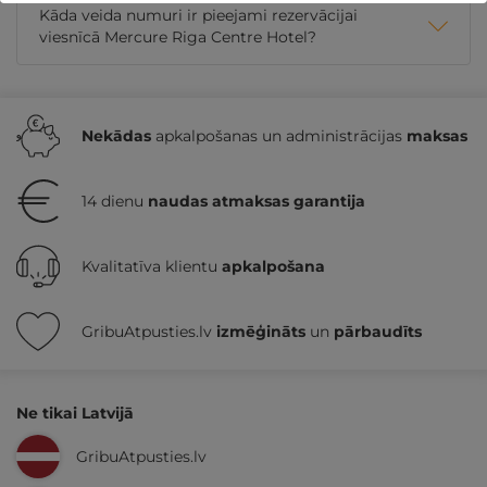
Kāda veida numuri ir pieejami rezervācijai
viesnīcā Mercure Riga Centre Hotel?
Nekādas
apkalpošanas un administrācijas
maksas
14 dienu
naudas atmaksas garantija
Kvalitatīva klientu
apkalpošana
GribuAtpusties.lv
izmēģināts
un
pārbaudīts
Ne tikai Latvijā
GribuAtpusties.lv