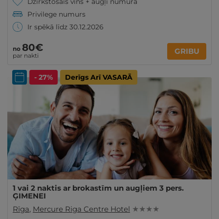
Dzirkstošais vīns + augļi numurā
Privilege numurs
Ir spēkā līdz 30.12.2026
80€
no
GRIBU
par nakti
- 27%
Derīgs Arī VASARĀ
1 vai 2 naktis ar brokastīm un augļiem 3 pers.
ĢIMENEI
Rīga
,
Mercure Riga Centre Hotel
★ ★ ★ ★