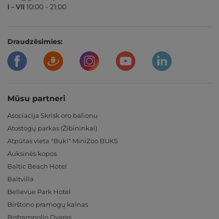
I - VII
10:00 - 21:00
Draudzēsimies:
Mūsu partneri
Asociacija Skrisk oro balionu
Atostogų parkas (Žibininkai)
Atpūtas vieta "Buki" MiniZoo BUKS
Auksinės kopos
Baltic Beach Hotel
Baltvilla
Bellevue Park Hotel
Birštono pramogų kalnas
Bistrampolio Dvaras