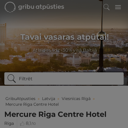
Tavai vasaras atpūtai!
Atlaides līdz -30% visā Baltijā
Filtrēt
GribuAtpusties
»
Latvija
»
Viesnīcas Rīgā
»
Mercure Riga Centre Hotel
Mercure Riga Centre Hotel
Rīga
8,1
/10