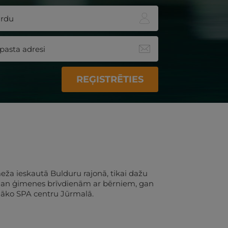
REĢISTRĒTIES
eža ieskautā Bulduru rajonā, tikai dažu
 gan ģimenes brīvdienām ar bērniem, gan
lāko SPA centru Jūrmalā.