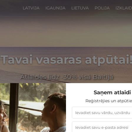
LATVIJA
IGAUNIJA
LIETUVA
POLIJA
IZKLAI
Tavai vasaras atpūtai
Atlaides līdz -30% visā Baltijā
Saņem atlaidi 
Reģistrējies un atpūtie
GribuAtpusties
»
Latvija
»
Viesnīcas Jūrmalā
»
Lielupe