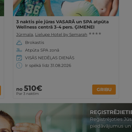
3 naktis pie jūras VASARĀ un SPA atpūta
Wellness centrā 3-4 pers. ĢIMENEI
★ ★ ★ ★
Jūrmala
,
Lielupe Hotel by Semarah
Brokastis
Atpūta SPA zonā
VISĀS NEDĒĻAS DIENĀS
Ir spēkā līdz 31.08.2026
510€
no
GRIBU
Par 3 naktīm
REĢISTRĒJIET
Reģistrējoties Jū
piedāvājumus un