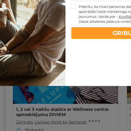
Piekrītu, ka mani personas dati
Lielupe Hotel by Semarah
apstrādāti tiešā mārketinga no
jaunumus. Vairāk par -
Konfide
Jūrmala
8,7
/10
(Varat atteikties jebkurā mirklī
★★★★ viesnīca Lielupe Hotel by Semarah piedāvā br
GRIB
istabu, pirtis un 25m baseinu! Semarah Hotel Lielu
Lasīt vairāk
- 29%
Derīgs arī VASARĀ
1, 2 vai 3 nakšu atpūta ar Wellness centra
apmeklējumu DIVIEM
★ ★ ★ ★
Jūrmala
,
Lielupe Hotel by Semarah
Brokastis