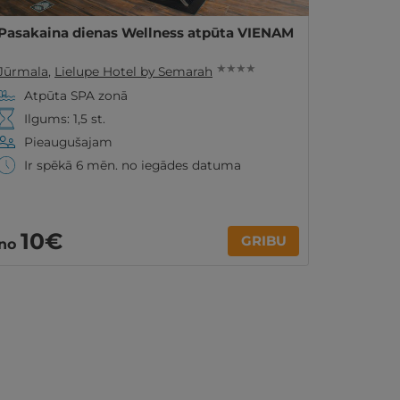
Pasakaina dienas Wellness atpūta VIENAM
★ ★ ★ ★
Jūrmala
,
Lielupe Hotel by Semarah
Atpūta SPA zonā
Ilgums: 1,5 st.
Pieaugušajam
Ir spēkā 6 mēn. no iegādes datuma
10€
GRIBU
no