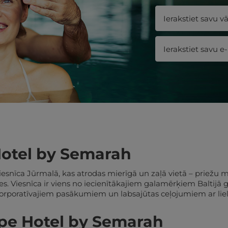
Hotel by Semarah
snīca Jūrmalā, kas atrodas mierīgā un zaļā vietā – priežu m
. Viesnīca ir viens no iecienītākajiem galamērķiem Baltijā
korporatīvajiem pasākumiem un labsajūtas ceļojumiem ar lie
upe Hotel by Semarah