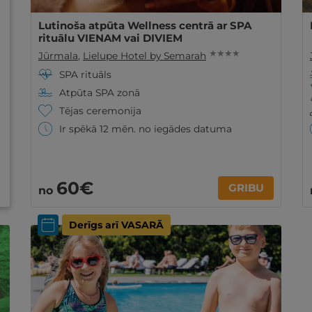
Lutinoša atpūta Wellness centrā ar SPA
rituālu VIENAM vai DIVIEM
★ ★ ★ ★
Jūrmala
,
Lielupe Hotel by Semarah
SPA rituāls
Atpūta SPA zonā
Tējas ceremonija
Ir spēkā 12 mēn. no iegādes datuma
60€
GRIBU
no
Derīgs arī VASARĀ