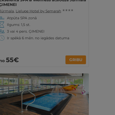
ĢIMENEI
★ ★ ★ ★
Jūrmala
,
Lielupe Hotel by Semarah
Atpūta SPA zonā
Ilgums: 1,5 st.
3 vai 4 pers. ĢIMENEI
Ir spēkā 6 mēn. no iegādes datuma
55€
GRIBU
no