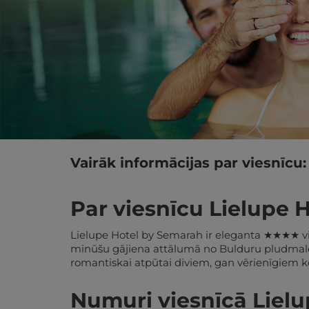
Vairāk informācijas par viesnīcu:
Par viesnīcu Lielupe 
Lielupe Hotel by Semarah ir eleganta ★★★★ vie
minūšu gājiena attālumā no Bulduru pludmales
romantiskai atpūtai diviem, gan vērienīgiem 
Numuri viesnīcā Liel