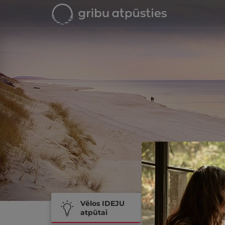
Vēlos IDEJU
Vēlos
atpūtai
REZERVĒT