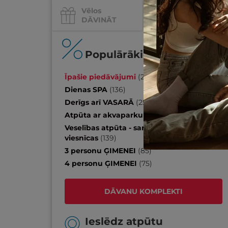
Vēlos
Vēlos
DĀVINĀT
IZKLAIDI
Populārākie piedāvājumi
Īpašie piedāvājumi
(
20
)
Dienas SPA
(
136
)
Derīgs arī VASARĀ
(
259
)
Atpūta ar akvaparku
(
22
)
Veselības atpūta - sanatorijas, SPA
viesnīcas
(
139
)
3 personu ĢIMENEI
(
85
)
4 personu ĢIMENEI
(
75
)
DĀVANU KOMPLEKTI
Ieslēdz atpūtu