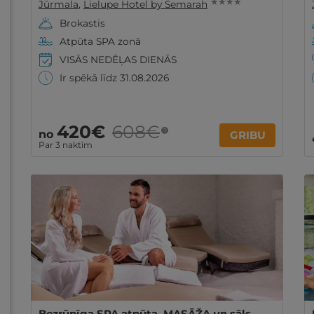
★ ★ ★ ★
Jūrmala
,
Lielupe Hotel by Semarah
Brokastis
Atpūta SPA zonā
VISĀS NEDĒĻAS DIENĀS
Ir spēkā līdz 31.08.2026
420€
608€
?
no
GRIBU
Par 3 naktīm
Bezrūpīga SPA atpūta, MASĀŽA un sāls