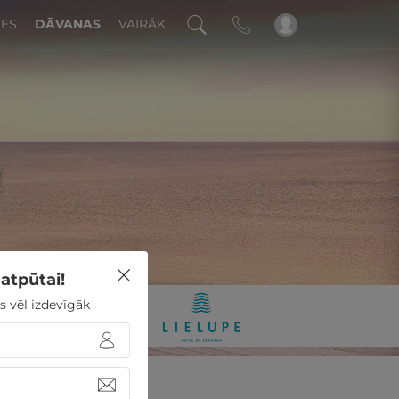
DES
DĀVANAS
VAIRĀK
!
atpūtai!
s vēl izdevīgāk
 Hotel by Semarah