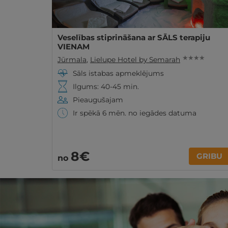
Veselības stiprināšana ar SĀLS terapiju
VIENAM
★ ★ ★ ★
Jūrmala
,
Lielupe Hotel by Semarah
Sāls istabas apmeklējums
Ilgums: 40-45 min.
Pieaugušajam
Ir spēkā 6 mēn. no iegādes datuma
8€
GRIBU
no