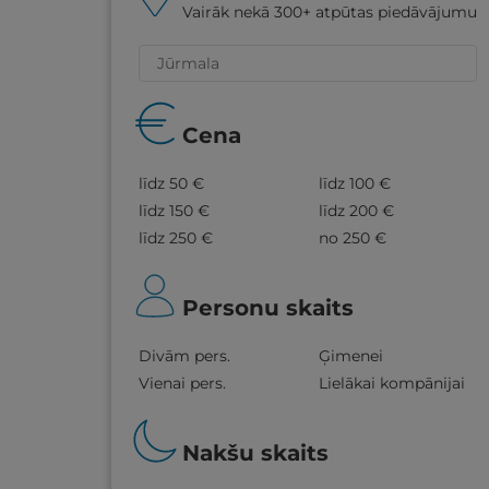
Vairāk nekā 300+ atpūtas piedāvājumu
Cena
līdz 50 €
līdz 100 €
līdz 150 €
līdz 200 €
līdz 250 €
no 250 €
Personu skaits
Divām pers.
Ģimenei
Vienai pers.
Lielākai kompānijai
Nakšu skaits