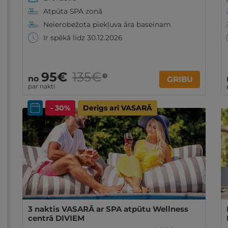
Atpūta SPA zonā
Neierobežota piekļuva āra baseinam
Ir spēkā līdz 30.12.2026
95€
135€
?
no
GRIBU
par nakti
- 30%
Derīgs arī VASARĀ
3 naktis VASARĀ ar SPA atpūtu Wellness
centrā DIVIEM