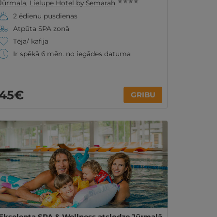
★ ★ ★ ★
Jūrmala
,
Lielupe Hotel by Semarah
2 ēdienu pusdienas
Atpūta SPA zonā
Tēja/ kafija
Ir spēkā 6 mēn. no iegādes datuma
45€
GRIBU
Ekselenta SPA & Wellness atslodze Jūrmalā