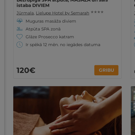
istaba DIVIEM
★ ★ ★ ★
Jūrmala
,
Lielupe Hotel by Semarah
Muguras masāža diviem
Atpūta SPA zonā
Glāze Prosecco katram
Ir spēkā 12 mēn. no iegādes datuma
120€
GRIBU