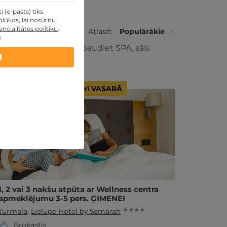
 (e-pasts) tiks
lūkos, lai nosūtītu
ncialitātes politiku
.
Atlasīt:
Populārākie
)
īnišķīgu atpūtu. Izbaudiet SPA, sāls
U
pe Jūs jau gaida!
- 20%
Derīgs arī VASARĀ
1, 2 vai 3 nakšu atpūta ar Wellness centra
apmeklējumu 3-5 pers. ĢIMENEI
★ ★ ★ ★
Jūrmala
,
Lielupe Hotel by Semarah
Brokastis