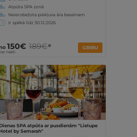
Atpūta SPA zonā
Neierobežota piekļuva āra baseinam
Ir spēkā līdz 30.12.2026
150€
189€
?
no
GRIBU
par nakti
Dienas SPA atpūta ar pusdienām "Lielupe
Hotel by Semarah"