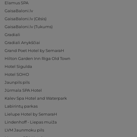
Elamus SPA
GaisaBaloni.lv
GaisaBaloni.lv (Cēsis)
GaisaBaloni.lv (Tukums)
Gradiali
Gradiali Anykščiai
Grand Poet Hotel by SemaraH
Hilton Garden Inn Riga Old Town
Hotel Sigulda
Hotel SOHO
Jaunpils pils
Jūrmala SPA Hotel
Kalev Spa Hotel and Waterpark
Labirintų parkas
Lielupe Hotel by SemaraH
Lindenhoff - Liepas muiža
LVM Jaunmoku pils