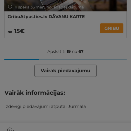
Ir spēkā 36 mēn. no iegādes datuma
GribuAtpusties.lv DĀVANU KARTE
GRIBU
15€
no
Apskatīti
19
no
67
Vairāk piedāvājumu
Vairāk informācijas:
Izdevīgi piedāvājumi atpūtai Jūrmalā