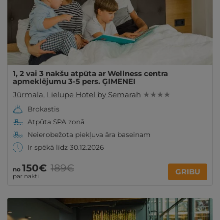
1, 2 vai 3 nakšu atpūta ar Wellness centra
apmeklējumu 3-5 pers. ĢIMENEI
Jūrmala
,
Lielupe Hotel by Semarah
★ ★ ★ ★
Brokastis
Atpūta SPA zonā
Neierobežota piekļuva āra baseinam
Ir spēkā līdz 30.12.2026
150€
189€
no
GRIBU
par nakti