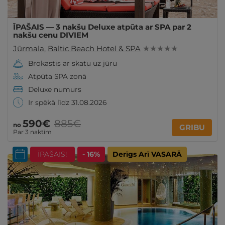
ĪPAŠAIS — 3 nakšu Deluxe atpūta ar SPA par 2
nakšu cenu DIVIEM
Jūrmala
,
Baltic Beach Hotel & SPA
★ ★ ★ ★ ★
Brokastis ar skatu uz jūru
Atpūta SPA zonā
Deluxe numurs
Ir spēkā līdz 31.08.2026
590€
885€
no
GRIBU
Par 3 naktīm
ĪPAŠAIS!
- 16%
Derīgs Arī VASARĀ