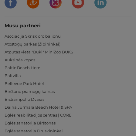
Mūsu partneri
Asociacija Skrisk oro balionu
Atostogų parkas (Žibininkai)
Atpūtas vieta "Buki" MiniZoo BUKS
Auksinės kopos
Baltic Beach Hotel
Baltvilla
Bellevue Park Hotel
Birštono pramogų kalnas
Bistrampolio Dvaras
Daina Jurmala Beach Hotel & SPA
Eglės reabilitacijos centras | CORE
Eglės sanatorija Birštonas
Eglės sanatorija Druskininkai