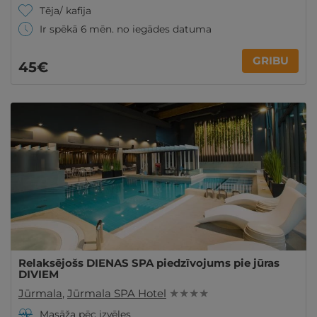
Tēja/ kafija
Ir spēkā 6 mēn. no iegādes datuma
GRIBU
45€
Relaksējošs DIENAS SPA piedzīvojums pie jūras
DIVIEM
Jūrmala
,
Jūrmala SPA Hotel
★ ★ ★ ★
Masāža pēc izvēles