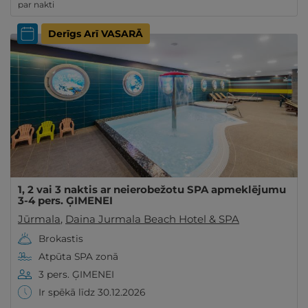
par nakti
Derīgs Arī VASARĀ
1, 2 vai 3 naktis ar neierobežotu SPA apmeklējumu
3-4 pers. ĢIMENEI
Jūrmala
,
Daina Jurmala Beach Hotel & SPA
Brokastis
Atpūta SPA zonā
3 pers. ĢIMENEI
Ir spēkā līdz 30.12.2026