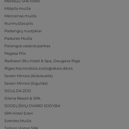
Meresuu SPA Hotel
Mālpils muiža
Mārcienas muiža
Nurmuižas pils
Padangių nuotykiai
Padures Muiža
Palangos vasaros parkas
Pegasa Pils
Radisson Blu Hotel & Spa, Daugava Riga
Rīgas Nacionālais zooloģiskais dārzs
Seven Mirrors (Aizkraukle)
Seven Mirrors (Sigulda)
SIGULDA ZOO
Silene Resort & SPA
SODELIŠKIŲ DVARO SODYBA
SPA Hotel Ezeri
Sventes Muiža
Tallinn Viimsi SPA