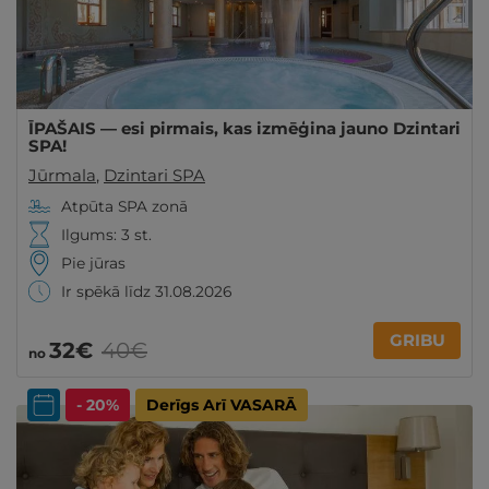
ĪPAŠAIS — esi pirmais, kas izmēģina jauno Dzintari
SPA!
Jūrmala
,
Dzintari SPA
Atpūta SPA zonā
Ilgums: 3 st.
Pie jūras
Ir spēkā līdz 31.08.2026
GRIBU
32€
40€
no
- 20%
Derīgs Arī VASARĀ