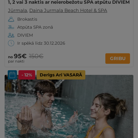
1, 2 vai 3 naktis ar neierobežotu SPA atpūtu DIVIEM
Jūrmala
,
Daina Jurmala Beach Hotel & SPA
Brokastis
Atpūta SPA zonā
DIVIEM
Ir spēkā līdz 30.12.2026
95€
150€
no
GRIBU
par nakti
- 12%
Derīgs Arī VASARĀ