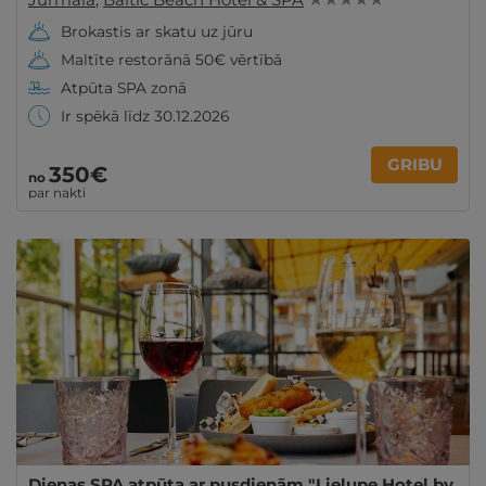
Brokastis ar skatu uz jūru
Maltīte restorānā 50€ vērtībā
Atpūta SPA zonā
Ir spēkā līdz 30.12.2026
GRIBU
350€
no
par nakti
Dienas SPA atpūta ar pusdienām "Lielupe Hotel by