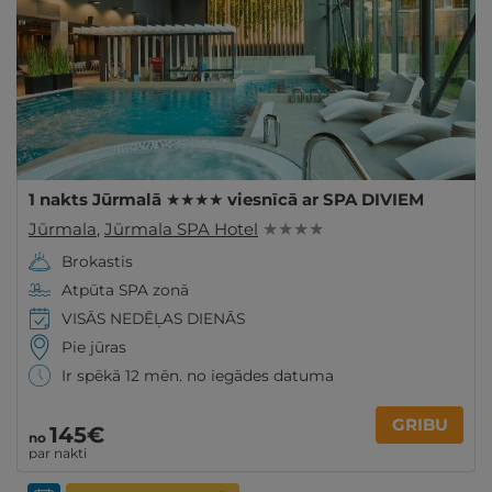
1 nakts Jūrmalā ★★★★ viesnīcā ar SPA DIVIEM
Jūrmala
,
Jūrmala SPA Hotel
★ ★ ★ ★
Brokastis
Atpūta SPA zonā
VISĀS NEDĒĻAS DIENĀS
Pie jūras
Ir spēkā 12 mēn. no iegādes datuma
GRIBU
145€
no
par nakti