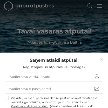
Tavai vasaras atpūtai!
Atlaides līdz -30% visā Baltijā
Saņem atlaidi atpūtai!
Kur Jūs vēlaties atpūsties?
Reģistrējies un atpūties vēl izdevīgāk
GribuAtpusties
Jūrmala
Piekrītu, ka mani personas dati (e-pasts) tiks apstrādāti tiešā
Izvēlieties no
67
GribuAtpusties.lv atpūtas
mārketinga nolūkos, lai nosūtītu jaunumus. Vairāk par -
piedāvājumiem
Konfidencialitātes politiku
.
(Varat atteikties jebkurā mirklī)