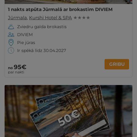
1 nakts atpūta Jūrmalā ar brokastīm DIVIEM
Jūrmala
,
Kurshi Hotel & SPA
★ ★ ★ ★
Zviedru galda brokastis
DIVIEM
Pie jūras
Ir spēkā līdz 30.04.2027
GRIBU
95€
no
par nakti