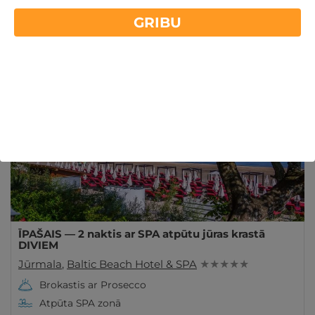
Jūrmala
GRIBU
Lasīt vairāk
ĪPAŠAIS!
Derīgs Arī VASARĀ
ĪPAŠAIS — 2 naktis ar SPA atpūtu jūras krastā
DIVIEM
Jūrmala
,
Baltic Beach Hotel & SPA
★ ★ ★ ★ ★
Brokastis ar Prosecco
Atpūta SPA zonā