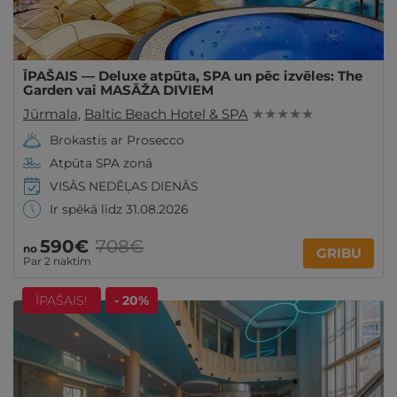
ĪPAŠAIS — Deluxe atpūta, SPA un pēc izvēles: The
Garden vai MASĀŽA DIVIEM
Jūrmala
,
Baltic Beach Hotel & SPA
★ ★ ★ ★ ★
Brokastis ar Prosecco
Atpūta SPA zonā
VISĀS NEDĒĻAS DIENĀS
Ir spēkā līdz 31.08.2026
590€
708€
no
GRIBU
Par 2 naktīm
ĪPAŠAIS!
- 20%