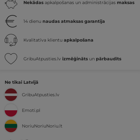
Nekādas
apkalpošanas un administrācijas
maksas
14 dienu
naudas atmaksas garantija
Kvalitatīva klientu
apkalpošana
GribuAtpusties.lv
izmēģināts
un
pārbaudīts
Ne tikai Latvijā
GribuAtpusties.lv
Emoti.pl
NoriuNoriuNoriu.lt