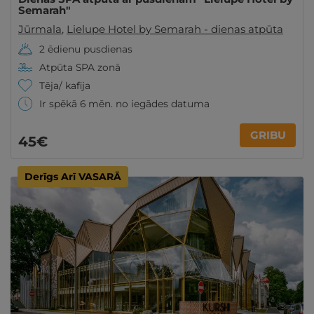
Semarah"
Jūrmala
,
Lielupe Hotel by Semarah - dienas atpūta
2 ēdienu pusdienas
Atpūta SPA zonā
Tēja/ kafija
Ir spēkā 6 mēn. no iegādes datuma
GRIBU
45€
Derīgs Arī VASARĀ