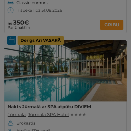
Classic numurs
Ir spēkā līdz 31.08.2026
350€
no
GRIBU
Par 2 naktīm
Derīgs Arī VASARĀ
Nakts Jūrmalā ar SPA atpūtu DIVIEM
Jūrmala
,
Jūrmala SPA Hotel
★ ★ ★ ★
Brokastis
Atpūta SPA zonā