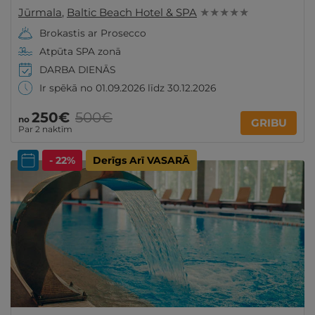
Jūrmala
,
Baltic Beach Hotel & SPA
★ ★ ★ ★ ★
Brokastis ar Prosecco
Atpūta SPA zonā
DARBA DIENĀS
Ir spēkā no 01.09.2026 līdz 30.12.2026
250€
500€
no
GRIBU
Par 2 naktīm
- 22%
Derīgs Arī VASARĀ