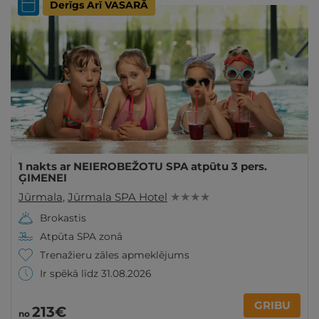
Derīgs Arī VASARĀ
1 nakts ar NEIEROBEŽOTU SPA atpūtu 3 pers.
ĢIMENEI
Jūrmala
,
Jūrmala SPA Hotel
★ ★ ★ ★
Brokastis
Atpūta SPA zonā
Trenažieru zāles apmeklējums
Ir spēkā līdz 31.08.2026
GRIBU
213€
no