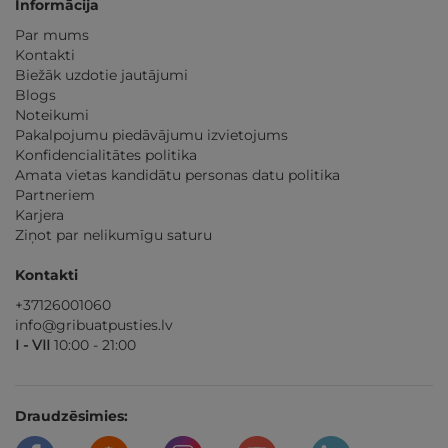
Informācija
Par mums
Kontakti
Biežāk uzdotie jautājumi
Blogs
Noteikumi
Pakalpojumu piedāvājumu izvietojums
Konfidencialitātes politika
Amata vietas kandidātu personas datu politika
Partneriem
Karjera
Ziņot par nelikumīgu saturu
Kontakti
+37126001060
info@gribuatpusties.lv
I - VII
10:00 - 21:00
Draudzēsimies: