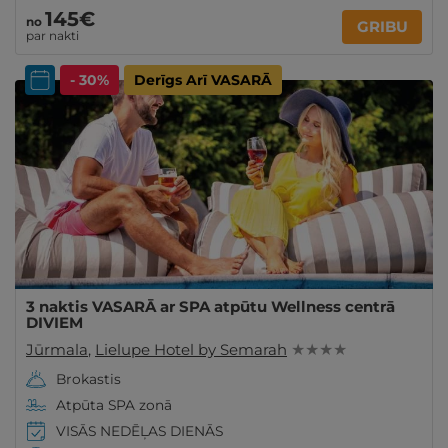
145€
no
GRIBU
par nakti
- 30%
Derīgs Arī VASARĀ
3 naktis VASARĀ ar SPA atpūtu Wellness centrā
DIVIEM
Jūrmala
,
Lielupe Hotel by Semarah
★ ★ ★ ★
Brokastis
Atpūta SPA zonā
VISĀS NEDĒĻAS DIENĀS