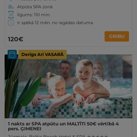
Atpūta SPA zonā
Ilgums: 110 min.
Ir spēkā 12 mēn. no iegādes datuma
GRIBU
120€
Derīgs Arī VASARĀ
1 nakts ar SPA atpūtu un MALTĪTI 50€ vērtībā 4
pers. ĢIMENEI
Jūrmala
,
Baltic Beach Hotel & SPA
★ ★ ★ ★ ★