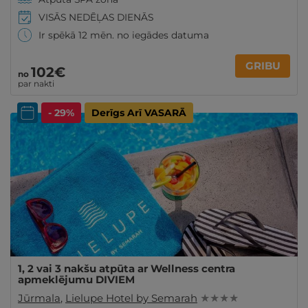
VISĀS NEDĒĻAS DIENĀS
Ir spēkā 12 mēn. no iegādes datuma
GRIBU
102€
no
par nakti
- 29%
Derīgs Arī VASARĀ
1, 2 vai 3 nakšu atpūta ar Wellness centra
apmeklējumu DIVIEM
Jūrmala
,
Lielupe Hotel by Semarah
★ ★ ★ ★