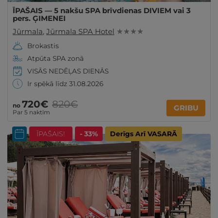
ĪPAŠAIS — 5 nakšu SPA brīvdienas DIVIEM vai 3
pers. ĢIMENEI
Jūrmala
,
Jūrmala SPA Hotel
★ ★ ★ ★
Brokastis
Atpūta SPA zonā
VISĀS NEDĒĻAS DIENĀS
Ir spēkā līdz 31.08.2026
720€
820€
no
GRIBU
Par 5 naktīm
ĪPAŠAIS!
- 33%
Derīgs Arī VASARĀ