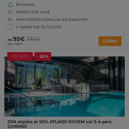
Brokastis
Atpūta SPA zonā
Neierobežota piekļuva āra baseinam
Ir spēkā līdz 30.12.2026
95€
135€
no
GRIBU
par nakti
ĪPAŠAIS!
- 50%
SPA atpūta ar 50% ATLAIDI DIVIEM vai 3-4 pers.
ĢIMENEI