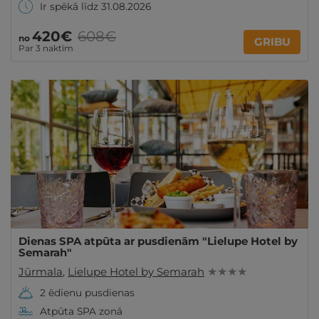
Ir spēkā līdz 31.08.2026
420€
608€
no
GRIBU
Par 3 naktīm
Dienas SPA atpūta ar pusdienām "Lielupe Hotel by
Semarah"
Jūrmala
,
Lielupe Hotel by Semarah
★ ★ ★ ★
2 ēdienu pusdienas
Atpūta SPA zonā