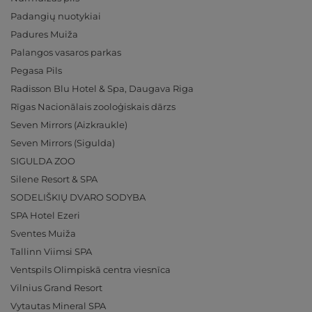
Padangių nuotykiai
Padures Muiža
Palangos vasaros parkas
Pegasa Pils
Radisson Blu Hotel & Spa, Daugava Riga
Rīgas Nacionālais zooloģiskais dārzs
Seven Mirrors (Aizkraukle)
Seven Mirrors (Sigulda)
SIGULDA ZOO
Silene Resort & SPA
SODELIŠKIŲ DVARO SODYBA
SPA Hotel Ezeri
Sventes Muiža
Tallinn Viimsi SPA
Ventspils Olimpiskā centra viesnīca
Vilnius Grand Resort
Vytautas Mineral SPA