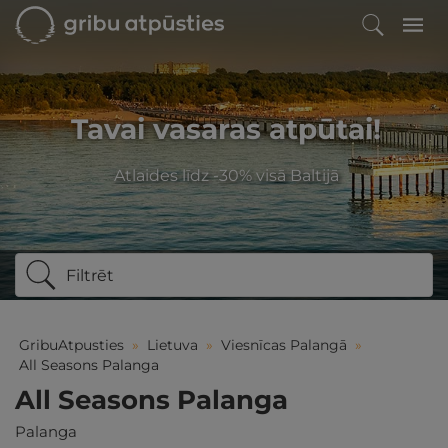
Tavai vasaras atpūtai!
Atlaides līdz -30% visā Baltijā
Filtrēt
GribuAtpusties
»
Lietuva
»
Viesnīcas Palangā
»
All Seasons Palanga
All Seasons Palanga
Palanga