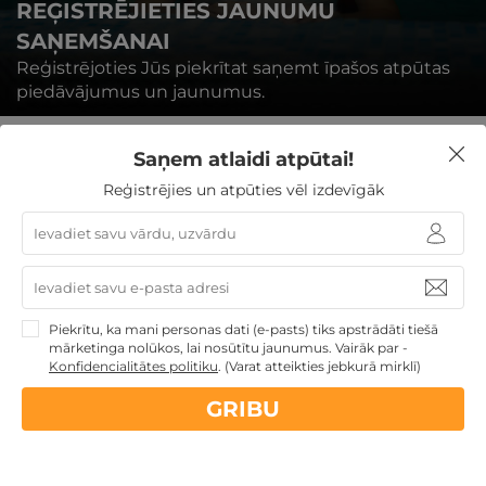
REĢISTRĒJIETIES JAUNUMU
SAŅEMŠANAI
Reģistrējoties Jūs piekrītat saņemt īpašos atpūtas
piedāvājumus un jaunumus.
Saņem atlaidi atpūtai!
Reģistrējies un atpūties vēl izdevīgāk
REĢISTRĒTIES
Piekrītu, ka mani personas dati (e-pasts) tiks apstrādāti tiešā
mārketinga nolūkos, lai nosūtītu jaunumus. Vairāk par -
Konfidencialitātes politiku
.
(Varat atteikties jebkurā mirklī)
Nekādas
apkalpošanas un administrācijas
maksas
GRIBU
14 dienu
naudas atmaksas garantija