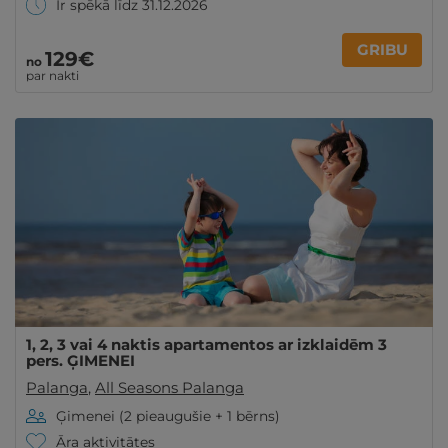
Ir spēkā līdz 31.12.2026
GRIBU
129€
no
par nakti
1, 2, 3 vai 4 naktis apartamentos ar izklaidēm 3
pers. ĢIMENEI
Palanga
,
All Seasons Palanga
Ģimenei (2 pieaugušie + 1 bērns)
Āra aktivitātes