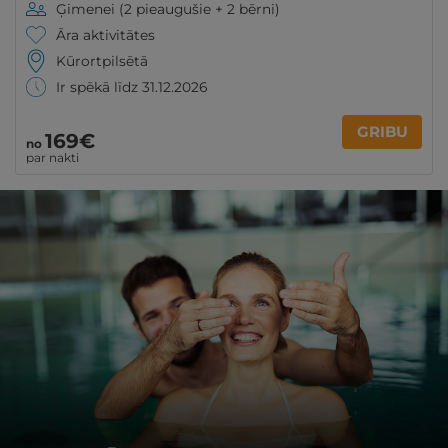
Ģimenei (2 pieaugušie + 2 bērni)
Āra aktivitātes
Kūrortpilsētā
Ir spēkā līdz 31.12.2026
GRIBU
169€
no
par nakti