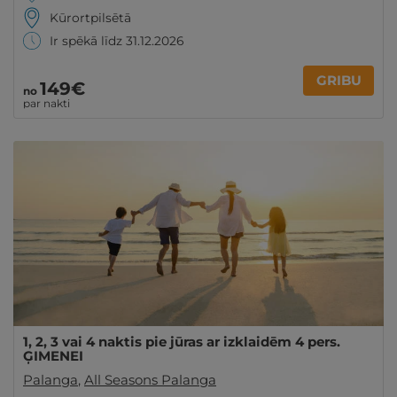
Kūrortpilsētā
Ir spēkā līdz 31.12.2026
GRIBU
149€
no
par nakti
1, 2, 3 vai 4 naktis pie jūras ar izklaidēm 4 pers.
ĢIMENEI
Palanga
,
All Seasons Palanga