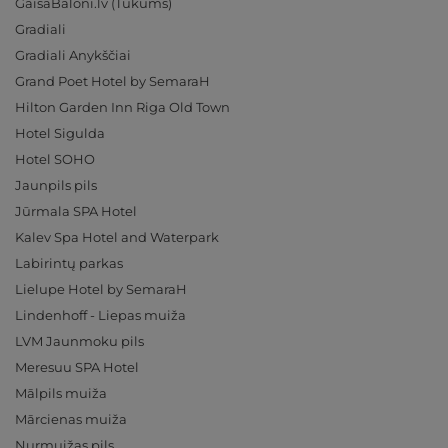
GaisaBaloni.lv (Tukums)
Gradiali
Gradiali Anykščiai
Grand Poet Hotel by SemaraH
Hilton Garden Inn Riga Old Town
Hotel Sigulda
Hotel SOHO
Jaunpils pils
Jūrmala SPA Hotel
Kalev Spa Hotel and Waterpark
Labirintų parkas
Lielupe Hotel by SemaraH
Lindenhoff - Liepas muiža
LVM Jaunmoku pils
Meresuu SPA Hotel
Mālpils muiža
Mārcienas muiža
Nurmuižas pils