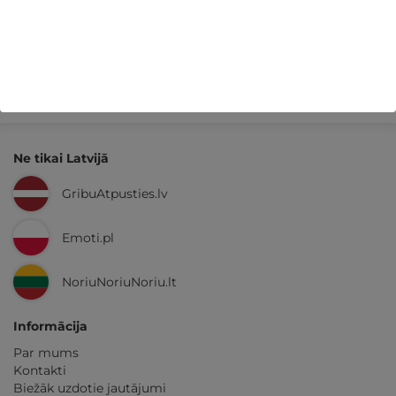
Kvalitatīva klientu
apkalpošana
GribuAtpusties.lv
izmēģināts
un
pārbaudīts
Ne tikai Latvijā
GribuAtpusties.lv
Emoti.pl
NoriuNoriuNoriu.lt
Informācija
Par mums
Kontakti
Biežāk uzdotie jautājumi