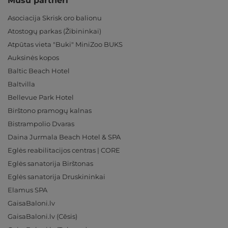
Mūsu partneri
Asociacija Skrisk oro balionu
Atostogų parkas (Žibininkai)
Atpūtas vieta "Buki" MiniZoo BUKS
Auksinės kopos
Baltic Beach Hotel
Baltvilla
Bellevue Park Hotel
Birštono pramogų kalnas
Bistrampolio Dvaras
Daina Jurmala Beach Hotel & SPA
Eglės reabilitacijos centras | CORE
Eglės sanatorija Birštonas
Eglės sanatorija Druskininkai
Elamus SPA
GaisaBaloni.lv
GaisaBaloni.lv (Cēsis)