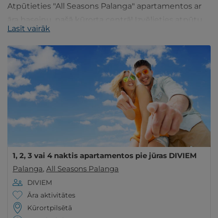
Atpūtieties "All Seasons Palanga" apartamentos ar
āra baseinu, pašā kūrorta centrā! Izvēlieties atpūtu
Lasīt vairāk
DIVIEM vai ĢIMENEI renovētos dzīvokļos.
1, 2, 3 vai 4 naktis apartamentos pie jūras DIVIEM
Palanga
,
All Seasons Palanga
DIVIEM
Āra aktivitātes
Kūrortpilsētā