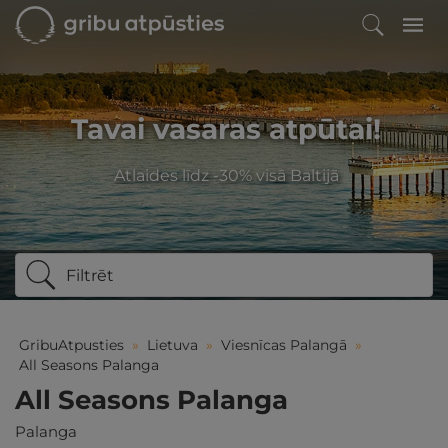
Tavai vasaras atpūtai!
Atlaides līdz -30% visā Baltijā
Filtrēt
GribuAtpusties
»
Lietuva
»
Viesnīcas Palangā
»
All Seasons Palanga
All Seasons Palanga
Palanga