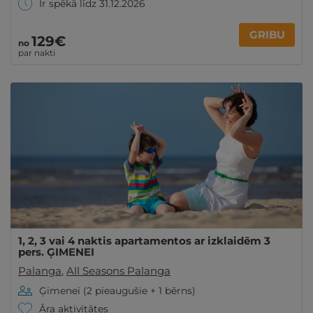
Ir spēkā līdz 31.12.2026
GRIBU
129€
no
par nakti
1, 2, 3 vai 4 naktis apartamentos ar izklaidēm 3
pers. ĢIMENEI
Palanga
,
All Seasons Palanga
Ģimenei (2 pieaugušie + 1 bērns)
Āra aktivitātes