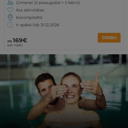
Ģimenei (2 pieaugušie + 2 bērni)
Āra aktivitātes
Kūrortpilsētā
Ir spēkā līdz 31.12.2026
GRIBU
169€
no
par nakti