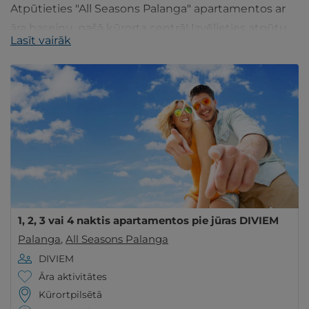
Atpūtieties "All Seasons Palanga" apartamentos ar
āra baseinu, pašā kūrorta centrā! Izvēlieties atpūtu
Lasīt vairāk
DIVIEM vai ĢIMENEI renovētos dzīvokļos.
1, 2, 3 vai 4 naktis apartamentos pie jūras DIVIEM
Palanga
,
All Seasons Palanga
DIVIEM
Āra aktivitātes
Kūrortpilsētā