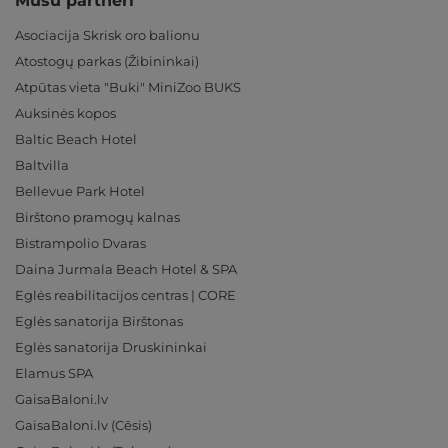
Mūsu partneri
Asociacija Skrisk oro balionu
Atostogų parkas (Žibininkai)
Atpūtas vieta "Buki" MiniZoo BUKS
Auksinės kopos
Baltic Beach Hotel
Baltvilla
Bellevue Park Hotel
Birštono pramogų kalnas
Bistrampolio Dvaras
Daina Jurmala Beach Hotel & SPA
Eglės reabilitacijos centras | CORE
Eglės sanatorija Birštonas
Eglės sanatorija Druskininkai
Elamus SPA
GaisaBaloni.lv
GaisaBaloni.lv (Cēsis)