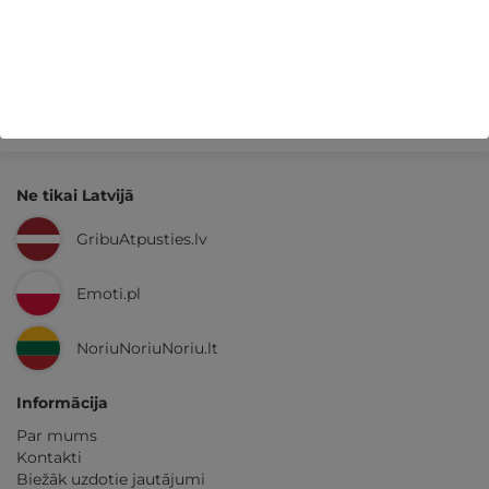
Kvalitatīva klientu
apkalpošana
GribuAtpusties.lv
izmēģināts
un
pārbaudīts
Ne tikai Latvijā
GribuAtpusties.lv
Emoti.pl
NoriuNoriuNoriu.lt
Informācija
Par mums
Kontakti
Biežāk uzdotie jautājumi