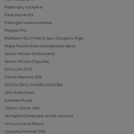
Padangių nuotykiai
Padures Muiža
Palangos vasaros parkas
Pegasa Pils
Radisson Blu Hotel & Spa, Daugava Riga
Rīgas Nacionālais zooloģiskais dārzs
Seven Mirrors (Aizkraukle)
Seven Mirrors (Sigulda)
SIGULDA ZOO
Silene Resort & SPA
SODELIŠKIŲ DVARO SODYBA
SPA Hotel Ezeri
Sventes Muiža
Tallinn Viimsi SPA
Ventspils Olimpiskā centra viesnīca
Vilnius Grand Resort
Vytautas Mineral SPA