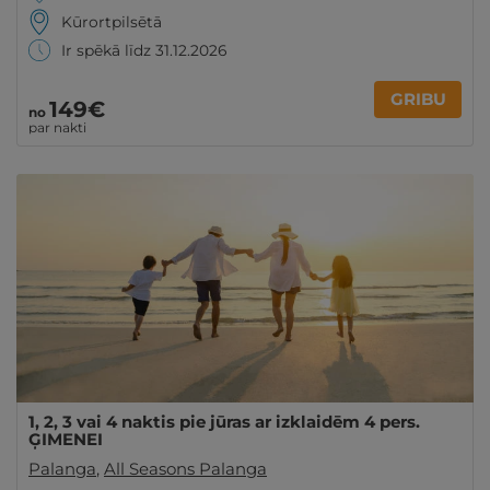
Kūrortpilsētā
Ir spēkā līdz 31.12.2026
GRIBU
149€
no
par nakti
1, 2, 3 vai 4 naktis pie jūras ar izklaidēm 4 pers.
ĢIMENEI
Palanga
,
All Seasons Palanga