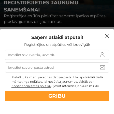
REĢISTRĒJIETIES JAUNUMU
SAŅEMŠANAI
Reģistrējoties Jūs piekrītat saņemt īpašos atpūtas
piedāvājumus un jaunumus.
Saņem atlaidi atpūtai!
Reģistrējies un atpūties vēl izdevīgāk
REĢISTRĒTIES
Piekrītu, ka mani personas dati (e-pasts) tiks apstrādāti tiešā
mārketinga nolūkos, lai nosūtītu jaunumus. Vairāk par -
Konfidencialitātes politiku
.
(Varat atteikties jebkurā mirklī)
Nekādas
apkalpošanas un administrācijas
maksas
GRIBU
14 dienu
naudas atmaksas garantija