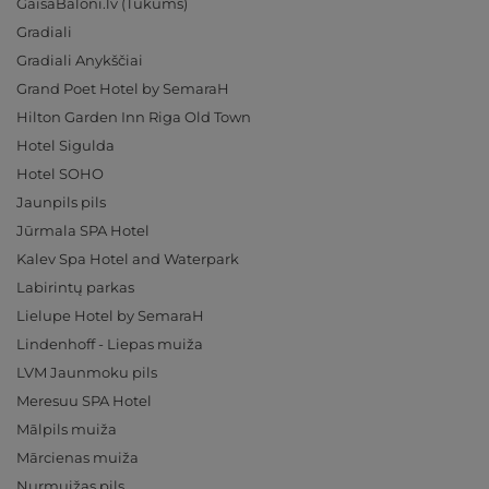
GaisaBaloni.lv (Tukums)
Gradiali
Gradiali Anykščiai
Grand Poet Hotel by SemaraH
Hilton Garden Inn Riga Old Town
Hotel Sigulda
Hotel SOHO
Jaunpils pils
Jūrmala SPA Hotel
Kalev Spa Hotel and Waterpark
Labirintų parkas
Lielupe Hotel by SemaraH
Lindenhoff - Liepas muiža
LVM Jaunmoku pils
Meresuu SPA Hotel
Mālpils muiža
Mārcienas muiža
Nurmuižas pils