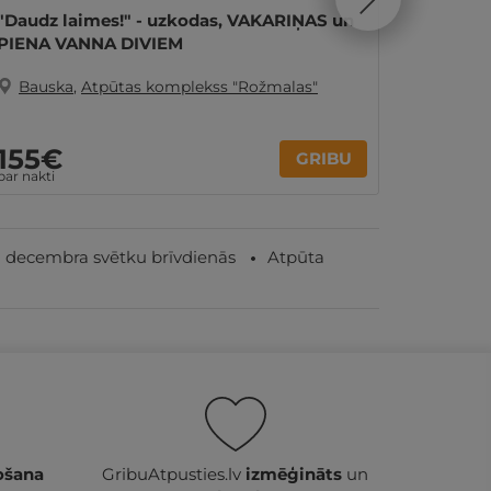
"Daudz laimes!" - uzkodas, VAKARIŅAS un
1 nakts
PIENA VANNA DIVIEM
KOMPĀN
Bauska
,
Atpūtas komplekss "Rožmalas"
Baus
155€
300
GRIBU
par nakti
par nakti
 decembra svētku brīvdienās
Atpūta
ošana
GribuAtpusties.lv
izmēģināts
un