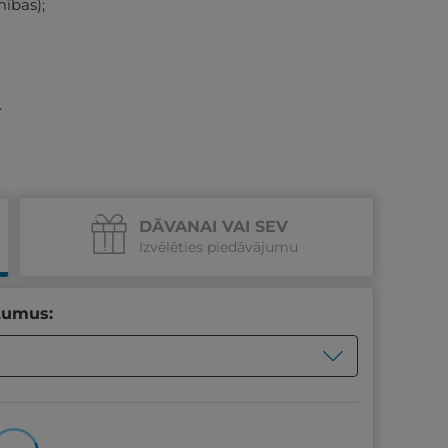
mības);
.
DĀVANAI VAI SEV
Izvēlēties piedāvājumu
tumus: