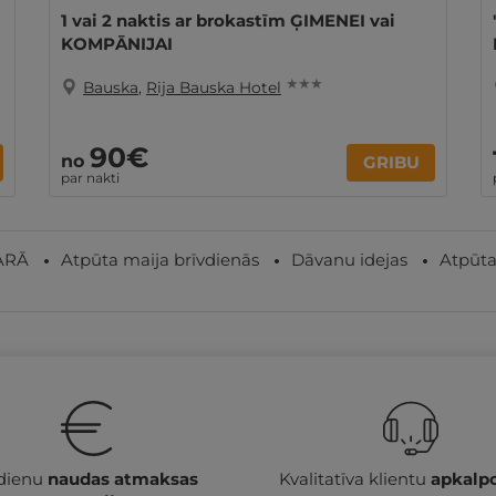
1 vai 2 naktis ar brokastīm ĢIMENEI vai
KOMPĀNIJAI
★ ★ ★
Bauska
,
Rija Bauska Hotel
90€
no
GRIBU
par nakti
SARĀ
Atpūta maija brīvdienās
Dāvanu idejas
Atpūta
 dienu
naudas atmaksas
Kvalitatīva klientu
apkalp