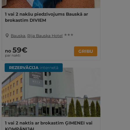
1 vai 2 nakšu piedzīvojums Bauskā ar
brokastīm DIVIEM
★ ★ ★
Bauska
,
Rija Bauska Hotel
59€
no
GRIBU
par nakti
REZERVĀCIJA
internetā
1 vai 2 naktis ar brokastīm ĢIMENEI vai
KOMPĀNIJAI