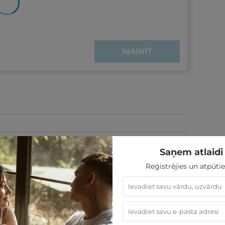
MAINĪT
Saņem atlaidi 
Reģistrējies un atpūtie