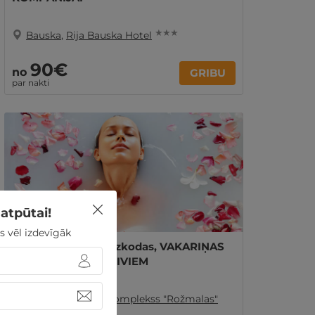
★ ★ ★
Bauska
,
Rija Bauska Hotel
90€
no
GRIBU
par nakti
atpūtai!
s vēl izdevīgāk
"Daudz laimes!" - uzkodas, VAKARIŅAS
un PIENA VANNA DIVIEM
Bauska
,
Atpūtas komplekss "Rožmalas"