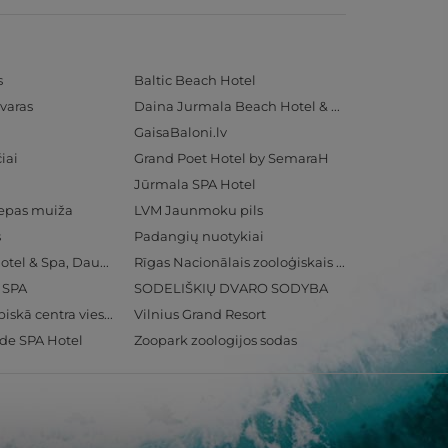
s
Baltic Beach Hotel
varas
Daina Jurmala Beach Hotel & SPA
GaisaBaloni.lv
iai
Grand Poet Hotel by SemaraH
Jūrmala SPA Hotel
iepas muiža
LVM Jaunmoku pils
s
Padangių nuotykiai
Radisson Blu Hotel & Spa, Daugava Riga
Rīgas Nacionālais zooloģiskais dārzs
& SPA
SODELIŠKIŲ DVARO SODYBA
Ventspils Olimpiskā centra viesnīca
Vilnius Grand Resort
ide SPA Hotel
Zoopark zoologijos sodas