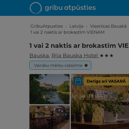
GribuAtpusties
»
Latvija
»
Viesnīcas Bauskā
1 vai 2 naktis ar brokastīm VIENAM
1 vai 2 naktis ar brokastīm V
Bauska
,
Rija Bauska Hotel
★ ★ ★
Vairāku mērķu ceļazīme
?
Derīgs arī VASARĀ
Iepa
Līdz brīniš