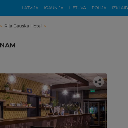
LATVIJA
IGAUNIJA
LIETUVA
POLIJA
IZKLAI
»
Rija Bauska Hotel
»
IENAM
tikās šis piedāvājums?
ķīgai atpūtai atlikuši tikai daži soļi