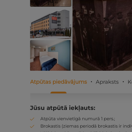
Atpūtas piedāvājums
Apraksts
K
Jūsu atpūtā iekļauts:
Atpūta vienvietīgā numurā 1 pers.;
Brokastis (ziemas periodā brokastis ir indiv