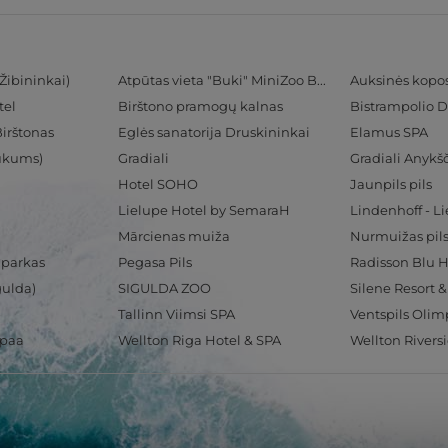
Žibininkai)
Atpūtas vieta "Buki" MiniZoo BUKS
Auksinės kopo
tel
Birštono pramogų kalnas
Bistrampolio D
Birštonas
Eglės sanatorija Druskininkai
Elamus SPA
Tukums)
Gradiali
Gradiali Anykšč
Hotel SOHO
Jaunpils pils
Lielupe Hotel by SemaraH
Lindenhoff - L
Mārcienas muiža
Nurmuižas pil
 parkas
Pegasa Pils
gulda)
SIGULDA ZOO
Silene Resort 
Tallinn Viimsi SPA
spaa
Wellton Riga Hotel & SPA
Wellton Rivers