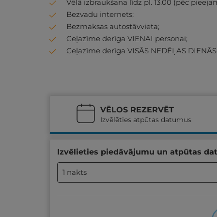
Vēlā izbraukšana līdz pl. 13.00 (pēc pieeja
Bezvadu internets;
Bezmaksas autostāvvieta;
Ceļazīme derīga VIENAI personai;
Ceļazīme derīga VISĀS NEDĒĻAS DIENĀS
VĒLOS REZERVĒT
Izvēlēties atpūtas datumus
Izvēlieties piedāvājumu un atpūtas da
1 nakts