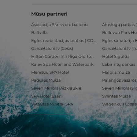
Mūsu partneri
Asociacija Skrisk oro balionu
Atostogų parkas (
Baltvilla
Bellevue Park Ho
Eglės reabilitacijos centras | CORE
Eglės sanatorija 
GaisaBaloni.lv (Cēsis)
GaisaBaloni.lv (
Hilton Garden Inn Riga Old Town
Hotel Sigulda
Kalev Spa Hotel and Waterpark
Labirintų parkas
Meresuu SPA Hotel
Mālpils muiža
Padures Muiža
Palangos vasaros
Seven Mirrors (Aizkraukle)
Seven Mirrors (Si
SPA Hotel Ezeri
Sventes Muiža
Vytautas Mineral SPA
Wagenküll Lossi