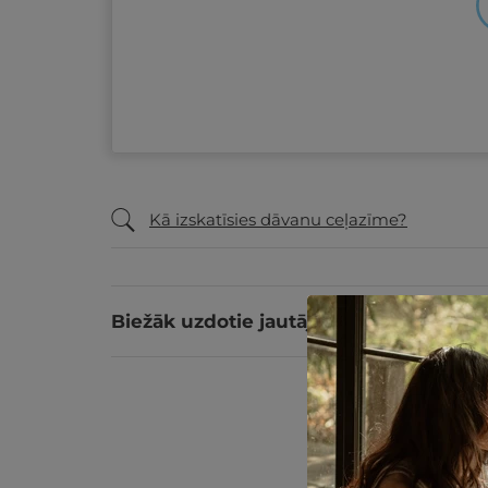
Kā izskatīsies dāvanu ceļazīme?
Biežāk uzdotie jautājumi