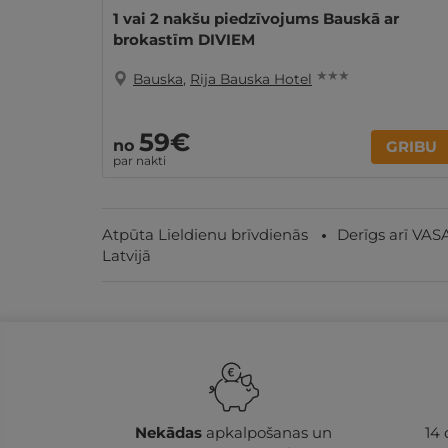
1 vai 2 nakšu piedzīvojums Bauskā ar
brokastīm DIVIEM
★ ★ ★
Bauska
,
Rija Bauska Hotel
59€
no
GRIBU
par nakti
Atpūta Lieldienu brīvdienās
Derīgs arī VA
Latvijā
Nekādas
apkalpošanas un
14