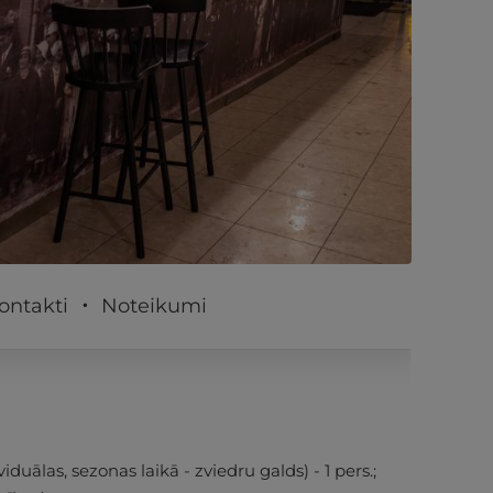
PĒRKU
ontakti
Noteikumi
iduālas, sezonas laikā - zviedru galds) - 1 pers.;