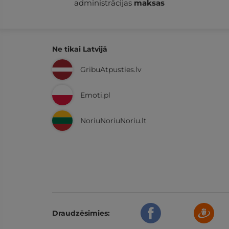
administrācijas
maksas
Ne tikai Latvijā
GribuAtpusties.lv
Emoti.pl
NoriuNoriuNoriu.lt
Draudzēsimies: