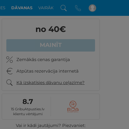
DES
DĀVANAS
VAIRĀK
no 40
€
MAINĪT
Zemākās cenas garantija
Atpūtas rezervācija internetā
Kā izskatīsies dāvanu ceļazīme?
8.7
15 GribuAtpusties.lv
klientu vērtējumi
Vai ir kādi jautājumi? Piezvaniet: