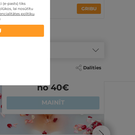
 (e-pasts) tiks
155€
GRIBU
lūkos, lai nosūtītu
par nakti
ncialitātes politiku
.
)
U
Dalīties
no 40
€
MAINĪT