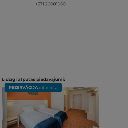
+371 26001060
Līdzīgi atpūtas piedāvājumi:
REZERVĀCIJA
internetā