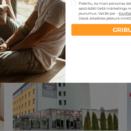
Piekrītu, ka mani personas dati
apstrādāti tiešā mārketinga no
jaunumus. Vairāk par -
Konfide
(Varat atteikties jebkurā mirklī
GRIB
artes piedāvājumi:
kartes TOP piedāvājumus
ti
Noteikumi
REZERVĀCIJA
internetā