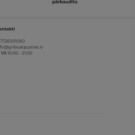
pārbaudīts
ontakti
37126001060
nfo@gribuatpusties.lv
- VII
10:00 - 21:00