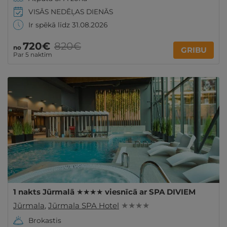
VISĀS NEDĒĻAS DIENĀS
Ir spēkā līdz 31.08.2026
720€
820€
no
GRIBU
Par 5 naktīm
1 nakts Jūrmalā ★★★★ viesnīcā ar SPA DIVIEM
Jūrmala
,
Jūrmala SPA Hotel
★ ★ ★ ★
Brokastis