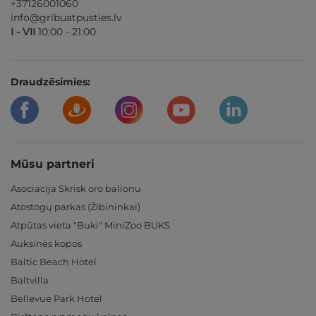
+37126001060
info@gribuatpusties.lv
I - VII
10:00 - 21:00
Draudzēsimies:
Mūsu partneri
Asociacija Skrisk oro balionu
Atostogų parkas (Žibininkai)
Atpūtas vieta "Buki" MiniZoo BUKS
Auksinės kopos
Baltic Beach Hotel
Baltvilla
Bellevue Park Hotel