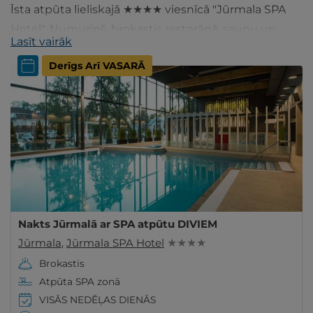
Īsta atpūta lieliskajā ★★★★ viesnīcā "Jūrmala SPA
Hotel". Numuriņš, brokastis restorānā, saunu un
Lasīt vairāk
baseinu kompleksa apmeklējums. Iegādājies
Derīgs Arī VASARĀ
ceļazīmi šeit!
Nakts Jūrmalā ar SPA atpūtu DIVIEM
Jūrmala
,
Jūrmala SPA Hotel
★ ★ ★ ★
Brokastis
Atpūta SPA zonā
VISĀS NEDĒĻAS DIENĀS