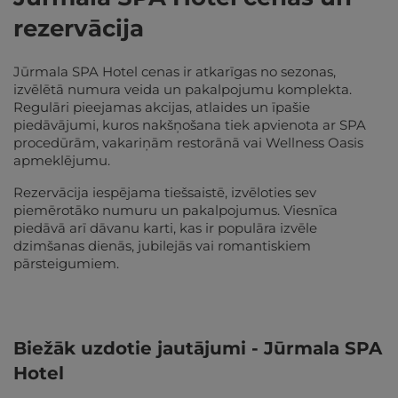
rezervācija
Jūrmala SPA Hotel cenas ir atkarīgas no sezonas,
izvēlētā numura veida un pakalpojumu komplekta.
Regulāri pieejamas akcijas, atlaides un īpašie
piedāvājumi, kuros nakšņošana tiek apvienota ar SPA
procedūrām, vakariņām restorānā vai Wellness Oasis
apmeklējumu.
Rezervācija iespējama tiešsaistē, izvēloties sev
piemērotāko numuru un pakalpojumus. Viesnīca
piedāvā arī dāvanu karti, kas ir populāra izvēle
dzimšanas dienās, jubilejās vai romantiskiem
pārsteigumiem.
Biežāk uzdotie jautājumi - Jūrmala SPA
Hotel