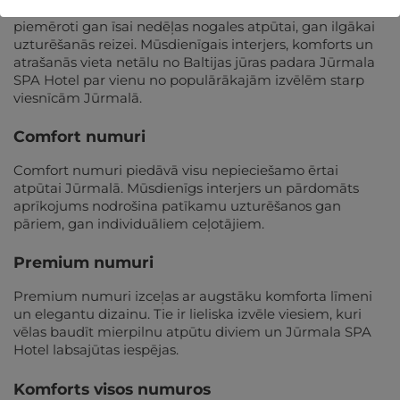
Viesnīcā pieejami dažādu kategoriju numuri, kas
piemēroti gan īsai nedēļas nogales atpūtai, gan ilgākai
uzturēšanās reizei. Mūsdienīgais interjers, komforts un
atrašanās vieta netālu no Baltijas jūras padara Jūrmala
SPA Hotel par vienu no populārākajām izvēlēm starp
viesnīcām Jūrmalā.
Comfort numuri
Comfort numuri piedāvā visu nepieciešamo ērtai
atpūtai Jūrmalā. Mūsdienīgs interjers un pārdomāts
aprīkojums nodrošina patīkamu uzturēšanos gan
pāriem, gan individuāliem ceļotājiem.
Premium numuri
Premium numuri izceļas ar augstāku komforta līmeni
un elegantu dizainu. Tie ir lieliska izvēle viesiem, kuri
vēlas baudīt mierpilnu atpūtu diviem un Jūrmala SPA
Hotel labsajūtas iespējas.
Komforts visos numuros