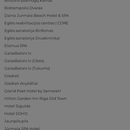
Birštono pramogų kalnas
Bistrampolio Dvaras
Daina Jurmala Beach Hotel & SPA
Eglės reabilitacijos centras | CORE
Eglės sanatorija Birštonas
Eglės sanatorija Druskininkai
Elamus SPA
GaisaBaloni.lv
GaisaBaloni.lv (Cēsis)
GaisaBaloni.lv (Tukums)
Gradiali
Gradiali Anykščiai
Grand Poet Hotel by SemaraH
Hilton Garden Inn Riga Old Town
Hotel Sigulda
Hotel SOHO
Jaunpils pils
Jūrmala SPA Hotel