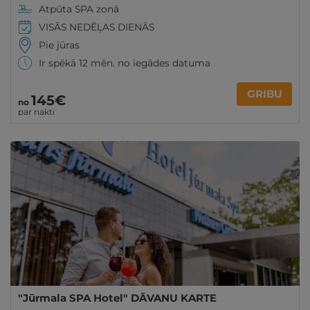
Atpūta SPA zonā
VISĀS NEDĒĻAS DIENĀS
Pie jūras
Ir spēkā 12 mēn. no iegādes datuma
GRIBU
145€
no
par nakti
"Jūrmala SPA Hotel" DĀVANU KARTE