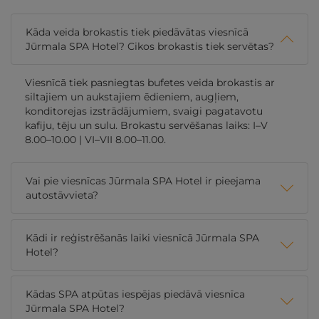
Kāda veida brokastis tiek piedāvātas viesnīcā
Jūrmala SPA Hotel? Cikos brokastis tiek servētas?
Viesnīcā tiek pasniegtas bufetes veida brokastis ar
siltajiem un aukstajiem ēdieniem, augļiem,
konditorejas izstrādājumiem, svaigi pagatavotu
kafiju, tēju un sulu. Brokastu servēšanas laiks: I–V
8.00–10.00 | VI–VII 8.00–11.00.
Vai pie viesnīcas Jūrmala SPA Hotel ir pieejama
autostāvvieta?
Kādi ir reģistrēšanās laiki viesnīcā Jūrmala SPA
Hotel?
Kādas SPA atpūtas iespējas piedāvā viesnīca
Jūrmala SPA Hotel?