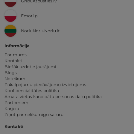
GribuAtpusties.lv
Emoti.pl
NoriuNoriuNoriu.lt
Informācija
Par mums
Kontakti
Biežāk uzdotie jautājumi
Blogs
Noteikumi
Pakalpojumu piedāvājumu izvietojums
Konfidencialitātes politika
Amata vietas kandidātu personas datu politika
Partneriem
Karjera
Ziņot par nelikumīgu saturu
Kontakti