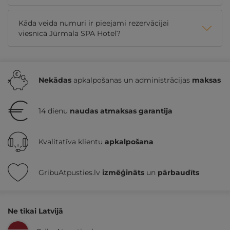
Kāda veida numuri ir pieejami rezervācijai
viesnīcā Jūrmala SPA Hotel?
Nekādas
apkalpošanas un administrācijas
maksas
14 dienu
naudas atmaksas garantija
Kvalitatīva klientu
apkalpošana
GribuAtpusties.lv
izmēģināts
un
pārbaudīts
Ne tikai Latvijā