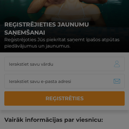
REĢISTRĒJIETIES JAUNUMU
SAŅEMŠANAI
Reģistrējoties Jūs piekrītat saņemt īpašos atpūtas
piedāvājumus un jaunumus.
REĢISTRĒTIES
Vairāk informācijas par viesnīcu: