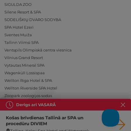
SIGULDA ZOO
Silene Resort & SPA
SODELIŠKIŲ DVARO SODYBA
SPA Hotel Ezeri
Sventes Muiža
Tallinn Viimsi SPA
Ventspils Olimpiskā centra viesnīca
Vilnius Grand Resort
Vytautas Mineral SPA
Wagenküll Lossispaa
Wellton Riga Hotel & SPA
Wellton Riverside SPA Hotel
Zoopark zoologijos sodas
Derīgs arī VASARĀ
Košas brīvdienas Tallinā ar SPA un
procedūru DIVIEM
Ieslēdz atpūtu!