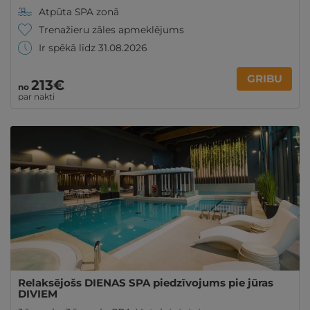
Atpūta SPA zonā
Trenažieru zāles apmeklējums
Ir spēkā līdz 31.08.2026
GRIBU
213€
no
par nakti
Relaksējošs DIENAS SPA piedzīvojums pie jūras
DIVIEM