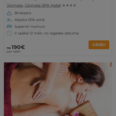
Jūrmala
,
Jūrmala SPA Hotel
★ ★ ★ ★
Brokastis
Atpūta SPA zonā
Superior numurs
Ir spēkā 12 mēn. no iegādes datuma
GRIBU
190€
no
par nakti