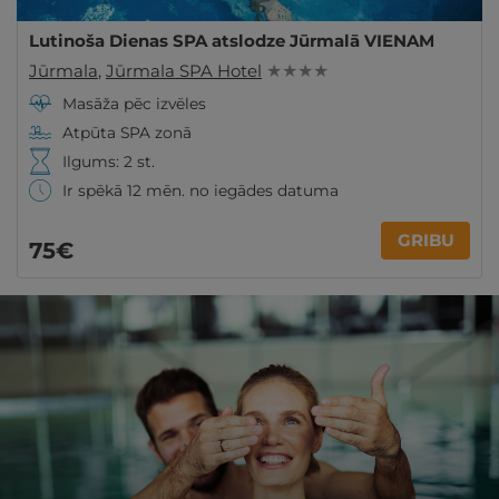
Lutinoša Dienas SPA atslodze Jūrmalā VIENAM
Jūrmala
,
Jūrmala SPA Hotel
★ ★ ★ ★
Masāža pēc izvēles
Atpūta SPA zonā
Ilgums: 2 st.
Ir spēkā 12 mēn. no iegādes datuma
GRIBU
75€