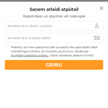
Par viesnīcu Jūrmala SPA
Saņem atlaidi atpūtai!
Hotel
Reģistrējies un atpūties vēl izdevīgāk
Jūrmala SPA Hotel ir moderna 
★★★★
 viesnīca pašā 
Jūrmalas centrā, tikai dažu minūšu gājiena attālumā no 
Piekrītu, ka mani personas dati (e-pasts) tiks apstrādāti tiešā
pludmales un populārās Jomas ielas. Viesnīca ir iecienīts 
mārketinga nolūkos, lai nosūtītu jaunumus. Vairāk par -
galamērķis gan romantiskai atpūtai diviem, gan 
Konfidencialitātes politiku
.
(Varat atteikties jebkurā mirklī)
ģimenes brīvdienām, gan labsajūtas atpūtai ar piekļuvi 
Wellness Oasis SPA un ūdens atpūtas centram.
GRIBU
Numuri viesnīcā Jūrmala SPA
Hotel