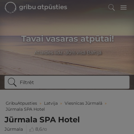
Tavai vasaras atpūtai!
Atlaides līdz -30% visā Baltijā
Filtrēt
GribuAtpusties
»
Latvija
»
Viesnīcas Jūrmalā
»
Jūrmala SPA Hotel
Jūrmala SPA Hotel
Jūrmala
8,6
/10