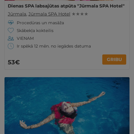
Dienas SPA labsajūtas atpūta "Jūrmala SPA Hotel"
Jūrmala
,
Jūrmala SPA Hotel
★ ★ ★ ★
Procedūras un masāža
Skābekļa kokteilis
VIENAM
Ir spēkā 12 mēn. no iegādes datuma
GRIBU
53€