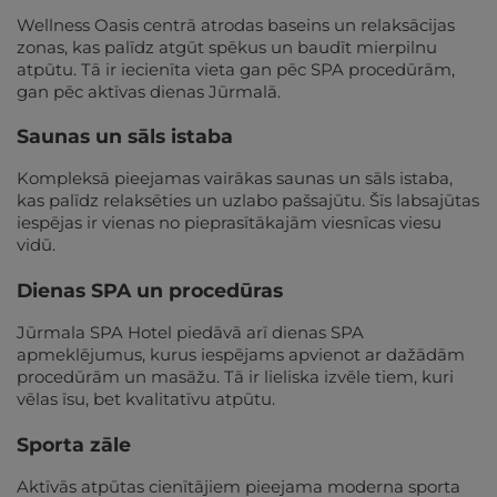
Wellness Oasis centrā atrodas baseins un relaksācijas
zonas, kas palīdz atgūt spēkus un baudīt mierpilnu
atpūtu. Tā ir iecienīta vieta gan pēc SPA procedūrām,
gan pēc aktīvas dienas Jūrmalā.
Saunas un sāls istaba
Kompleksā pieejamas vairākas saunas un sāls istaba,
kas palīdz relaksēties un uzlabo pašsajūtu. Šīs labsajūtas
iespējas ir vienas no pieprasītākajām viesnīcas viesu
vidū.
Dienas SPA un procedūras
Jūrmala SPA Hotel piedāvā arī dienas SPA
apmeklējumus, kurus iespējams apvienot ar dažādām
procedūrām un masāžu. Tā ir lieliska izvēle tiem, kuri
vēlas īsu, bet kvalitatīvu atpūtu.
Sporta zāle
Aktīvās atpūtas cienītājiem pieejama moderna sporta