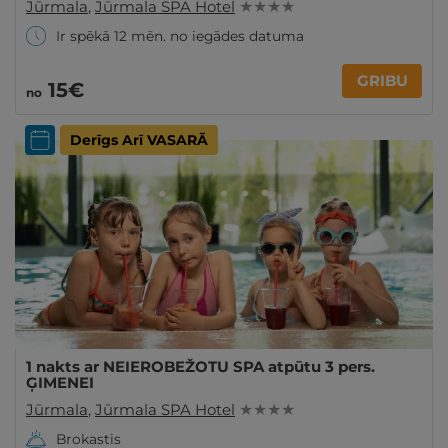
Jūrmala
,
Jūrmala SPA Hotel
★ ★ ★ ★
Ir spēkā 12 mēn. no iegādes datuma
GRIBU
15€
no
Derīgs Arī VASARĀ
1 nakts ar NEIEROBEŽOTU SPA atpūtu 3 pers.
ĢIMENEI
Jūrmala
,
Jūrmala SPA Hotel
★ ★ ★ ★
Brokastis