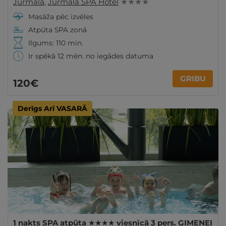
Jūrmala
,
Jūrmala SPA Hotel
★ ★ ★ ★
Masāža pēc izvēles
Atpūta SPA zonā
Ilgums: 110 min.
Ir spēkā 12 mēn. no iegādes datuma
GRIBU
120€
Derīgs Arī VASARĀ
1 nakts SPA atpūta ★★★★ viesnīcā 3 pers. ĢIMENEI