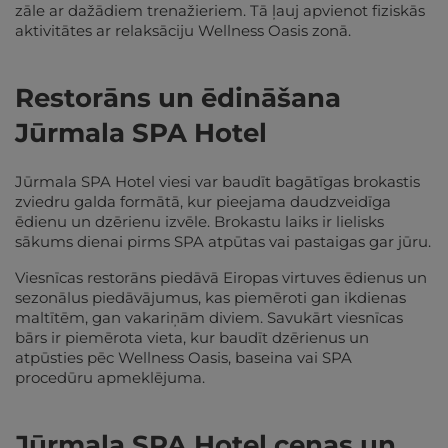
zāle ar dažādiem trenažieriem. Tā ļauj apvienot fiziskās
aktivitātes ar relaksāciju Wellness Oasis zonā.
Restorāns un ēdināšana
Jūrmala SPA Hotel
Jūrmala SPA Hotel viesi var baudīt bagātīgas brokastis
zviedru galda formātā, kur pieejama daudzveidīga
ēdienu un dzērienu izvēle. Brokastu laiks ir lielisks
sākums dienai pirms SPA atpūtas vai pastaigas gar jūru.
Viesnīcas restorāns piedāvā Eiropas virtuves ēdienus un
sezonālus piedāvājumus, kas piemēroti gan ikdienas
maltītēm, gan vakariņām diviem. Savukārt viesnīcas
bārs ir piemērota vieta, kur baudīt dzērienus un
atpūsties pēc Wellness Oasis, baseina vai SPA
procedūru apmeklējuma.
Jūrmala SPA Hotel cenas un