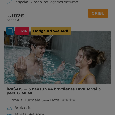
Ir spēkā 12 mēn. no iegādes datuma
GRIBU
102€
no
par nakti
- 12%
Derīgs Arī VASARĀ
ĪPAŠAIS — 5 nakšu SPA brīvdienas DIVIEM vai 3
pers. ĢIMENEI
Jūrmala
,
Jūrmala SPA Hotel
★ ★ ★ ★
Brokastis
Atpūta SPA zonā