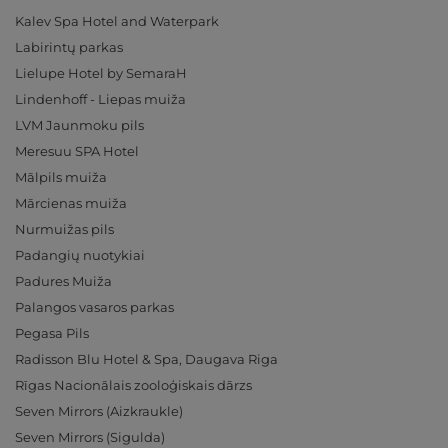
Kalev Spa Hotel and Waterpark
Labirintų parkas
Lielupe Hotel by SemaraH
Lindenhoff - Liepas muiža
LVM Jaunmoku pils
Meresuu SPA Hotel
Mālpils muiža
Mārcienas muiža
Nurmuižas pils
Padangių nuotykiai
Padures Muiža
Palangos vasaros parkas
Pegasa Pils
Radisson Blu Hotel & Spa, Daugava Riga
Rīgas Nacionālais zooloģiskais dārzs
Seven Mirrors (Aizkraukle)
Seven Mirrors (Sigulda)