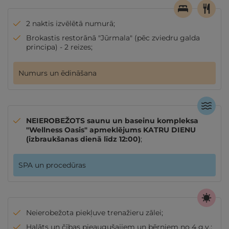
2 naktis izvēlētā numurā;
Brokastis restorānā "Jūrmala" (pēc zviedru galda
principa) - 2 reizes;
Numurs un ēdināšana
NEIEROBEŽOTS saunu un baseinu kompleksa
"Wellness Oasis" apmeklējums KATRU DIENU
(izbraukšanas dienā līdz 12:00)
;
SPA un procedūras
Neierobežota piekļuve trenažieru zālei;
Halāts un čības pieaugušajiem un bērniem no 4 g.v.;