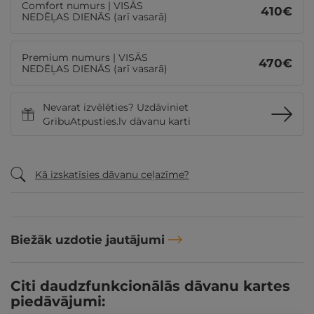
Comfort numurs | VISĀS
410
€
NEDĒĻAS DIENĀS (arī vasarā)
Premium numurs | VISĀS
470
€
NEDĒĻAS DIENĀS (arī vasarā)
Nevarat izvēlēties? Uzdāviniet
GribuAtpusties.lv dāvanu karti
Kā izskatīsies dāvanu ceļazīme?
Biežāk uzdotie jautājumi
Citi daudzfunkcionālās dāvanu kartes
piedāvājumi: