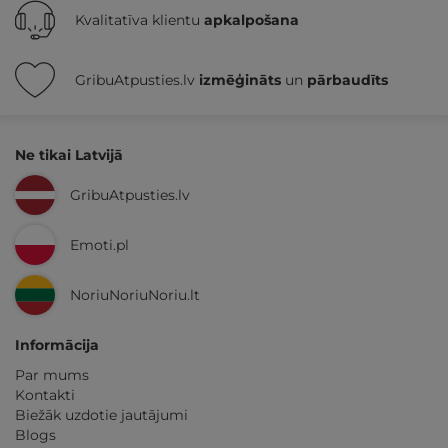
Kvalitatīva klientu
apkalpošana
GribuAtpusties.lv
izmēģināts
un
pārbaudīts
Ne tikai Latvijā
GribuAtpusties.lv
Emoti.pl
NoriuNoriuNoriu.lt
Informācija
Par mums
Kontakti
Biežāk uzdotie jautājumi
Blogs