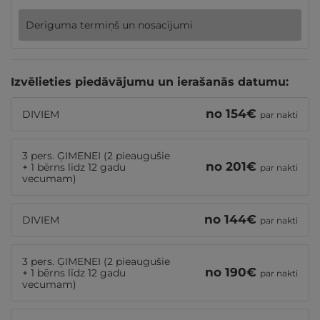
Derīguma termiņš un nosacījumi
Izvēlieties piedāvājumu un ierašanās datumu:
no
154
€
DIVIEM
par nakti
3 pers. ĢIMENEI (2 pieaugušie
no
201
€
+ 1 bērns līdz 12 gadu
par nakti
vecumam)
no
144
€
DIVIEM
par nakti
3 pers. ĢIMENEI (2 pieaugušie
no
190
€
+ 1 bērns līdz 12 gadu
par nakti
vecumam)