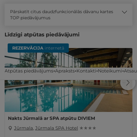
Pārskatīt citus daudzfunkcionālās dāvanu kartes
TOP piedāvājumus
Līdzīgi atpūtas piedāvājumi
REZERVĀCIJA
internetā
Atpūtas piedāvājums
Apraksts
Kontakti
Noteikumi
Atsa
Nakts Jūrmalā ar SPA atpūtu DIVIEM
Jūrmala
,
Jūrmala SPA Hotel
★ ★ ★ ★