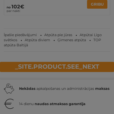
GRIBU
102€
no
par nakti
Īpašie piedāvājumi
Atpūta pie jūras
Atpūtai Līgo
svētkos
Atpūta diviem
Ģimenes atpūta
TOP
atpūta Baltijā
_SITE.PRODUCT.SEE_NEXT
Nekādas
apkalpošanas un administrācijas
maksas
14 dienu
naudas atmaksas garantija