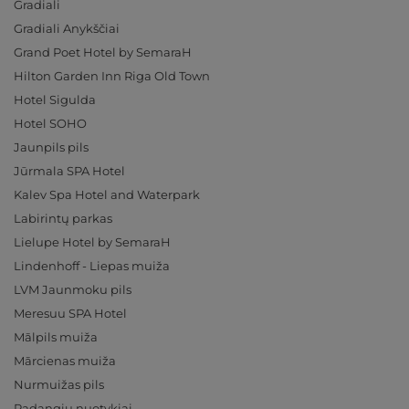
Gradiali
Gradiali Anykščiai
Grand Poet Hotel by SemaraH
Hilton Garden Inn Riga Old Town
Hotel Sigulda
Hotel SOHO
Jaunpils pils
Jūrmala SPA Hotel
Kalev Spa Hotel and Waterpark
Labirintų parkas
Lielupe Hotel by SemaraH
Lindenhoff - Liepas muiža
LVM Jaunmoku pils
Meresuu SPA Hotel
Mālpils muiža
Mārcienas muiža
Nurmuižas pils
Padangių nuotykiai