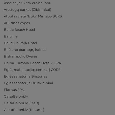
Asociacija Skrisk oro balionu
Atostogų parkas (Žibininkai)
Atpūtas vieta "Buki" MiniZoo BUKS
Auksinės kopos
Baltic Beach Hotel
Baltvilla
Bellevue Park Hotel
Birštono pramogų kalnas
Bistrampolio Dvaras
Daina Jurmala Beach Hotel & SPA
Eglės reabilitacijos centras | CORE
Eglės sanatorija Birštonas
Eglės sanatorija Druskininkai
Elamus SPA
GaisaBaloni.lv
GaisaBaloni.lv (Cēsis)
GaisaBaloni.lv (Tukums)