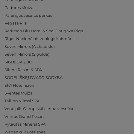
Padures Muiža
Palangos vasaros parkas
Pegasa Pils
Radisson Blu Hotel & Spa, Daugava Riga
Rīgas Nacionālais zooloģiskais dārzs
Seven Mirrors (Aizkraukle)
Seven Mirrors (Sigulda)
SIGULDA ZOO
Silene Resort & SPA
SODELIŠKIŲ DVARO SODYBA
SPA Hotel Ezeri
Sventes Muiža
Tallinn Viimsi SPA
Ventspils Olimpiskā centra viesnīca
Vilnius Grand Resort
Vytautas Mineral SPA
Wagenküll Lossispaa