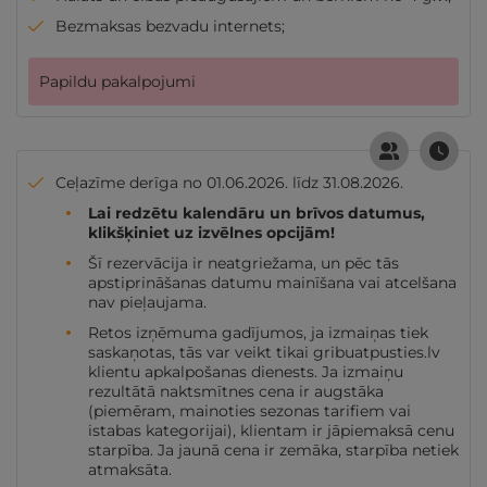
Bezmaksas bezvadu internets;
Papildu pakalpojumi
Ceļazīme derīga no 01.06.2026. līdz 31.08.2026.
Lai redzētu kalendāru un brīvos datumus,
klikšķiniet uz izvēlnes opcijām!
Šī rezervācija ir neatgriežama, un pēc tās
apstiprināšanas datumu mainīšana vai atcelšana
nav pieļaujama.
Retos izņēmuma gadījumos, ja izmaiņas tiek
saskaņotas, tās var veikt tikai gribuatpusties.lv
klientu apkalpošanas dienests. Ja izmaiņu
rezultātā naktsmītnes cena ir augstāka
(piemēram, mainoties sezonas tarifiem vai
istabas kategorijai), klientam ir jāpiemaksā cenu
starpība. Ja jaunā cena ir zemāka, starpība netiek
atmaksāta.