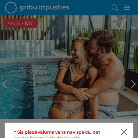
Akcija
- 15%
" Šis piedāvājums vairs nav spēkā, bet