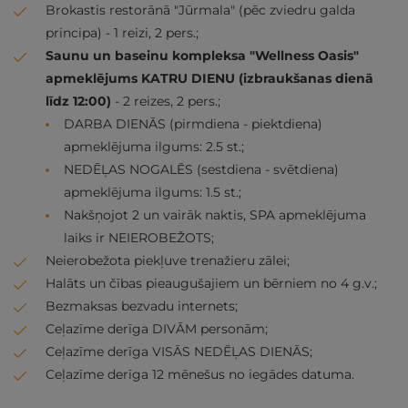
Brokastis restorānā "Jūrmala" (pēc zviedru galda
principa) - 1 reizi, 2 pers.;
Saunu un baseinu kompleksa "Wellness Oasis"
apmeklējums KATRU DIENU (izbraukšanas dienā
līdz 12:00)
- 2 reizes, 2 pers.;
DARBA DIENĀS (pirmdiena - piektdiena)
apmeklējuma ilgums: 2.5 st.;
NEDĒĻAS NOGALĒS (sestdiena - svētdiena)
apmeklējuma ilgums: 1.5 st.;
Nakšņojot 2 un vairāk naktis, SPA apmeklējuma
laiks ir NEIEROBEŽOTS;
Neierobežota piekļuve trenažieru zālei;
Halāts un čības pieaugušajiem un bērniem no 4 g.v.;
Bezmaksas bezvadu internets;
Ceļazīme derīga DIVĀM personām;
Ceļazīme derīga VISĀS NEDĒĻAS DIENĀS;
Ceļazīme derīga 12 mēnešus no iegādes datuma.