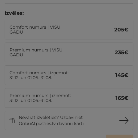
Izvēles:
Comfort numurs | VISU
205
€
GADU
Premium numurs | VISU
235
€
GADU
Comfort numurs | izņemot:
145
€
31.12. un 01.06.-31.08.
Premium numurs | izņemot:
165
€
31.12. un 01.06.-31.08.
Nevarat izvēlēties? Uzdāviniet
GribuAtpusties.lv dāvanu karti