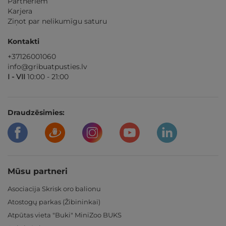
Partneriem
Karjera
Ziņot par nelikumīgu saturu
Kontakti
+37126001060
info@gribuatpusties.lv
I - VII
10:00 - 21:00
Draudzēsimies:
Mūsu partneri
Asociacija Skrisk oro balionu
Atostogų parkas (Žibininkai)
Atpūtas vieta "Buki" MiniZoo BUKS