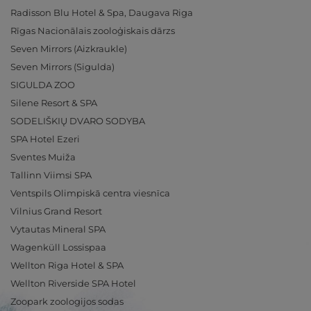
Radisson Blu Hotel & Spa, Daugava Riga
Rīgas Nacionālais zooloģiskais dārzs
Seven Mirrors (Aizkraukle)
Seven Mirrors (Sigulda)
SIGULDA ZOO
Silene Resort & SPA
SODELIŠKIŲ DVARO SODYBA
SPA Hotel Ezeri
Sventes Muiža
Tallinn Viimsi SPA
Ventspils Olimpiskā centra viesnīca
Vilnius Grand Resort
Vytautas Mineral SPA
Wagenküll Lossispaa
Wellton Riga Hotel & SPA
Wellton Riverside SPA Hotel
Zoopark zoologijos sodas