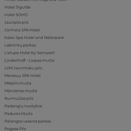
Hotel Sigulda
Hotel SOHO
Jaunpils pils
Jūrmala SPA Hotel
Kalev Spa Hotel and Waterpark
Labirintų parkas
Lielupe Hotel by SemaraH
Lindenhoff - Liepas muiža
LVM Jaunmoku pils
Meresuu SPA Hotel
Mālpils muiža
Mārcienas muiža
Nurmuižas pils
Padangių nuotykiai
Padures Muiža
Palangos vasaros parkas
Pegasa Pils