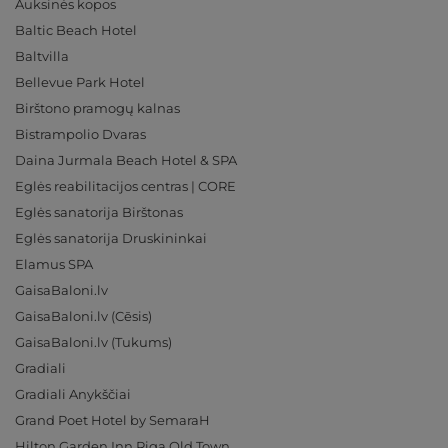
Auksinės kopos
Baltic Beach Hotel
Baltvilla
Bellevue Park Hotel
Birštono pramogų kalnas
Bistrampolio Dvaras
Daina Jurmala Beach Hotel & SPA
Eglės reabilitacijos centras | CORE
Eglės sanatorija Birštonas
Eglės sanatorija Druskininkai
Elamus SPA
GaisaBaloni.lv
GaisaBaloni.lv (Cēsis)
GaisaBaloni.lv (Tukums)
Gradiali
Gradiali Anykščiai
Grand Poet Hotel by SemaraH
Hilton Garden Inn Riga Old Town