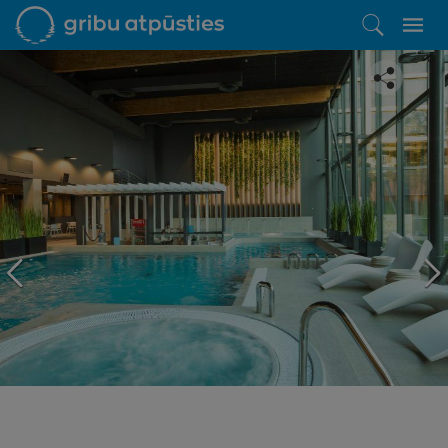
Iepatikās šis piedāvājums?
Līdz brīnišķīgai atpūtai atlikuši tikai daži soļi
PĒRKU