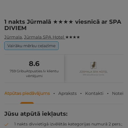
1 nakts Jūrmalā ★★★★ viesnīcā ar SPA
DIVIEM
Jūrmala
,
Jūrmala SPA Hotel
★ ★ ★ ★
Vairāku mērķu ceļazīme
8.6
759 GribuAtpusties.lv klientu
vērtējumi
Atpūtas piedāvājums
Apraksts
Kontakti
Noteik
Jūsu atpūtā iekļauts:
1 nakts divvietīgā izvēlētās kategorijas numurā 2 pers.;