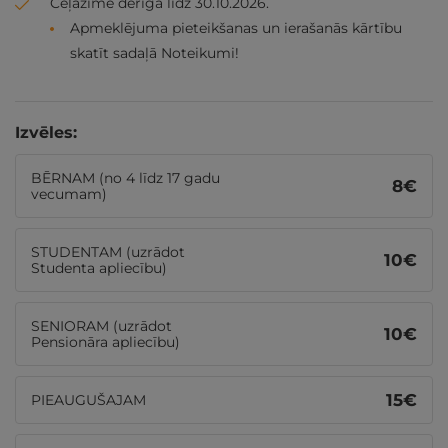
Ceļazīme derīga līdz 30.10.2026.
Apmeklējuma pieteikšanas un ierašanās kārtību
skatīt sadaļā Noteikumi!
Izvēles:
BĒRNAM (no 4 līdz 17 gadu
8
€
vecumam)
STUDENTAM (uzrādot
10
€
Studenta apliecību)
SENIORAM (uzrādot
10
€
Pensionāra apliecību)
15
€
PIEAUGUŠAJAM