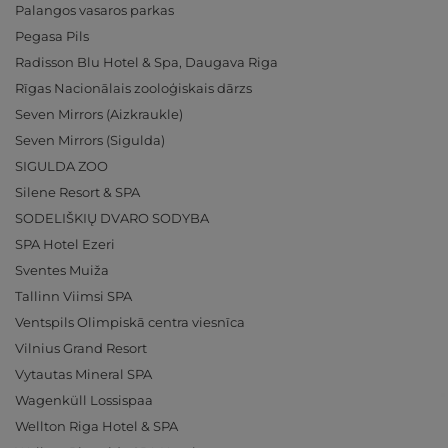
Palangos vasaros parkas
Pegasa Pils
Radisson Blu Hotel & Spa, Daugava Riga
Rīgas Nacionālais zooloģiskais dārzs
Seven Mirrors (Aizkraukle)
Seven Mirrors (Sigulda)
SIGULDA ZOO
Silene Resort & SPA
SODELIŠKIŲ DVARO SODYBA
SPA Hotel Ezeri
Sventes Muiža
Tallinn Viimsi SPA
Ventspils Olimpiskā centra viesnīca
Vilnius Grand Resort
Vytautas Mineral SPA
Wagenküll Lossispaa
Wellton Riga Hotel & SPA