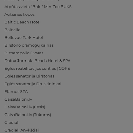
Atpūtas vieta "Buki" MiniZoo BUKS
Auksinės kopos
Baltic Beach Hotel
Baltvilla
Bellevue Park Hotel
Birštono pramogų kalnas
Bistrampolio Dvaras
Daina Jurmala Beach Hotel & SPA
Eglės reabilitacijos centras | CORE
Eglės sanatorija Birštonas
Eglės sanatorija Druskininkai
Elamus SPA
GaisaBaloni.lv
GaisaBaloni.lv (Cēsis)
GaisaBaloni.lv (Tukums)
Gradiali
Gradiali Anykščiai