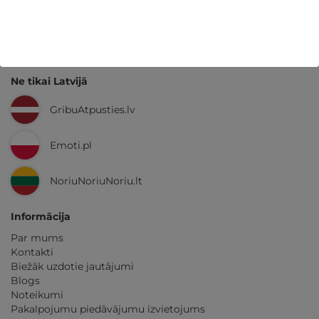
GribuAtpusties.lv
izmēģināts
un
pārbaudīts
Ne tikai Latvijā
GribuAtpusties.lv
Emoti.pl
NoriuNoriuNoriu.lt
Informācija
Par mums
Kontakti
Biežāk uzdotie jautājumi
Blogs
Noteikumi
Pakalpojumu piedāvājumu izvietojums