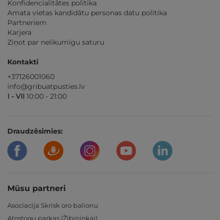
Konfidencialitātes politika
Amata vietas kandidātu personas datu politika
Partneriem
Karjera
Ziņot par nelikumīgu saturu
Kontakti
+37126001060
info@gribuatpusties.lv
I - VII
10:00 - 21:00
Draudzēsimies:
Mūsu partneri
Asociacija Skrisk oro balionu
Atostogų parkas (Žibininkai)