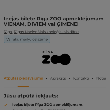
Ieejas biļete Rīga ZOO apmeklējumam
VIENAM, DIVIEM vai ĢIMENEI
Rīga
,
Rīgas Nacionālais zooloģiskais dārzs
Vairāku mērķu ceļazīme
Atpūtas piedāvājums
Apraksts
Kontakti
Noteik
Jūsu atpūtā iekļauts:
Ieejas biļete Rīga ZOO apmeklējumam
;