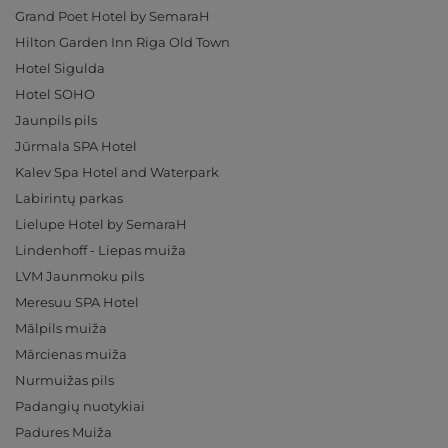
Grand Poet Hotel by SemaraH
Hilton Garden Inn Riga Old Town
Hotel Sigulda
Hotel SOHO
Jaunpils pils
Jūrmala SPA Hotel
Kalev Spa Hotel and Waterpark
Labirintų parkas
Lielupe Hotel by SemaraH
Lindenhoff - Liepas muiža
LVM Jaunmoku pils
Meresuu SPA Hotel
Mālpils muiža
Mārcienas muiža
Nurmuižas pils
Padangių nuotykiai
Padures Muiža