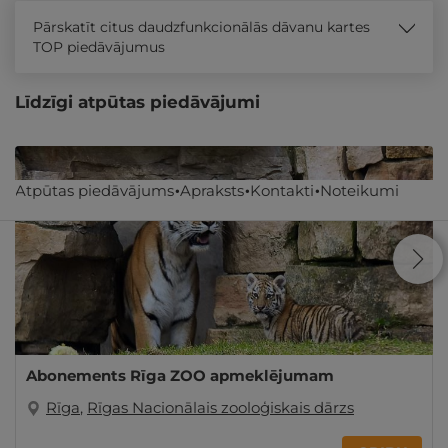
Pārskatīt citus daudzfunkcionālās dāvanu kartes
TOP piedāvājumus
Līdzīgi atpūtas piedāvājumi
Atpūtas piedāvājums
Apraksts
Kontakti
Noteikumi
Abonements Rīga ZOO apmeklējumam
Rīga
,
Rīgas Nacionālais zooloģiskais dārzs