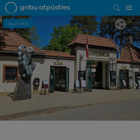
Jaunums
Iepatikās šis piedāvājums?
Līdz brīnišķīgai atpūtai atlikuši tikai daži soļi
PĒRKU