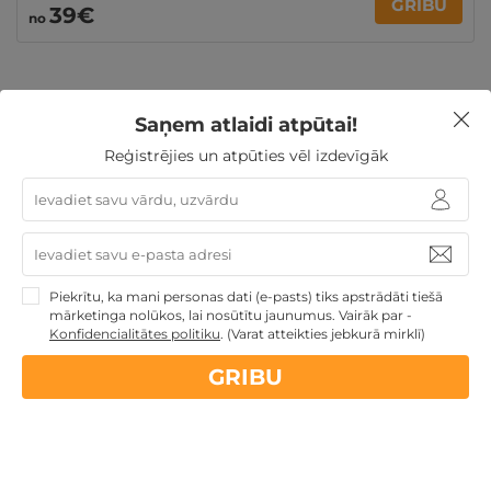
GRIBU
39€
no
Saņem atlaidi atpūtai!
Ziemassvētku dāvanas
Dāvanas TĒVA DIENĀ
Reģistrējies un atpūties vēl izdevīgāk
Dāvanas Sieviešu dienā
Dāvanu idejas
TOP pirktākās
dāvanas
Dāvanas Mātes dienā
3 personu ĢIMENEI
4 personu ĢIMENEI
Dāvanas līdz 100€
Atpūta
diviem
Ģimenes atpūta
Piekrītu, ka mani personas dati (e-pasts) tiks apstrādāti tiešā
mārketinga nolūkos, lai nosūtītu jaunumus. Vairāk par -
Konfidencialitātes politiku
.
(Varat atteikties jebkurā mirklī)
Nekādas
apkalpošanas un administrācijas
maksas
GRIBU
14 dienu
naudas atmaksas garantija
Kvalitatīva klientu
apkalpošana