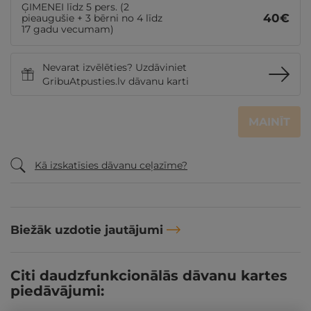
ĢIMENEI līdz 5 pers. (2
40
€
pieaugušie + 3 bērni no 4 līdz
17 gadu vecumam)
Nevarat izvēlēties? Uzdāviniet
GribuAtpusties.lv dāvanu karti
MAINĪT
Kā izskatīsies dāvanu ceļazīme?
Biežāk uzdotie jautājumi
Citi daudzfunkcionālās dāvanu kartes
piedāvājumi: