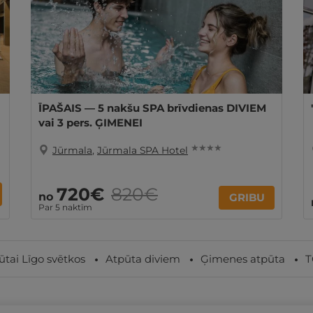
ĪPAŠAIS — 5 nakšu SPA brīvdienas DIVIEM
vai 3 pers. ĢIMENEI
★ ★ ★ ★
Jūrmala
,
Jūrmala SPA Hotel
720€
820€
no
GRIBU
Par 5 naktīm
ūtai Līgo svētkos
Atpūta diviem
Ģimenes atpūta
T