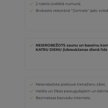
2 naktis izvēlētā numurā;
Brokastis restorānā "Jūrmala" (pēc zviedr
NEIEROBEŽOTS saunu un baseinu kom
KATRU DIENU (izbraukšanas dienā līdz 
Neierobežota piekļuve trenažieru zālei;
Halāts un čības pieaugušajiem un bērnie
Bezmaksas bezvadu internets;