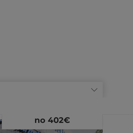
no 402
€
REZER