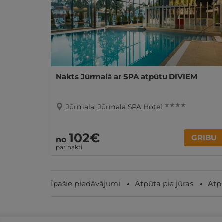
Nakts Jūrmalā ar SPA atpūtu DIVIEM
★ ★ ★ ★
Jūrmala
,
Jūrmala SPA Hotel
102€
GRIBU
no
par nakti
Īpašie piedāvājumi
Atpūta pie jūras
Atp