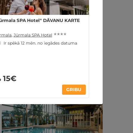
ūrmala SPA Hotel" DĀVANU KARTE
★ ★ ★ ★
rmala
,
Jūrmala SPA Hotel
Ir spēkā 12 mēn. no iegādes datuma
15€
o
Līdzīgi atpūtas piedāvājumi:
GRIBU
REZERVĀCIJA
internetā