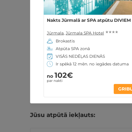
Nakts Jūrmalā ar SPA atpūtu DIVIEM
★ ★ ★ ★
Jūrmala
,
Jūrmala SPA Hotel
Brokastis
Atpūta SPA zonā
VISĀS NEDĒĻAS DIENĀS
Ir spēkā 12 mēn. no iegādes datuma
102€
no
par nakti
Atpūtas piedāvājums
Apraksts
K
GRIB
Jūsu atpūtā iekļauts: