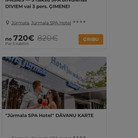
DIVIEM vai 3 pers. ĢIMENEI
★ ★ ★ ★
Jūrmala
,
Jūrmala SPA Hotel
720€
820€
no
GRIBU
Par 5 naktīm
"Jūrmala SPA Hotel" DĀVANU KARTE
★ ★ ★ ★