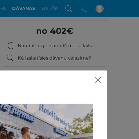
DES
DĀVANAS
VAIRĀK
no 402
€
Naudas atgriešana 14 dienu laikā
Kā izskatīsies dāvanu ceļazīme?
8.6
759 GribuAtpusties.lv
klientu vērtējumi
Vai ir kādi jautājumi? Piezvaniet:
+371 26001060