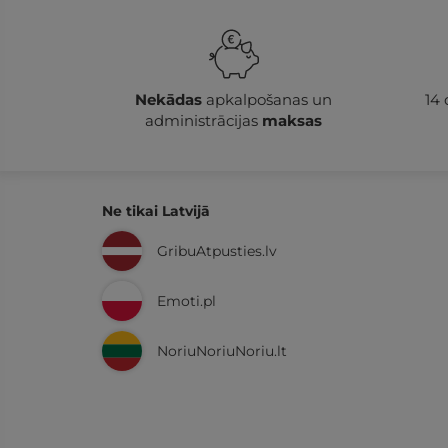
Nekādas
apkalpošanas un
14
administrācijas
maksas
Ne tikai Latvijā
GribuAtpusties.lv
Emoti.pl
NoriuNoriuNoriu.lt