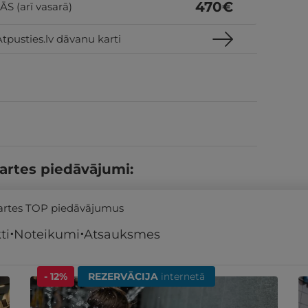
470
€
 (arī vasarā)
tpusties.lv dāvanu karti
artes piedāvājumi:
kartes TOP piedāvājumus
ti
Noteikumi
Atsauksmes
- 12%
REZERVĀCIJA
internetā