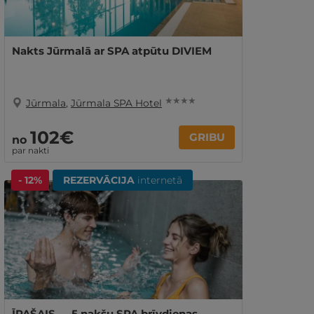
Nakts Jūrmalā ar SPA atpūtu DIVIEM
★ ★ ★ ★
Jūrmala
,
Jūrmala SPA Hotel
102€
GRIBU
no
par nakti
- 12%
REZERVĀCIJA
internetā
ĪPAŠAIS — 5 nakšu SPA brīvdienas