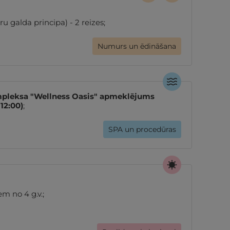
u galda principa) - 2 reizes;
Numurs un ēdināšana
pleksa "Wellness Oasis" apmeklējums
12:00)
;
SPA un procedūras
m no 4 g.v.;