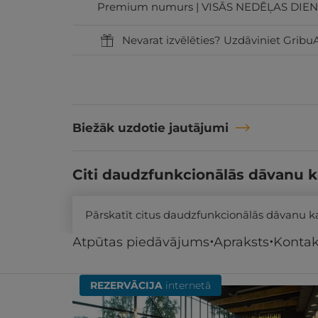
Premium numurs | VISĀS NEDĒĻAS DIENĀS
Nevarat izvēlēties? Uzdāviniet GribuA
Biežāk uzdotie jautājumi
Citi daudzfunkcionālās dāvanu k
Pārskatīt citus daudzfunkcionālās dāvanu 
Atpūtas piedāvājums
Apraksts
Kontak
Līdzīgi atpūtas piedāvājumi
REZERVĀCIJA
internetā