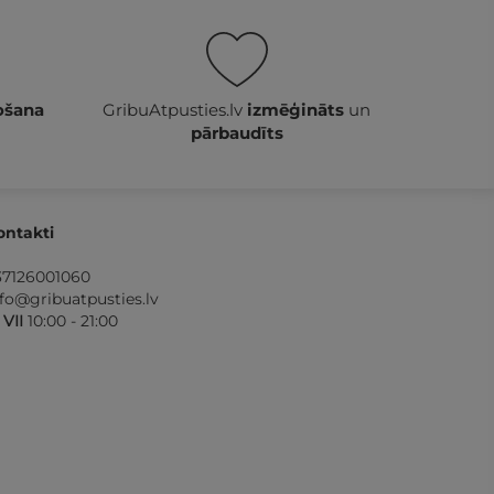
ošana
GribuAtpusties.lv
izmēģināts
un
pārbaudīts
ontakti
37126001060
nfo@gribuatpusties.lv
- VII
10:00 - 21:00