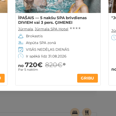
ĪPAŠAIS — 5 nakšu SPA brīvdienas
"J
DIVIEM vai 3 pers. ĢIMENEI
★ ★ ★ ★
Jūrmala
,
Jūrmala SPA Hotel
Jū
Brokastis
Atpūta SPA zonā
VISĀS NEDĒĻAS DIENĀS
Ir spēkā līdz 31.08.2026
720€
820€
?
no
n
Par 5 naktīm
ontakti
Noteikumi
Atsauksmes
U
GRIBU