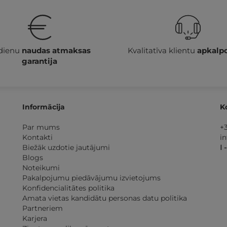
 dienu
naudas atmaksas
Kvalitatīva klientu
apkalp
garantija
Informācija
K
Par mums
+
Kontakti
i
Biežāk uzdotie jautājumi
I 
Blogs
Noteikumi
Pakalpojumu piedāvājumu izvietojums
Konfidencialitātes politika
Amata vietas kandidātu personas datu politika
Partneriem
Karjera