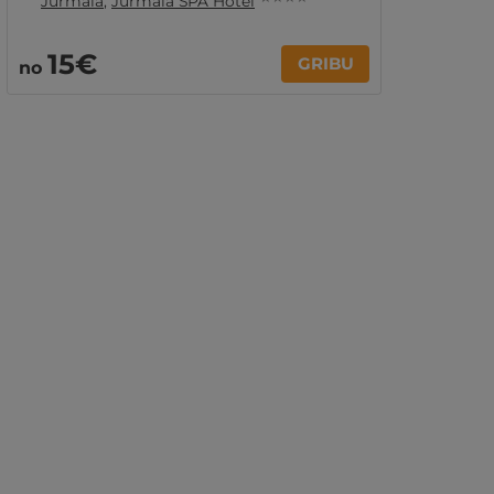
Jūrmala
,
Jūrmala SPA Hotel
15€
GRIBU
no