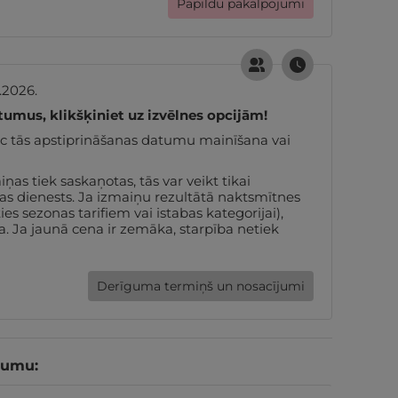
Papildu pakalpojumi
.2026.
tumus, klikšķiniet uz izvēlnes opcijām!
pēc tās apstiprināšanas datumu mainīšana vai
s tiek saskaņotas, tās var veikt tikai
nas dienests. Ja izmaiņu rezultātā naktsmītnes
s sezonas tarifiem vai istabas kategorijai),
. Ja jaunā cena ir zemāka, starpība netiek
Derīguma termiņš un nosacījumi
tumu: