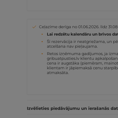
Ceļazīme derīga no 01.06.2026. līdz 31.08
Lai redzētu kalendāru un brīvos da
Šī rezervācija ir neatgriežama, un 
atcelšana nav pieļaujama.
Retos izņēmuma gadījumos, ja izmaiņa
gribuatpusties.lv klientu apkalpoša
cena ir augstāka (piemēram, mainotie
klientam ir jāpiemaksā cenu starpība
atmaksāta.
Izvēlieties piedāvājumu un ierašanās da