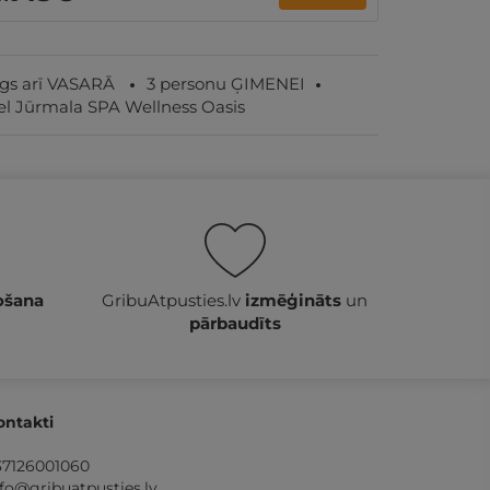
par nakti
īgs arī VASARĀ
3 personu ĢIMENEI
el Jūrmala SPA Wellness Oasis
ošana
GribuAtpusties.lv
izmēģināts
un
pārbaudīts
ontakti
37126001060
nfo@gribuatpusties.lv