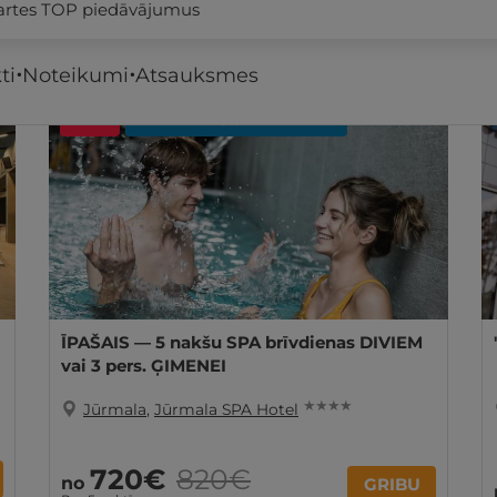
kartes TOP piedāvājumus
ti
Noteikumi
Atsauksmes
- 12%
REZERVĀCIJA
internetā
ĪPAŠAIS — 5 nakšu SPA brīvdienas DIVIEM
vai 3 pers. ĢIMENEI
★ ★ ★ ★
Jūrmala
,
Jūrmala SPA Hotel
720€
820€
no
GRIBU