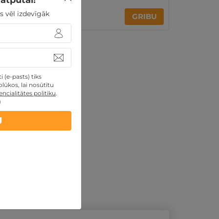
atpūtai!
s vēl izdevīgāk
15€
GRIBU
no
 (e-pasts) tiks
lūkos, lai nosūtītu
ncialitātes politiku
.
)
U