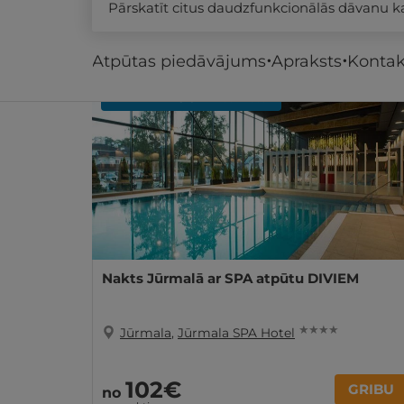
Pārskatīt citus daudzfunkcionālās dāvanu 
Līdzīgi atpūtas piedāvājumi
Atpūtas piedāvājums
Apraksts
Kontak
REZERVĀCIJA
internetā
Nakts Jūrmalā ar SPA atpūtu DIVIEM
★ ★ ★ ★
Jūrmala
,
Jūrmala SPA Hotel
102€
GRIBU
no