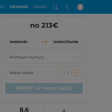
DES
DĀVANAS
VAIRĀK
no 213
€
Ierašanās
Izrakstīšanās
−
+
Nakšu skaits:
1
MAINĪT
ar rezervāciju
8.6