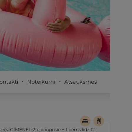
PĒRKU
ontakti
Noteikumi
Atsauksmes
s. ĢIMENEI (2 pieaugušie + 1 bērns līdz 12