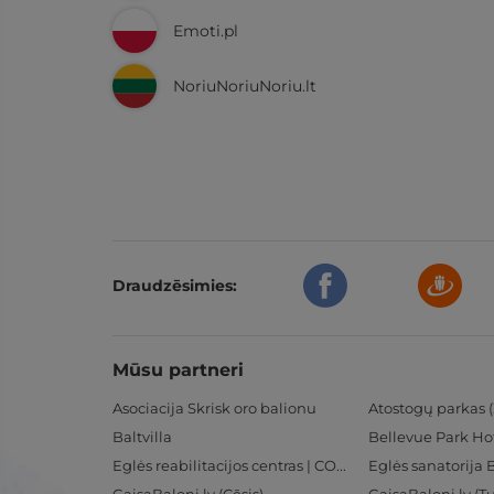
Emoti.pl
NoriuNoriuNoriu.lt
Draudzēsimies:
Mūsu partneri
Asociacija Skrisk oro balionu
Atostogų parkas (
Baltvilla
Bellevue Park Ho
Eglės reabilitacijos centras | CORE
Eglės sanatorija 