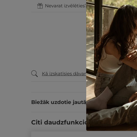
Nevarat izvēlēties? Uzdāviniet GribuAtpu
Kā izskatīsies dāvanu ceļazīme?
Biežāk uzdotie jautājumi
Citi daudzfunkcionālās dāvanu k