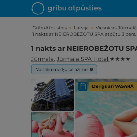
GribuAtpusties
»
Latvija
»
Viesnīcas Jūrmalā
1 nakts ar NEIEROBEŽOTU SPA atpūtu 3 pers
1 nakts ar NEIEROBEŽOTU SPA
Jūrmala
,
Jūrmala SPA Hotel
★ ★ ★ ★
Vairāku mērķu ceļazīme
?
Derīgs arī VASARĀ
Iepa
Līdz brīniš