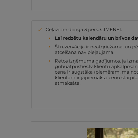
Ceļazīme derīga 3 pers. ĢIMENEI.
Lai redzētu kalendāru un brīvos da
Šī rezervācija ir neatgriežama, un 
atcelšana nav pieļaujama.
Retos izņēmuma gadījumos, ja izmaiņa
gribuatpusties.lv klientu apkalpoša
cena ir augstāka (piemēram, mainotie
klientam ir jāpiemaksā cenu starpība
atmaksāta.