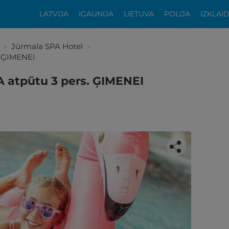
LATVIJA
IGAUNIJA
LIETUVA
POLIJA
IZKLAI
»
Jūrmala SPA Hotel
»
. ĢIMENEI
 atpūtu 3 pers. ĢIMENEI
tikās šis piedāvājums?
ķīgai atpūtai atlikuši tikai daži soļi