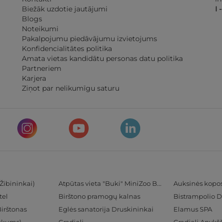
Biežāk uzdotie jautājumi
I 
Blogs
Noteikumi
Pakalpojumu piedāvājumu izvietojums
Konfidencialitātes politika
Amata vietas kandidātu personas datu politika
Partneriem
Karjera
Ziņot par nelikumīgu saturu
Žibininkai)
Atpūtas vieta "Buki" MiniZoo BUKS
Auksinės kopo
tel
Birštono pramogų kalnas
Bistrampolio D
Birštonas
Eglės sanatorija Druskininkai
Elamus SPA