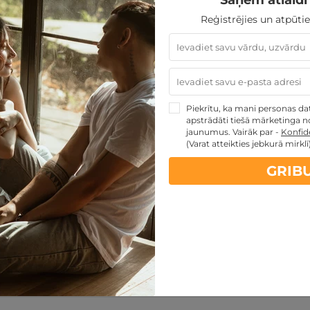
Saņem atlaidi 
sties.lv dāvanu karti
Reģistrējies un atpūtie
MAINĪT
ar rezervāciju
Piekrītu, ka mani personas dati
apstrādāti tiešā mārketinga no
jaunumus. Vairāk par -
Konfide
(Varat atteikties jebkurā mirklī
GRIB
artes piedāvājumi: