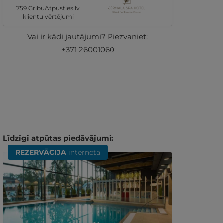
759 GribuAtpusties.lv
klientu vērtējumi
Vai ir kādi jautājumi? Piezvaniet:
+371 26001060
Līdzīgi atpūtas piedāvājumi:
REZERVĀCIJA
internetā