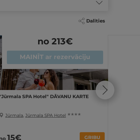
Dalīties
no 213
€
MAINĪT
ar rezervāciju
"Jūrmala SPA Hotel" DĀVANU KARTE
1 nakts
DIVIEM
★ ★ ★ ★
Jūrmala
,
Jūrmala SPA Hotel
Jūrma
14
15€
no
GRIBU
no