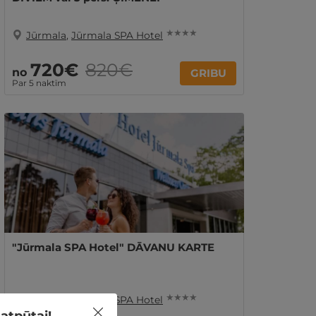
★ ★ ★ ★
Jūrmala
,
Jūrmala SPA Hotel
720€
820€
no
GRIBU
Par 5 naktīm
"Jūrmala SPA Hotel" DĀVANU KARTE
★ ★ ★ ★
Jūrmala
,
Jūrmala SPA Hotel