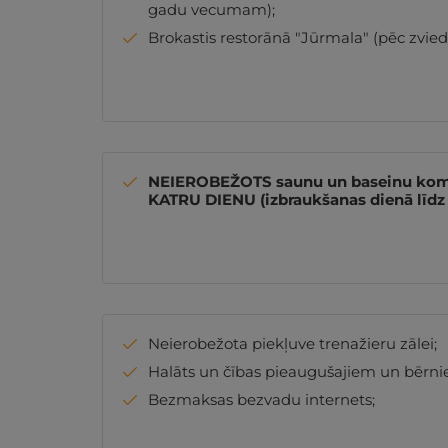
gadu vecumam);
Brokastis restorānā "Jūrmala" (pēc zviedr
NEIEROBEŽOTS saunu un baseinu kom
KATRU DIENU (izbraukšanas dienā līdz 
Neierobežota piekļuve trenažieru zālei;
Halāts un čības pieaugušajiem un bērnie
Bezmaksas bezvadu internets;