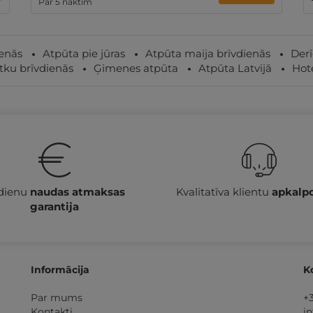
Par 5 naktīm
ienās
Atpūta pie jūras
Atpūta maija brīvdienās
Der
tku brīvdienās
Ģimenes atpūta
Atpūta Latvijā
Hot
 dienu
naudas atmaksas
Kvalitatīva klientu
apkalp
garantija
Informācija
K
Par mums
+
Kontakti
i