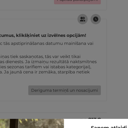
tumus, klikšķiniet uz izvēlnes opcijām!
pēc tās apstiprināšanas datumu mainīšana vai
s tiek saskaņotas, tās var veikt tikai
nas dienests. Ja izmaiņu rezultātā naktsmītnes
s sezonas tarifiem vai istabas kategorijai),
. Ja jaunā cena ir zemāka, starpība netiek
Derīguma termiņš un nosacījumi
no
213
€