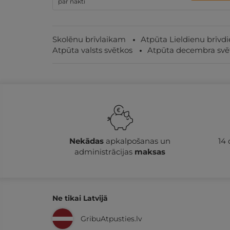
par nakti
Skolēnu brīvlaikam
Atpūta Lieldienu brīvd
Atpūta valsts svētkos
Atpūta decembra svē
Nekādas
apkalpošanas un
14
administrācijas
maksas
Ne tikai Latvijā
GribuAtpusties.lv