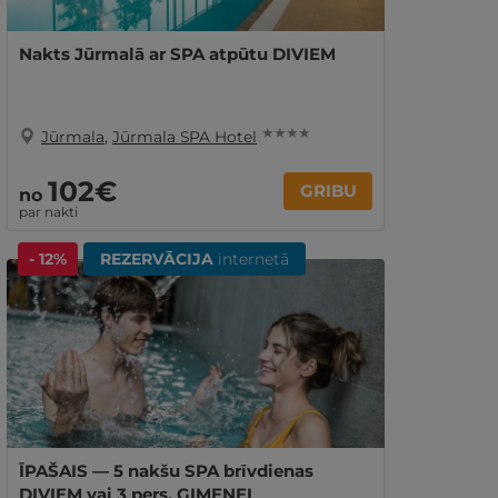
Nakts Jūrmalā ar SPA atpūtu DIVIEM
★ ★ ★ ★
Jūrmala
,
Jūrmala SPA Hotel
102€
GRIBU
no
par nakti
- 12%
REZERVĀCIJA
internetā
ĪPAŠAIS — 5 nakšu SPA brīvdienas
DIVIEM vai 3 pers. ĢIMENEI