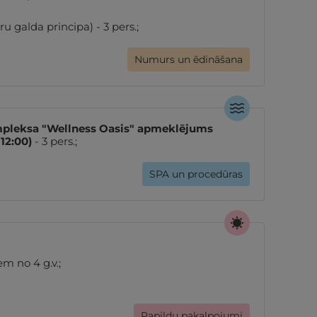
u galda principa) - 3 pers.;
Numurs un ēdināšana
pleksa "Wellness Oasis" apmeklējums
12:00)
- 3 pers.;
SPA un procedūras
m no 4 g.v.;
Papildu pakalpojumi