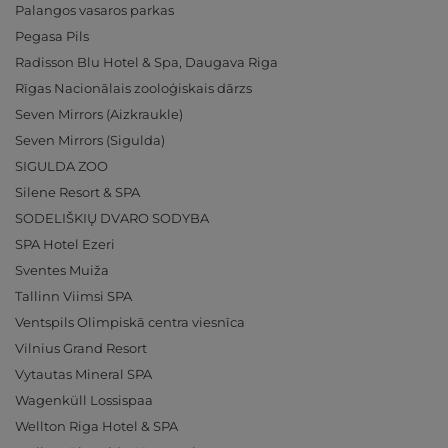
Palangos vasaros parkas
Pegasa Pils
Radisson Blu Hotel & Spa, Daugava Riga
Rīgas Nacionālais zooloģiskais dārzs
Seven Mirrors (Aizkraukle)
Seven Mirrors (Sigulda)
SIGULDA ZOO
Silene Resort & SPA
SODELIŠKIŲ DVARO SODYBA
SPA Hotel Ezeri
Sventes Muiža
Tallinn Viimsi SPA
Ventspils Olimpiskā centra viesnīca
Vilnius Grand Resort
Vytautas Mineral SPA
Wagenküll Lossispaa
Wellton Riga Hotel & SPA