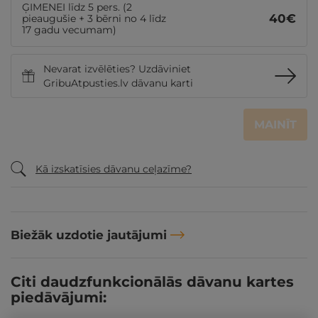
ĢIMENEI līdz 5 pers. (2
40
€
pieaugušie + 3 bērni no 4 līdz
17 gadu vecumam)
Nevarat izvēlēties? Uzdāviniet
GribuAtpusties.lv dāvanu karti
MAINĪT
Kā izskatīsies dāvanu ceļazīme?
Biežāk uzdotie jautājumi
Citi daudzfunkcionālās dāvanu kartes
piedāvājumi: