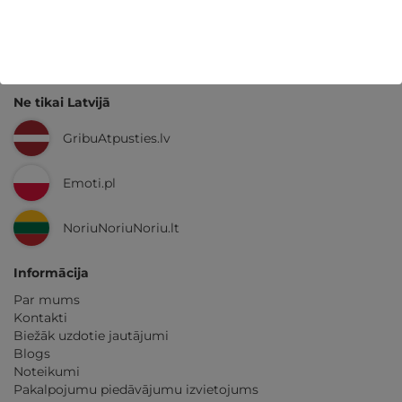
GribuAtpusties.lv
izmēģināts
un
pārbaudīts
Ne tikai Latvijā
GribuAtpusties.lv
Emoti.pl
NoriuNoriuNoriu.lt
Informācija
Par mums
Kontakti
Biežāk uzdotie jautājumi
Blogs
Noteikumi
Pakalpojumu piedāvājumu izvietojums