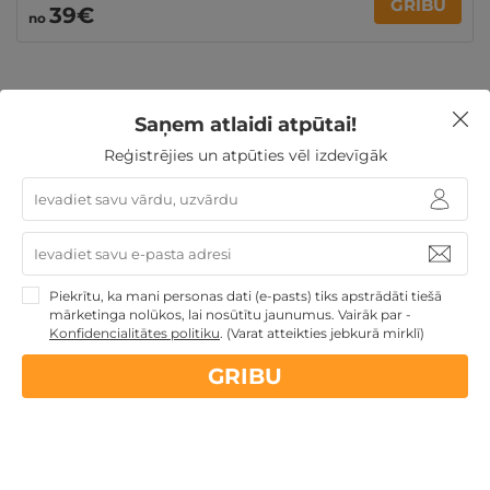
GRIBU
39€
no
Saņem atlaidi atpūtai!
Ziemassvētku dāvanas
Dāvanas TĒVA DIENĀ
Reģistrējies un atpūties vēl izdevīgāk
Dāvanas Sieviešu dienā
Dāvanu idejas
TOP pirktākās
dāvanas
Dāvanas Mātes dienā
3 personu ĢIMENEI
4 personu ĢIMENEI
Dāvanas līdz 100€
Atpūta
diviem
Ģimenes atpūta
Piekrītu, ka mani personas dati (e-pasts) tiks apstrādāti tiešā
mārketinga nolūkos, lai nosūtītu jaunumus. Vairāk par -
Konfidencialitātes politiku
.
(Varat atteikties jebkurā mirklī)
Nekādas
apkalpošanas un administrācijas
maksas
GRIBU
14 dienu
naudas atmaksas garantija
Kvalitatīva klientu
apkalpošana