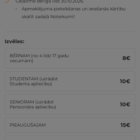
Ceļazīme derīga līdz 30.10.2026.
Apmeklējuma pieteikšanas un ierašanās kārtību
skatīt sadaļā Noteikumi!
Izvēles:
BĒRNAM (no 4 līdz 17 gadu
8
€
vecumam)
STUDENTAM (uzrādot
10
€
Studenta apliecību)
SENIORAM (uzrādot
10
€
Pensionāra apliecību)
15
€
PIEAUGUŠAJAM