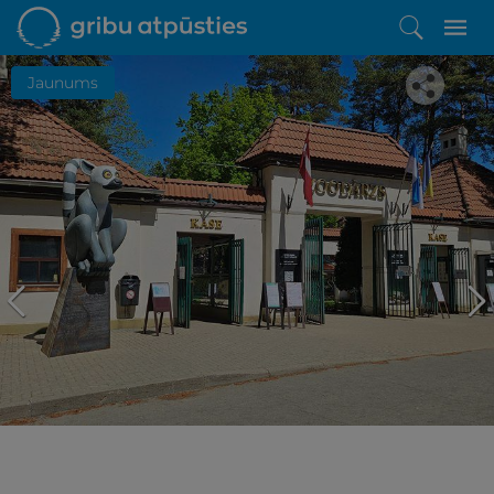
Jaunums
Iepatikās šis piedāvājums?
Līdz brīnišķīgai atpūtai atlikuši tikai daži soļi
PĒRKU