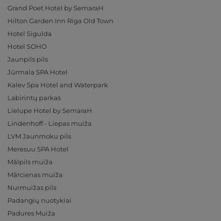
Grand Poet Hotel by SemaraH
Hilton Garden Inn Riga Old Town
Hotel Sigulda
Hotel SOHO
Jaunpils pils
Jūrmala SPA Hotel
Kalev Spa Hotel and Waterpark
Labirintų parkas
Lielupe Hotel by SemaraH
Lindenhoff - Liepas muiža
LVM Jaunmoku pils
Meresuu SPA Hotel
Mālpils muiža
Mārcienas muiža
Nurmuižas pils
Padangių nuotykiai
Padures Muiža