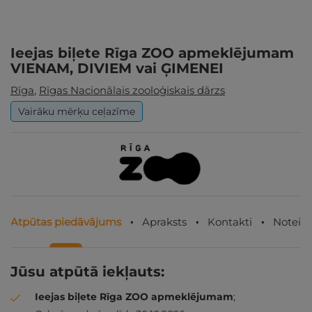
Ieejas biļete Rīga ZOO apmeklējumam
VIENAM, DIVIEM vai ĢIMENEI
Rīga
,
Rīgas Nacionālais zooloģiskais dārzs
Vairāku mērķu ceļazīme
Atpūtas piedāvājums
Apraksts
Kontakti
Noteik
Jūsu atpūtā iekļauts:
Ieejas biļete Rīga ZOO apmeklējumam
;