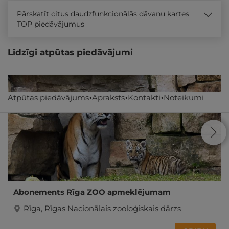
Pārskatīt citus daudzfunkcionālās dāvanu kartes
TOP piedāvājumus
Līdzīgi atpūtas piedāvājumi
Atpūtas piedāvājums
Apraksts
Kontakti
Noteikumi
Abonements Rīga ZOO apmeklējumam
Rīga
,
Rīgas Nacionālais zooloģiskais dārzs