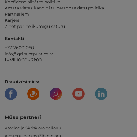
Konfidencialitātes politika
Amata vietas kandidātu personas datu politika
Partneriem
Karjera
Ziņot par nelikumīgu saturu
Kontakti
+37126001060
info@gribuatpusties.lv
I - VII
10:00 - 21:00
Draudzēsimies:
Mūsu partneri
Asociacija Skrisk oro balionu
Atostogų parkas (Žibininkai)