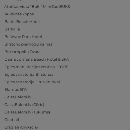
Atpūtas vieta "Buki" MiniZoo BUKS
Auksinės kopos
Baltic Beach Hotel
Baltvilla
Bellevue Park Hotel
Birštono pramogų kalnas
Bistrampolio Dvaras
Daina Jurmala Beach Hotel & SPA
Eglės reabilitacijos centras | CORE
Eglės sanatorija Birštonas
Eglės sanatorija Druskininkai
Elamus SPA
GaisaBaloni.lv
GaisaBaloni.lv (Cēsis)
GaisaBaloni.lv (Tukums)
Gradiali
Gradiali Anykščiai