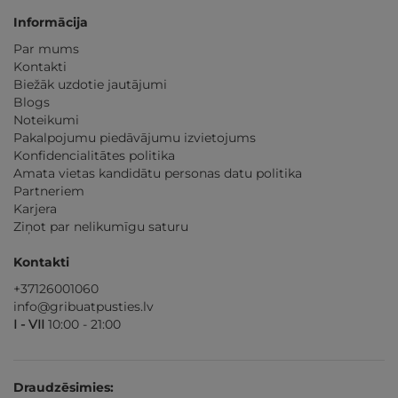
Informācija
Par mums
Kontakti
Biežāk uzdotie jautājumi
Blogs
Noteikumi
Pakalpojumu piedāvājumu izvietojums
Konfidencialitātes politika
Amata vietas kandidātu personas datu politika
Partneriem
Karjera
Ziņot par nelikumīgu saturu
Kontakti
+37126001060
info@gribuatpusties.lv
I - VII
10:00 - 21:00
Draudzēsimies: