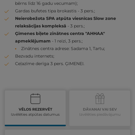
bērns līdz 16 gadu vecumam);
Gardas bufetes tipa brokastis - 3 pers.;
Neierobežota SPA atpūta viesnīcas Slow zone
relaksācijas kompleksā
- 3 pers.;
Ģimenes biļete zinātnes centra "AHHAA"
apmeklējumam
- 1 reizi, 3 pers.;
Zinātnes centra adrese: Sadama 1, Tartu;
Bezvadu internets;
Ceļazīme derīga 3 pers. ĢIMENEI.
VĒLOS REZERVĒT
DĀVANAI VAI SEV
Izvēlēties atpūtas datumus
Izvēlēties piedāvājumu