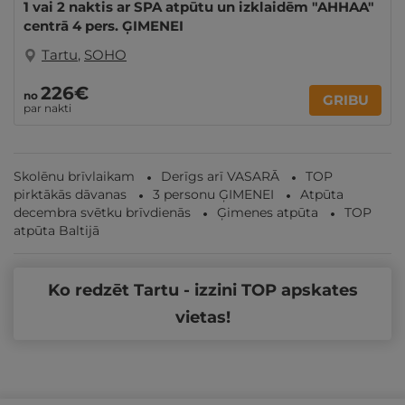
1 vai 2 naktis ar SPA atpūtu un izklaidēm "AHHAA"
centrā 4 pers. ĢIMENEI
Tartu
,
SOHO
226€
no
GRIBU
par nakti
Skolēnu brīvlaikam
Derīgs arī VASARĀ
TOP
pirktākās dāvanas
3 personu ĢIMENEI
Atpūta
decembra svētku brīvdienās
Ģimenes atpūta
TOP
atpūta Baltijā
Ko redzēt Tartu - izzini TOP apskates
vietas!