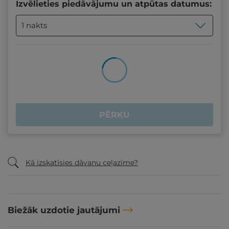
Izvēlieties piedāvājumu un atpūtas datumus:
1 nakts
PĒRKU
Kā izskatīsies dāvanu ceļazīme?
Biežāk uzdotie jautājumi