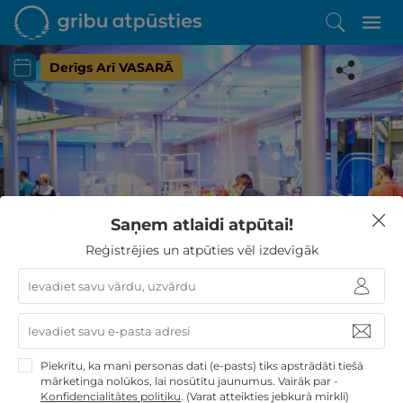
Derīgs Arī VASARĀ
Iepatikās šis piedāvājums?
Saņem atlaidi atpūtai!
Līdz brīnišķīgai atpūtai atlikuši tikai daži soļi
Reģistrējies un atpūties vēl izdevīgāk
PĒRKU
Piekrītu, ka mani personas dati (e-pasts) tiks apstrādāti tiešā
mārketinga nolūkos, lai nosūtītu jaunumus. Vairāk par -
Konfidencialitātes politiku
.
(Varat atteikties jebkurā mirklī)