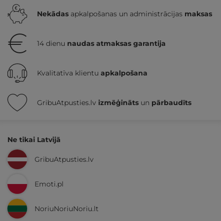
Nekādas
apkalpošanas un administrācijas
maksas
14 dienu
naudas atmaksas garantija
Kvalitatīva klientu
apkalpošana
GribuAtpusties.lv
izmēģināts
un
pārbaudīts
Ne tikai Latvijā
GribuAtpusties.lv
Emoti.pl
NoriuNoriuNoriu.lt