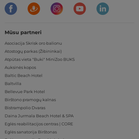
Mūsu partneri
Asociacija Skrisk oro balionu
Atostogų parkas (Žibininkai)
Atpūtas vieta "Buki" MiniZoo BUKS
Auksinės kopos
Baltic Beach Hotel
Baltvilla
Bellevue Park Hotel
Birštono pramogų kalnas
Bistrampolio Dvaras
Daina Jurmala Beach Hotel & SPA
Eglės reabilitacijos centras | CORE
Eglės sanatorija Birštonas