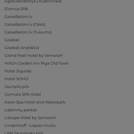
Eglės sanatorija Druskininkai
Elamus SPA
GaisaBaloni.lv
GaisaBaloni.lv (Cēsis)
GaisaBaloni.lv (Tukums)
Gradiali
Gradiali Anykščiai
Grand Poet Hotel by SemaraH
Hilton Garden Inn Riga Old Town
Hotel Sigulda
Hotel SOHO
Jaunpils pils
Jūrmala SPA Hotel
Kalev Spa Hotel and Waterpark
Labirintų parkas
Lielupe Hotel by SemaraH
Lindenhoff - Liepas muiža
LVM Jaunmoku pils