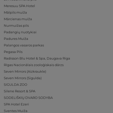
Meresuu SPA Hotel
Mālpils muiža
Mārcienas muiža
Nurmuižas pils
Padangių nuotykiai
Padures Muiža
Palangos vasaros parkas
Pegasa Pils
Radisson Blu Hotel & Spa, Daugava Riga
Rīgas Nacionālais zooloģiskais dārzs
Seven Mirrors (Aizkraukle)
Seven Mirrors (Sigulda)
SIGULDA ZOO
Silene Resort & SPA
SODELIŠKIŲ DVARO SODYBA
SPA Hotel Ezeri
Sventes Muiža