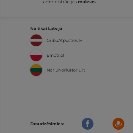
administrācijas
maksas
Ne tikai Latvijā
GribuAtpusties.lv
Emoti.pl
NoriuNoriuNoriu.lt
Draudzēsimies: