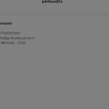
pārbaudīts
ontakti
37126001060
nfo@gribuatpusties.lv
- VII
10:00 - 21:00