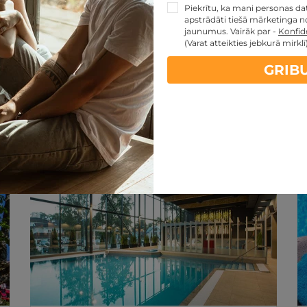
Piekrītu, ka mani personas dati
apstrādāti tiešā mārketinga no
jaunumus. Vairāk par -
Konfide
(Varat atteikties jebkurā mirklī
GRIB
artes piedāvājumi:
kartes TOP piedāvājumus
ti
Noteikumi
REZERVĀCIJA
internetā