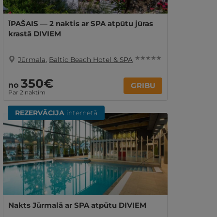
ĪPAŠAIS — 2 naktis ar SPA atpūtu jūras
krastā DIVIEM
★ ★ ★ ★ ★
Jūrmala
,
Baltic Beach Hotel & SPA
350€
no
GRIBU
Par 2 naktīm
REZERVĀCIJA
internetā
Nakts Jūrmalā ar SPA atpūtu DIVIEM