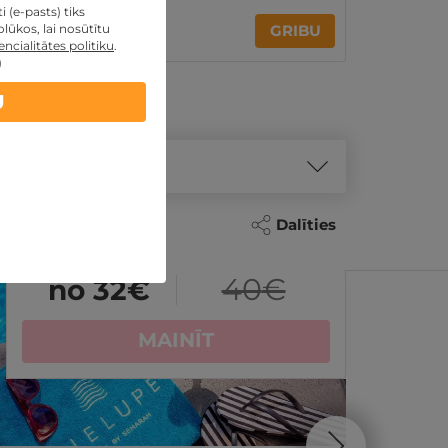
 (e-pasts) tiks
95€
135€
no
lūkos, lai nosūtītu
GRIBU
par nakti
ncialitātes politiku
.
)
U
Dalīties
- 29%
REZERVĀCIJA
internetā
ĪPAŠAI
40
€
no 32
€
MAINĪT