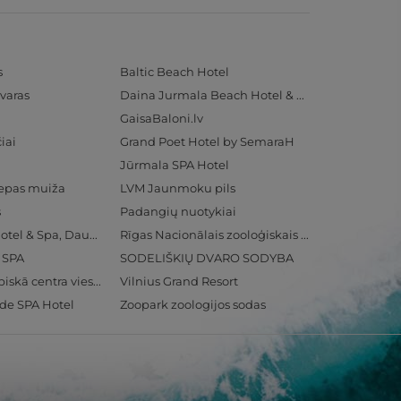
s
Baltic Beach Hotel
varas
Daina Jurmala Beach Hotel & SPA
GaisaBaloni.lv
iai
Grand Poet Hotel by SemaraH
Jūrmala SPA Hotel
iepas muiža
LVM Jaunmoku pils
s
Padangių nuotykiai
Radisson Blu Hotel & Spa, Daugava Riga
Rīgas Nacionālais zooloģiskais dārzs
& SPA
SODELIŠKIŲ DVARO SODYBA
Ventspils Olimpiskā centra viesnīca
Vilnius Grand Resort
ide SPA Hotel
Zoopark zoologijos sodas