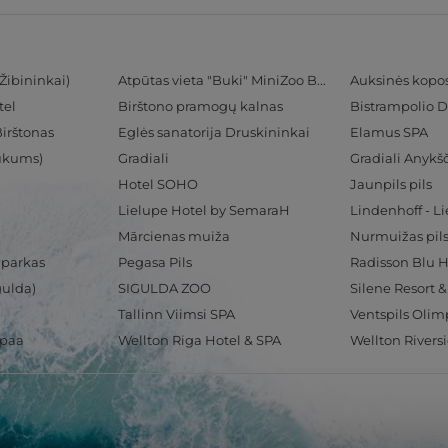
Žibininkai)
Atpūtas vieta "Buki" MiniZoo BUKS
Auksinės kopo
tel
Birštono pramogų kalnas
Bistrampolio D
Birštonas
Eglės sanatorija Druskininkai
Elamus SPA
Tukums)
Gradiali
Gradiali Anykšč
Hotel SOHO
Jaunpils pils
Lielupe Hotel by SemaraH
Lindenhoff - L
Mārcienas muiža
Nurmuižas pil
 parkas
Pegasa Pils
gulda)
SIGULDA ZOO
Silene Resort 
Tallinn Viimsi SPA
spaa
Wellton Riga Hotel & SPA
Wellton Rivers