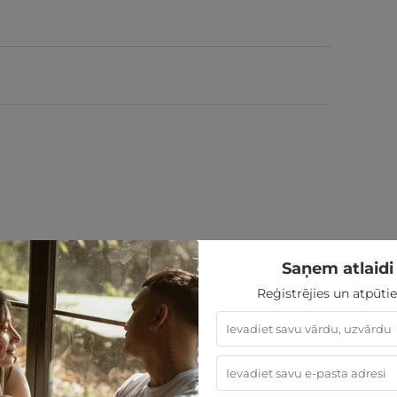
Saņem atlaidi 
Reģistrējies un atpūtie