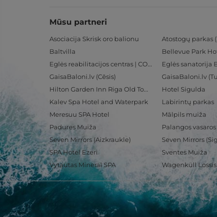
Mūsu partneri
Asociacija Skrisk oro balionu
Atostogų parkas (
Baltvilla
Bellevue Park Ho
Eglės reabilitacijos centras | CORE
Eglės sanatorija 
GaisaBaloni.lv (Cēsis)
GaisaBaloni.lv (
Hilton Garden Inn Riga Old Town
Hotel Sigulda
Kalev Spa Hotel and Waterpark
Labirintų parkas
Meresuu SPA Hotel
Mālpils muiža
Padures Muiža
Palangos vasaros
Seven Mirrors (Aizkraukle)
Seven Mirrors (Si
SPA Hotel Ezeri
Sventes Muiža
Vytautas Mineral SPA
Wagenküll Lossi