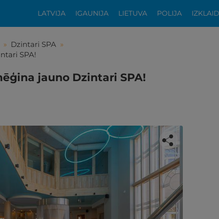
LATVIJA
IGAUNIJA
LIETUVA
POLIJA
IZKLAI
»
Dzintari SPA
»
ntari SPA!
mēģina jauno Dzintari SPA!
tikās šis piedāvājums?
ķīgai atpūtai atlikuši tikai daži soļi