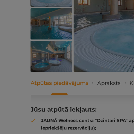
Atpūtas piedāvājums
Apraksts
K
Jūsu atpūtā iekļauts:
JAUNĀ Welness centra "Dzintari SPA" 
iepriekšēju rezervāciju);