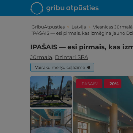
GribuAtpusties
»
Latvija
»
Viesnīcas Jūrmalā
ĪPAŠAIS — esi pirmais, kas izmēģina jauno Dzi
ĪPAŠAIS — esi pirmais, kas iz
Jūrmala
,
Dzintari SPA
Vairāku mērķu ceļazīme
?
ĪPAŠAIS!
- 20%
Iepa
Līdz brīniš