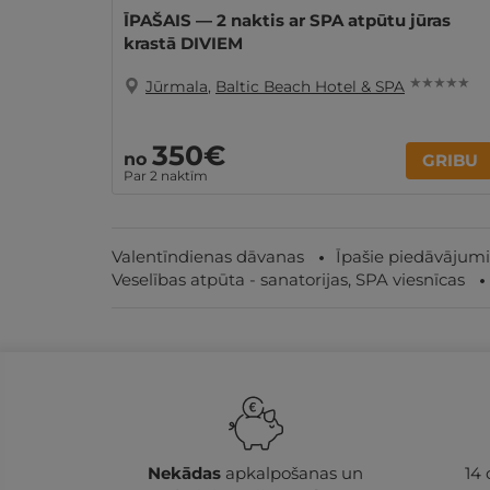
ĪPAŠAIS — 2 naktis ar SPA atpūtu jūras
krastā DIVIEM
★ ★ ★ ★ ★
Jūrmala
,
Baltic Beach Hotel & SPA
350€
no
GRIBU
Par 2 naktīm
Valentīndienas dāvanas
Īpašie piedāvājumi
Veselības atpūta - sanatorijas, SPA viesnīcas
Nekādas
apkalpošanas un
14