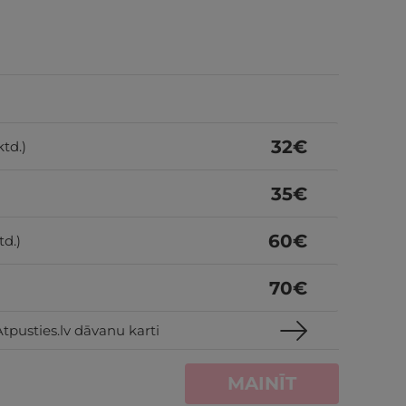
32
€
ktd.)
35
€
60
€
td.)
70
€
tpusties.lv dāvanu karti
MAINĪT