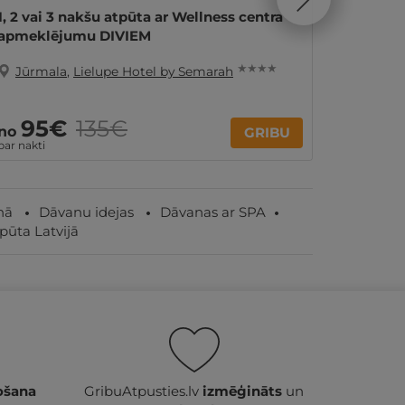
1, 2 vai 3 nakšu atpūta ar Wellness centra
SPA atp
apmeklējumu DIVIEM
pers. Ģ
★ ★ ★ ★
Jūrmala
,
Lielupe Hotel by Semarah
Jūrma
95€
135€
2
no
no
GRIBU
par nakti
Par 2 nak
nā
Dāvanu idejas
Dāvanas ar SPA
pūta Latvijā
ošana
GribuAtpusties.lv
izmēģināts
un