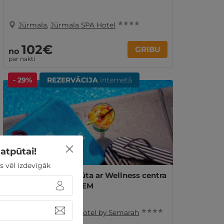
★ ★ ★ ★
Jūrmala
,
Jūrmala SPA Hotel
102€
GRIBU
no
par nakti
- 29%
REZERVĀCIJA
internetā
atpūtai!
s vēl izdevīgāk
1, 2 vai 3 nakšu atpūta ar Wellness centra
apmeklējumu DIVIEM
★ ★ ★ ★
Jūrmala
,
Lielupe Hotel by Semarah