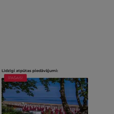
Līdzīgi atpūtas piedāvājumi:
ĪPAŠAIS!