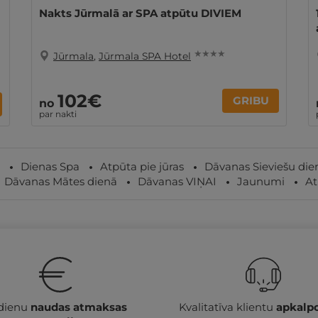
Nakts Jūrmalā ar SPA atpūtu DIVIEM
★ ★ ★ ★
Jūrmala
,
Jūrmala SPA Hotel
102€
GRIBU
no
par nakti
Dienas Spa
Atpūta pie jūras
Dāvanas Sieviešu die
Dāvanas Mātes dienā
Dāvanas VIŅAI
Jaunumi
At
 dienu
naudas atmaksas
Kvalitatīva klientu
apkalp