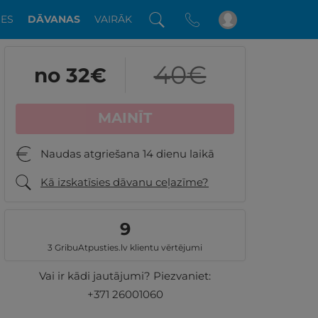
DES
DĀVANAS
VAIRĀK
40
€
no 32
€
MAINĪT
Naudas atgriešana 14 dienu laikā
Kā izskatīsies dāvanu ceļazīme?
9
3 GribuAtpusties.lv klientu vērtējumi
Vai ir kādi jautājumi? Piezvaniet:
+371 26001060