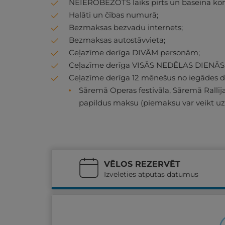
NEIEROBEŽOTS laiks pirts un baseina komple
Halāti un čības numurā;
Bezmaksas bezvadu internets;
Bezmaksas autostāvvieta;
Ceļazīme derīga DIVĀM personām;
Ceļazīme derīga VISĀS NEDĒĻAS DIENĀS
Ceļazīme derīga 12 mēnešus no iegādes 
Sāremā Operas festivāla, Sāremā Ralli
papildus maksu (piemaksu var veikt uz v
VĒLOS REZERVĒT
Izvēlēties atpūtas datumus