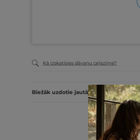
Kā izskatīsies dāvanu ceļazīme?
Biežāk uzdotie jautājumi