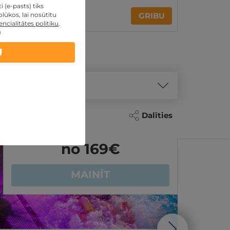
 (e-pasts) tiks
212€
no
lūkos, lai nosūtītu
GRIBU
Par 2 naktīm
ncialitātes politiku
.
)
U
Dalīties
REZERVĀCIJA
internetā
REZER
no 169
€
MAINĪT