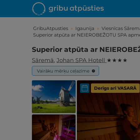
GribuAtpusties
»
Igaunija
»
Viesnīcas Sārem
Superior atpūta ar NEIEROBEŽOTU SPA apm
Superior atpūta ar NEIEROB
Sāremā
,
Johan SPA Hotell
★ ★ ★ ★
Vairāku mērķu ceļazīme
?
Derīgs arī VASARĀ
Iepa
Līdz brīniš