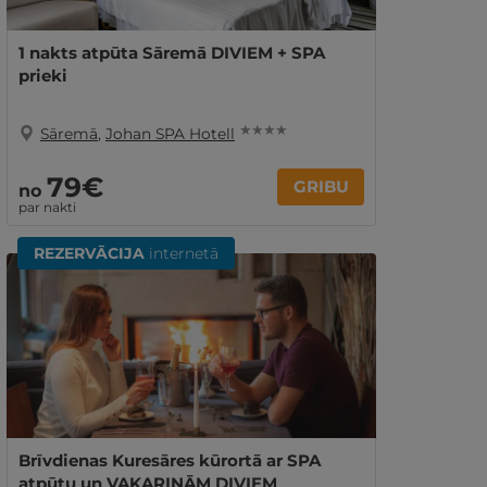
1 nakts atpūta Sāremā DIVIEM + SPA
prieki
★ ★ ★ ★
Sāremā
,
Johan SPA Hotell
79€
GRIBU
no
par nakti
REZERVĀCIJA
internetā
Brīvdienas Kuresāres kūrortā ar SPA
atpūtu un VAKARIŅĀM DIVIEM