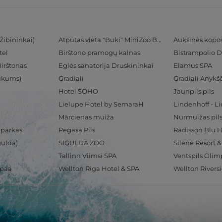
Žibininkai)
Atpūtas vieta "Buki" MiniZoo BUKS
Auksinės kopo
tel
Birštono pramogų kalnas
Bistrampolio D
Birštonas
Eglės sanatorija Druskininkai
Elamus SPA
Tukums)
Gradiali
Gradiali Anykšč
Hotel SOHO
Jaunpils pils
Lielupe Hotel by SemaraH
Lindenhoff - L
Mārcienas muiža
Nurmuižas pil
 parkas
Pegasa Pils
gulda)
SIGULDA ZOO
Silene Resort 
Tallinn Viimsi SPA
spaa
Wellton Riga Hotel & SPA
Wellton Rivers