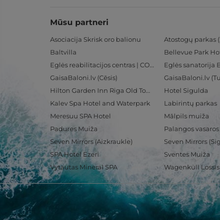
Mūsu partneri
Asociacija Skrisk oro balionu
Atostogų parkas (
Baltvilla
Bellevue Park Ho
Eglės reabilitacijos centras | CORE
Eglės sanatorija 
GaisaBaloni.lv (Cēsis)
GaisaBaloni.lv (
Hilton Garden Inn Riga Old Town
Hotel Sigulda
Kalev Spa Hotel and Waterpark
Labirintų parkas
Meresuu SPA Hotel
Mālpils muiža
Padures Muiža
Palangos vasaros
Seven Mirrors (Aizkraukle)
Seven Mirrors (Si
SPA Hotel Ezeri
Sventes Muiža
Vytautas Mineral SPA
Wagenküll Lossi