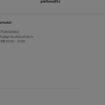
pārbaudīts
ontakti
37126001060
nfo@gribuatpusties.lv
- VII
10:00 - 21:00