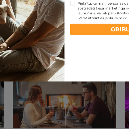
Piekrītu, ka mani personas dati
apstrādāti tiešā mārketinga no
jaunumus. Vairāk par -
Konfide
(Varat atteikties jebkurā mirklī
GRIB
artes piedāvājumi:
kartes TOP piedāvājumus
ti
Noteikumi
Atsauksmes
REZERVĀCIJA
internetā