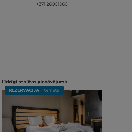
+371 26001060
Līdzīgi atpūtas piedāvājumi:
REZERVĀCIJA
internetā