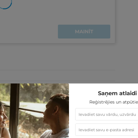
MAINĪT
Saņem atlaidi 
Reģistrējies un atpūtie