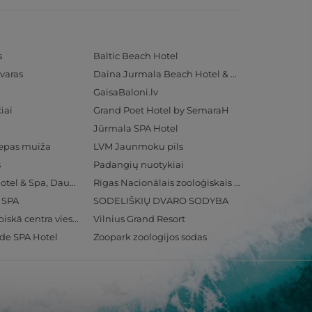
s
Baltic Beach Hotel
varas
Daina Jurmala Beach Hotel & SPA
GaisaBaloni.lv
iai
Grand Poet Hotel by SemaraH
Jūrmala SPA Hotel
iepas muiža
LVM Jaunmoku pils
s
Padangių nuotykiai
Radisson Blu Hotel & Spa, Daugava Riga
Rīgas Nacionālais zooloģiskais dārzs
& SPA
SODELIŠKIŲ DVARO SODYBA
Ventspils Olimpiskā centra viesnīca
Vilnius Grand Resort
ide SPA Hotel
Zoopark zoologijos sodas