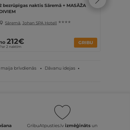
2 bezrūpīgas naktis Sāremā + MASĀŽA
1 nakts
DIVIEM
★ ★ ★ ★
Sāremā
,
Johan SPA Hotell
Sāre
212€
62
no
no
GRIBU
Par 2 naktīm
par nakti
 maija brīvdienās
Dāvanu idejas
ošana
GribuAtpusties.lv
izmēģināts
un