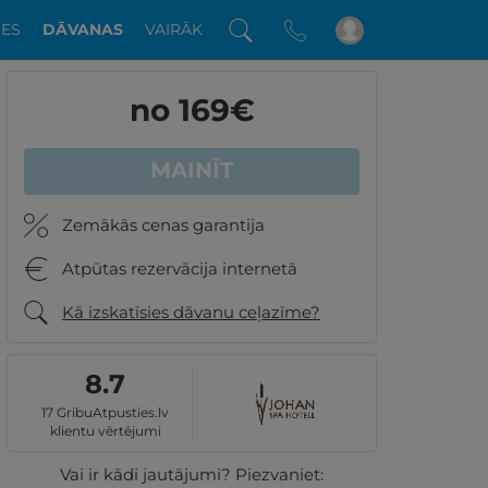
DES
DĀVANAS
VAIRĀK
no 169
€
MAINĪT
Zemākās cenas garantija
Atpūtas rezervācija internetā
Kā izskatīsies dāvanu ceļazīme?
8.7
17 GribuAtpusties.lv
klientu vērtējumi
Vai ir kādi jautājumi? Piezvaniet: