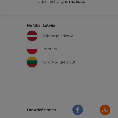
administrācijas
maksas
Ne tikai Latvijā
GribuAtpusties.lv
Emoti.pl
NoriuNoriuNoriu.lt
Draudzēsimies: