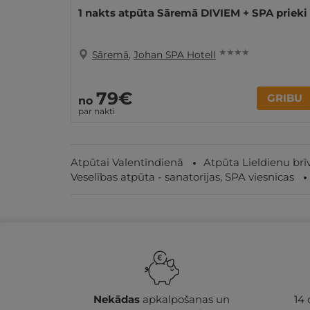
1 nakts atpūta Sāremā DIVIEM + SPA prieki
★ ★ ★ ★
Sāremā
,
Johan SPA Hotell
79€
GRIBU
no
par nakti
Atpūtai Valentīndienā
Atpūta Lieldienu brī
Veselības atpūta - sanatorijas, SPA viesnīcas
Nekādas
apkalpošanas un
14