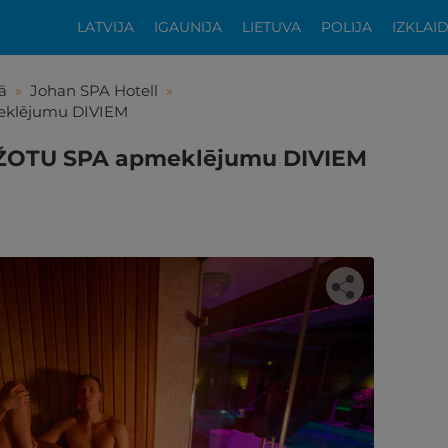
LATVIJA
IGAUNIJA
LIETUVA
POLIJA
IZKLAI
ā
»
Johan SPA Hotell
»
eklējumu DIVIEM
EŽOTU SPA apmeklējumu DIVIEM
tikās šis piedāvājums?
ķīgai atpūtai atlikuši tikai daži soļi