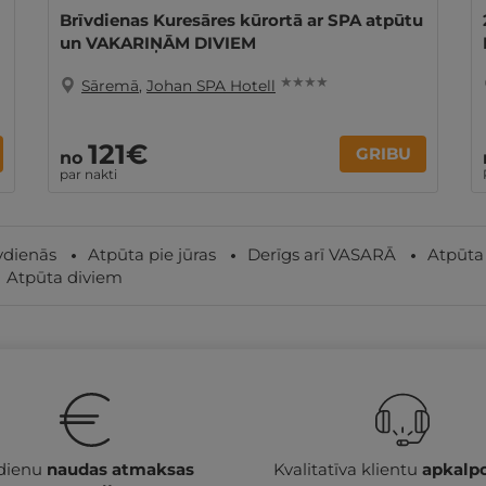
Brīvdienas Kuresāres kūrortā ar SPA atpūtu
un VAKARIŅĀM DIVIEM
★ ★ ★ ★
Sāremā
,
Johan SPA Hotell
121€
GRIBU
no
par nakti
vdienās
Atpūta pie jūras
Derīgs arī VASARĀ
Atpūta
Atpūta diviem
 dienu
naudas atmaksas
Kvalitatīva klientu
apkalp