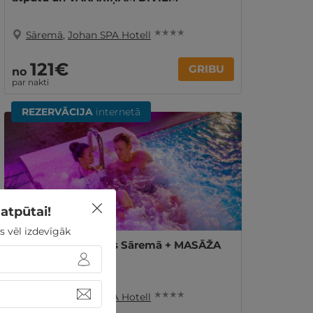
★ ★ ★ ★
Sāremā
,
Johan SPA Hotell
121€
GRIBU
no
par nakti
REZERVĀCIJA
internetā
atpūtai!
s vēl izdevīgāk
2 bezrūpīgas naktis Sāremā + MASĀŽA
DIVIEM
★ ★ ★ ★
Sāremā
,
Johan SPA Hotell