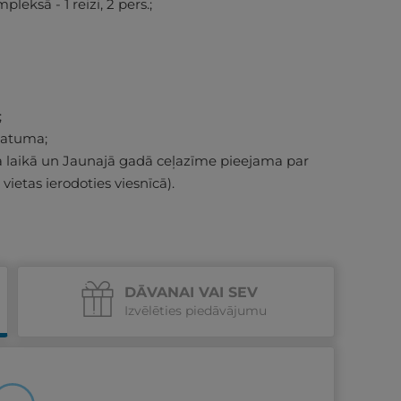
ksā - 1 reizi, 2 pers.;
;
datuma;
ja laikā un Jaunajā gadā ceļazīme pieejama par
ietas ierodoties viesnīcā).
DĀVANAI VAI SEV
Izvēlēties piedāvājumu