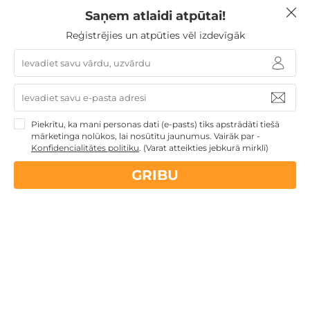
Mercure Riga Centre Hotel? Cikos brokastis tiek
Saņem atlaidi atpūtai!
servētas?
Reģistrējies un atpūties vēl izdevīgāk
Viesnīcā tiek pasniegtas bufetes veida brokastis ar
siltajiem un aukstajiem ēdieniem, augļiem,
konditorejas izstrādājumiem, svaigi pagatavotu
kafiju, tēju un sulu. Brokastu servēšanas laiks: I-VII
7.00-10.00.
Piekrītu, ka mani personas dati (e-pasts) tiks apstrādāti tiešā
mārketinga nolūkos, lai nosūtītu jaunumus. Vairāk par -
Konfidencialitātes politiku
.
(Varat atteikties jebkurā mirklī)
Vai pie viesnīcas Mercure Riga Centre Hotel ir
pieejama autostāvvieta?
GRIBU
Kādi ir reģistrēšanās laiki viesnīcā Mercure Riga
Centre Hotel?
Vai viesnīcā Mercure Riga Centre Hotel ir
pieejama SPA zona?