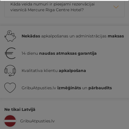
Kāda veida numuri ir pieejami rezervācijai
viesnīcā Mercure Riga Centre Hotel?
Nekādas
apkalpošanas un administrācijas
maksas
14 dienu
naudas atmaksas garantija
Kvalitatīva klientu
apkalpošana
GribuAtpusties.lv
izmēģināts
un
pārbaudīts
Ne tikai Latvijā
GribuAtpusties.lv