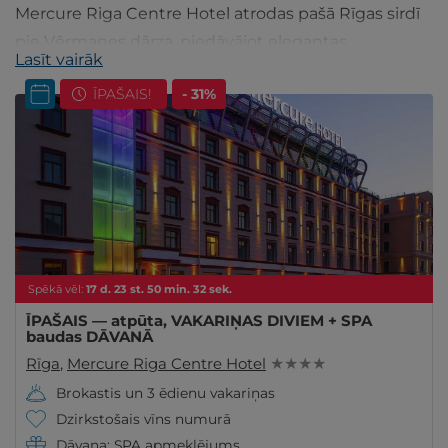
Mercure Riga Centre Hotel atrodas pašā Rīgas sirdī
pie Vērmanes dārza, piedāvājot elegantas
Lasīt vairāk
nakšņošanas iespējas, restorānu un bāru.
ĪPAŠAIS!
- 31%
Spēkā vēl:
17
d.
23
st.
50
min.
31
sek.
ĪPAŠAIS — atpūta, VAKARIŅAS DIVIEM + SPA
baudas DĀVANĀ
Rīga
,
Mercure Riga Centre Hotel
★ ★ ★ ★
Brokastis un 3 ēdienu vakariņas
Dzirkstošais vīns numurā
Dāvana: SPA apmeklējums