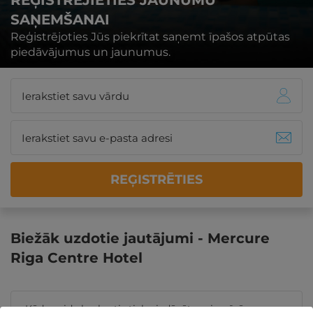
REĢISTRĒJIETIES JAUNUMU
SAŅEMŠANAI
Reģistrējoties Jūs piekrītat saņemt īpašos atpūtas
piedāvājumus un jaunumus.
REĢISTRĒTIES
Biežāk uzdotie jautājumi - Mercure
Riga Centre Hotel
Kāda veida brokastis tiek piedāvātas viesnīcā