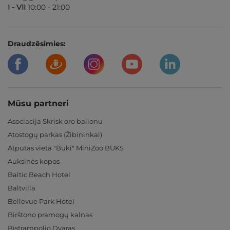
I - VII
10:00 - 21:00
Draudzēsimies:
Mūsu partneri
Asociacija Skrisk oro balionu
Atostogų parkas (Žibininkai)
Atpūtas vieta "Buki" MiniZoo BUKS
Auksinės kopos
Baltic Beach Hotel
Baltvilla
Bellevue Park Hotel
Birštono pramogų kalnas
Bistrampolio Dvaras