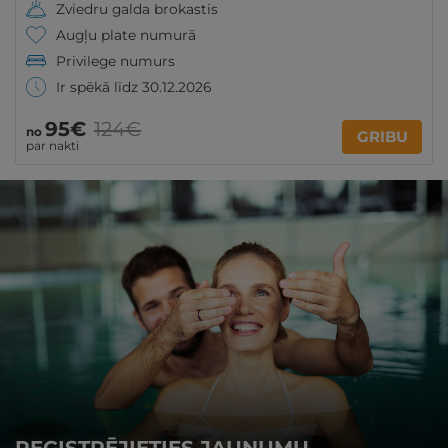
Zviedru galda brokastis
Augļu plate numurā
Privilege numurs
Ir spēkā līdz 30.12.2026
95€
124€
no
GRIBU
par nakti