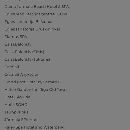
Daina Jurmala Beach Hotel & SPA
Eglės reabilitacijos centras | CORE
Eglės sanatorija Birštonas
Eglės sanatorija Druskininkai
Elamus SPA
GaisaBaloni.lv
GaisaBaloni.lv (Cēsis)
GaisaBaloni.lv (Tukums)
Gradiali
Gradiali Anykščiai
Grand Poet Hotel by SemaraH
Hilton Garden Inn Riga Old Town
Hotel Sigulda
Hotel SOHO
Jaunpils pils
Jūrmala SPA Hotel
Kalev Spa Hotel and Waterpark