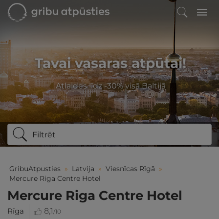
Tavai vasaras atpūtai!
Atlaides līdz -30% visā Baltijā
Filtrēt
GribuAtpusties
»
Latvija
»
Viesnīcas Rīgā
»
Mercure Riga Centre Hotel
Mercure Riga Centre Hotel
Rīga
8,1
/10