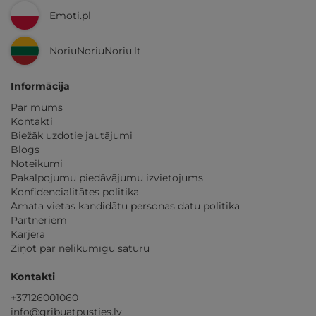
Emoti.pl
NoriuNoriuNoriu.lt
Informācija
Par mums
Kontakti
Biežāk uzdotie jautājumi
Blogs
Noteikumi
Pakalpojumu piedāvājumu izvietojums
Konfidencialitātes politika
Amata vietas kandidātu personas datu politika
Partneriem
Karjera
Ziņot par nelikumīgu saturu
Kontakti
+37126001060
info@gribuatpusties.lv