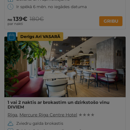
Ir spēkā 6 mēn. no iegādes datuma
139€
180€
no
GRIBU
par nakti
Derīgs Arī VASARĀ
1 vai 2 naktis ar brokastīm un dzirkstošo vīnu
DIVIEM
Rīga
,
Mercure Riga Centre Hotel
★ ★ ★ ★
Zviedru galda brokastis