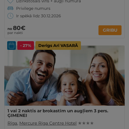
Dzirkstošais vīns + augļi numurā
Privilege numurs
Ir spēkā līdz 30.12.2026
80€
no
GRIBU
par nakti
- 27%
Derīgs Arī VASARĀ
1 vai 2 naktis ar brokastīm un augļiem 3 pers.
ĢIMENEI
Rīga
,
Mercure Riga Centre Hotel
★ ★ ★ ★