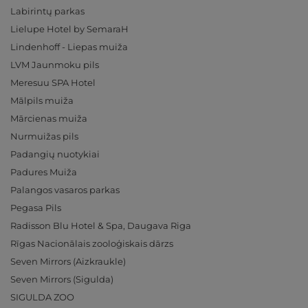
Labirintų parkas
Lielupe Hotel by SemaraH
Lindenhoff - Liepas muiža
LVM Jaunmoku pils
Meresuu SPA Hotel
Mālpils muiža
Mārcienas muiža
Nurmuižas pils
Padangių nuotykiai
Padures Muiža
Palangos vasaros parkas
Pegasa Pils
Radisson Blu Hotel & Spa, Daugava Riga
Rīgas Nacionālais zooloģiskais dārzs
Seven Mirrors (Aizkraukle)
Seven Mirrors (Sigulda)
SIGULDA ZOO