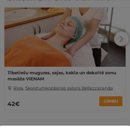
Tibetiešu muguras, sejas, kakla un dekoltē zonu
masāža VIENAM
Rīga
,
Skaistumkopšanas salons Bellezzazanda
GRIBU
42€
Ziemassvētku dāvanas
Dienas Spa
Dāvanas Sieviešu