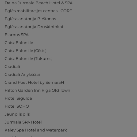
Daina Jurmala Beach Hotel & SPA
Eglės reabilitacijos centras | CORE
Eglės sanatorija Birštonas
Eglės sanatorija Druskininkai
Elamus SPA
GaisaBaloni.lv
GaisaBaloni.lv (Cēsis)
GaisaBaloni.lv (Tukums)
Gradiali
Gradiali Anykščiai
Grand Poet Hotel by SemaraH
Hilton Garden Inn Riga Old Town
Hotel Sigulda
Hotel SOHO
Jaunpils pils
Jūrmala SPA Hotel
Kalev Spa Hotel and Waterpark