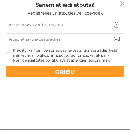
dienā
Dāvanas Mātes dienā
Dāvanas VIŅAI
Saņem atlaidi atpūtai!
Reģistrējies un atpūties vēl izdevīgāk
Nekādas
apkalpošanas un administrācijas
maksas
14 dienu
naudas atmaksas garantija
Piekrītu, ka mani personas dati (e-pasts) tiks apstrādāti tiešā
mārketinga nolūkos, lai nosūtītu jaunumus. Vairāk par -
Konfidencialitātes politiku
.
(Varat atteikties jebkurā mirklī)
Kvalitatīva klientu
apkalpošana
GRIBU
GribuAtpusties.lv
izmēģināts
un
pārbaudīts
Ne tikai Latvijā
GribuAtpusties.lv