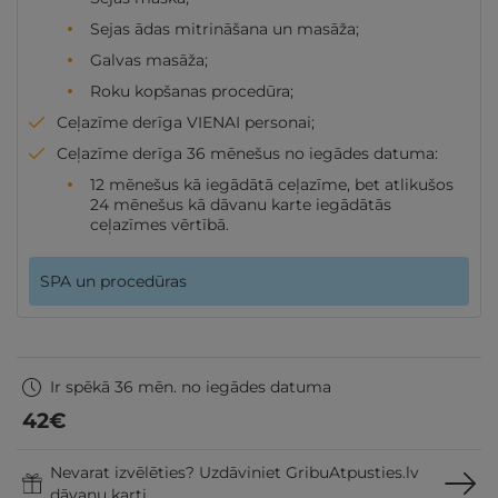
Sejas ādas mitrināšana un masāža;
Galvas masāža;
Roku kopšanas procedūra;
Ceļazīme derīga VIENAI personai;
Ceļazīme derīga 36 mēnešus no iegādes datuma:
12 mēnešus kā iegādātā ceļazīme, bet atlikušos
24 mēnešus kā dāvanu karte iegādātās
ceļazīmes vērtībā.
SPA un procedūras
Ir spēkā 36 mēn. no iegādes datuma
42
€
Nevarat izvēlēties? Uzdāviniet GribuAtpusties.lv
dāvanu karti