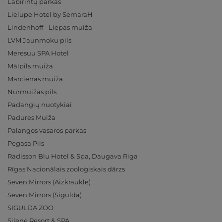
Labirintų parkas
Lielupe Hotel by SemaraH
Lindenhoff - Liepas muiža
LVM Jaunmoku pils
Meresuu SPA Hotel
Mālpils muiža
Mārcienas muiža
Nurmuižas pils
Padangių nuotykiai
Padures Muiža
Palangos vasaros parkas
Pegasa Pils
Radisson Blu Hotel & Spa, Daugava Riga
Rīgas Nacionālais zooloģiskais dārzs
Seven Mirrors (Aizkraukle)
Seven Mirrors (Sigulda)
SIGULDA ZOO
Silene Resort & SPA