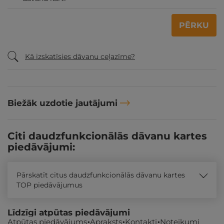
PĒRKU
Kā izskatīsies dāvanu ceļazīme?
Biežāk uzdotie jautājumi
Citi daudzfunkcionālās dāvanu kartes
piedāvājumi:
Pārskatīt citus daudzfunkcionālās dāvanu kartes
TOP piedāvājumus
Līdzīgi atpūtas piedāvājumi
Atpūtas piedāvājums
Apraksts
Kontakti
Noteikumi