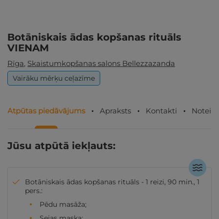
Botāniskais ādas kopšanas rituāls
VIENAM
Rīga
,
Skaistumkopšanas salons Bellezzazanda
Vairāku mērķu ceļazīme
Atpūtas piedāvājums
Apraksts
Kontakti
Noteik
Jūsu atpūtā iekļauts:
Botāniskais ādas kopšanas rituāls - 1 reizi, 90 min., 1
pers.:
Pēdu masāža;
Sejas maska;