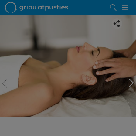
Iepatikās šis piedāvājums?
Līdz brīnišķīgai atpūtai atlikuši tikai daži soļi
PĒRKU