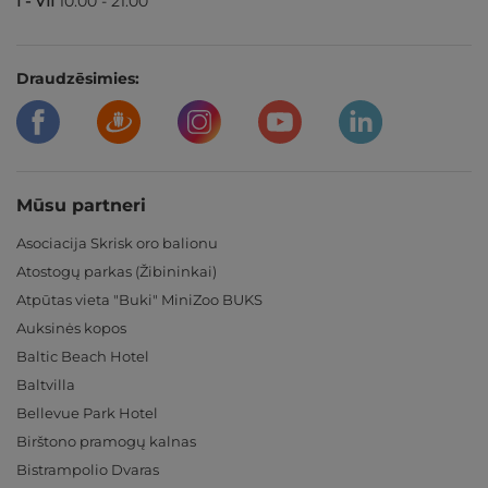
I - VII
10:00 - 21:00
Draudzēsimies:
Mūsu partneri
Asociacija Skrisk oro balionu
Atostogų parkas (Žibininkai)
Atpūtas vieta "Buki" MiniZoo BUKS
Auksinės kopos
Baltic Beach Hotel
Baltvilla
Bellevue Park Hotel
Birštono pramogų kalnas
Bistrampolio Dvaras