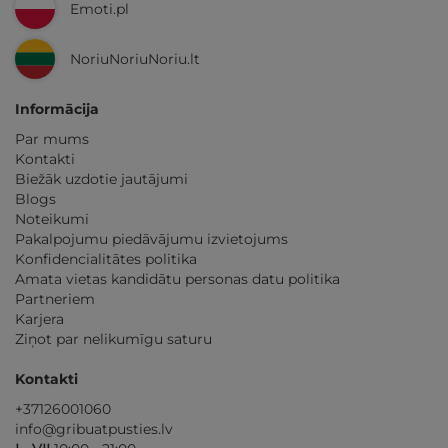
Emoti.pl
NoriuNoriuNoriu.lt
Informācija
Par mums
Kontakti
Biežāk uzdotie jautājumi
Blogs
Noteikumi
Pakalpojumu piedāvājumu izvietojums
Konfidencialitātes politika
Amata vietas kandidātu personas datu politika
Partneriem
Karjera
Ziņot par nelikumīgu saturu
Kontakti
+37126001060
info@gribuatpusties.lv