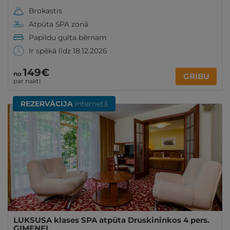
Brokastis
Atpūta SPA zonā
Papildu gulta bērnam
Ir spēkā līdz 18.12.2026
149€
no
GRIBU
par nakti
REZERVĀCIJA
internetā
LUKSUSA klases SPA atpūta Druskininkos 4 pers.
ĢIMENEI