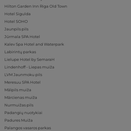
Hilton Garden Inn Riga Old Town
Hotel Sigulda
Hotel SOHO
Jaunpils pils
Jūrmala SPA Hotel
Kalev Spa Hotel and Waterpark
Labirintų parkas
Lielupe Hotel by SemaraH
Lindenhoff - Liepas muiža
LVM Jaunmoku pils
Meresuu SPA Hotel
Mālpils muiža
Mārcienas muiža
Nurmuižas pils
Padangių nuotykiai
Padures Muiža
Palangos vasaros parkas