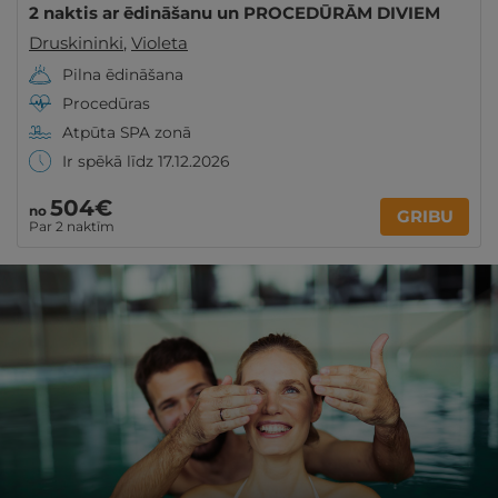
2 naktis ar ēdināšanu un PROCEDŪRĀM DIVIEM
Druskininki
,
Violeta
Pilna ēdināšana
Procedūras
Atpūta SPA zonā
Ir spēkā līdz 17.12.2026
504€
no
GRIBU
Par 2 naktīm