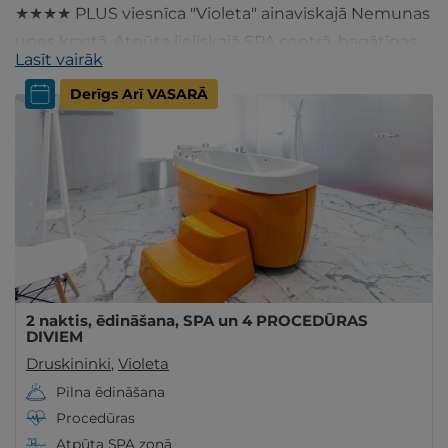
★★★★ PLUS viesnīca "Violeta" ainaviskajā Nemunas
upes krastā. Atpūta lieliskajā SPA centrā, bagātīgas
Lasīt vairāk
maltītes, komfortabls numuriņš - izvēlies šeit!
Derīgs Arī VASARĀ
2 naktis, ēdināšana, SPA un 4 PROCEDŪRAS
DIVIEM
Druskininki
,
Violeta
Pilna ēdināšana
Procedūras
Atpūta SPA zonā