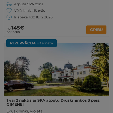
Atpūta SPA zonā
Vēlā izrakstīšanās
Ir spēkā līdz 18.12.2026
145€
no
GRIBU
par nakti
REZERVĀCIJA
internetā
1 vai 2 naktis ar SPA atpūtu Druskininkos 3 pers.
ĢIMENEI
Druskininki
,
Violeta