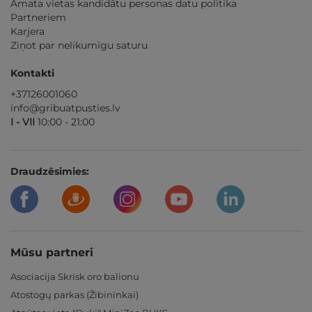
Amata vietas kandidātu personas datu politika
Partneriem
Karjera
Ziņot par nelikumīgu saturu
Kontakti
+37126001060
info@gribuatpusties.lv
I - VII
10:00 - 21:00
Draudzēsimies:
Mūsu partneri
Asociacija Skrisk oro balionu
Atostogų parkas (Žibininkai)