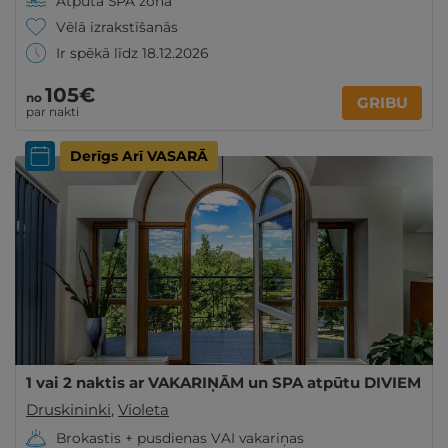
Atpūta SPA zonā
Vēlā izrakstīšanās
Ir spēkā līdz 18.12.2026
105€
no
GRIBU
par nakti
Derīgs Arī VASARĀ
1 vai 2 naktis ar VAKARIŅĀM un SPA atpūtu DIVIEM
Druskininki
,
Violeta
Brokastis + pusdienas VAI vakariņas