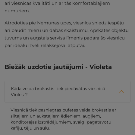
arī viesnīcas kvalitāti un ar tās komfortablajiem
numuriem.
Atrodoties pie Nemunas upes, viesnīca sniedz iespēju
arī baudīt mieru un dabas skaistumu. Apskates objektu
tuvums un augstais servisa līmenis padara šo viesnīcu
par ideālu izvēli relaksējošai atpūtai.
Biežāk uzdotie jautājumi - Violeta
Kāda veida brokastis tiek piedāvātas viesnīcā
Violeta?
Viesnīcā tiek pasniegtas bufetes veida brokastis ar
siltajiem un aukstajiem ēdieniem, augļiem,
konditorejas izstrādājumiem, svaigi pagatavotu
kafiju, tēju un sulu.