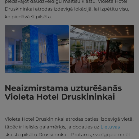
piedāvājot daudzveidīgu maltīšu klāstu. Violeta Hotel
Druskininkai atrodas izdevīgā lokācijā, lai izpētītu visu,
ko piedāvā šī pilsēta.
Neaizmirstama uzturēšanās
Violeta Hotel Druskininkai
Violeta Hotel Druskininkai atrodas patiesi izdevīgā vietā,
tāpēc ir lielisks galamērķis, ja dodaties uz
Lietuvas
skaisto pilsētu Druskininkai. Protams, svarīgi pieminēt