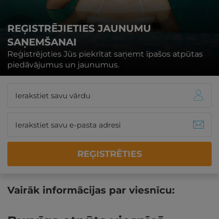
REĢISTRĒJIETIES JAUNUMU
SAŅEMŠANAI
Reģistrējoties Jūs piekrītat saņemt īpašos atpūtas
piedāvājumus un jaunumus.
REĢISTRĒTIES
Vairāk informācijas par viesnīcu: