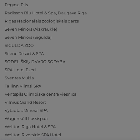
Pegasa Pils
Radisson Blu Hotel & Spa, Daugava Riga
Rīgas Nacionālais zooloģiskais dārzs
Seven Mirrors (Aizkraukle)
Seven Mirrors (Sigulda)
SIGULDA ZOO
Silene Resort & SPA
SODELIŠKIŲ DVARO SODYBA
SPA Hotel Ezeri
Sventes Muiža
Tallinn Viimsi SPA
Ventspils Olimpiskā centra viesnīca
Vilnius Grand Resort
Vytautas Mineral SPA
Wagenküll Lossispaa
Wellton Riga Hotel & SPA
Wellton Riverside SPA Hotel