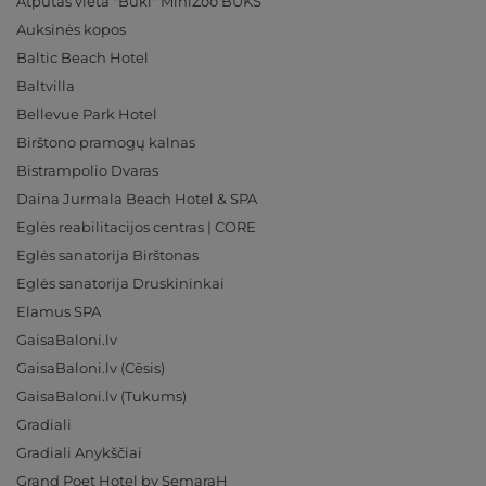
Atpūtas vieta "Buki" MiniZoo BUKS
Auksinės kopos
Baltic Beach Hotel
Baltvilla
Bellevue Park Hotel
Birštono pramogų kalnas
Bistrampolio Dvaras
Daina Jurmala Beach Hotel & SPA
Eglės reabilitacijos centras | CORE
Eglės sanatorija Birštonas
Eglės sanatorija Druskininkai
Elamus SPA
GaisaBaloni.lv
GaisaBaloni.lv (Cēsis)
GaisaBaloni.lv (Tukums)
Gradiali
Gradiali Anykščiai
Grand Poet Hotel by SemaraH