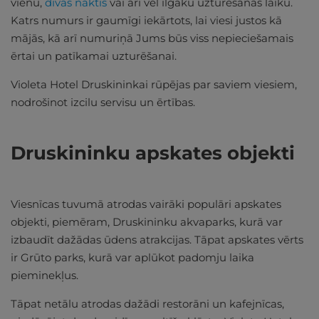
vienu,
divas naktis
vai arī vēl ilgāku uzturēšanās laiku.
Katrs numurs ir gaumīgi iekārtots, lai viesi justos kā
mājās, kā arī numuriņā Jums būs viss nepieciešamais
ērtai un patīkamai uzturēšanai.
Violeta Hotel Druskininkai rūpējas par saviem viesiem,
nodrošinot izcilu servisu un ērtības.
Druskininku apskates objekti
Viesnīcas tuvumā atrodas vairāki populāri apskates
objekti, piemēram, Druskininku akvaparks, kurā var
izbaudīt dažādas ūdens atrakcijas. Tāpat apskates vērts
ir Grūto parks, kurā var aplūkot padomju laika
pieminekļus.
Tāpat netālu atrodas dažādi restorāni un kafejnīcas,