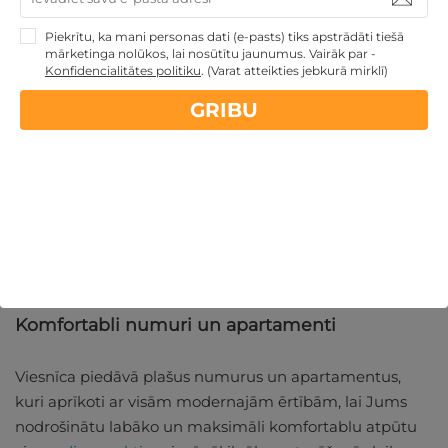
Atpūta upes krastā
Piekrītu, ka mani personas dati (e-pasts) tiks apstrādāti tiešā
mārketinga nolūkos, lai nosūtītu jaunumus. Vairāk par -
Konfidencialitātes politiku
.
(Varat atteikties jebkurā mirklī)
Violeta Hotel Druskininkai atrodas Nemunas upes
GRIBU
krastā, nodrošinot viesiem skaistus skatus un iespēju
doties mierīgā pastaigā gar upes krastu.
Šī viesnīca upes krastā ideāli piemērota relaksējošai
atpūtai dabas klēpī. Lieliskie skati papildinās arī Jūsu
atpūtu, atrodoties un pilnvērtīgi izbaudot
SPA
procedūras diviem
vai vienam, ko piedāvā viesnīcas
welness centrs.
Komfortabli numuri un apartamenti
Viesnīca piedāvā plašus numurus un apartamentus,
kuri aprīkoti ar visām modernajām ērtībām, lai Jums
nodrošinātu labāko un maksimāli komfortablu atpūtu