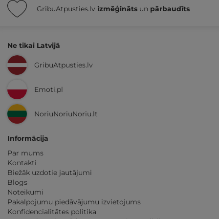
GribuAtpusties.lv
izmēģināts
un
pārbaudīts
Ne tikai Latvijā
GribuAtpusties.lv
Emoti.pl
NoriuNoriuNoriu.lt
Informācija
Par mums
Kontakti
Biežāk uzdotie jautājumi
Blogs
Noteikumi
Pakalpojumu piedāvājumu izvietojums
Konfidencialitātes politika