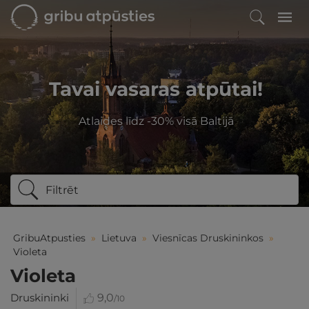
Tavai vasaras atpūtai!
Atlaides līdz -30% visā Baltijā
Filtrēt
GribuAtpusties
»
Lietuva
»
Viesnīcas Druskininkos
»
Violeta
Violeta
Druskininki
9,0
/10