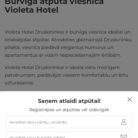
Burvīga atpūta viesnīcā
Violeta Hotel
Violeta Hotel Druskininkai ir burvīga viesnīca ideālai un
relaksējošai atpūtai. Atrodoties gleznainajā Druskininku
pilsētā, viesnīca piedāvā elegantus numurus un
apartamentus ar visām nepieciešamajām ērtībām.
Violeta Hotel Druskininkai ir ideāla vieta mierīgam
patvērumam, piedāvājot viesiem komfortablu un ērtu
uzturēšanos.
Saņem atlaidi atpūtai!
Reģistrējies un atpūties vēl izdevīgāk