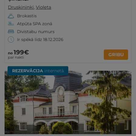
Druskininki
,
Violeta
Brokastis
Atpūta SPA zonā
Divistabu numurs
Ir spēkā līdz 18.12.2026
199€
no
GRIBU
par nakti
REZERVĀCIJA
internetā