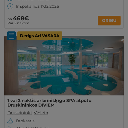
Ir spēkā līdz 17.12.2026
468€
no
GRIBU
Par 2 naktīm
Derīgs Arī VASARĀ
1 vai 2 naktis ar brīnišķīgu SPA atpūtu
Druskininkos DIVIEM
Druskininki
,
Violeta
Brokastis