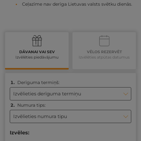
Ceļazīme nav derīga Lietuvas valsts svētku dienās.
DĀVANAI VAI SEV
VĒLOS REZERVĒT
Izvēlēties piedāvājumu
Izvēlēties atpūtas datumus
Derīguma termiņš:
Izvēlieties derīguma termiņu
Numura tips:
Izvēlieties numura tipu
Izvēles: