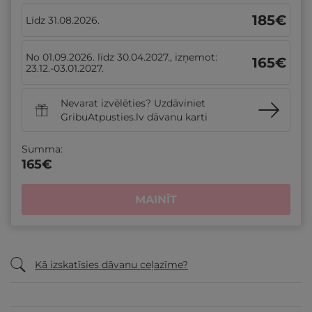
185
€
Līdz 31.08.2026.
No 01.09.2026. līdz 30.04.2027., izņemot:
165
€
23.12.-03.01.2027.
Nevarat izvēlēties? Uzdāviniet
GribuAtpusties.lv dāvanu karti
Summa:
165
€
MAINĪT
Kā izskatīsies dāvanu ceļazīme?