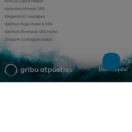
Vilnius Grand Resort
Vytautas Mineral SPA
Wagenküll Lossispaa
Wellton Riga Hotel & SPA
Wellton Riverside SPA Hotel
Zoopark zoologijos sodas
Ieslēdz atpūtu!