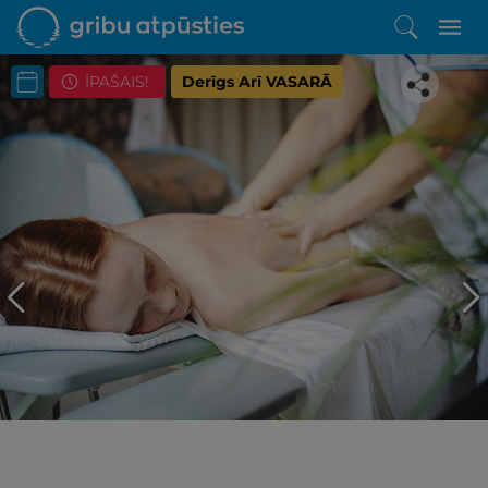
ĪPAŠAIS!
Derīgs Arī VASARĀ
Iepatikās šis piedāvājums?
Līdz brīnišķīgai atpūtai atlikuši tikai daži soļi
PĒRKU