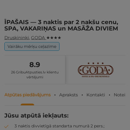
ĪPAŠAIS — 3 naktis par 2 nakšu cenu,
SPA, VAKARIŅAS un MASĀŽA DIVIEM
Druskininki
,
GODA
★ ★ ★ ★
Vairāku mērķu ceļazīme
8.9
26 GribuAtpusties.lv klientu
vērtējumi
Atpūtas piedāvājums
Apraksts
Kontakti
Noteik
Jūsu atpūtā iekļauts:
3 naktis divvietīgā standarta numurā 2 pers.;