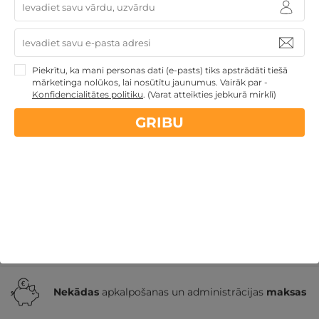
2 naktis ar SPA atpūtu, VAKARIŅĀM un MASĀŽU
DIVIEM
Piekrītu, ka mani personas dati (e-pasts) tiks apstrādāti tiešā
mārketinga nolūkos, lai nosūtītu jaunumus. Vairāk par -
Druskininki
,
GODA
★ ★ ★ ★
Konfidencialitātes politiku
.
(Varat atteikties jebkurā mirklī)
259€
GRIBU
no
GRIBU
Par 2 naktīm
Īpašie piedāvājumi
Derīgs arī VASARĀ
Romantiska
atpūta pārim
Atpūta diviem
Nekādas
apkalpošanas un administrācijas
maksas