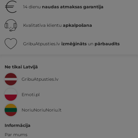
14 dienu
naudas atmaksas garantija
Kvalitatīva klientu
apkalpošana
GribuAtpusties.lv
izmēģināts
un
pārbaudīts
Ne tikai Latvijā
GribuAtpusties.lv
Emoti.pl
NoriuNoriuNoriu.lt
Informācija
Par mums