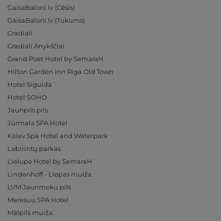
GaisaBaloni.lv (Cēsis)
GaisaBaloni.lv (Tukums)
Gradiali
Gradiali Anykščiai
Grand Poet Hotel by SemaraH
Hilton Garden Inn Riga Old Town
Hotel Sigulda
Hotel SOHO
Jaunpils pils
Jūrmala SPA Hotel
Kalev Spa Hotel and Waterpark
Labirintų parkas
Lielupe Hotel by SemaraH
Lindenhoff - Liepas muiža
LVM Jaunmoku pils
Meresuu SPA Hotel
Mālpils muiža