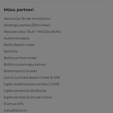
Mūsu partneri
Asociacija Skrisk oro balionu
Atostogų parkas (Žibininkai)
Atpūtas vieta "Buki" MiniZoo BUKS
Auksinės kopos
Baltic Beach Hotel
Baltvilla
Bellevue Park Hotel
Birštono pramogų kalnas
Bistrampolio Dvaras
Daina Jurmala Beach Hotel & SPA
Eglės reabilitacijos centras | CORE
Eglės sanatorija Birštonas
Eglės sanatorija Druskininkai
Elamus SPA
GaisaBaloni.lv