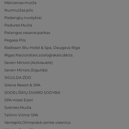
Mārcienas muiža
Nurmuižas pils
Padangių nuotykiai
Padures Muiža
Palangos vasaros parkas
Pegasa Pils
Radisson Blu Hotel & Spa, Daugava Riga
Rīgas Nacionālais zooloģiskais dārzs
Seven Mirrors (Aizkraukle)
Seven Mirrors (Sigulda)
SIGULDA ZOO
Silene Resort & SPA
SODELIŠKIŲ DVARO SODYBA
SPA Hotel Ezeri
Sventes Muiža
Tallinn Viimsi SPA
Ventspils Olimpiskā centra viesnīca