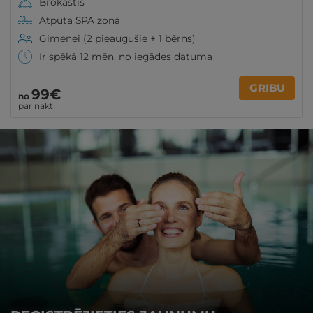
Brokastis
Atpūta SPA zonā
Ģimenei (2 pieaugušie + 1 bērns)
Ir spēkā 12 mēn. no iegādes datuma
GRIBU
99€
no
par nakti