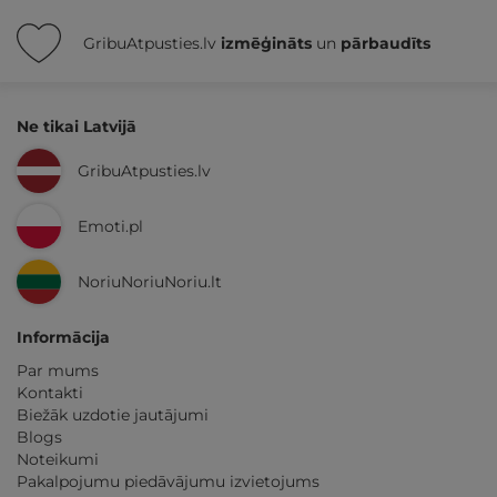
GribuAtpusties.lv
izmēģināts
un
pārbaudīts
Ne tikai Latvijā
GribuAtpusties.lv
Emoti.pl
NoriuNoriuNoriu.lt
Informācija
Par mums
Kontakti
Biežāk uzdotie jautājumi
Blogs
Noteikumi
Pakalpojumu piedāvājumu izvietojums