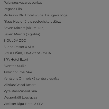
Palangos vasaros parkas
Pegasa Pils
Radisson Blu Hotel & Spa, Daugava Riga
Rīgas Nacionālais zooloģiskais dārzs
Seven Mirrors (Aizkraukle)
Seven Mirrors (Sigulda)
SIGULDA ZOO
Silene Resort & SPA
SODELIŠKIŲ DVARO SODYBA
SPA Hotel Ezeri
Sventes Muiža
Tallinn Viimsi SPA
Ventspils Olimpiskā centra viesnīca
Vilnius Grand Resort
Vytautas Mineral SPA
Wagenküll Lossispaa
Wellton Riga Hotel & SPA