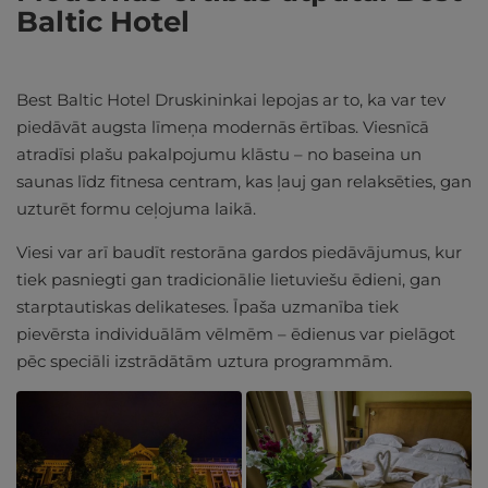
Baltic Hotel
Best Baltic Hotel Druskininkai lepojas ar to, ka var tev
piedāvāt augsta līmeņa modernās ērtības. Viesnīcā
atradīsi plašu pakalpojumu klāstu – no baseina un
saunas līdz fitnesa centram, kas ļauj gan relaksēties, gan
uzturēt formu ceļojuma laikā.
Viesi var arī baudīt restorāna gardos piedāvājumus, kur
tiek pasniegti gan tradicionālie lietuviešu ēdieni, gan
starptautiskas delikateses. Īpaša uzmanība tiek
pievērsta individuālām vēlmēm – ēdienus var pielāgot
pēc speciāli izstrādātām uztura programmām.