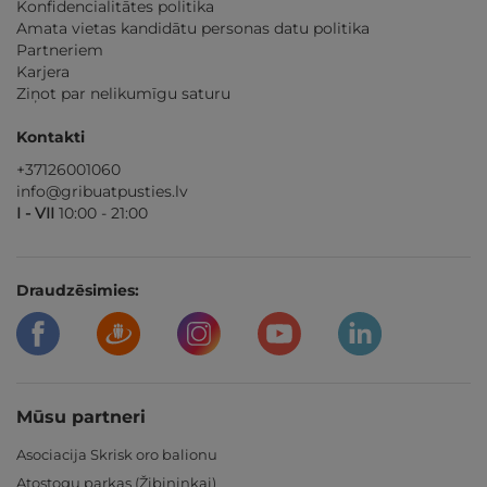
Konfidencialitātes politika
Amata vietas kandidātu personas datu politika
Partneriem
Karjera
Ziņot par nelikumīgu saturu
Kontakti
+37126001060
info@gribuatpusties.lv
I - VII
10:00 - 21:00
Draudzēsimies:
Mūsu partneri
Asociacija Skrisk oro balionu
Atostogų parkas (Žibininkai)