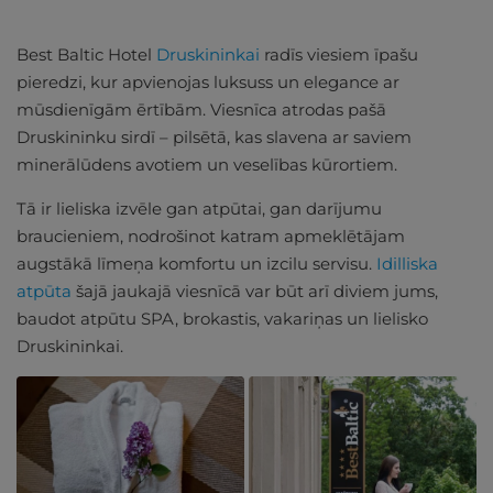
Best Baltic Hotel
Druskininkai
radīs viesiem īpašu
pieredzi, kur apvienojas luksuss un elegance ar
mūsdienīgām ērtībām. Viesnīca atrodas pašā
Druskininku sirdī – pilsētā, kas slavena ar saviem
minerālūdens avotiem un veselības kūrortiem.
Tā ir lieliska izvēle gan atpūtai, gan darījumu
braucieniem, nodrošinot katram apmeklētājam
augstākā līmeņa komfortu un izcilu servisu.
Idilliska
atpūta
šajā jaukajā viesnīcā var būt arī diviem jums,
baudot atpūtu SPA, brokastis, vakariņas un lielisko
Druskininkai.