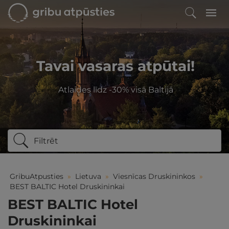
Tavai vasaras atpūtai!
Atlaides līdz -30% visā Baltijā
Filtrēt
GribuAtpusties
»
Lietuva
»
Viesnīcas Druskininkos
»
BEST BALTIC Hotel Druskininkai
BEST BALTIC Hotel
Druskininkai