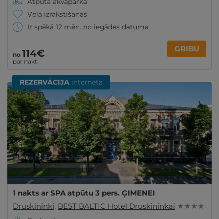
Atpūta akvaparkā
Vēlā izrakstīšanās
Ir spēkā 12 mēn. no iegādes datuma
GRIBU
114€
no
par nakti
REZERVĀCIJA
internetā
1 nakts ar SPA atpūtu 3 pers. ĢIMENEI
Druskininki
,
BEST BALTIC Hotel Druskininkai
★ ★ ★ ★