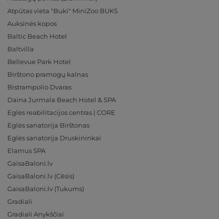
Atpūtas vieta "Buki" MiniZoo BUKS
Auksinės kopos
Baltic Beach Hotel
Baltvilla
Bellevue Park Hotel
Birštono pramogų kalnas
Bistrampolio Dvaras
Daina Jurmala Beach Hotel & SPA
Eglės reabilitacijos centras | CORE
Eglės sanatorija Birštonas
Eglės sanatorija Druskininkai
Elamus SPA
GaisaBaloni.lv
GaisaBaloni.lv (Cēsis)
GaisaBaloni.lv (Tukums)
Gradiali
Gradiali Anykščiai