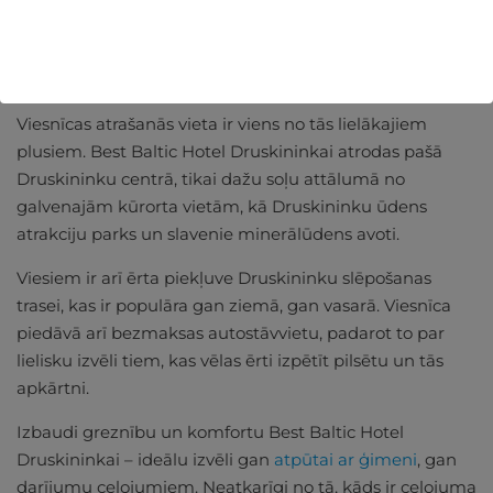
Lieliska atrašanās vieta
Druskininkai
Viesnīcas atrašanās vieta ir viens no tās lielākajiem
plusiem. Best Baltic Hotel Druskininkai atrodas pašā
Druskininku centrā, tikai dažu soļu attālumā no
galvenajām kūrorta vietām, kā Druskininku ūdens
atrakciju parks un slavenie minerālūdens avoti.
Viesiem ir arī ērta piekļuve Druskininku slēpošanas
trasei, kas ir populāra gan ziemā, gan vasarā. Viesnīca
piedāvā arī bezmaksas autostāvvietu, padarot to par
lielisku izvēli tiem, kas vēlas ērti izpētīt pilsētu un tās
apkārtni.
Izbaudi greznību un komfortu Best Baltic Hotel
Druskininkai – ideālu izvēli gan
atpūtai ar ģimeni
, gan
darījumu ceļojumiem. Neatkarīgi no tā, kāds ir ceļojuma