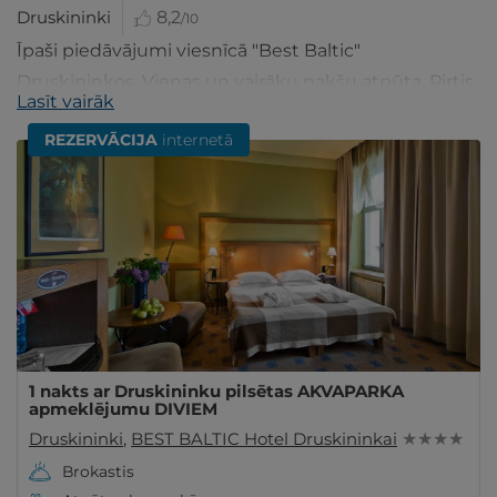
Druskininki
8,2
/10
Īpaši piedāvājumi viesnīcā "Best Baltic"
Druskininkos. Vienas un vairāku nakšu atpūta. Pirtis
Lasīt vairāk
un džakuzi, SPA. Iegādājieties ceļazīmi šeit!
REZERVĀCIJA
internetā
1 nakts ar Druskininku pilsētas AKVAPARKA
apmeklējumu DIVIEM
Druskininki
,
BEST BALTIC Hotel Druskininkai
★ ★ ★ ★
Brokastis