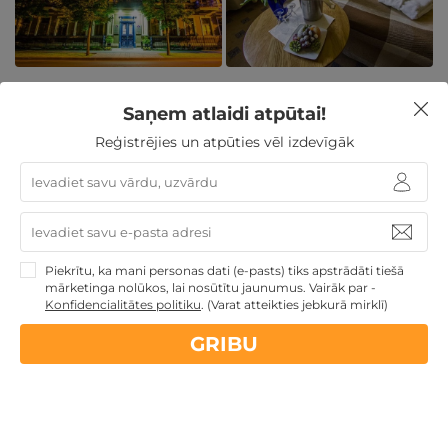
Ideāli piemērots darījumu un
Saņem atlaidi atpūtai!
atpūtas ceļotājiem
Reģistrējies un atpūties vēl izdevīgāk
Best Baltic Hotel Druskininkai ir lieliski piemērots gan
biznesa, gan atpūtas ceļotājiem. Viesnīcā ir plašas
konferenču telpas ar modernu aprīkojumu, kas
Piekrītu, ka mani personas dati (e-pasts) tiks apstrādāti tiešā
nodrošina ideālu vidi semināru, konferenču un citu
mārketinga nolūkos, lai nosūtītu jaunumus. Vairāk par -
Konfidencialitātes politiku
.
(Varat atteikties jebkurā mirklī)
pasākumu rīkošanai. Pēc garas darba dienas viesi var
atpūsties SPA centrā vai izbaudīt vakaru restorānā, kur
GRIBU
pasniedz izsmalcinātus ēdienus mierīgā, relaksējošā
atmosfērā.