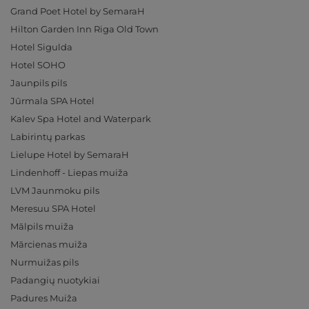
Grand Poet Hotel by SemaraH
Hilton Garden Inn Riga Old Town
Hotel Sigulda
Hotel SOHO
Jaunpils pils
Jūrmala SPA Hotel
Kalev Spa Hotel and Waterpark
Labirintų parkas
Lielupe Hotel by SemaraH
Lindenhoff - Liepas muiža
LVM Jaunmoku pils
Meresuu SPA Hotel
Mālpils muiža
Mārcienas muiža
Nurmuižas pils
Padangių nuotykiai
Padures Muiža