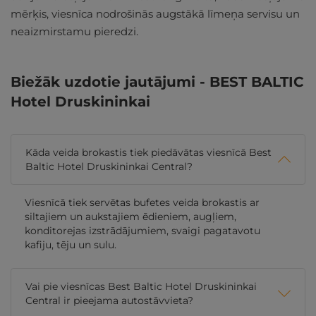
mērķis, viesnīca nodrošinās augstākā līmeņa servisu un
neaizmirstamu pieredzi.
Biežāk uzdotie jautājumi - BEST BALTIC
Hotel Druskininkai
Kāda veida brokastis tiek piedāvātas viesnīcā Best
Baltic Hotel Druskininkai Central?
Viesnīcā tiek servētas bufetes veida brokastis ar
siltajiem un aukstajiem ēdieniem, augļiem,
konditorejas izstrādājumiem, svaigi pagatavotu
kafiju, tēju un sulu.
Vai pie viesnīcas Best Baltic Hotel Druskininkai
Central ir pieejama autostāvvieta?