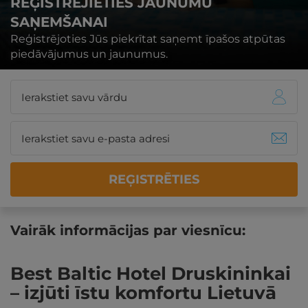
REĢISTRĒJIETIES JAUNUMU
SAŅEMŠANAI
Reģistrējoties Jūs piekrītat saņemt īpašos atpūtas
piedāvājumus un jaunumus.
REĢISTRĒTIES
Vairāk informācijas par viesnīcu:
Best Baltic Hotel Druskininkai
– izjūti īstu komfortu Lietuvā