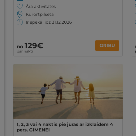
Āra aktivitātes
Kūrortpilsētā
Ir spēkā līdz 31.12.2026
129€
GRIBU
no
par nakti
1, 2, 3 vai 4 naktis pie jūras ar izklaidēm 4
pers. ĢIMENEI