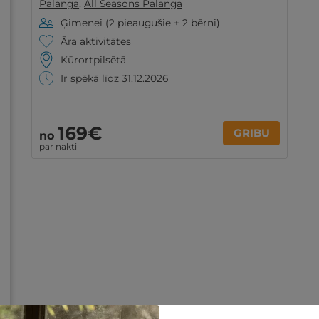
Palanga
,
All Seasons Palanga
Ģimenei (2 pieaugušie + 2 bērni)
Āra aktivitātes
Kūrortpilsētā
Ir spēkā līdz 31.12.2026
169€
GRIBU
no
par nakti