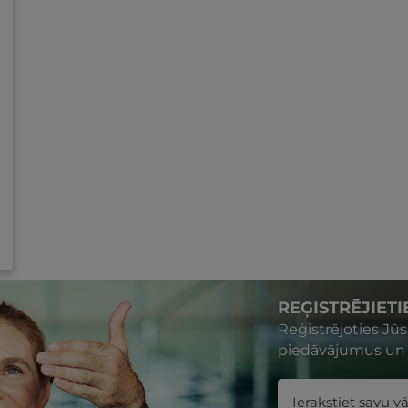
REĢISTRĒJIET
Reģistrējoties Jū
piedāvājumus un