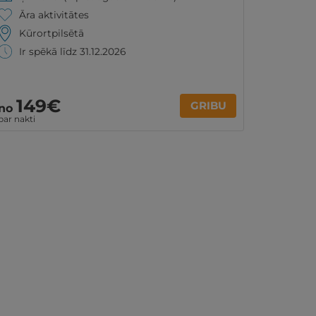
Āra aktivitātes
Kūrortpilsētā
Ir spēkā līdz 31.12.2026
149€
GRIBU
no
par nakti