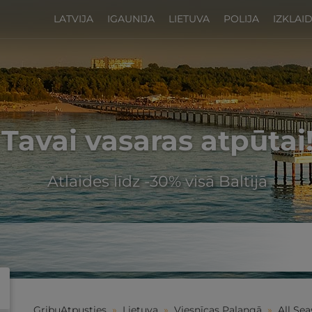
LATVIJA
IGAUNIJA
LIETUVA
POLIJA
IZKLAI
Tavai vasaras atpūtai
Atlaides līdz -30% visā Baltijā
GribuAtpusties
»
Lietuva
»
Viesnīcas Palangā
»
All Se