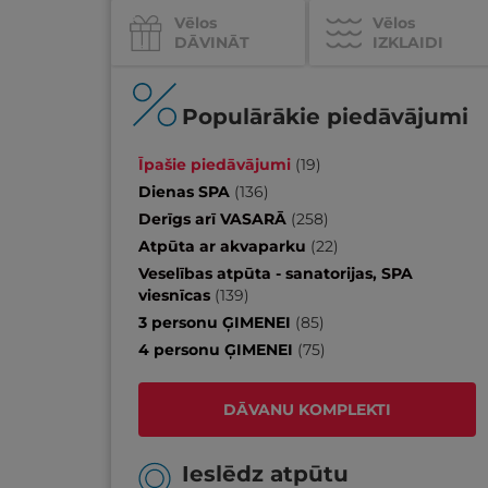
Vēlos
Vēlos
DĀVINĀT
IZKLAIDI
Populārākie piedāvājumi
Īpašie piedāvājumi
(
19
)
Dienas SPA
(
136
)
Derīgs arī VASARĀ
(
258
)
Atpūta ar akvaparku
(
22
)
Veselības atpūta - sanatorijas, SPA
viesnīcas
(
139
)
3 personu ĢIMENEI
(
85
)
4 personu ĢIMENEI
(
75
)
DĀVANU KOMPLEKTI
Ieslēdz atpūtu