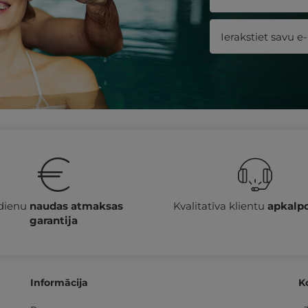
 dienu
naudas atmaksas
Kvalitatīva klientu
apkalp
garantija
Informācija
K