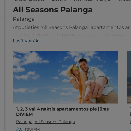
All Seasons Palanga
Palanga
Atpūtieties "All Seasons Palanga" apartamentos ar ā
atpūtu DIVIEM vai ĢIMENEI renovētos dzīvokļos.
Lasīt vairāk
1, 2, 3 vai 4 naktis apartamentos pie jūras
DIVIEM
Palanga
,
All Seasons Palanga
DIVIEM