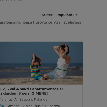
Atlasīt:
Populārākie
ra baseinu, pašā kūrorta centrā! Izvēlieties
1, 2, 3 vai 4 naktis apartamentos ar
izklaidēm 3 pers. ĢIMENEI
Palanga
,
All Seasons Palanga
Ģimenei (2 pieaugušie + 1 bērns)