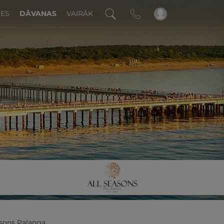
DES
DĀVANAS
VAIRĀK
!
asons Palanga