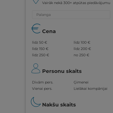
Vairāk nekā 300+ atpūtas piedāvājumu
Cena
līdz 50 €
līdz 100 €
līdz 150 €
līdz 200 €
līdz 250 €
no 250 €
Personu skaits
Divām pers.
Ģimenei
Vienai pers.
Lielākai kompānijai
Nakšu skaits