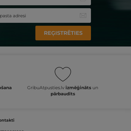
REĢISTRĒTIES
ošana
GribuAtpusties.lv
izmēģināts
un
pārbaudīts
ontakti