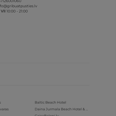
37126001060
nfo@gribuatpusties.lv
- VII
10:00 - 21:00
s
Baltic Beach Hotel
varas
Daina Jurmala Beach Hotel & SPA
GaisaBaloni.lv