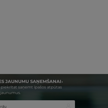
IES JAUNUMU SAŅEMŠANAI
s piekrītat saņemt īpašos atpūtas
 jaunumus.