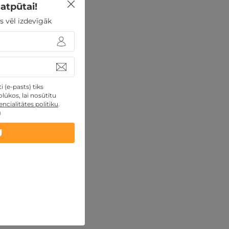
atpūtai!
s vēl izdevīgāk
 (e-pasts) tiks
lūkos, lai nosūtītu
ncialitātes politiku
.
)
U