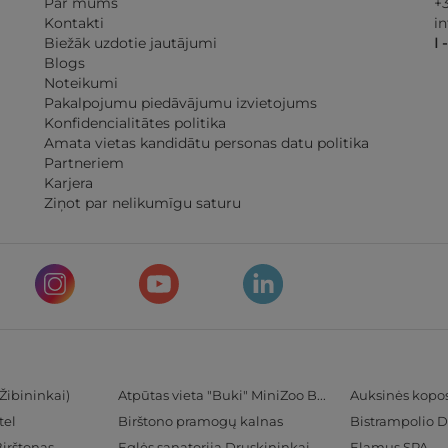
Par mums
+
Kontakti
i
Biežāk uzdotie jautājumi
I 
Blogs
Noteikumi
Pakalpojumu piedāvājumu izvietojums
Konfidencialitātes politika
Amata vietas kandidātu personas datu politika
Partneriem
Karjera
Ziņot par nelikumīgu saturu
Žibininkai)
Atpūtas vieta "Buki" MiniZoo BUKS
Auksinės kopo
tel
Birštono pramogų kalnas
Bistrampolio D
Birštonas
Eglės sanatorija Druskininkai
Elamus SPA