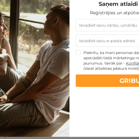
Saņem atlaidi 
Reģistrējies un atpūtie
Piekrītu, ka mani personas dati
apstrādāti tiešā mārketinga no
jaunumus. Vairāk par -
Konfide
(Varat atteikties jebkurā mirklī
GRIB