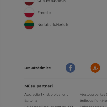
GribuAtpusties.lv
Emoti.pl
NoriuNoriuNoriu.lt
Draudzēsimies:
Mūsu partneri
Asociacija Skrisk oro balionu
Atostogų parkas (
Baltvilla
Bellevue Park Ho
Eglės reabilitacijos centras | CORE
Eglės sanatorija 