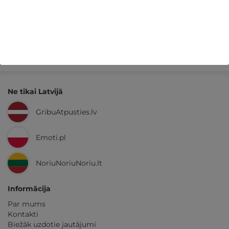
Kvalitatīva klientu
apkalpošana
GribuAtpusties.lv
izmēģināts
un
pārbaudīts
Ne tikai Latvijā
GribuAtpusties.lv
Emoti.pl
NoriuNoriuNoriu.lt
Informācija
Par mums
Kontakti
Biežāk uzdotie jautājumi