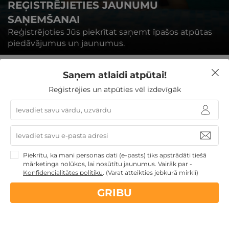
REĢISTRĒJIETIES JAUNUMU
SAŅEMŠANAI
Reģistrējoties Jūs piekrītat saņemt īpašos atpūtas
piedāvājumus un jaunumus.
Saņem atlaidi atpūtai!
Reģistrējies un atpūties vēl izdevīgāk
REĢISTRĒTIES
Piekrītu, ka mani personas dati (e-pasts) tiks apstrādāti tiešā
mārketinga nolūkos, lai nosūtītu jaunumus. Vairāk par -
Konfidencialitātes politiku
.
(Varat atteikties jebkurā mirklī)
Nekādas
apkalpošanas un administrācijas
maksas
GRIBU
14 dienu
naudas atmaksas garantija