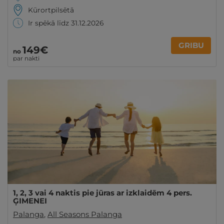
Kūrortpilsētā
Ir spēkā līdz 31.12.2026
GRIBU
149€
no
par nakti
1, 2, 3 vai 4 naktis pie jūras ar izklaidēm 4 pers.
ĢIMENEI
Palanga
,
All Seasons Palanga