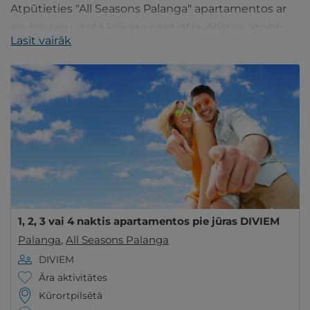
Atpūtieties "All Seasons Palanga" apartamentos ar
āra baseinu, pašā kūrorta centrā! Izvēlieties atpūtu
Lasīt vairāk
DIVIEM vai ĢIMENEI renovētos dzīvokļos.
1, 2, 3 vai 4 naktis apartamentos pie jūras DIVIEM
Palanga
,
All Seasons Palanga
DIVIEM
Āra aktivitātes
Kūrortpilsētā