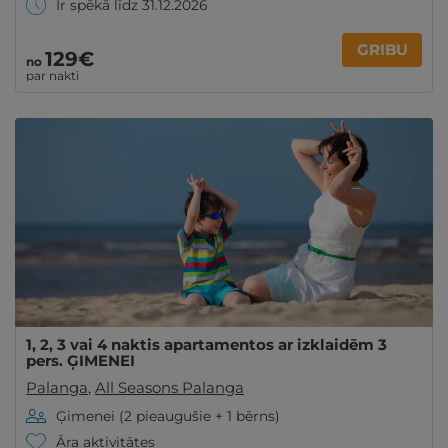
Ir spēkā līdz 31.12.2026
GRIBU
129€
no
par nakti
1, 2, 3 vai 4 naktis apartamentos ar izklaidēm 3
pers. ĢIMENEI
Palanga
,
All Seasons Palanga
Ģimenei (2 pieaugušie + 1 bērns)
Āra aktivitātes