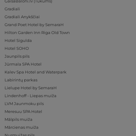
GaisaBaloni.lv (Tukums)
Gradiali
Gradiali Anykščiai
Grand Poet Hotel by SemaraH
Hilton Garden Inn Riga Old Town
Hotel Sigulda
Hotel SOHO
Jaunpils pils
Jūrmala SPA Hotel
Kalev Spa Hotel and Waterpark
Labirintų parkas
Lielupe Hotel by SemaraH
Lindenhoff - Liepas muiža
LVM Jaunmoku pils
Meresuu SPA Hotel
Mālpils muiža
Mārcienas muiža
Nurmuižas pils