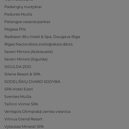
Padangių nuotykiai
Padures Muiža
Palangos vasaros parkas
Pegasa Pils
Radisson Blu Hotel & Spa, Daugava Riga
Rīgas Nacionālais zooloģiskais dārzs
Seven Mirrors (Aizkraukle)
Seven Mirrors (Sigulda)
SIGULDA ZOO
Silene Resort & SPA
SODELIŠKIŲ DVARO SODYBA
SPA Hotel Ezeri
Sventes Muiža
Tallinn Viimsi SPA
Ventspils Olimpiskā centra viesnīca
Vilnius Grand Resort
Vytautas Mineral SPA