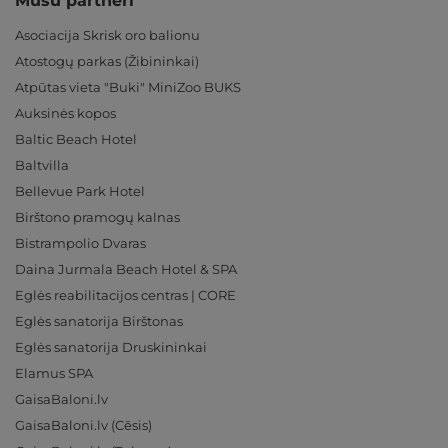
Mūsu partneri
Asociacija Skrisk oro balionu
Atostogų parkas (Žibininkai)
Atpūtas vieta "Buki" MiniZoo BUKS
Auksinės kopos
Baltic Beach Hotel
Baltvilla
Bellevue Park Hotel
Birštono pramogų kalnas
Bistrampolio Dvaras
Daina Jurmala Beach Hotel & SPA
Eglės reabilitacijos centras | CORE
Eglės sanatorija Birštonas
Eglės sanatorija Druskininkai
Elamus SPA
GaisaBaloni.lv
GaisaBaloni.lv (Cēsis)