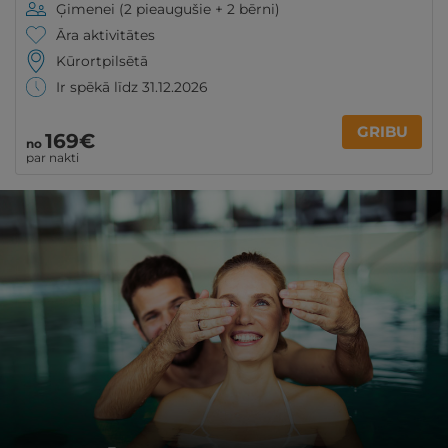
Ģimenei (2 pieaugušie + 2 bērni)
Āra aktivitātes
Kūrortpilsētā
Ir spēkā līdz 31.12.2026
GRIBU
169€
no
par nakti