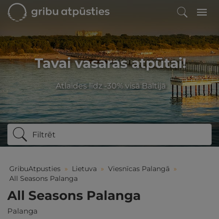
Tavai vasaras atpūtai!
Atlaides līdz -30% visā Baltijā
Filtrēt
GribuAtpusties
»
Lietuva
»
Viesnīcas Palangā
»
All Seasons Palanga
All Seasons Palanga
Palanga