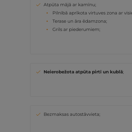
Atpūta mājā ar kamīnu;
Pilnībā aprīkota virtuves zona ar 
Terase un āra ēdamzona;
Grils ar piederumiem;
Neierobežota atpūta pirtī un kublā
;
Bezmaksas autostāvvieta;