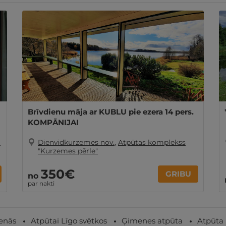
Brīvdienu māja ar KUBLU pie ezera 14 pers.
KOMPĀNIJAI
O
Dienvidkurzemes nov.
,
Atpūtas komplekss
"Kurzemes pērle"
350€
GRIBU
no
par nakti
ienās
Atpūtai Līgo svētkos
Ģimenes atpūta
Atpūta 