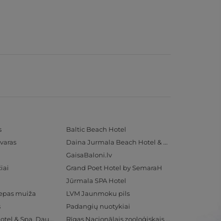
s
Baltic Beach Hotel
varas
Daina Jurmala Beach Hotel & SPA
GaisaBaloni.lv
iai
Grand Poet Hotel by SemaraH
Jūrmala SPA Hotel
iepas muiža
LVM Jaunmoku pils
s
Padangių nuotykiai
Radisson Blu Hotel & Spa, Daugava Riga
Rīgas Nacionālais zooloģiskais dārzs