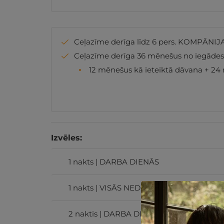
Ceļazīme derīga līdz 6 pers. KOMPĀNIJA
Ceļazīme derīga 36 mēnešus no iegāde
12 mēnešus kā ieteiktā dāvana + 24 
Izvēles:
1 nakts | DARBA DIENĀS
1 nakts | VISĀS NEDĒĻAS DIENĀS
2 naktis | DARBA DIENĀS