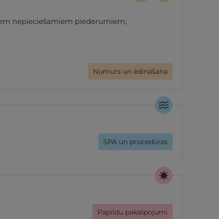
visiem nepieciešamiem piederumiem;
Numurs un ēdināšana
SPA un procedūras
Papildu pakalpojumi