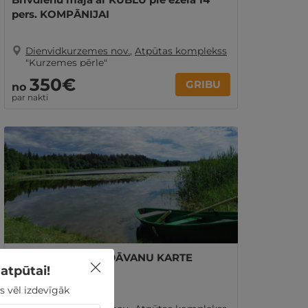
pers. KOMPĀNIJAI
Dienvidkurzemes nov.
,
Atpūtas komplekss
"Kurzemes pērle"
350€
GRIBU
no
par nakti
"Kurzemes Pērle" DĀVANU KARTE
atpūtai!
s vēl izdevīgāk