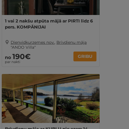
1 vai 2 nakšu atpūta mājā ar PIRTI līdz 6
pers. KOMPĀNIJAI
Dienvidkurzemes nov.
,
Brīvdienu māja
"ANDO Villa"
190€
GRIBU
no
par nakti
Brīvdienu māja ar KUBLU pie ezera 14