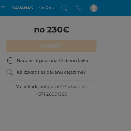
DES
DĀVANAS
VAIRĀK
no 230
€
MAINĪT
Naudas atgriešana 14 dienu laikā
Kā izskatīsies dāvanu ceļazīme?
Vai ir kādi jautājumi? Piezvaniet:
+371 26001060