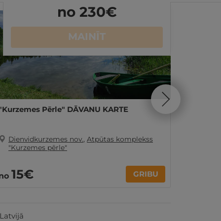
no 230
€
MAINĪT
"Kurzemes Pērle" DĀVANU KARTE
1 nakts
3 pers.
Dienvidkurzemes nov.
,
Atpūtas komplekss
Dienv
"Kurzemes pērle"
"Kurz
5
15€
no
GRIBU
no
par nakti
Latvijā