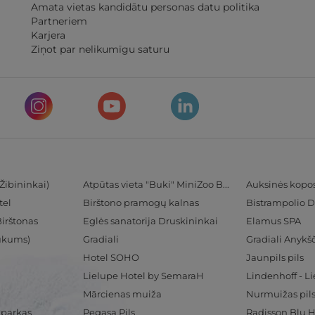
Amata vietas kandidātu personas datu politika
Partneriem
Karjera
Ziņot par nelikumīgu saturu
Žibininkai)
Atpūtas vieta "Buki" MiniZoo BUKS
Auksinės kopo
tel
Birštono pramogų kalnas
Bistrampolio D
Birštonas
Eglės sanatorija Druskininkai
Elamus SPA
Tukums)
Gradiali
Gradiali Anykšč
Hotel SOHO
Jaunpils pils
Lielupe Hotel by SemaraH
Lindenhoff - L
Mārcienas muiža
Nurmuižas pil
 parkas
Pegasa Pils