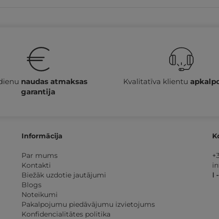
 dienu
naudas atmaksas
Kvalitatīva klientu
apkalp
garantija
Informācija
K
Par mums
+
Kontakti
i
Biežāk uzdotie jautājumi
I 
Blogs
Noteikumi
Pakalpojumu piedāvājumu izvietojums
Konfidencialitātes politika