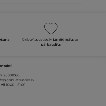
ošana
GribuAtpusties.lv
izmēģināts
un
pārbaudīts
ontakti
37126001060
nfo@gribuatpusties.lv
- VII
10:00 - 21:00