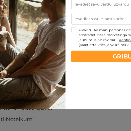
480
€
tpusties.lv dāvanu karti
Piekrītu, ka mani personas dati
apstrādāti tiešā mārketinga no
MAINĪT
jaunumus. Vairāk par -
Konfide
(Varat atteikties jebkurā mirklī
GRIB
artes piedāvājumi:
kartes TOP piedāvājumus
ti
Noteikumi