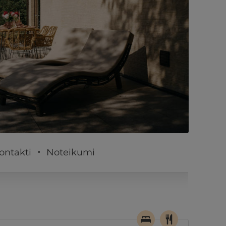
PĒRKU
ontakti
Noteikumi