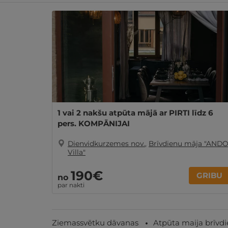
1 vai 2 nakšu atpūta mājā ar PIRTI līdz 6
pers. KOMPĀNIJAI
Dienvidkurzemes nov.
,
Brīvdienu māja "AND
Villa"
190€
GRIBU
no
par nakti
Ziemassvētku dāvanas
Atpūta maija brīvd