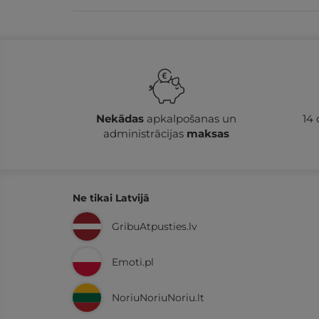
Nekādas
apkalpošanas un
14
administrācijas
maksas
Ne tikai Latvijā
GribuAtpusties.lv
Emoti.pl
NoriuNoriuNoriu.lt