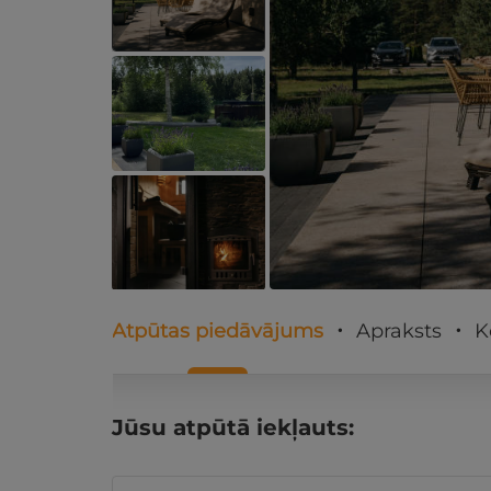
Atpūtas piedāvājums
Apraksts
K
Jūsu atpūtā iekļauts: