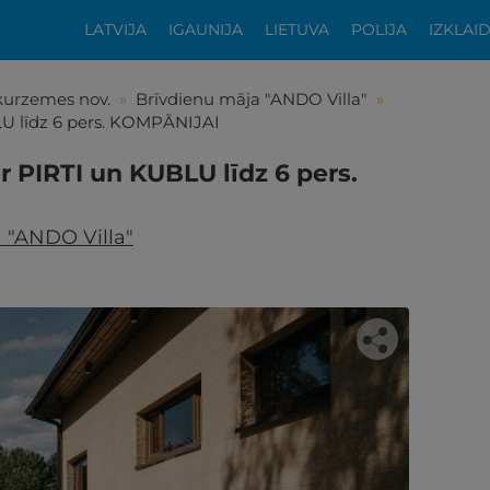
LATVIJA
IGAUNIJA
LIETUVA
POLIJA
IZKLAI
kurzemes nov.
»
Brīvdienu māja "ANDO Villa"
»
BLU līdz 6 pers. KOMPĀNIJAI
ar PIRTI un KUBLU līdz 6 pers.
 "ANDO Villa"
tikās šis piedāvājums?
ķīgai atpūtai atlikuši tikai daži soļi