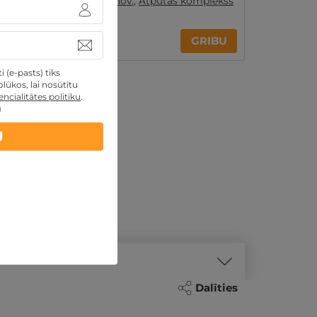
Dienvidkurzemes nov.
,
Atpūtas komplekss
"Kurzemes pērle"
15€
GRIBU
no
 (e-pasts) tiks
lūkos, lai nosūtītu
ncialitātes politiku
.
)
U
Dalīties