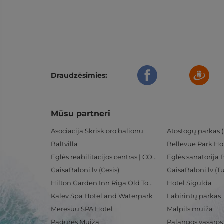
Draudzēsimies:
Mūsu partneri
Asociacija Skrisk oro balionu
Atostogų parkas (
Baltvilla
Bellevue Park Ho
Eglės reabilitacijos centras | CORE
Eglės sanatorija 
GaisaBaloni.lv (Cēsis)
GaisaBaloni.lv (
Hilton Garden Inn Riga Old Town
Hotel Sigulda
Kalev Spa Hotel and Waterpark
Labirintų parkas
Meresuu SPA Hotel
Mālpils muiža
Padures Muiža
Palangos vasaros