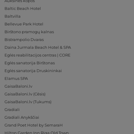
Auksinės kopos
Baltic Beach Hotel
Baltvilla
Bellevue Park Hotel
Birštono pramogų kalnas
Bistrampolio Dvaras
Daina Jurmala Beach Hotel & SPA
Eglės reabilitacijos centras | CORE
Eglės sanatorija Birštonas
Eglės sanatorija Druskininkai
Elamus SPA
GaisaBaloni.lv
GaisaBaloni.lv (Cēsis)
GaisaBaloni.lv (Tukums)
Gradiali
Gradiali Anykščiai
Grand Poet Hotel by SemaraH
Hilton Garden Inn Riga Old Town