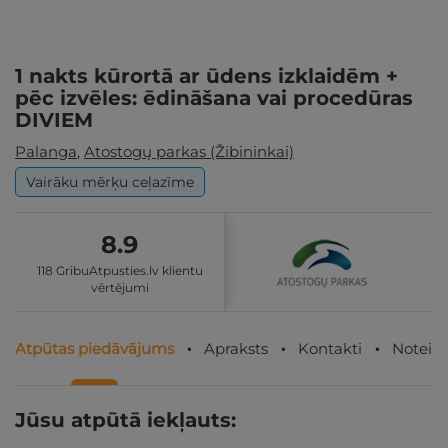
1 nakts kūrortā ar ūdens izklaidēm +
pēc izvēles: ēdināšana vai procedūras
DIVIEM
Palanga
,
Atostogų parkas (Žibininkai)
Vairāku mērķu ceļazīme
8.9
118 GribuAtpusties.lv klientu
vērtējumi
Atpūtas piedāvājums
Apraksts
Kontakti
Noteik
Jūsu atpūtā iekļauts: