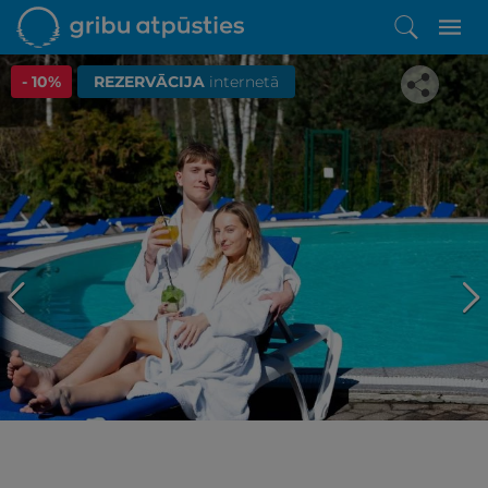
- 10%
REZERVĀCIJA
internetā
Iepatikās šis piedāvājums?
Līdz brīnišķīgai atpūtai atlikuši tikai daži soļi
PĒRKU