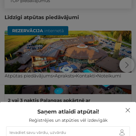
TOP piedāvājumus
Līdzīgi atpūtas piedāvājumi
REZERVĀCIJA
internetā
Atpūtas piedāvājums
Apraksts
Kontakti
Noteikumi
2 vai 3 naktis Palangas apkārtnē ar
NEIEROBEŽOTĀM ūdens izklaidēm DIVIEM
Saņem atlaidi atpūtai!
Palanga
,
Atostogų parkas (Žibininkai)
Reģistrējies un atpūties vēl izdevīgāk
212€
no
GRIBU
Par 2 naktīm