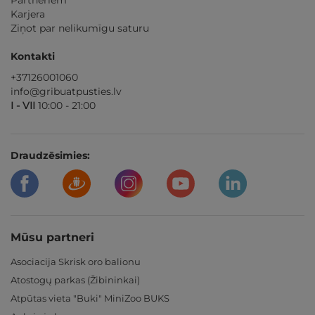
Partneriem
Karjera
Ziņot par nelikumīgu saturu
Kontakti
+37126001060
info@gribuatpusties.lv
I - VII
10:00 - 21:00
Draudzēsimies:
Mūsu partneri
Asociacija Skrisk oro balionu
Atostogų parkas (Žibininkai)
Atpūtas vieta "Buki" MiniZoo BUKS