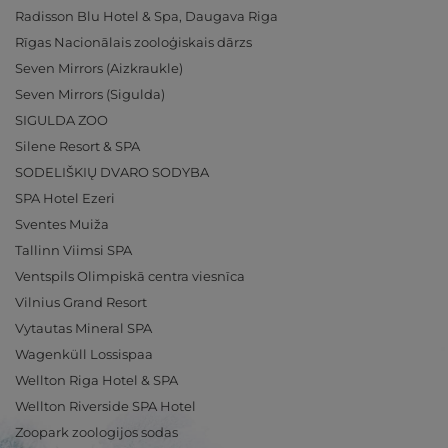
Radisson Blu Hotel & Spa, Daugava Riga
Rīgas Nacionālais zooloģiskais dārzs
Seven Mirrors (Aizkraukle)
Seven Mirrors (Sigulda)
SIGULDA ZOO
Silene Resort & SPA
SODELIŠKIŲ DVARO SODYBA
SPA Hotel Ezeri
Sventes Muiža
Tallinn Viimsi SPA
Ventspils Olimpiskā centra viesnīca
Vilnius Grand Resort
Vytautas Mineral SPA
Wagenküll Lossispaa
Wellton Riga Hotel & SPA
Wellton Riverside SPA Hotel
Zoopark zoologijos sodas