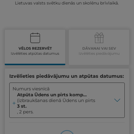
Lietuvas valsts svētku dienās un skolēnu brīvlaikā.
VĒLOS REZERVĒT
DĀVANAI VAI SEV
Izvēlēties atpūtas datumus
Izvēlēties piedāvājumu
Izvēlieties piedāvājumu un atpūtas datumus:
Numurs viesnīcā
Atpūta Ūdens un pirts kompleksā
(izbraukšanas dienā Ūdens un pirts kompleksa un sp
3 st.
, 2 pers.