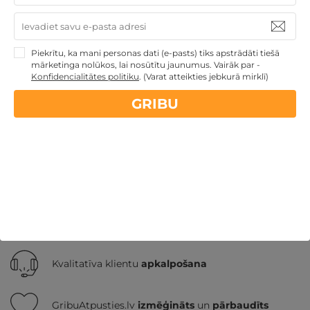
Piekrītu, ka mani personas dati (e-pasts) tiks apstrādāti tiešā
Ziemassvētku dāvanas
Atpūta ar akvaparku
mārketinga nolūkos, lai nosūtītu jaunumus. Vairāk par -
Veselības atpūta - sanatorijas, SPA viesnīcas
Dāvanas ar
Konfidencialitātes politiku
.
(Varat atteikties jebkurā mirklī)
nakšņošanu
TOP pirktākās dāvanas
Atpūta
decembra svētku brīvdienās
Atpūta diviem
TOP
GRIBU
atpūta Baltijā
Nekādas
apkalpošanas un administrācijas
maksas
14 dienu
naudas atmaksas garantija
Kvalitatīva klientu
apkalpošana
GribuAtpusties.lv
izmēģināts
un
pārbaudīts