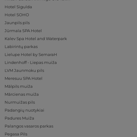
Hotel Sigulda
Hotel SOHO
Jaunpils pils
Jūrmala SPA Hotel
Kalev Spa Hotel and Waterpark
Labirintų parkas
Lielupe Hotel by SemaraH
Lindenhoff - Liepas muiža
LVM Jaunmoku pils
Meresuu SPA Hotel
Mālpils muiža
Mārcienas muiža
Nurmuižas pils
Padangių nuotykiai
Padures Muiža
Palangos vasaros parkas
Pegasa Pils