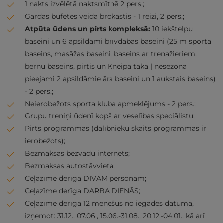
1 nakts izvēlētā naktsmītnē 2 pers.;
Gardas bufetes veida brokastis - 1 reizi, 2 pers.;
Atpūta ūdens un pirts kompleksā:
10 iekštelpu
baseini un 6 apsildāmi brīvdabas baseini (25 m sporta
baseins, masāžas baseini, baseins ar trenažieriem,
bērnu baseins, pirtis un Kneipa taka | nesezonā
pieejami 2 apsildāmie āra baseini un 1 aukstais baseins)
- 2 pers.;
Neierobežots sporta kluba apmeklējums - 2 pers.;
Grupu treniņi ūdenī kopā ar veselības speciālistu;
Pirts programmas (dalībnieku skaits programmās ir
ierobežots);
Bezmaksas bezvadu internets;
Bezmaksas autostāvvieta;
Ceļazīme derīga DIVĀM personām;
Ceļazīme derīga DARBA DIENĀS;
Ceļazīme derīga 12 mēnešus no iegādes datuma,
izņemot: 31.12., 07.06., 15.06.-31.08., 20.12.-04.01., kā arī