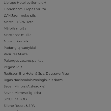
Lielupe Hotel by SemaraH
Lindenhoff - Liepas muiža
LVM Jaunmoku pils
Meresuu SPA Hotel
Mālpils muiža
Mārcienas muiža
Nurmuižas pils
Padangių nuotykiai
Padures Muiža
Palangos vasaros parkas
Pegasa Pils
Radisson Blu Hotel & Spa, Daugava Riga
Rīgas Nacionālais zooloģiskais dārzs
Seven Mirrors (Aizkraukle)
Seven Mirrors (Sigulda)
SIGULDA ZOO
Silene Resort & SPA