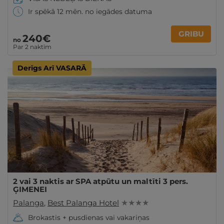
Ir spēkā 12 mēn. no iegādes datuma
GRIBU
240€
no
Par 2 naktīm
Derīgs Arī VASARĀ
2 vai 3 naktis ar SPA atpūtu un maltīti 3 pers.
ĢIMENEI
Palanga
,
Best Palanga Hotel
★ ★ ★ ★
Brokastis + pusdienas vai vakariņas