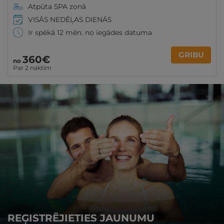
Atpūta SPA zonā
VISĀS NEDĒĻAS DIENĀS
Ir spēkā 12 mēn. no iegādes datuma
GRIBU
360€
no
Par 2 naktīm
REĢISTRĒJIETIES JAUNUMU