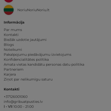
NoriuNoriuNoriu.lt
Informācija
Par mums
Kontakti
Biežāk uzdotie jautājumi
Blogs
Noteikumi
Pakalpojumu piedāvājumu izvietojums
Konfidencialitātes politika
Amata vietas kandidātu personas datu politika
Partneriem
Karjera
Ziņot par nelikumīgu saturu
Kontakti
+37126001060
info@gribuatpusties.lv
I - VII
10:00 - 21:00