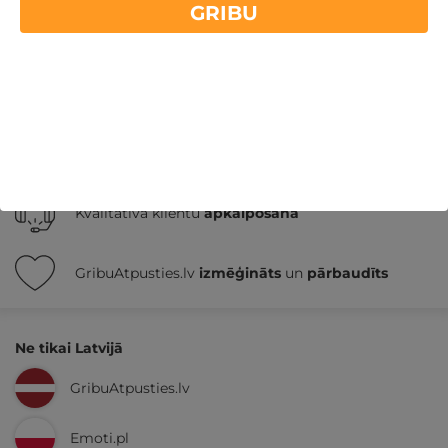
viesnīcā Best Palanga Hotel?
GRIBU
Nekādas
apkalpošanas un administrācijas
maksas
14 dienu
naudas atmaksas garantija
Kvalitatīva klientu
apkalpošana
GribuAtpusties.lv
izmēģināts
un
pārbaudīts
Ne tikai Latvijā
GribuAtpusties.lv
Emoti.pl