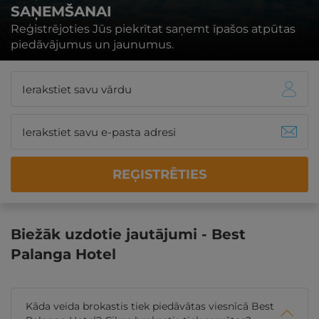
SAŅEMŠANAI
Reģistrējoties Jūs piekrītat saņemt īpašos atpūtas
piedāvājumus un jaunumus.
REĢISTRĒTIES
Biežāk uzdotie jautājumi - Best
Palanga Hotel
Kāda veida brokastis tiek piedāvātas viesnīcā Best