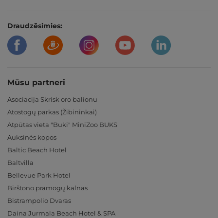
Draudzēsimies:
Mūsu partneri
Asociacija Skrisk oro balionu
Atostogų parkas (Žibininkai)
Atpūtas vieta "Buki" MiniZoo BUKS
Auksinės kopos
Baltic Beach Hotel
Baltvilla
Bellevue Park Hotel
Birštono pramogų kalnas
Bistrampolio Dvaras
Daina Jurmala Beach Hotel & SPA