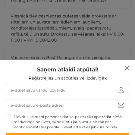
Palanga Hotel? Cikos brokastis tiek servētas?
Viesnīcā tiek pasniegtas bufetes veida brokastis ar
siltajiem un aukstajiem ēdieniem, augļiem,
konditorejas izstrādājumiem, svaigi pagatavotu
kafiju, tēju un sulu. Brokastu servēšanas laiks: I-V 8.00-
11.00 | VI-VII 9.00-12.00.
Vai pie viesnīcas Best Palanga Hotel ir pieejama
autostāvvieta?
Saņem atlaidi atpūtai!
Reģistrējies un atpūties vēl izdevīgāk
Kādi ir reģistrēšanās laiki viesnīcā Best Palanga
Hotel?
Kādas SPA atpūtas iespējas tiek piedāvātas
viesnīcā Best Palanga Hotel?
Piekrītu, ka mani personas dati (e-pasts) tiks apstrādāti tiešā
mārketinga nolūkos, lai nosūtītu jaunumus. Vairāk par -
Konfidencialitātes politiku
.
(Varat atteikties jebkurā mirklī)
Kāda veida numuri ir pieejami rezervācijai