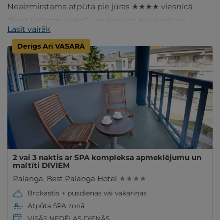
Neaizmirstama atpūta pie jūras ★★★★ viesnīcā
"Best Palanga Hotel". Jūs sagaida nakšņošana
Lasīt vairāk
mājīgā numurā, lielisks restorāns kā arī SPA baudas.
Derīgs Arī VASARĀ
2 vai 3 naktis ar SPA kompleksa apmeklējumu un
maltīti DIVIEM
Palanga
,
Best Palanga Hotel
★ ★ ★ ★
Brokastis + pusdienas vai vakariņas
Atpūta SPA zonā
VISĀS NEDĒĻAS DIENĀS