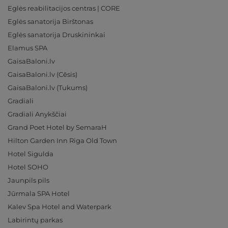
Eglės reabilitacijos centras | CORE
Eglės sanatorija Birštonas
Eglės sanatorija Druskininkai
Elamus SPA
GaisaBaloni.lv
GaisaBaloni.lv (Cēsis)
GaisaBaloni.lv (Tukums)
Gradiali
Gradiali Anykščiai
Grand Poet Hotel by SemaraH
Hilton Garden Inn Riga Old Town
Hotel Sigulda
Hotel SOHO
Jaunpils pils
Jūrmala SPA Hotel
Kalev Spa Hotel and Waterpark
Labirintų parkas