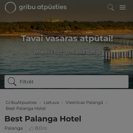
Tavai vasaras atpūtai!
Atlaides līdz -30% visā Baltijā
Filtrēt
GribuAtpusties
»
Lietuva
»
Viesnīcas Palangā
»
Best Palanga Hotel
Best Palanga Hotel
Palanga
8,0
/10