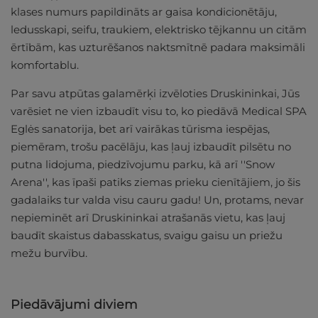
klases numurs papildināts ar gaisa kondicionētāju,
ledusskapi, seifu, traukiem, elektrisko tējkannu un citām
ērtībām, kas uzturēšanos naktsmītnē padara maksimāli
komfortablu.
Par savu atpūtas galamērķi izvēloties Druskininkai, Jūs
varēsiet ne vien izbaudīt visu to, ko piedāvā Medical SPA
Eglės sanatorija, bet arī vairākas tūrisma iespējas,
piemēram, trošu pacēlāju, kas ļauj izbaudīt pilsētu no
putna lidojuma, piedzīvojumu parku, kā arī ''Snow
Arena'', kas īpaši patiks ziemas prieku cienītājiem, jo šis
gadalaiks tur valda visu cauru gadu! Un, protams, nevar
nepieminēt arī Druskininkai atrašanās vietu, kas ļauj
baudīt skaistus dabasskatus, svaigu gaisu un priežu
mežu burvību.
Piedāvājumi diviem