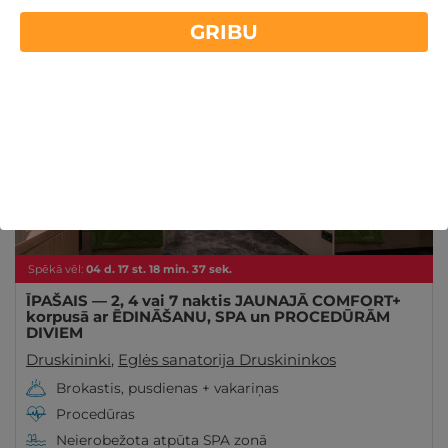
Druskininkos! Relaksācija un rūpes par sevi - Tavs
GRIBU
Lasīt vairāk
ceļs uz veselību! Uzzini vairāk gribuatpusties.lv
ĪPAŠAIS!
- 20%
Spēkā vēl:
04
d.
17
st.
18
min.
35
sek.
ĪPAŠAIS — 2, 4 vai 7 naktis JAUNAJĀ COMFORT+
korpusā ar ĒDINĀŠANU, SPA un PROCEDŪRĀM
DIVIEM
Druskininki
,
Eglės sanatorija Druskininkos
Brokastis, pusdienas + vakariņas
Procedūras
Neierobežota atpūta SPA zonā