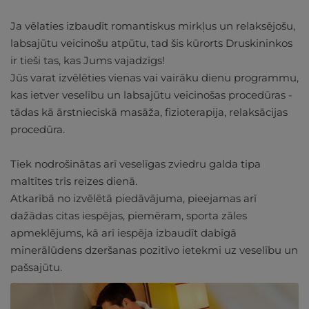
Ja vēlaties izbaudīt romantiskus mirkļus un relaksējošu,
labsajūtu veicinošu atpūtu, tad šis kūrorts Druskininkos
ir tieši tas, kas Jums vajadzīgs!
Jūs varat izvēlēties vienas vai vairāku dienu programmu,
kas ietver veselību un labsajūtu veicinošas procedūras -
tādas kā ārstnieciskā masāža, fizioterapija, relaksācijas
procedūra.
Tiek nodrošinātas arī veselīgas zviedru galda tipa
maltītes trīs reizes dienā.
Atkarībā no izvēlētā piedāvājuma, pieejamas arī
dažādas citas iespējas, piemēram, sporta zāles
apmeklējums, kā arī iespēja izbaudīt dabīgā
minerālūdens dzeršanas pozitīvo ietekmi uz veselību un
pašsajūtu.