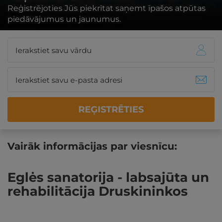
Reģistrējoties Jūs piekrītat saņemt īpašos atpūtas
piedāvājumus un jaunumus.
REĢISTRĒTIES
Vairāk informācijas par viesnīcu:
Eglės sanatorija - labsajūta un
rehabilitācija Druskininkos