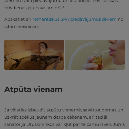
piemērotāko piedāvājumu un ieplānojiet sev lieliskas
brīvdienas jau pavisam drīz!
Apskatiet arī
romantiskus SPA piedāvājumus diviem
no
citām viesnīcām.
Atpūta vienam
Ja vēlaties izbaudīt atpūtu vienatnē, sakārtot domas un
uzkrāt spēkus jaunam darba cēlienam, arī tad šī
sanatorija Druskininkos var kļūt par teicamu izvēli. Jums