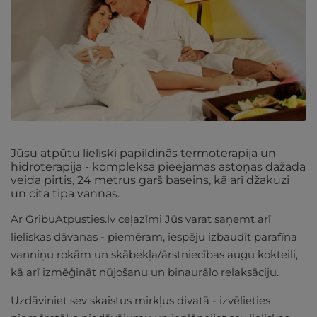
Jūsu atpūtu lieliski papildinās termoterapija un
hidroterapija - kompleksā pieejamas astoņas dažāda
veida pirtis, 24 metrus garš baseins, kā arī džakuzi
un cita tipa vannas.
Ar GribuAtpusties.lv ceļazīmi Jūs varat saņemt arī
lieliskas dāvanas - piemēram, iespēju izbaudīt parafīna
vanniņu rokām un skābekļa/ārstniecības augu kokteili,
kā arī izmēģināt nūjošanu un binaurālo relaksāciju.
Uzdāviniet sev skaistus mirkļus divatā - izvēlieties