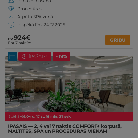
Pilna ēdināšana
Procedūras
Atpūta SPA zonā
Ir spēkā līdz 24.12.2026
924€
no
GRIBU
Par 7 naktīm
ĪPAŠAIS!
- 19%
Spēkā vēl:
04
d.
17
st.
18
min.
35
sek.
ĪPAŠAIS — 2, 4 vai 7 naktis COMFORT+ korpusā,
MALTĪTES, SPA un PROCEDŪRAS VIENAM