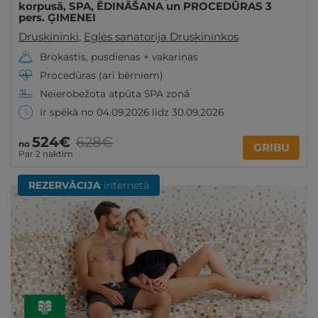
korpusā, SPA, ĒDINĀŠANA un PROCEDŪRAS 3
pers. ĢIMENEI
Druskininki
,
Eglės sanatorija Druskininkos
Brokastis, pusdienas + vakariņas
Procedūras (arī bērniem)
Neierobežota atpūta SPA zonā
Ir spēkā no 04.09.2026 līdz 30.09.2026
524€
628€
no
GRIBU
Par 2 naktīm
REZERVĀCIJA
internetā