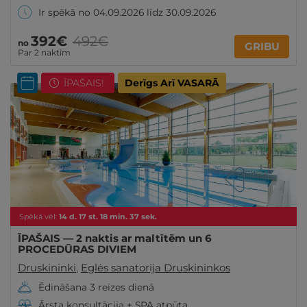
Ir spēkā no 04.09.2026 līdz 30.09.2026
392€
492€
no
GRIBU
Par 2 naktīm
ĪPAŠAIS!
Derīgs Arī VASARĀ
Spēkā vēl:
14
d.
17
st.
18
min.
35
sek.
ĪPAŠAIS — 2 naktis ar maltītēm un 6
PROCEDŪRAS DIVIEM
Druskininki
,
Eglės sanatorija Druskininkos
Ēdināšana 3 reizes dienā
Ārsta konsultācija + SPA atpūta