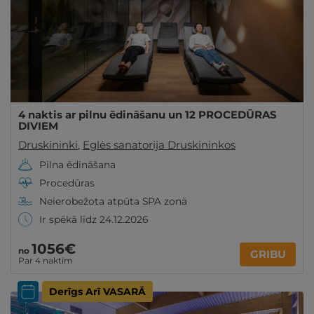
4 naktis ar pilnu ēdināšanu un 12 PROCEDŪRAS
DIVIEM
Druskininki
,
Eglės sanatorija Druskininkos
Pilna ēdināšana
Procedūras
Neierobežota atpūta SPA zonā
Ir spēkā līdz 24.12.2026
1056€
no
GRIBU
Par 4 naktīm
Derīgs Arī VASARĀ