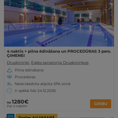
4 naktis + pilna ēdināšana un PROCEDŪRAS 3 pers.
ĢIMENEI
Druskininki
,
Eglės sanatorija Druskininkos
Pilna ēdināšana
Procedūras
Neierobežota atpūta SPA zonā
Ir spēkā līdz 24.12.2026
1280€
no
GRIBU
Par 4 naktīm
Derīgs Arī VASARĀ