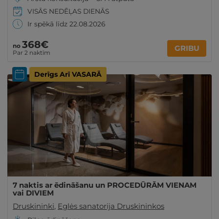
VISĀS NEDĒĻAS DIENĀS
Ir spēkā līdz 22.08.2026
368€
no
GRIBU
Par 2 naktīm
Derīgs Arī VASARĀ
7 naktis ar ēdināšanu un PROCEDŪRĀM VIENAM
vai DIVIEM
Druskininki
,
Eglės sanatorija Druskininkos