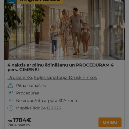
4 naktis ar pilnu ēdināšanu un PROCEDŪRĀM 4
pers. ĢIMENEI
Druskininki
,
Eglės sanatorija Druskininkos
Pilna ēdināšana
Procedūras
Neierobežota atpūta SPA zonā
Ir spēkā līdz 24.12.2026
1784€
no
GRIBU
Par 4 naktīm