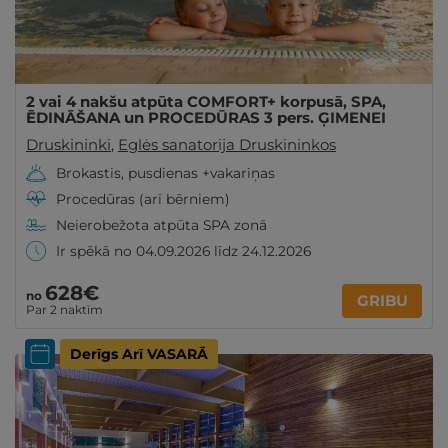
2 vai 4 nakšu atpūta COMFORT+ korpusā, SPA,
ĒDINĀŠANA un PROCEDŪRAS 3 pers. ĢIMENEI
Druskininki
,
Eglės sanatorija Druskininkos
Brokastis, pusdienas +vakariņas
Procedūras (arī bērniem)
Neierobežota atpūta SPA zonā
Ir spēkā no 04.09.2026 līdz 24.12.2026
628€
no
GRIBU
Par 2 naktīm
Derīgs Arī VASARĀ