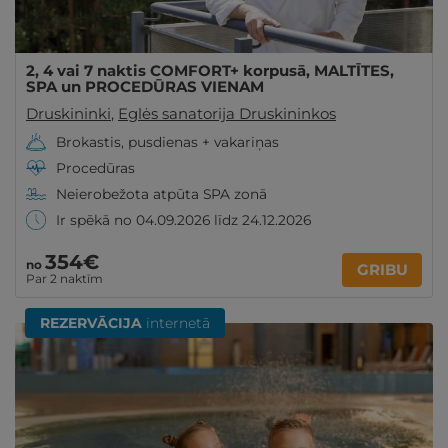
2, 4 vai 7 naktis COMFORT+ korpusā, MALTĪTES,
SPA un PROCEDŪRAS VIENAM
Druskininki
,
Eglės sanatorija Druskininkos
Brokastis, pusdienas + vakariņas
Procedūras
Neierobežota atpūta SPA zonā
Ir spēkā no 04.09.2026 līdz 24.12.2026
354€
no
GRIBU
Par 2 naktīm
REZERVĀCIJA
internetā