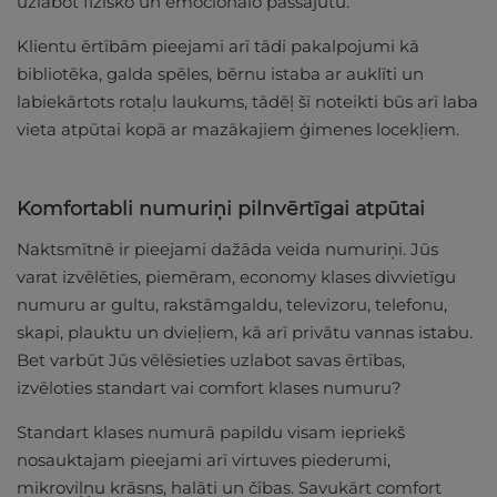
uzlabot fizisko un emocionālo pašsajūtu.
Klientu ērtībām pieejami arī tādi pakalpojumi kā
bibliotēka, galda spēles, bērnu istaba ar auklīti un
labiekārtots rotaļu laukums, tādēļ šī noteikti būs arī laba
vieta atpūtai kopā ar mazākajiem ģimenes locekļiem.
Komfortabli numuriņi pilnvērtīgai atpūtai
Naktsmītnē ir pieejami dažāda veida numuriņi. Jūs
varat izvēlēties, piemēram, economy klases divvietīgu
numuru ar gultu, rakstāmgaldu, televizoru, telefonu,
skapi, plauktu un dvieļiem, kā arī privātu vannas istabu.
Bet varbūt Jūs vēlēsieties uzlabot savas ērtības,
izvēloties standart vai comfort klases numuru?
Standart klases numurā papildu visam iepriekš
nosauktajam pieejami arī virtuves piederumi,
mikroviļņu krāsns, halāti un čības. Savukārt comfort