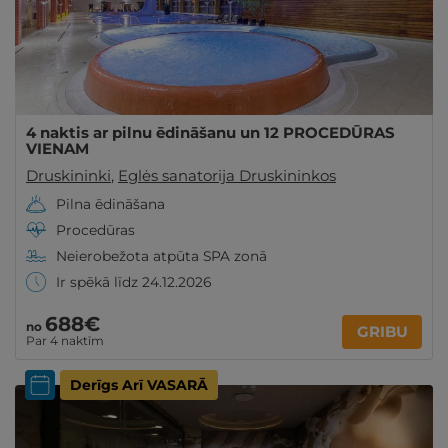
4 naktis ar pilnu ēdināšanu un 12 PROCEDŪRAS
VIENAM
Druskininki
,
Eglės sanatorija Druskininkos
Pilna ēdināšana
Procedūras
Neierobežota atpūta SPA zonā
Ir spēkā līdz 24.12.2026
688€
no
GRIBU
Par 4 naktīm
Derīgs Arī VASARĀ