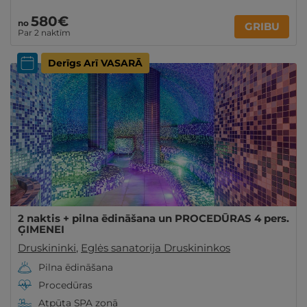
580€
no
GRIBU
Par 2 naktīm
Derīgs Arī VASARĀ
2 naktis + pilna ēdināšana un PROCEDŪRAS 4 pers.
ĢIMENEI
Druskininki
,
Eglės sanatorija Druskininkos
Pilna ēdināšana
Procedūras
Atpūta SPA zonā