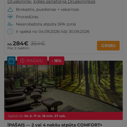
Druskininki
,
Eglės sanatorija Druskininkos
Brokastis, pusdienas + vakariņas
Procedūras
Neierobežota atpūta SPA zonā
Ir spēkā no 04.09.2026 līdz 30.09.2026
284€
354€
no
GRIBU
Par 2 naktīm
ĪPAŠAIS!
- 16%
Spēkā vēl:
04
d.
17
st.
18
min.
35
sek.
ĪPAŠAIS — 2 vai 4 nakšu atpūta COMFORT+