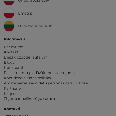
GribuAtpusties.lv
Emoti.pl
NoriuNoriuNoriu.lt
Informācija
Par mums
Kontakti
Biežāk uzdotie jautājumi
Blogs
Noteikumi
Pakalpojumu piedāvājumu izvietojums
Konfidencialitātes politika
Amata vietas kandidātu personas datu politika
Partneriem
Karjera
Ziņot par nelikumīgu saturu
Kontakti