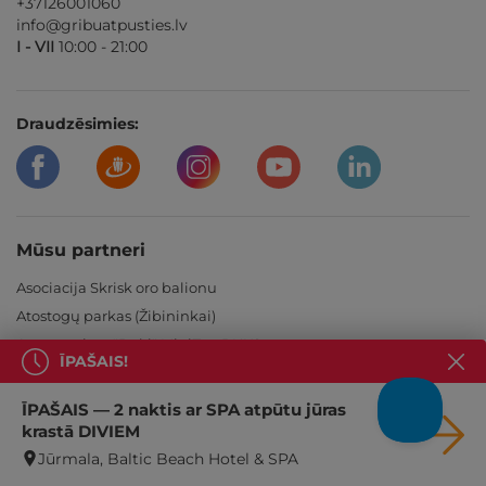
+37126001060
info@gribuatpusties.lv
I - VII
10:00 - 21:00
Draudzēsimies:
Mūsu partneri
Asociacija Skrisk oro balionu
Atostogų parkas (Žibininkai)
Atpūtas vieta "Buki" MiniZoo BUKS
ĪPAŠAIS!
Auksinės kopos
Baltic Beach Hotel
ĪPAŠAIS — 2 naktis ar SPA atpūtu jūras
Baltvilla
krastā DIVIEM
Bellevue Park Hotel
Jūrmala, Baltic Beach Hotel & SPA
Birštono pramogų kalnas