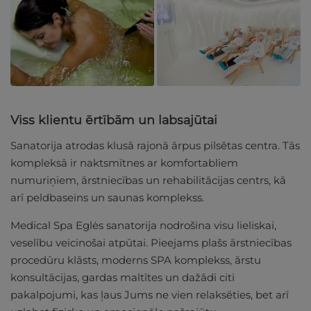
Viss klientu ērtībām un labsajūtai
Sanatorija atrodas klusā rajonā ārpus pilsētas centra. Tās
kompleksā ir naktsmītnes ar komfortabliem
numuriņiem, ārstniecības un rehabilitācijas centrs, kā
arī peldbaseins un saunas komplekss.
Medical Spa Eglės sanatorija nodrošina visu lieliskai,
veselību veicinošai atpūtai. Pieejams plašs ārstniecības
procedūru klāsts, moderns SPA komplekss, ārstu
konsultācijas, gardas maltītes un dažādi citi
pakalpojumi, kas ļaus Jums ne vien relaksēties, bet arī