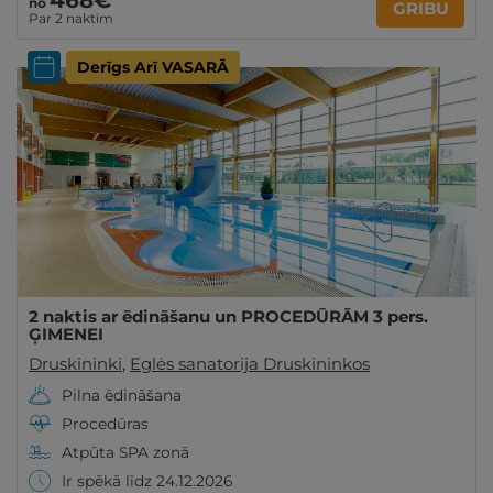
468€
no
GRIBU
Par 2 naktīm
Derīgs Arī VASARĀ
2 naktis ar ēdināšanu un PROCEDŪRĀM 3 pers.
ĢIMENEI
Druskininki
,
Eglės sanatorija Druskininkos
Pilna ēdināšana
Procedūras
Atpūta SPA zonā
Ir spēkā līdz 24.12.2026