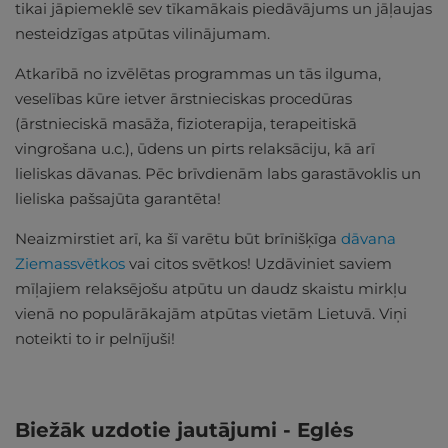
tikai jāpiemeklē sev tīkamākais piedāvājums un jāļaujas
nesteidzīgas atpūtas vilinājumam.
Atkarībā no izvēlētas programmas un tās ilguma,
veselības kūre ietver ārstnieciskas procedūras
(ārstnieciskā masāža, fizioterapija, terapeitiskā
vingrošana u.c.), ūdens un pirts relaksāciju, kā arī
lieliskas dāvanas. Pēc brīvdienām labs garastāvoklis un
lieliska pašsajūta garantēta!
Neaizmirstiet arī, ka šī varētu būt brīnišķīga
dāvana
Ziemassvētkos
vai citos svētkos! Uzdāviniet saviem
mīļajiem relaksējošu atpūtu un daudz skaistu mirkļu
vienā no populārākajām atpūtas vietām Lietuvā. Viņi
noteikti to ir pelnījuši!
Biežāk uzdotie jautājumi - Eglės