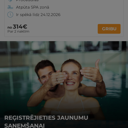
Atpūta SPA zonā
Ir spēkā līdz 24.12.2026
314€
no
GRIBU
Par 2 naktīm
REĢISTRĒJIETIES JAUNUMU
SAŅEMŠANAI