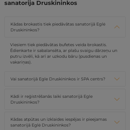
sanatorija Druskininkos
Kādas brokastis tiek piedāvātas sanatorijā Eglė
Druskininkos?
Viesiem tiek piedāvātas bufetes veida brokastis.
Ēdienkarte ir sabalansēta, ar plašu svaigu dārzeņu un
putru izvēli, kā arī ar uzkodu bāru (pusdienas un
vakariņas).
Vai sanatorijā Egle Druskininkos ir SPA centrs?
Kādi ir reģistrēšanās laiki sanatorijā Egle
Druskininkos?
Kādas atpūtas un izklaides iespējas ir pieejamas
sanatorijā Eglė Druskininkos?