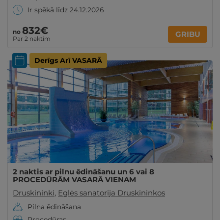
Ir spēkā līdz 24.12.2026
832€
no
GRIBU
Par 2 naktīm
Derīgs Arī VASARĀ
2 naktis ar pilnu ēdināšanu un 6 vai 8
PROCEDŪRĀM VASARĀ VIENAM
Druskininki
,
Eglės sanatorija Druskininkos
Pilna ēdināšana
Procedūras