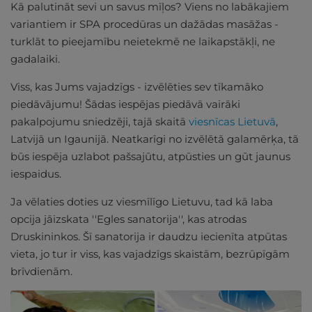
Kā palutināt sevi un savus mīļos? Viens no labākajiem
variantiem ir SPA procedūras un dažādas masāžas -
turklāt to pieejamību neietekmē ne laikapstākļi, ne
gadalaiki.
Viss, kas Jums vajadzīgs - izvēlēties sev tīkamāko
piedāvājumu! Šādas iespējas piedāvā vairāki
pakalpojumu sniedzēji, tajā skaitā
viesnīcas Lietuvā
,
Latvijā un Igaunijā. Neatkarīgi no izvēlētā galamērķa, tā
būs iespēja uzlabot pašsajūtu, atpūsties un gūt jaunus
iespaidus.
Ja vēlaties doties uz viesmīlīgo Lietuvu, tad kā laba
opcija jāizskata ''Egles sanatorija'', kas atrodas
Druskininkos. Šī sanatorija ir daudzu iecienīta atpūtas
vieta, jo tur ir viss, kas vajadzīgs skaistām, bezrūpīgām
brīvdienām.