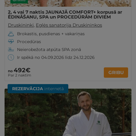
2, 4 vai 7 naktis JAUNAJĀ COMFORT+ korpusā ar
ĒDINĀŠANU, SPA un PROCEDŪRĀM DIVIEM
Druskininki
,
Eglės sanatorija Druskininkos
Brokastis, pusdienas + vakariņas
Procedūras
Neierobežota atpūta SPA zonā
Ir spēkā no 04.09.2026 līdz 24.12.2026
492€
no
GRIBU
Par 2 naktīm
REZERVĀCIJA
internetā