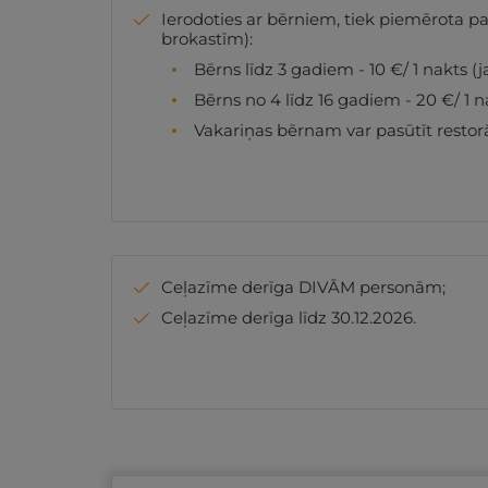
Ierodoties ar bērniem, tiek piemērota pa
brokastīm):
Bērns līdz 3 gadiem - 10 €/ 1 nakts (
Bērns no 4 līdz 16 gadiem - 20 €/ 1 n
Vakariņas bērnam var pasūtīt restor
Ceļazīme derīga DIVĀM personām;
Ceļazīme derīga līdz 30.12.2026.