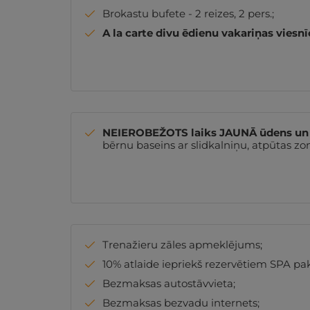
Brokastu bufete - 2 reizes, 2 pers.;
A la carte divu ēdienu vakariņas viesn
NEIEROBEŽOTS laiks JAUNĀ ūdens un p
bērnu baseins ar slidkalniņu, atpūtas zona
Trenažieru zāles apmeklējums;
10% atlaide iepriekš rezervētiem SPA p
Bezmaksas autostāvvieta;
Bezmaksas bezvadu internets;