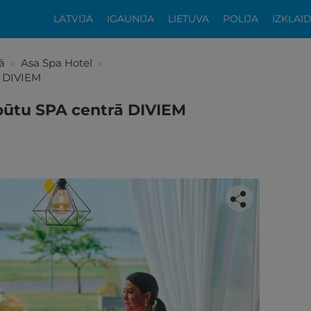
LATVIJA
IGAUNIJA
LIETUVA
POLIJA
IZKLAI
ā
»
Asa Spa Hotel
»
ā DIVIEM
pūtu SPA centrā DIVIEM
tikās šis piedāvājums?
ķīgai atpūtai atlikuši tikai daži soļi