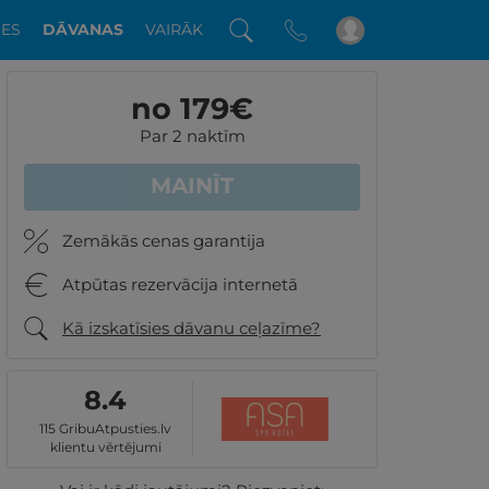
DES
DĀVANAS
VAIRĀK
no 179
€
Par 2 naktīm
MAINĪT
Zemākās cenas garantija
Atpūtas rezervācija internetā
Kā izskatīsies dāvanu ceļazīme?
8.4
115 GribuAtpusties.lv
klientu vērtējumi