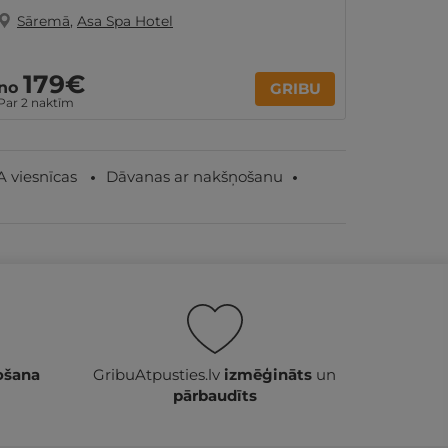
Sāremā
,
Asa Spa Hotel
Sāre
179€
8
no
no
GRIBU
Par 2 naktīm
par nakti
A viesnīcas
Dāvanas ar nakšņošanu
ošana
GribuAtpusties.lv
izmēģināts
un
pārbaudīts