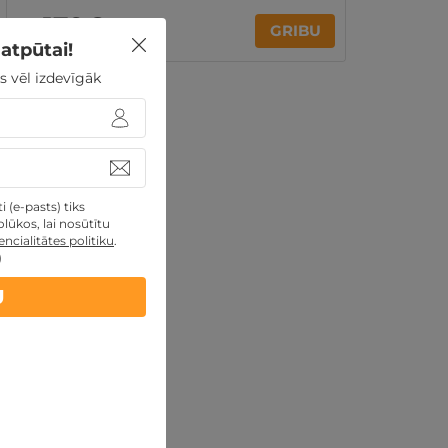
179€
no
GRIBU
Par 2 naktīm
atpūtai!
s vēl izdevīgāk
 (e-pasts) tiks
lūkos, lai nosūtītu
ncialitātes politiku
.
)
U