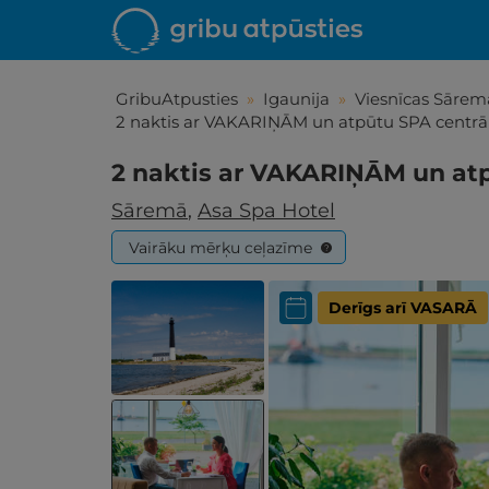
GribuAtpusties
»
Igaunija
»
Viesnīcas Sārem
2 naktis ar VAKARIŅĀM un atpūtu SPA centr
2 naktis ar VAKARIŅĀM un at
Sāremā
,
Asa Spa Hotel
Vairāku mērķu ceļazīme
?
Derīgs arī VASARĀ
Iepa
Līdz brīniš