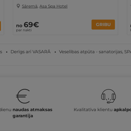
Sāremā
,
Asa Spa Hotel
69€
GRIBU
no
par nakti
s
Derīgs arī VASARĀ
Veselības atpūta - sanatorijas, SP
 dienu
naudas atmaksas
Kvalitatīva klientu
apkalp
garantija