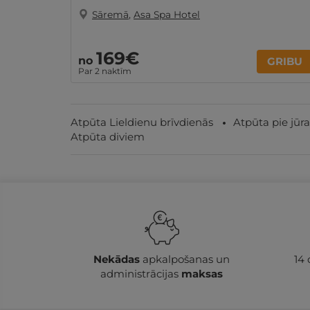
Sāremā
,
Asa Spa Hotel
169€
no
GRIBU
Par 2 naktīm
Atpūta Lieldienu brīvdienās
Atpūta pie jūra
Atpūta diviem
Nekādas
apkalpošanas un
14
administrācijas
maksas