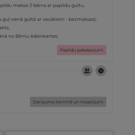
pildu maksa (1 bērns ar papildu gultu,
ja guļ vienā gultā ar vecākiem - bezmaksas);
akts;
ānā no Bērnu ēdienkartes;
Papildu pakalpojumi
Derīguma termiņš un nosacījumi