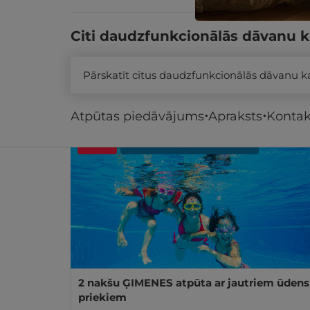
Citi daudzfunkcionālās dāvanu k
Pārskatīt citus daudzfunkcionālās dāvanu 
Līdzīgi atpūtas piedāvājumi
Atpūtas piedāvājums
Apraksts
Kontak
- 22%
REZERVĀCIJA
internetā
2 nakšu ĢIMENES atpūta ar jautriem ūdens
priekiem