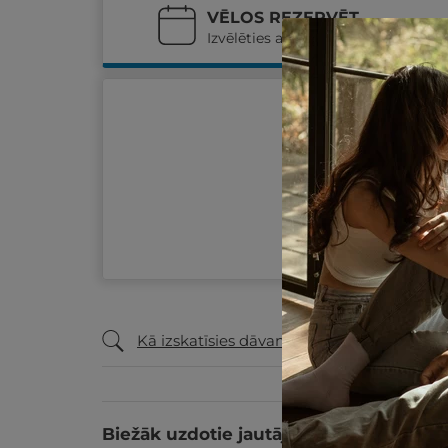
VĒLOS REZERVĒT
Izvēlēties atpūtas datumus
Kā izskatīsies dāvanu ceļazīme?
Biežāk uzdotie jautājumi