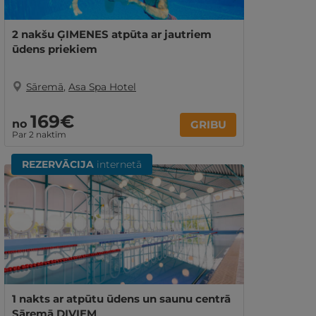
2 nakšu ĢIMENES atpūta ar jautriem
ūdens priekiem
Sāremā
,
Asa Spa Hotel
169€
no
GRIBU
Par 2 naktīm
REZERVĀCIJA
internetā
1 nakts ar atpūtu ūdens un saunu centrā
Sāremā DIVIEM