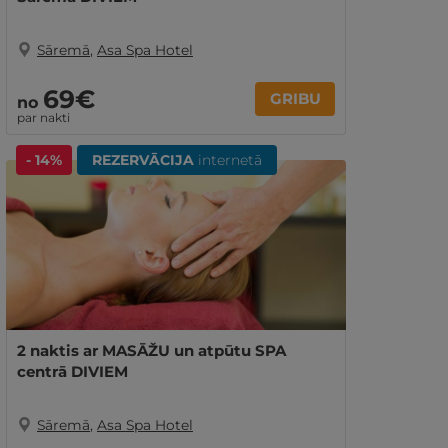
Sāremā
,
Asa Spa Hotel
69€
GRIBU
no
par nakti
- 14%
REZERVĀCIJA
internetā
2 naktis ar MASĀŽU un atpūtu SPA
centrā DIVIEM
Sāremā
,
Asa Spa Hotel