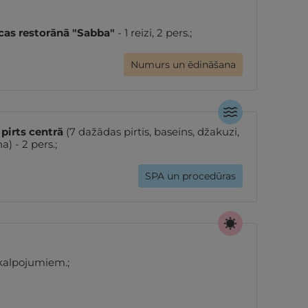
īcas restorānā "Sabba"
- 1 reizi, 2 pers.;
Numurs un ēdināšana
irts centrā
(7 dažādas pirtis, baseins, džakuzi,
) - 2 pers.;
SPA un procedūras
akalpojumiem.;