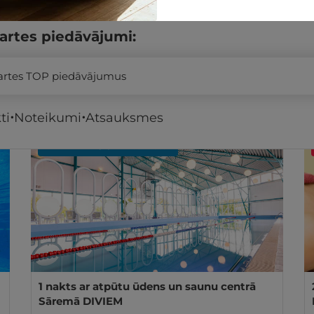
artes piedāvājumi:
kartes TOP piedāvājumus
ti
Noteikumi
Atsauksmes
REZERVĀCIJA
internetā
1 nakts ar atpūtu ūdens un saunu centrā
Sāremā DIVIEM