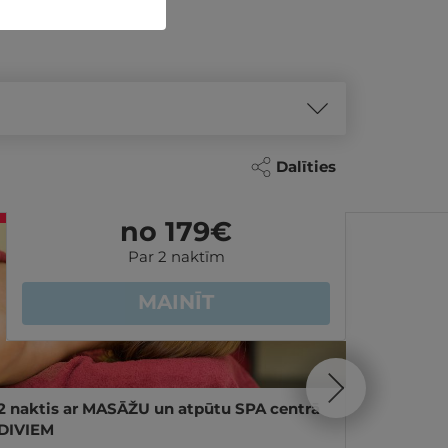
Dalīties
- 14%
REZERVĀCIJA
internetā
no 179
€
Par 2 naktīm
MAINĪT
2 naktis ar MASĀŽU un atpūtu SPA centrā
1 nakts
DIVIEM
DIVIEM