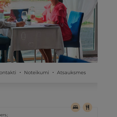
PĒRKU
ontakti
Noteikumi
Atsauksmes
ers.;