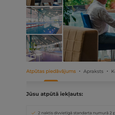
Atpūtas piedāvājums
Apraksts
K
Jūsu atpūtā iekļauts:
2 naktis divvietīgā standarta numurā 2 p