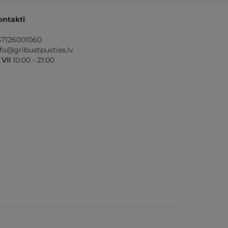
ontakti
37126001060
nfo@gribuatpusties.lv
- VII
10:00 - 21:00