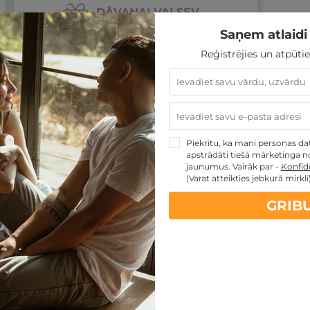
DĀVANAI VAI SEV
Izvēlēties piedāvājumu
Saņem atlaidi 
Reģistrējies un atpūtie
Piekrītu, ka mani personas dati
apstrādāti tiešā mārketinga no
MAINĪT
jaunumus. Vairāk par -
Konfide
(Varat atteikties jebkurā mirklī
GRIB