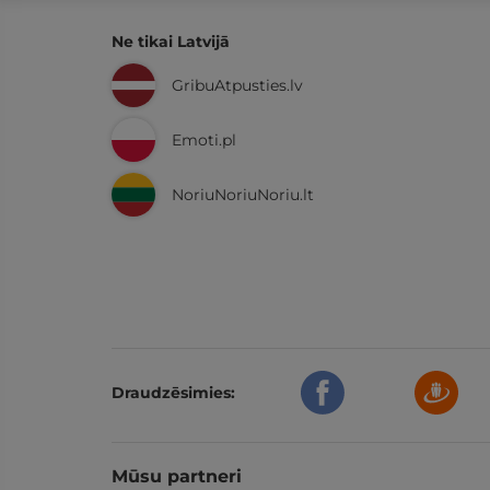
Ne tikai Latvijā
GribuAtpusties.lv
Emoti.pl
NoriuNoriuNoriu.lt
Draudzēsimies:
Mūsu partneri