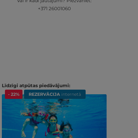
Vai ir kādi jautājumi? Piezvaniet:
+371 26001060
Līdzīgi atpūtas piedāvājumi:
- 22%
REZERVĀCIJA
internetā