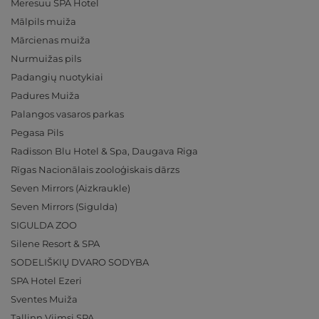
Meresuu SPA Hotel
Mālpils muiža
Mārcienas muiža
Nurmuižas pils
Padangių nuotykiai
Padures Muiža
Palangos vasaros parkas
Pegasa Pils
Radisson Blu Hotel & Spa, Daugava Riga
Rīgas Nacionālais zooloģiskais dārzs
Seven Mirrors (Aizkraukle)
Seven Mirrors (Sigulda)
SIGULDA ZOO
Silene Resort & SPA
SODELIŠKIŲ DVARO SODYBA
SPA Hotel Ezeri
Sventes Muiža
Tallinn Viimsi SPA