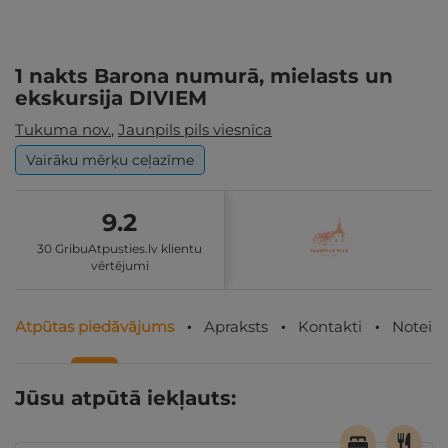
1 nakts Barona numurā, mielasts un
ekskursija DIVIEM
Tukuma nov.
,
Jaunpils pils viesnīca
Vairāku mērķu ceļazīme
9.2
30 GribuAtpusties.lv klientu
vērtējumi
Atpūtas piedāvājums
Apraksts
Kontakti
Noteik
Jūsu atpūtā iekļauts: