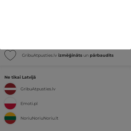
Nekādas
apkalpošanas un administrācijas
maksas
14 dienu
naudas atmaksas garantija
Kvalitatīva klientu
apkalpošana
GribuAtpusties.lv
izmēģināts
un
pārbaudīts
Ne tikai Latvijā
GribuAtpusties.lv
Emoti.pl
NoriuNoriuNoriu.lt