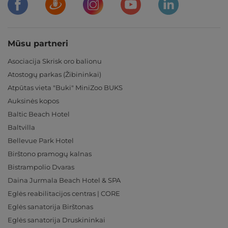
Mūsu partneri
Asociacija Skrisk oro balionu
Atostogų parkas (Žibininkai)
Atpūtas vieta "Buki" MiniZoo BUKS
Auksinės kopos
Baltic Beach Hotel
Baltvilla
Bellevue Park Hotel
Birštono pramogų kalnas
Bistrampolio Dvaras
Daina Jurmala Beach Hotel & SPA
Eglės reabilitacijos centras | CORE
Eglės sanatorija Birštonas
Eglės sanatorija Druskininkai