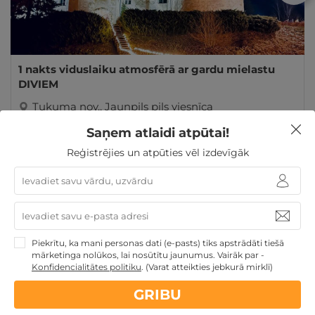
1 nakts viduslaiku atmosfērā ar gardu mielastu
DIVIEM
Tukuma nov.
,
Jaunpils pils viesnīca
Saņem atlaidi atpūtai!
GRIBU
161€
181€
Reģistrējies un atpūties vēl izdevīgāk
par nakti
Atpūta Lieldienu brīvdienās
Atpūta maija brīvdienās
Derīgs arī VASARĀ
Atpūta muižās un pilīs
Atpūtai
Līgo svētkos
Atpūta valsts svētkos
Atpūta diviem
Piekrītu, ka mani personas dati (e-pasts) tiks apstrādāti tiešā
Unikālas atpūtas vietas vasarai
Atpūta Latvijā
mārketinga nolūkos, lai nosūtītu jaunumus. Vairāk par -
Konfidencialitātes politiku
.
(Varat atteikties jebkurā mirklī)
GRIBU