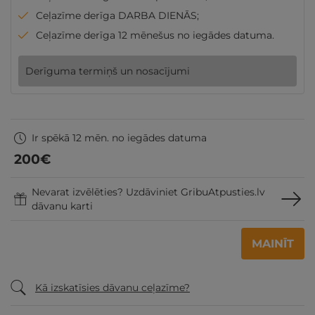
Ceļazīme derīga DARBA DIENĀS;
Ceļazīme derīga 12 mēnešus no iegādes datuma.
Derīguma termiņš un nosacījumi
Ir spēkā 12 mēn. no iegādes datuma
200
€
Nevarat izvēlēties? Uzdāviniet GribuAtpusties.lv
dāvanu karti
MAINĪT
Kā izskatīsies dāvanu ceļazīme?