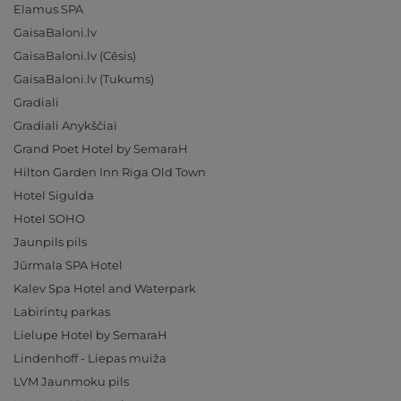
Elamus SPA
GaisaBaloni.lv
GaisaBaloni.lv (Cēsis)
GaisaBaloni.lv (Tukums)
Gradiali
Gradiali Anykščiai
Grand Poet Hotel by SemaraH
Hilton Garden Inn Riga Old Town
Hotel Sigulda
Hotel SOHO
Jaunpils pils
Jūrmala SPA Hotel
Kalev Spa Hotel and Waterpark
Labirintų parkas
Lielupe Hotel by SemaraH
Lindenhoff - Liepas muiža
LVM Jaunmoku pils