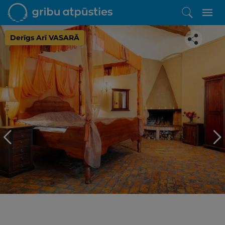
Derīgs Arī VASARĀ
Iepatikās šis piedāvājums?
Līdz brīnišķīgai atpūtai atlikuši tikai daži soļi
PĒRKU