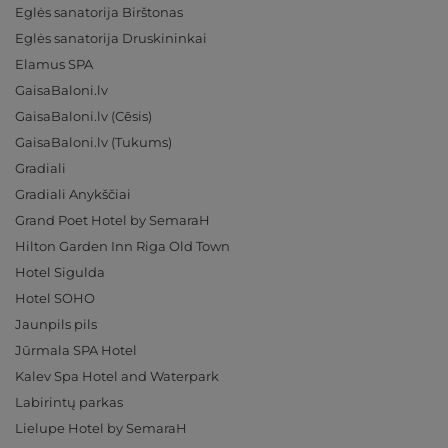
Eglės sanatorija Birštonas
Eglės sanatorija Druskininkai
Elamus SPA
GaisaBaloni.lv
GaisaBaloni.lv (Cēsis)
GaisaBaloni.lv (Tukums)
Gradiali
Gradiali Anykščiai
Grand Poet Hotel by SemaraH
Hilton Garden Inn Riga Old Town
Hotel Sigulda
Hotel SOHO
Jaunpils pils
Jūrmala SPA Hotel
Kalev Spa Hotel and Waterpark
Labirintų parkas
Lielupe Hotel by SemaraH