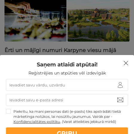
Ērti un mājīgi numuri Karpyne viesu mājā
Saņem atlaidi atpūtai!
Viesu māja Karpyne piedāvā dažādus ērtus un mājīgus
naktsmītņu variantus, kas pielāgoti dažādu ceļotāju
Reģistrējies un atpūties vēl izdevīgāk
vajadzībām. Viesnīcas numuriī ir komfortabli un mājīgi,
lai Jūs vaētu pilvērtīgi atpūsties.
Numuri ir aprīkoti ar visu nepieciešamo, lai Jūsu
uzturēšanās būtu pēc iespējas patīkamāka. Neatkarīgi
Piekrītu, ka mani personas dati (e-pasts) tiks apstrādāti tiešā
no tā, vai Jūs ceļojat ar ģimeni, otro pusi vai draugiem,
mārketinga nolūkos, lai nosūtītu jaunumus. Vairāk par -
Konfidencialitātes politiku
.
(Varat atteikties jebkurā mirklī)
Karpyne viesu nams atbildīs Jūsu vēlmēm.
GRIBU