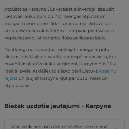
Atpūšoties Karpyne Jūs varēsiet pilnvērtīgi izbaudīt
Lietuvas lauku burvību. No mierīgas atpūtas un
mājīgiem numuriem līdz izcilai vietējai virtuvei un
aizraujošām āra aktivitātēm – Karpyne piedāvā visu
nepieciešamo, lai padarītu Jūsu palikšanu īpašu.
Neatkarīgi no tā, vai Jūs meklējat mierīgu atpūtu,
aktīvas brīvā laika pavadīšanas iespējas vai vietu, kur
pavadīt kvalitatīvu laiku ar ģimeni, Karpyne būs Jūsu
ideālā izvēle. Atklājiet šo slēpto pērli Lietuvā
Raseiņu
rajonā
un ļaujiet Karpyne kļūt par Jūsu miera un
atpūtas oāzi.
Biežāk uzdotie jautājumi - Karpynė
Kāda veida brokastis tiek piedāvātas viesu namā