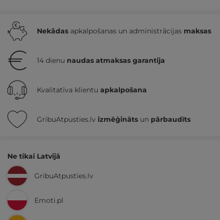
Nekādas
apkalpošanas un administrācijas
maksas
14 dienu
naudas atmaksas garantija
Kvalitatīva klientu
apkalpošana
GribuAtpusties.lv
izmēģināts
un
pārbaudīts
Ne tikai Latvijā
GribuAtpusties.lv
Emoti.pl