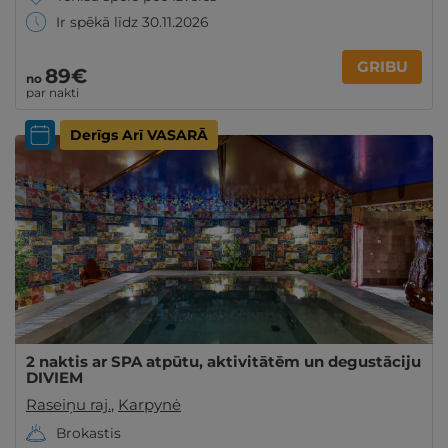
Ir spēkā līdz 30.11.2026
GRIBU
89€
no
par nakti
Derīgs Arī VASARĀ
2 naktis ar SPA atpūtu, aktivitātēm un degustāciju
DIVIEM
Raseiņu raj.
,
Karpynė
Brokastis