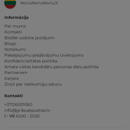
NoriuNoriuNoriu.lt
Informācija
Par mums
Kontakti
Biežāk uzdotie jautājumi
Blogs
Noteikumi
Pakalpojumu piedāvājumu izvietojums
Konfidencialitātes politika
Amata vietas kandidātu personas datu politika
Partneriem
Karjera
Ziņot par nelikumīgu saturu
Kontakti
+37126001060
info@gribuatpusties.lv
I - VII
10:00 - 21:00