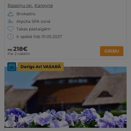
Raseiņu raj.
,
Karpynė
Brokastis
Atpūta SPA zonā
Takas pastaigām
Ir spēkā līdz 01.05.2027
218€
no
GRIBU
Par 2 naktīm
Derīgs Arī VASARĀ