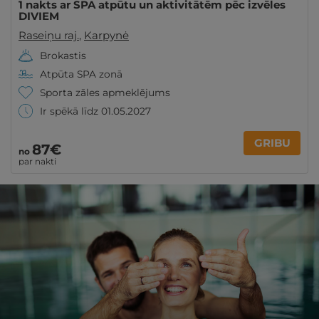
1 nakts ar SPA atpūtu un aktivitātēm pēc izvēles
DIVIEM
Raseiņu raj.
,
Karpynė
Brokastis
Atpūta SPA zonā
Sporta zāles apmeklējums
Ir spēkā līdz 01.05.2027
GRIBU
87€
no
par nakti