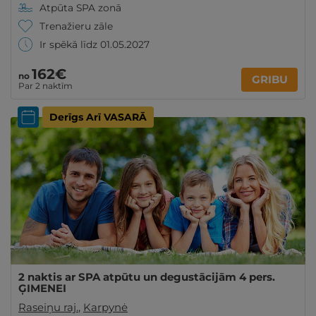
Atpūta SPA zonā
Trenažieru zāle
Ir spēkā līdz 01.05.2027
162€
no
GRIBU
Par 2 naktīm
Derīgs Arī VASARĀ
2 naktis ar SPA atpūtu un degustācijām 4 pers.
ĢIMENEI
Raseiņu raj.
,
Karpynė