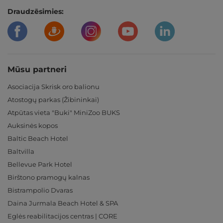
Draudzēsimies:
Mūsu partneri
Asociacija Skrisk oro balionu
Atostogų parkas (Žibininkai)
Atpūtas vieta "Buki" MiniZoo BUKS
Auksinės kopos
Baltic Beach Hotel
Baltvilla
Bellevue Park Hotel
Birštono pramogų kalnas
Bistrampolio Dvaras
Daina Jurmala Beach Hotel & SPA
Eglės reabilitacijos centras | CORE