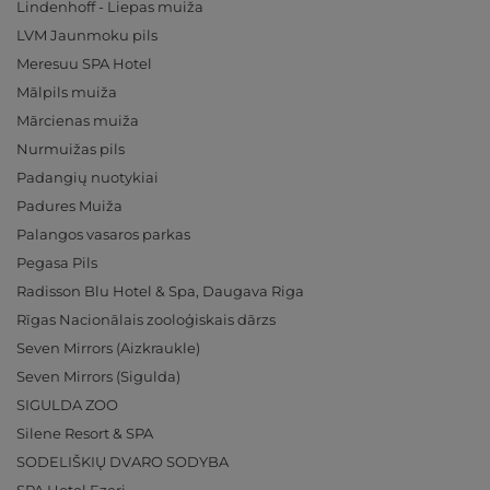
Lindenhoff - Liepas muiža
LVM Jaunmoku pils
Meresuu SPA Hotel
Mālpils muiža
Mārcienas muiža
Nurmuižas pils
Padangių nuotykiai
Padures Muiža
Palangos vasaros parkas
Pegasa Pils
Radisson Blu Hotel & Spa, Daugava Riga
Rīgas Nacionālais zooloģiskais dārzs
Seven Mirrors (Aizkraukle)
Seven Mirrors (Sigulda)
SIGULDA ZOO
Silene Resort & SPA
SODELIŠKIŲ DVARO SODYBA