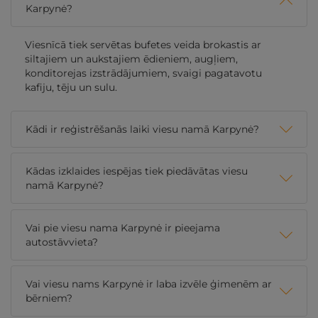
Karpynė?
Viesnīcā tiek servētas bufetes veida brokastis ar
siltajiem un aukstajiem ēdieniem, augļiem,
konditorejas izstrādājumiem, svaigi pagatavotu
kafiju, tēju un sulu.
Kādi ir reģistrēšanās laiki viesu namā Karpynė?
Kādas izklaides iespējas tiek piedāvātas viesu
namā Karpynė?
Vai pie viesu nama Karpynė ir pieejama
autostāvvieta?
Vai viesu nams Karpynė ir laba izvēle ģimenēm ar
bērniem?