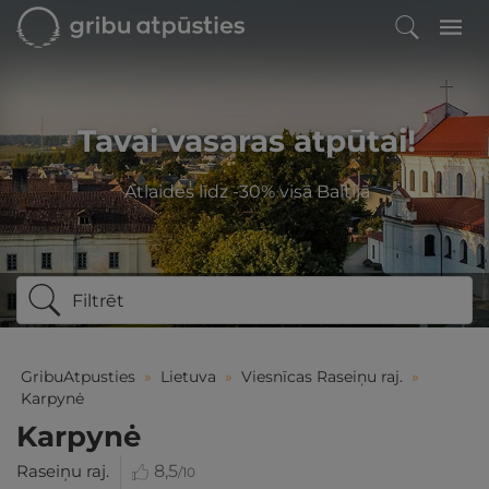
Tavai vasaras atpūtai!
Atlaides līdz -30% visā Baltijā
Filtrēt
GribuAtpusties
»
Lietuva
»
Viesnīcas Raseiņu raj.
»
Karpynė
Karpynė
Raseiņu raj.
8,5
/10