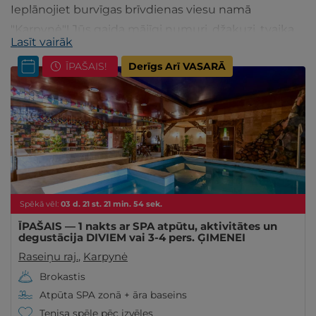
Ieplānojiet burvīgas brīvdienas viesu namā
"Karpynė"! Jūs gaida mājīgi numuri, džakuzi, tvaika
Lasīt vairāk
pirts un sauna, trenažieru zāle, kā arī relaksēties
ĪPAŠAIS!
Derīgs Arī VASARĀ
varēsiet gan āra, gan iekštelpu baseinos. Savukārt
restorānā esat laipni aicināti ieturēt gardu maltīti.
Viesu namam ir ērta atrašanās vieta - tas atrodas
netālu no Lietuvas galvenās automaģistrāles Viļņa-
Klaipēda.
Spēkā vēl:
03
d.
21
st.
21
min.
53
sek.
ĪPAŠAIS — 1 nakts ar SPA atpūtu, aktivitātes un
degustācija DIVIEM vai 3-4 pers. ĢIMENEI
Raseiņu raj.
,
Karpynė
Brokastis
Atpūta SPA zonā + āra baseins
Tenisa spēle pēc izvēles