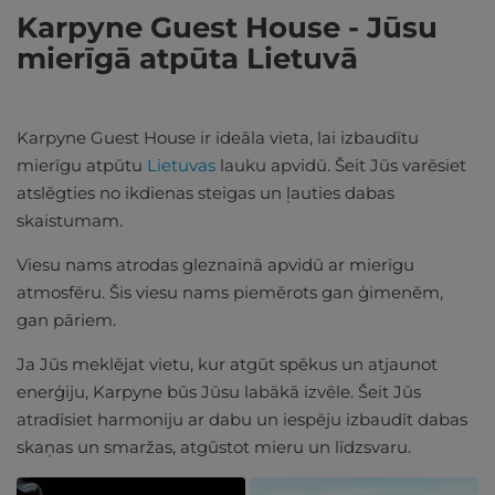
Karpyne Guest House - Jūsu
mierīgā atpūta Lietuvā
Karpyne Guest House ir ideāla vieta, lai izbaudītu
mierīgu atpūtu
Lietuvas
lauku apvidū. Šeit Jūs varēsiet
atslēgties no ikdienas steigas un ļauties dabas
skaistumam.
Viesu nams atrodas gleznainā apvidū ar mierīgu
atmosfēru. Šis viesu nams piemērots gan ģimenēm,
gan pāriem.
Ja Jūs meklējat vietu, kur atgūt spēkus un atjaunot
enerģiju, Karpyne būs Jūsu labākā izvēle. Šeit Jūs
atradīsiet harmoniju ar dabu un iespēju izbaudīt dabas
skaņas un smaržas, atgūstot mieru un līdzsvaru.