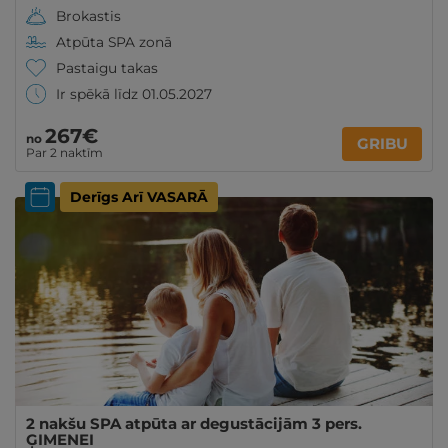
Brokastis
Atpūta SPA zonā
Pastaigu takas
Ir spēkā līdz 01.05.2027
267€
no
GRIBU
Par 2 naktīm
Derīgs Arī VASARĀ
2 nakšu SPA atpūta ar degustācijām 3 pers.
ĢIMENEI