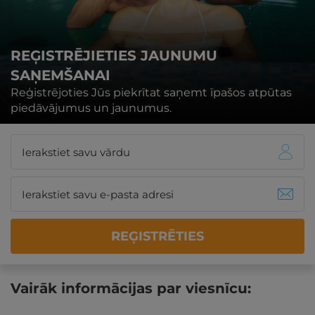
REĢISTRĒJIETIES JAUNUMU
SAŅEMŠANAI
Reģistrējoties Jūs piekrītat saņemt īpašos atpūtas
piedāvājumus un jaunumus.
REĢISTRĒTIES
Vairāk informācijas par viesnīcu: