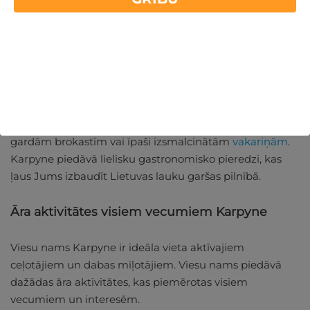
Izbaudiet vietējo virtuvi
Karpyne viesu nams ir pazīstams ar savu izcilo
restorānu. Šeit Jūs varēsiet izbaudīt izsmalcinātus
ēdienus, kas gatavoti no labākajiem produktiem.
Restorāns
piedāvā plašu ēdienkarti, ko sagatavojis
mūsu šefpavārs - gatavs Jūs iepriecināt un pārsteigt ar
gardām brokastīm vai īpaši izsmalcinātām
vakariņām
.
Karpyne piedāvā lielisku gastronomisko pieredzi, kas
ļaus Jums izbaudīt Lietuvas lauku garšas pilnībā.
Āra aktivitātes visiem vecumiem Karpyne
Viesu nams Karpyne ir ideāla vieta aktīvajiem
ceļotājiem un dabas mīļotājiem. Viesu nams piedāvā
dažādas āra aktivitātes, kas piemērotas visiem
vecumiem un interesēm.