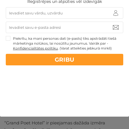
Reģistrējies un atpūties vēl izdevīgāk
arī regulāri tiek rīkoti pasākumi.
Lieliska vieta, kur iepazīt jaunus cilvēkus un aizrauties
sarunā pat ar svešinieku.
Piekrītu, ka mani personas dati (e-pasts) tiks apstrādāti tiešā
mārketinga nolūkos, lai nosūtītu jaunumus. Vairāk par -
Pasākumi un Konferences
Konfidencialitātes politiku
.
(Varat atteikties jebkurā mirklī)
Kāpēc izvēlēties parastās ofisa telpas, ja vari aizvadīt
GRIBU
uzņēmuma tikšanos, biznesa sarunas ar partneriem vai
cita veida pasākumu lieliskā viesnīcā pašā Rīgas
centrā?
Piedāvājumā atradīsi arī virtuālo un hibrīda pasākumu
veidošanu. Jums būs pieejams tehniskais atbalsts,
piemēram, projektors un citas ierīces, kuras palīdzēs
aizvadīt lielisku online konferenci.
“Grand Poet Hotel” ir pieejamas dažāda izmēra