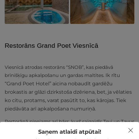
Restorāns Grand Poet Viesnīcā
Viesnīcā atrodas restorāns “SNOB”, kas piedāvā
brīnišķīgu apkalpošanu un gardas maltītes.
Ik rītu
“Grand Poet Hotel” aicina nobaudīt gardēžu
brokastis ar glāzi dzirkstoša dzēriena, bet, ja vēlaties
ko citu, protams, varat pasūtīt to, kas kārojas. Tiek
piedāvāta arī apkalpošana numuriņā.
Restorānā pieejams arī bārs, kurš saigaidīs Tevi un Tavus
mīļos ļoti elegantā gaisotnē. Jums ir iespēja nobaudīt
Saņem atlaidi atpūtai!
pašu radītus kokteiļus un plašu vīna un alus izlasi. Bārā