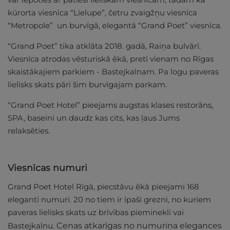
kūrorta viesnīca “Lielupe”, četru zvaigžņu viesnīca
“Metropole” un burvīgā, elegantā “Grand Poet” viesnīca.
“Grand Poet” tika atklāta 2018. gadā, Raiņa bulvārī.
Viesnīca atrodas vēsturiskā ēkā, pretī vienam no Rīgas
skaistākajiem parkiem - Bastejkalnam. Pa logu paveras
lielisks skats pāri šim burvīgajam parkam.
“Grand Poet Hotel” pieejams augstas klases restorāns,
SPA, baseini un daudz kas cits, kas ļaus Jums
relaksēties.
Viesnīcas numuri
Grand Poet Hotel Rīgā, piecstāvu ēkā pieejami 168
eleganti numuri. 20 no tiem ir īpaši grezni, no kuriem
paveras lielisks skats uz brīvības pieminekli vai
Bastejkalnu.
Cenas atkarīgas no numuriņa elegances