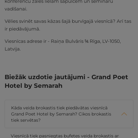
konferenču zāles lielām sapulcēm un semināru
vadīšanai.
Vēlies svinēt savas kāzas šajā burvīgajā viesnīcā? Arī tas
ir piedāvājumā.
Viesnīcas adrese ir - Raiņa Bulvāris ⅚ Rīga, LV-1050,
Latvija.
Biežāk uzdotie jautājumi - Grand Poet
Hotel by Semarah
Kāda veida brokastis tiek piedāvātas viesnīcā
Grand Poet Hotel by Semarah? Cikos brokastis
tiek servētas?
Viesnīcā tiek pasniegtas bufetes veida brokastis ar