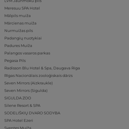
LVM Jaunmoku pils
Meresuu SPA Hotel
Mālpils muiža
Mārcienas muiža
Nurmuižas pils
Padangių nuotykiai
Padures Muiža
Palangos vasaros parkas
Pegasa Pils
Radisson Blu Hotel & Spa, Daugava Riga
Rīgas Nacionālais zooloģiskais dārzs
Seven Mirrors (Aizkraukle)
Seven Mirrors (Sigulda)
SIGULDA ZOO
Silene Resort & SPA
SODELIŠKIŲ DVARO SODYBA
SPA Hotel Ezeri
Sventes Muiža