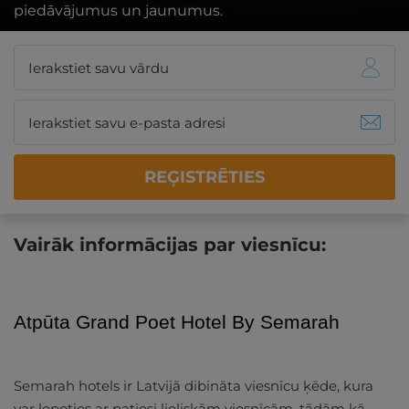
piedāvājumus un jaunumus.
REĢISTRĒTIES
Vairāk informācijas par viesnīcu:
Atpūta Grand Poet Hotel By Semarah
Semarah hotels ir Latvijā dibināta viesnīcu ķēde, kura
var lepoties ar patiesi lieliskām viesnīcām, tādām kā