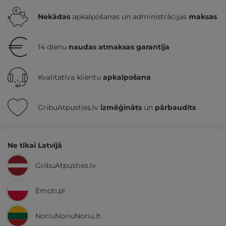
Nekādas
apkalpošanas un administrācijas
maksas
14 dienu
naudas atmaksas garantija
Kvalitatīva klientu
apkalpošana
GribuAtpusties.lv
izmēģināts
un
pārbaudīts
Ne tikai Latvijā
GribuAtpusties.lv
Emoti.pl
NoriuNoriuNoriu.lt