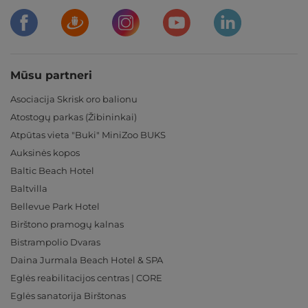
Mūsu partneri
Asociacija Skrisk oro balionu
Atostogų parkas (Žibininkai)
Atpūtas vieta "Buki" MiniZoo BUKS
Auksinės kopos
Baltic Beach Hotel
Baltvilla
Bellevue Park Hotel
Birštono pramogų kalnas
Bistrampolio Dvaras
Daina Jurmala Beach Hotel & SPA
Eglės reabilitacijos centras | CORE
Eglės sanatorija Birštonas