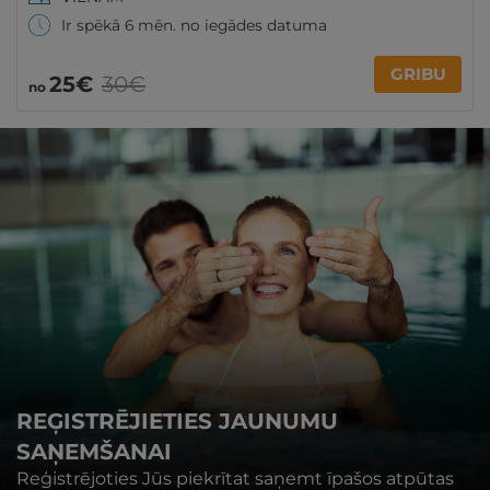
Ir spēkā 6 mēn. no iegādes datuma
GRIBU
25€
30€
no
REĢISTRĒJIETIES JAUNUMU
SAŅEMŠANAI
Reģistrējoties Jūs piekrītat saņemt īpašos atpūtas