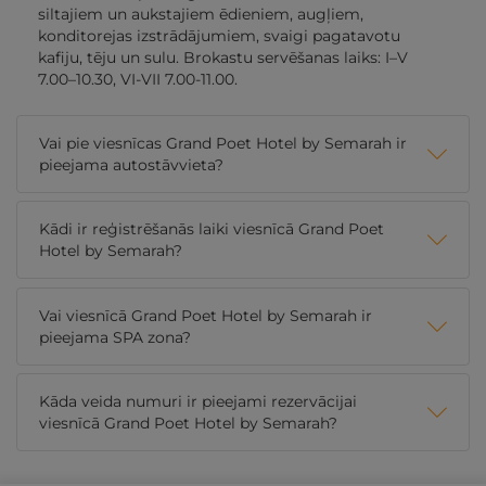
siltajiem un aukstajiem ēdieniem, augļiem,
konditorejas izstrādājumiem, svaigi pagatavotu
kafiju, tēju un sulu. Brokastu servēšanas laiks: I–V
7.00–10.30, VI-VII 7.00-11.00.
Vai pie viesnīcas Grand Poet Hotel by Semarah ir
pieejama autostāvvieta?
Kādi ir reģistrēšanās laiki viesnīcā Grand Poet
Hotel by Semarah?
Vai viesnīcā Grand Poet Hotel by Semarah ir
pieejama SPA zona?
Kāda veida numuri ir pieejami rezervācijai
viesnīcā Grand Poet Hotel by Semarah?