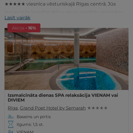
★★★★★ viesnīca vēsturiskajā Rīgas centrā. Jūs
iepriecinās komfortabli numuri, gardēžu restorāns,
Lasīt vairāk
SPA procedūras un plašs Wellness centrs. Ienāc!
Akcija
- 16%
Izsmalcināta dienas SPA relaksācija VIENAM vai
DIVIEM
Rīga
,
Grand Poet Hotel by Semarah
★ ★ ★ ★ ★
Baseins un pirtis
Ilgums: 1,5 st.
VIENAM