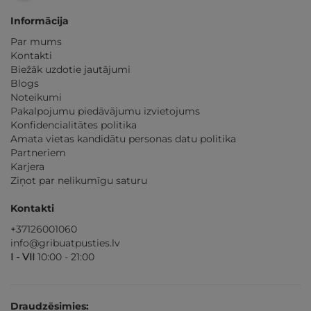
Informācija
Par mums
Kontakti
Biežāk uzdotie jautājumi
Blogs
Noteikumi
Pakalpojumu piedāvājumu izvietojums
Konfidencialitātes politika
Amata vietas kandidātu personas datu politika
Partneriem
Karjera
Ziņot par nelikumīgu saturu
Kontakti
+37126001060
info@gribuatpusties.lv
I - VII
10:00 - 21:00
Draudzēsimies: