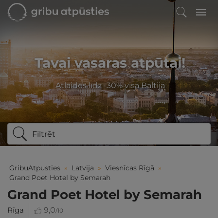
Tavai vasaras atpūtai!
Atlaides līdz -30% visā Baltijā
Filtrēt
GribuAtpusties
»
Latvija
»
Viesnīcas Rīgā
»
Grand Poet Hotel by Semarah
Grand Poet Hotel by Semarah
Rīga
9,0
/10