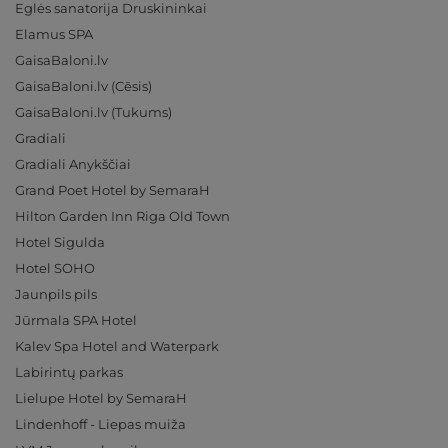
Eglės sanatorija Druskininkai
Elamus SPA
GaisaBaloni.lv
GaisaBaloni.lv (Cēsis)
GaisaBaloni.lv (Tukums)
Gradiali
Gradiali Anykščiai
Grand Poet Hotel by SemaraH
Hilton Garden Inn Riga Old Town
Hotel Sigulda
Hotel SOHO
Jaunpils pils
Jūrmala SPA Hotel
Kalev Spa Hotel and Waterpark
Labirintų parkas
Lielupe Hotel by SemaraH
Lindenhoff - Liepas muiža