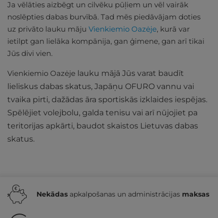
Ja vēlāties aizbēgt un cilvēku pūļiem un vēl vairāk
noslēpties dabas burvībā. Tad mēs piedāvājam doties
uz privāto lauku māju
Vienkiemio Oazėje
, kurā var
ietilpt gan lielāka kompānija, gan ģimene, gan arī tikai
Jūs divi vien.
Vienkiemio Oazėje
lauku mājā Jūs varat baudīt
lieliskus dabas skatus, Japāņu OFURO vannu vai
tvaika pirti, dažādas āra sportiskās izklaides iespējas.
Spēlējiet volejbolu, galda tenisu vai arī nūjojiet pa
teritorijas apkārti, baudot skaistos Lietuvas dabas
skatus.
Nekādas
apkalpošanas un administrācijas
maksas