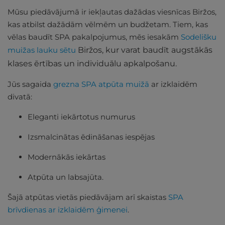
Mūsu piedāvājumā ir iekļautas dažādas viesnīcas Biržos,
kas atbilst dažādām vēlmēm un budžetam. Tiem, kas
vēlas baudīt SPA pakalpojumus, mēs iesakām
Sodelišku
muižas lauku sētu
Biržos, kur varat baudīt augstākās
klases ērtības un individuālu apkalpošanu.
Jūs sagaida
grezna SPA atpūta muižā
ar izklaidēm
divatā:
Eleganti iekārtotus numurus
Izsmalcinātas ēdināšanas iespējas
Modernākās iekārtas
Atpūta un labsajūta.
Šajā atpūtas vietās piedāvājam arī skaistas
SPA
brīvdienas ar izklaidēm ģimenei
.