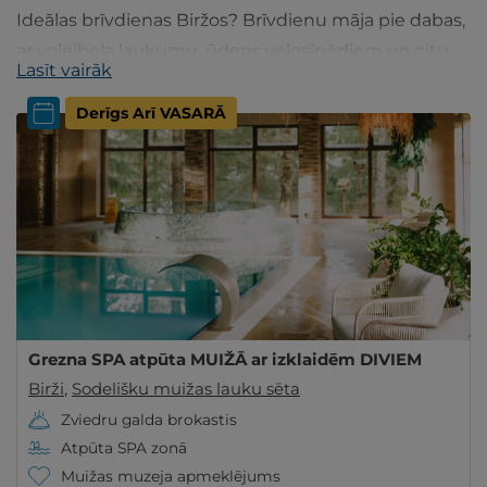
Ideālas brīvdienas Biržos? Brīvdienu māja pie dabas,
ar volejbola laukumu, ūdens velosipēdiem un citu.
Lasīt vairāk
Apskatiet piedāvājumu un izvēlieties!
Derīgs Arī VASARĀ
Grezna SPA atpūta MUIŽĀ ar izklaidēm DIVIEM
Birži
,
Sodelišku muižas lauku sēta
Zviedru galda brokastis
Atpūta SPA zonā
Muižas muzeja apmeklējums