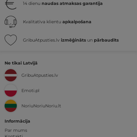
14 dienu
naudas atmaksas garantija
Kvalitatīva klientu
apkalpošana
GribuAtpusties.lv
izmēģināts
un
pārbaudīts
Ne tikai Latvijā
GribuAtpusties.lv
Emoti.pl
NoriuNoriuNoriu.lt
Informācija
Par mums
Kontakti