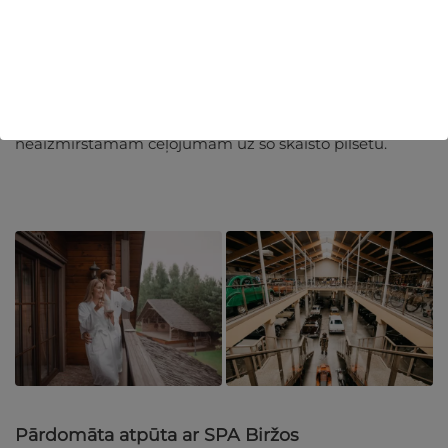
Neatkarīgi no tā, vai meklējat viesnīcu ar SPA Biržos,
viesnīcu ar peldbaseinu vai greznu viesnīcu īpašam
notikumam, mūsu atlasītais saraksts garantē, ka
atradīsiet ideālo naktsmītni. Izpētiet mūsu viesnīcu
rezervēšanas iespējas Biržos un sagatavojieties
neaizmirstamam ceļojumam uz šo skaisto pilsētu.
Pārdomāta atpūta ar SPA Biržos