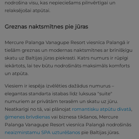
nodrošina visu, kas nepieciešams pilnvērtīgai un
relaksējošai atpūtai.
Greznas naktsmītnes pie jūras
Mercure Palanga Vanagupe Resort viesnīca Palangā ir
tiešām greznas un modernas naktsmītnes ar brīnišķīgu
skatu uz Baltijas jūras piekrasti. Katrs numurs ir rūpīgi
iekārtots, lai tev būtu nodrošināts maksimāls komforts
un atpūta.
Viesiem ir iespēja izvēlēties dažādus numurus –
elegantas standarta istabas līdz luksusa "suite"
numuriem ar privātām terasēm un skatu uz jūru.
Neatkarīgi no tā, vai plānojat
romantisku atpūtu divatā
,
ģimenes brīvdienas
vai biznesa tikšanos, Mercure
Palanga Vanagupe Resort viesnīca Palangā nodrošinās
neaizmirstamu SPA uzturēšanos
pie Baltijas jūras.