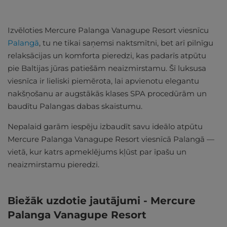
Izvēloties Mercure Palanga Vanagupe Resort viesnīcu
Palangā
, tu ne tikai saņemsi naktsmītni, bet arī pilnīgu
relaksācijas un komforta pieredzi, kas padarīs atpūtu
pie Baltijas jūras patiešām neaizmirstamu. Šī luksusa
viesnīca ir lieliski piemērota, lai apvienotu elegantu
nakšņošanu ar augstākās klases SPA procedūrām un
baudītu Palangas dabas skaistumu.
Nepalaid garām iespēju izbaudīt savu ideālo atpūtu
Mercure Palanga Vanagupe Resort viesnīcā Palangā —
vietā, kur katrs apmeklējums kļūst par īpašu un
neaizmirstamu pieredzi.
Biežāk uzdotie jautājumi - Mercure
Palanga Vanagupe Resort