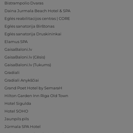
Bistrampolio Dvaras
Daina Jurmala Beach Hotel & SPA
Eglės reabilitacijos centras | CORE
Eglės sanatorija Birštonas
Eglės sanatorija Druskininkai
Elamus SPA
GaisaBaloni.lv
GaisaBaloni.lv (Cēsis)
GaisaBaloni.lv (Tukums)
Gradiali
Gradiali Anykščiai
Grand Poet Hotel by SemaraH
Hilton Garden Inn Riga Old Town
Hotel Sigulda
Hotel SOHO
Jaunpils pils
Jūrmala SPA Hotel