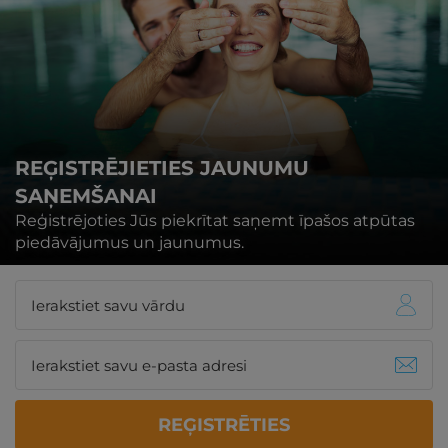
REĢISTRĒJIETIES JAUNUMU
SAŅEMŠANAI
Reģistrējoties Jūs piekrītat saņemt īpašos atpūtas
piedāvājumus un jaunumus.
REĢISTRĒTIES