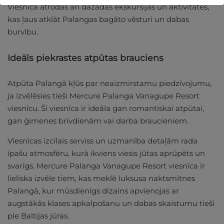
Viesnīcā atrodas arī dažādas ekskursijas un aktivitātes,
kas ļaus atklāt Palangas bagāto vēsturi un dabas
burvību.
Ideāls piekrastes atpūtas brauciens
Atpūta Palangā kļūs par neaizmirstamu piedzīvojumu,
ja izvēlēsies tieši Mercure Palanga Vanagupe Resort
viesnīcu. Šī viesnīca ir ideāla gan romantiskai atpūtai,
gan ģimenes brīvdienām vai darba braucieniem.
Viesnīcas izcilais serviss un uzmanība detaļām rada
īpašu atmosfēru, kurā ikviens viesis jūtas aprūpēts un
svarīgs. Mercure Palanga Vanagupe Resort viesnīca ir
lieliska izvēle tiem, kas meklē luksusa naktsmītnes
Palangā, kur mūsdienīgs dizains apvienojas ar
augstākās klases apkalpošanu un dabas skaistumu tieši
pie Baltijas jūras.