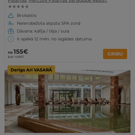
Palanga
,
Mercure Palanga Vanagupe Resort
★ ★ ★ ★ ★
Brokastis
Neierobežota atpūta SPA zonā
Dāvana: kafija / tēja / sula
Ir spēkā 12 mēn. no iegādes datuma
155€
no
GRIBU
par nakti
Derīgs Arī VASARĀ