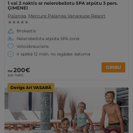
1 vai 2 naktis ar neierobežotu SPA atpūtu 3 pers.
ĢIMENEI
Palanga
,
Mercure Palanga Vanagupe Resort
★ ★ ★ ★ ★
Brokastis
Neierobežota atpūta SPA zonā
Veloizbrauciens
Ir spēkā 12 mēn. no iegādes datuma
GRIBU
200€
no
par nakti
Derīgs Arī VASARĀ