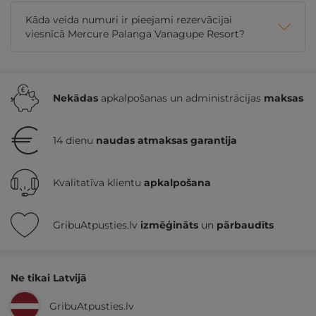
Kāda veida numuri ir pieejami rezervācijai
viesnīcā Mercure Palanga Vanagupe Resort?
Nekādas
apkalpošanas un administrācijas
maksas
14 dienu
naudas atmaksas garantija
Kvalitatīva klientu
apkalpošana
GribuAtpusties.lv
izmēģināts
un
pārbaudīts
Ne tikai Latvijā
GribuAtpusties.lv