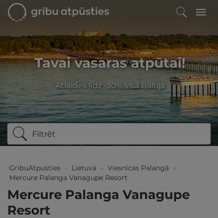
Tavai vasaras atpūtai!
Atlaides līdz -30% visā Baltijā
Filtrēt
GribuAtpusties
»
Lietuva
»
Viesnīcas Palangā
»
Mercure Palanga Vanagupe Resort
Mercure Palanga Vanagupe
Resort