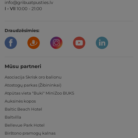
info@gribuatpusties.lv
I - VII
10:00 - 21:00
Draudzēsimies:
Mūsu partneri
Asociacija Skrisk oro balionu
Atostogų parkas (Žibininkai)
Atpūtas vieta "Buki" MiniZoo BUKS
Auksinės kopos
Baltic Beach Hotel
Baltvilla
Bellevue Park Hotel
Birštono pramogų kalnas