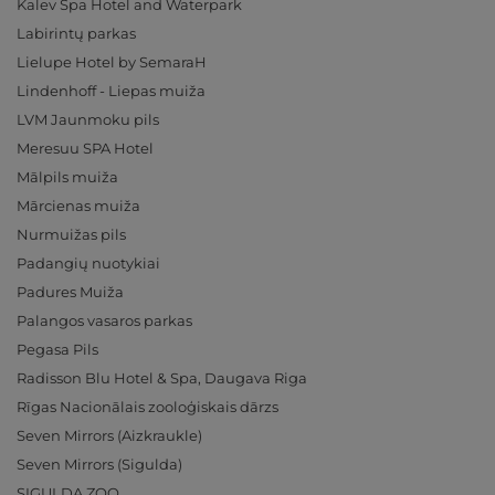
Kalev Spa Hotel and Waterpark
Labirintų parkas
Lielupe Hotel by SemaraH
Lindenhoff - Liepas muiža
LVM Jaunmoku pils
Meresuu SPA Hotel
Mālpils muiža
Mārcienas muiža
Nurmuižas pils
Padangių nuotykiai
Padures Muiža
Palangos vasaros parkas
Pegasa Pils
Radisson Blu Hotel & Spa, Daugava Riga
Rīgas Nacionālais zooloģiskais dārzs
Seven Mirrors (Aizkraukle)
Seven Mirrors (Sigulda)
SIGULDA ZOO