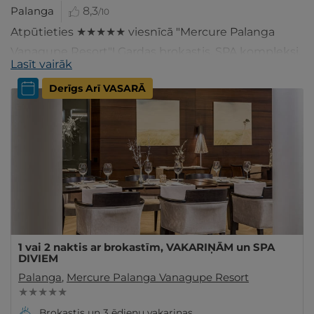
Palanga
8,3
/10
Atpūtieties ★★★★★ viesnīcā "Mercure Palanga
Vanagupe Resort"! Gardas brokastis, SPA kompleksi,
Lasīt vairāk
ledus istaba, trenažieru zāle un vēl daudz kas cits.
Derīgs Arī VASARĀ
1 vai 2 naktis ar brokastīm, VAKARIŅĀM un SPA
DIVIEM
Palanga
,
Mercure Palanga Vanagupe Resort
★ ★ ★ ★ ★
Brokastis un 3 ēdienu vakariņas