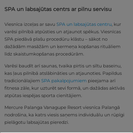
SPA un labsajūtas centrs ar pilnu servisu
Viesnīca izceļas ar savu
SPA un labsajūtas centru
, kur
varēsi pilnībā atpūsties un atjaunot spēkus. Viesnīcas
SPA piedāvā plašu procedūru klāstu – sākot no
dažādām masāžām un ķermeņa kopšanas rituāliem
līdz skaistumkopšanas procedūrām.
Varēsi baudīt arī saunas, tvaika pirtis un siltu baseinu,
kas ļaus pilnībā atslābināties un atjaunoties. Papildus
tradicionālajiem
SPA pakalpojumiem
pieejama arī
fitnesa zāle, kur uzturēt sevi formā, un dažādas aktīvās
atpūtas iespējas sporta cienītājiem.
Mercure Palanga Vanagupe Resort viesnīca Palangā
nodrošina, ka katrs viesis saņems individuālu un rūpīgi
pielāgotu labsajūtas pieredzi.