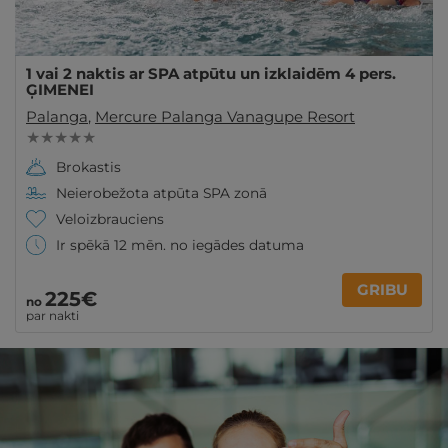
1 vai 2 naktis ar SPA atpūtu un izklaidēm 4 pers.
ĢIMENEI
Palanga
,
Mercure Palanga Vanagupe Resort
★ ★ ★ ★ ★
Brokastis
Neierobežota atpūta SPA zonā
Veloizbrauciens
Ir spēkā 12 mēn. no iegādes datuma
GRIBU
225€
no
par nakti