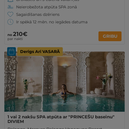
Neierobežota atpūta SPA zonā
Sagaidīšanas dzēriens
Ir spēkā 12 mēn. no iegādes datuma
210€
no
GRIBU
par nakti
Derīgs Arī VASARĀ
1 vai 2 nakšu SPA atpūta ar "PRINCEŠU baseinu"
DIVIEM