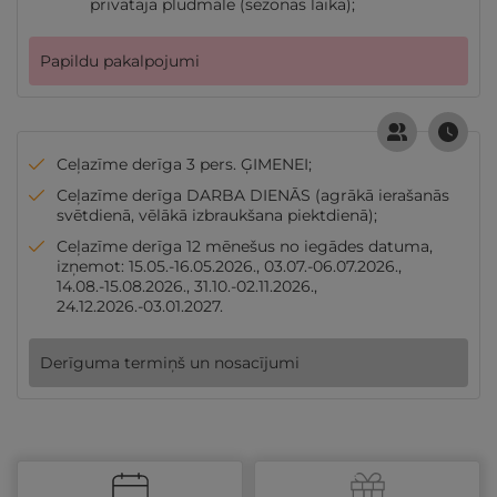
privātajā pludmalē (sezonas laikā);
Papildu pakalpojumi
Ceļazīme derīga 3 pers. ĢIMENEI;
Ceļazīme derīga DARBA DIENĀS (agrākā ierašanās
svētdienā, vēlākā izbraukšana piektdienā);
Ceļazīme derīga 12 mēnešus no iegādes datuma,
izņemot: 15.05.-16.05.2026., 03.07.-06.07.2026.,
14.08.-15.08.2026., 31.10.-02.11.2026.,
24.12.2026.-03.01.2027.
Derīguma termiņš un nosacījumi