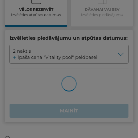
VĒLOS REZERVĒT
DĀVANAI VAI SEV
Izvēlēties atpūtas datumus
Izvēlēties piedāvājumu
Izvēlieties piedāvājumu un atpūtas datumus:
2 naktis
Īpaša cena "Vitality pool" peldbaseina, džakuzi un p
MAINĪT