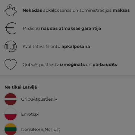
Nekādas
apkalpošanas un administrācijas
maksas
14 dienu
naudas atmaksas garantija
Kvalitatīva klientu
apkalpošana
GribuAtpusties.lv
izmēģināts
un
pārbaudīts
Ne tikai Latvijā
GribuAtpusties.lv
Emoti.pl
NoriuNoriuNoriu.lt