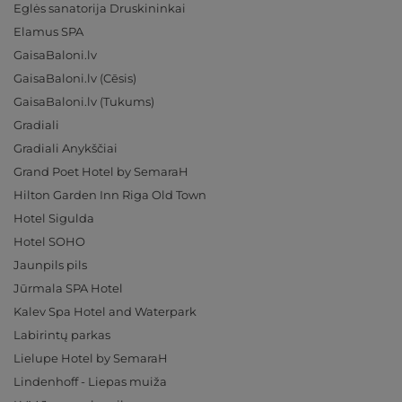
Eglės sanatorija Druskininkai
Elamus SPA
GaisaBaloni.lv
GaisaBaloni.lv (Cēsis)
GaisaBaloni.lv (Tukums)
Gradiali
Gradiali Anykščiai
Grand Poet Hotel by SemaraH
Hilton Garden Inn Riga Old Town
Hotel Sigulda
Hotel SOHO
Jaunpils pils
Jūrmala SPA Hotel
Kalev Spa Hotel and Waterpark
Labirintų parkas
Lielupe Hotel by SemaraH
Lindenhoff - Liepas muiža