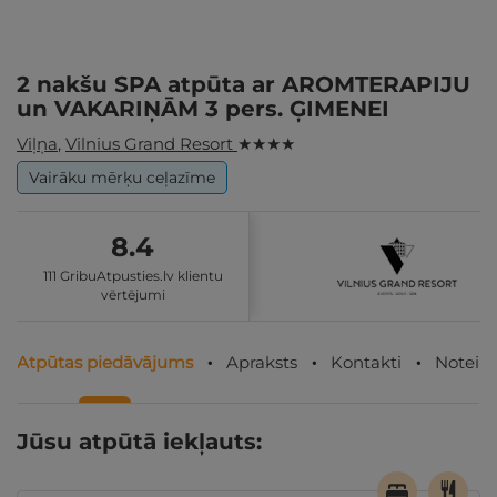
2 nakšu SPA atpūta ar AROMTERAPIJU
un VAKARIŅĀM 3 pers. ĢIMENEI
Viļņa
,
Vilnius Grand Resort
★ ★ ★ ★
Vairāku mērķu ceļazīme
8.4
111 GribuAtpusties.lv klientu
vērtējumi
Atpūtas piedāvājums
Apraksts
Kontakti
Noteik
Jūsu atpūtā iekļauts: