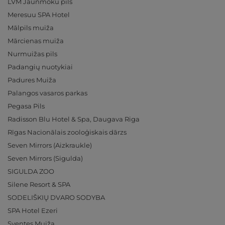
LVM Jaunmoku pils
Meresuu SPA Hotel
Mālpils muiža
Mārcienas muiža
Nurmuižas pils
Padangių nuotykiai
Padures Muiža
Palangos vasaros parkas
Pegasa Pils
Radisson Blu Hotel & Spa, Daugava Riga
Rīgas Nacionālais zooloģiskais dārzs
Seven Mirrors (Aizkraukle)
Seven Mirrors (Sigulda)
SIGULDA ZOO
Silene Resort & SPA
SODELIŠKIŲ DVARO SODYBA
SPA Hotel Ezeri
Sventes Muiža