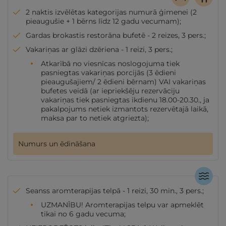
2 naktis izvēlētas kategorijas numurā ģimenei (2
pieaugušie + 1 bērns līdz 12 gadu vecumam);
Gardas brokastis restorāna bufetē - 2 reizes, 3 pers.;
Vakariņas ar glāzi dzēriena - 1 reizi, 3 pers.;
Atkarībā no viesnīcas noslogojuma tiek
pasniegtas vakariņas porcijās (3 ēdieni
pieaugušajiem/ 2 ēdieni bērnam) VAI vakariņas
bufetes veidā (ar iepriekšēju rezervāciju
vakariņas tiek pasniegtas ikdienu 18.00-20.30., ja
pakalpojums netiek izmantots rezervētajā laikā,
maksa par to netiek atgriezta);
Numurs un ēdināšana
Seanss aromterapijas telpā - 1 reizi, 30 min., 3 pers.;
UZMANĪBU! Aromterapijas telpu var apmeklēt
tikai no 6 gadu vecuma;