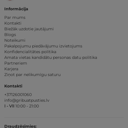
Informācija
Par mums
Kontakti
Biežāk uzdotie jautājumi
Blogs
Noteikumi
Pakalpojumu piedāvājumu izvietojums
Konfidencialitātes politika
Amata vietas kandidātu personas datu politika
Partneriem
Karjera
Ziņot par nelikumīgu saturu
Kontakti
+37126001060
info@gribuatpusties.lv
I - VII
10:00 - 21:00
Draudzēsimies: