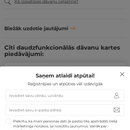
Kā izskatīsies dāvanu ceļazīme?
Biežāk uzdotie jautājumi
Citi daudzfunkcionālās dāvanu kartes
piedāvājumi:
Pārskatīt citus daudzfunkcionālās dāvanu kartes
Saņem atlaidi atpūtai!
TOP piedāvājumus
Reģistrējies un atpūties vēl izdevīgāk
Līdzīgi atpūtas piedāvājumi
REZERVĀCIJA
internetā
Piekrītu, ka mani personas dati (e-pasts) tiks apstrādāti tiešā
mārketinga nolūkos, lai nosūtītu jaunumus. Vairāk par -