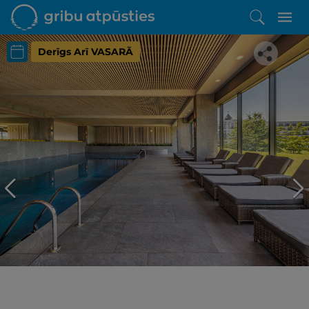
Derīgs Arī VASARĀ
Iepatikās šis piedāvājums?
Līdz brīnišķīgai atpūtai atlikuši tikai daži soļi
PĒRKU