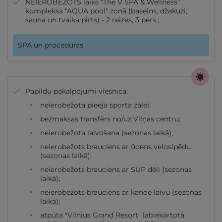
NEIEROBEŽOTS laiks "The V SPA & Wellness"
kompleksa "AQUA pool" zonā (baseins, džakuzi,
sauna un tvaika pirts) - 2 reizes, 3 pers.;
SPA un procedūras
Papildu pakalpojumi viesnīcā:
neierobežota pieeja sporta zālei;
bezmaksas transfērs no/uz Viļņas centru;
neierobežota laivošana (sezonas laikā);
neierobežots brauciens ar ūdens velosipēdu
(sezonas laikā);
neierobežots brauciens ar SUP dēli (sezonas
laikā);
neierobežots brauciens ar kanoe laivu (sezonas
laikā);
atpūta "Vilnius Grand Resort" labiekārtotā