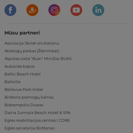
Mūsu partneri
Asociacija Skrisk oro balionu
Atostogų parkas (Žibininkai)
Atpūtas vieta "Buki" MiniZoo BUKS
Auksinės kopos
Baltic Beach Hotel
Baltvilla
Bellevue Park Hotel
Birštono pramogų kalnas
Bistrampolio Dvaras
Daina Jurmala Beach Hotel & SPA
Eglės reabilitacijos centras | CORE
Eglės sanatorija Birštonas