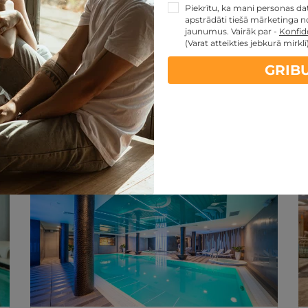
Piekrītu, ka mani personas dati
apstrādāti tiešā mārketinga no
jaunumus. Vairāk par -
Konfide
(Varat atteikties jebkurā mirklī
GRIB
artes piedāvājumi:
kartes TOP piedāvājumus
ti
Noteikumi
REZERVĀCIJA
internetā