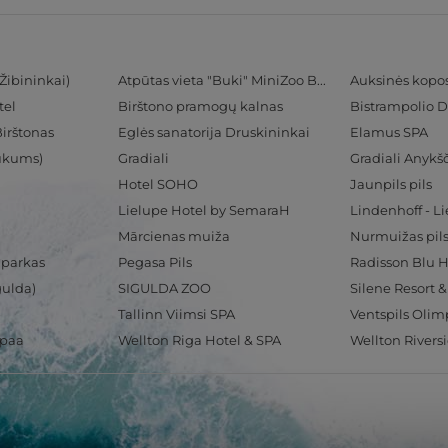
Žibininkai)
Atpūtas vieta "Buki" MiniZoo BUKS
Auksinės kopo
tel
Birštono pramogų kalnas
Bistrampolio D
Birštonas
Eglės sanatorija Druskininkai
Elamus SPA
Tukums)
Gradiali
Gradiali Anykšč
Hotel SOHO
Jaunpils pils
Lielupe Hotel by SemaraH
Lindenhoff - L
Mārcienas muiža
Nurmuižas pil
 parkas
Pegasa Pils
gulda)
SIGULDA ZOO
Silene Resort 
Tallinn Viimsi SPA
spaa
Wellton Riga Hotel & SPA
Wellton Rivers