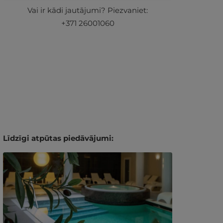
Vai ir kādi jautājumi? Piezvaniet:
+371 26001060
Līdzīgi atpūtas piedāvājumi: