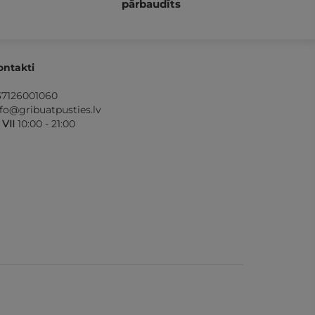
pārbaudīts
ontakti
37126001060
nfo@gribuatpusties.lv
- VII
10:00 - 21:00