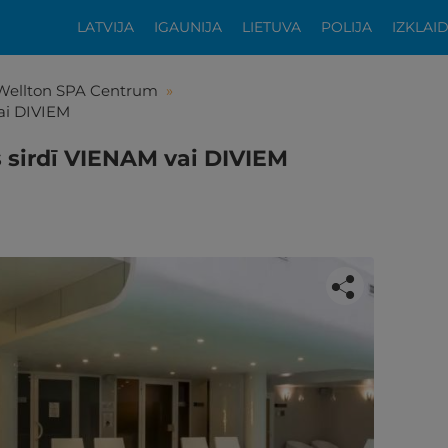
LATVIJA
IGAUNIJA
LIETUVA
POLIJA
IZKLAI
Wellton SPA Centrum
»
ai DIVIEM
 sirdī VIENAM vai DIVIEM
tikās šis piedāvājums?
ķīgai atpūtai atlikuši tikai daži soļi