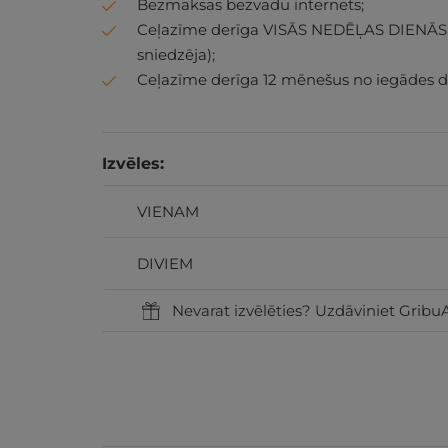
Bezmaksas bezvadu internets;
Ceļazīme derīga VISĀS NEDĒĻAS DIENĀS (i
sniedzēja);
Ceļazīme derīga 12 mēnešus no iegādes 
Izvēles:
VIENAM
DIVIEM
Nevarat izvēlēties? Uzdāviniet GribuA