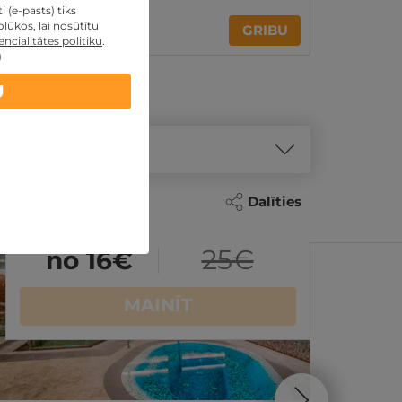
 (e-pasts) tiks
25€
30€
lūkos, lai nosūtītu
GRIBU
no
ncialitātes politiku
.
)
U
Dalīties
Akcija
- 16%
25
€
no 16
€
MAINĪT
Spēkā vēl