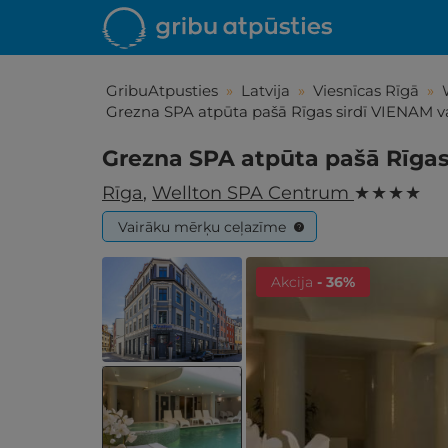
GribuAtpusties
»
Latvija
»
Viesnīcas Rīgā
»
Grezna SPA atpūta pašā Rīgas sirdī VIENAM v
Grezna SPA atpūta pašā Rīgas
Rīga
,
Wellton SPA Centrum
★ ★ ★ ★
Vairāku mērķu ceļazīme
?
Akcija
- 36%
Iepa
Līdz brīniš