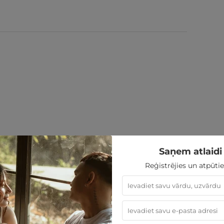
Saņem atlaidi 
Reģistrējies un atpūtie