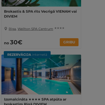
Brokastis & SPA rīts Vecrīgā VIENAM vai
DIVIEM
★ ★ ★ ★
Rīga
,
Wellton SPA Centrum
30€
GRIBU
no
REZERVĀCIJA
internetā
Izsmalcināta ★★★★ SPA atpūta ar
brokastīm Rīgā DIVIEM