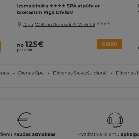
Izsmalcināta ★★★★ SPA atpūta ar
brokastīm Rīgā DIVIEM
★ ★ ★ ★
Rīga
,
Wellton Riverside SPA Hotel
125€
GRIBU
no
par nakti
anas
Dienas Spa
Dāvanas Sieviešu dienā
Dāvanas 
 dienu
naudas atmaksas
Kvalitatīva klientu
apkalp