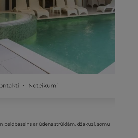
PĒRKU
ontakti
Noteikumi
 peldbaseins ar ūdens strūklām, džakuzi, somu