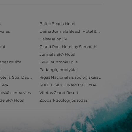
s
Baltic Beach Hotel
varas
Daina Jurmala Beach Hotel & SPA
GaisaBaloni.lv
iai
Grand Poet Hotel by SemaraH
Jūrmala SPA Hotel
iepas muiža
LVM Jaunmoku pils
s
Padangių nuotykiai
Radisson Blu Hotel & Spa, Daugava Riga
Rīgas Nacionālais zooloģiskais dārzs
& SPA
SODELIŠKIŲ DVARO SODYBA
Ventspils Olimpiskā centra viesnīca
Vilnius Grand Resort
ide SPA Hotel
Zoopark zoologijos sodas