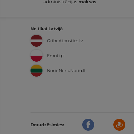
administrācijas
maksas
Ne tikai Latvijā
GribuAtpusties.lv
Emoti.pl
NoriuNoriuNoriu.lt
Draudzēsimies: