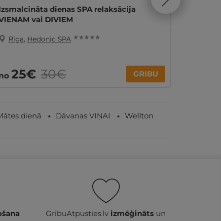
Izsmalcināta dienas SPA relaksācija
ĪPAŠAIS
VIENAM vai DIVIEM
SPA ba
★ ★ ★ ★ ★
Rīga
,
Hedonic SPA
Rīga
,
13
25€
30€
no
GRIBU
no
par nakti
Mātes dienā
Dāvanas VIŅAI
Wellton
ošana
GribuAtpusties.lv
izmēģināts
un