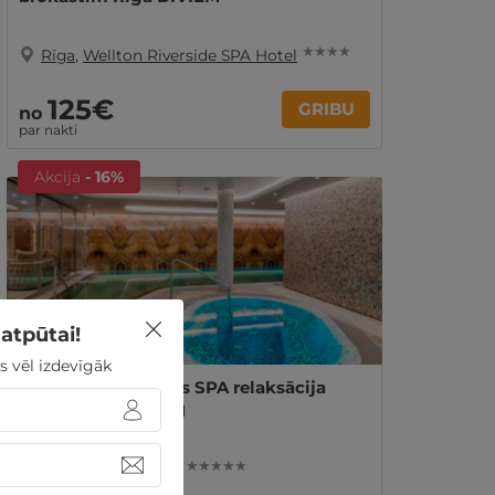
★ ★ ★ ★
Rīga
,
Wellton Riverside SPA Hotel
125€
GRIBU
no
par nakti
Akcija
- 16%
atpūtai!
s vēl izdevīgāk
Izsmalcināta dienas SPA relaksācija
VIENAM vai DIVIEM
★ ★ ★ ★ ★
Rīga
,
Hedonic SPA