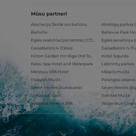
Mūsu partneri
Asociacija Skrisk oro balionu
Atostogų parkas (
Baltvilla
Bellevue Park Ho
Eglės reabilitacijos centras | CORE
Eglės sanatorija 
GaisaBaloni.lv (Cēsis)
GaisaBaloni.lv (
Hilton Garden Inn Riga Old Town
Hotel Sigulda
Kalev Spa Hotel and Waterpark
Labirintų parkas
Meresuu SPA Hotel
Mālpils muiža
Padures Muiža
Palangos vasaros
Seven Mirrors (Aizkraukle)
Seven Mirrors (Si
SPA Hotel Ezeri
Sventes Muiža
Vytautas Mineral SPA
Wagenküll Lossi