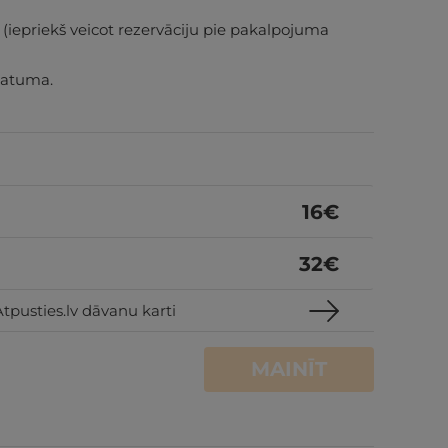
epriekš veicot rezervāciju pie pakalpojuma
datuma.
16
€
32
€
tpusties.lv dāvanu karti
MAINĪT