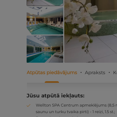
Atpūtas piedāvājums
Apraksts
K
Jūsu atpūtā iekļauts:
Wellton SPA Centrum apmeklējums (8,5 m
saunu un turku tvaika pirti) - 1 reizi, 1.5 st.;