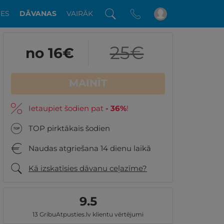
DES
DĀVANAS
VAIRĀK
25
€
no 16
€
MAINĪT
Ietaupiet šodien pat
-
36
%
!
TOP pirktākais šodien
Naudas atgriešana 14 dienu laikā
Kā izskatīsies dāvanu ceļazīme?
9.5
13 GribuAtpusties.lv klientu vērtējumi