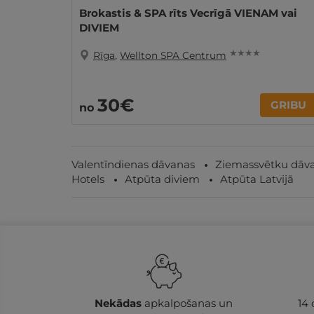
Brokastis & SPA rīts Vecrīgā VIENAM vai
DIVIEM
★ ★ ★ ★
Rīga
,
Wellton SPA Centrum
30€
GRIBU
no
Valentīndienas dāvanas
Ziemassvētku dāv
Hotels
Atpūta diviem
Atpūta Latvijā
Nekādas
apkalpošanas un
14