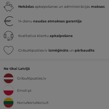
Nekādas
apkalpošanas un administrācijas
maksas
14 dienu
naudas atmaksas garantija
Kvalitatīva klientu
apkalpošana
GribuAtpusties.lv
izmēģināts
un
pārbaudīts
Ne tikai Latvijā
GribuAtpusties.lv
Emoti.pl
NoriuNoriuNoriu.lt