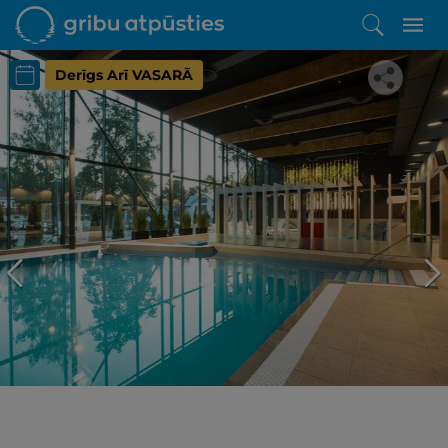
Derīgs Arī VASARĀ
Iepatikās šis piedāvājums?
Līdz brīnišķīgai atpūtai atlikuši tikai daži soļi
PĒRKU