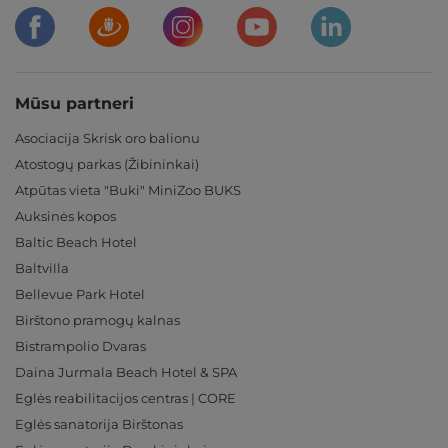
Mūsu partneri
Asociacija Skrisk oro balionu
Atostogų parkas (Žibininkai)
Atpūtas vieta "Buki" MiniZoo BUKS
Auksinės kopos
Baltic Beach Hotel
Baltvilla
Bellevue Park Hotel
Birštono pramogų kalnas
Bistrampolio Dvaras
Daina Jurmala Beach Hotel & SPA
Eglės reabilitacijos centras | CORE
Eglės sanatorija Birštonas