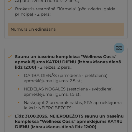
Atpūta izvēlētā numurā 2 pers.;
Brokastis restorānā "Jūrmala" (pēc zviedru galda
principa) - 2 pers.;
Numurs un ēdināšana
Saunu un baseinu kompleksa "Wellness Oasis"
apmeklējums KATRU DIENU (izbraukšanas dienā
līdz 12:00)
- 2 reizes, 2 pers.;
DARBA DIENĀS (pirmdiena - piektdiena)
apmeklējuma ilgums: 2.5 st.;
NEDĒĻAS NOGALĒS (sestdiena - svētdiena)
apmeklējuma ilgums: 1.5 st.;
Nakšņojot 2 un vairāk naktis, SPA apmeklējuma
laiks ir NEIEROBEŽOTS;
Līdz 31.08.2026. NEIEROBEŽOTS saunu un baseinu
kompleksa "Wellness Oasis" apmeklējums KATRU
DIENU (izbraukšanas dienā līdz 12:00)