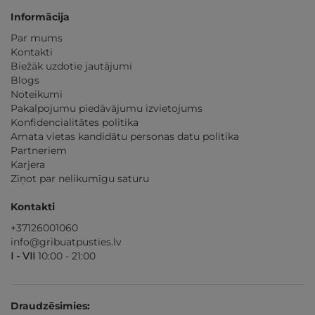
Informācija
Par mums
Kontakti
Biežāk uzdotie jautājumi
Blogs
Noteikumi
Pakalpojumu piedāvājumu izvietojums
Konfidencialitātes politika
Amata vietas kandidātu personas datu politika
Partneriem
Karjera
Ziņot par nelikumīgu saturu
Kontakti
+37126001060
info@gribuatpusties.lv
I - VII
10:00 - 21:00
Draudzēsimies: