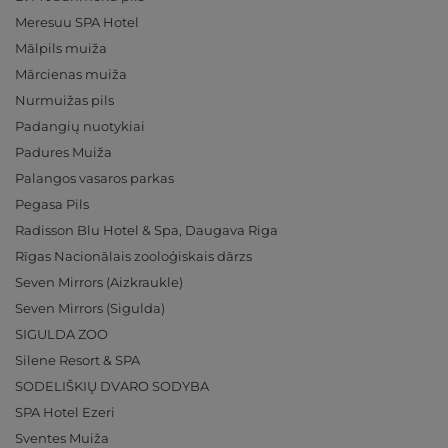
Meresuu SPA Hotel
Mālpils muiža
Mārcienas muiža
Nurmuižas pils
Padangių nuotykiai
Padures Muiža
Palangos vasaros parkas
Pegasa Pils
Radisson Blu Hotel & Spa, Daugava Riga
Rīgas Nacionālais zooloģiskais dārzs
Seven Mirrors (Aizkraukle)
Seven Mirrors (Sigulda)
SIGULDA ZOO
Silene Resort & SPA
SODELIŠKIŲ DVARO SODYBA
SPA Hotel Ezeri
Sventes Muiža