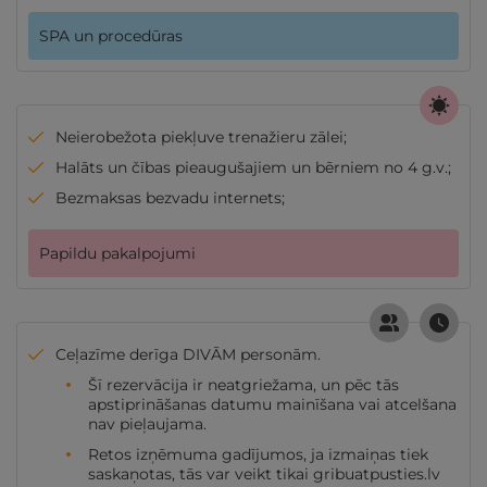
SPA un procedūras
Neierobežota piekļuve trenažieru zālei;
Halāts un čības pieaugušajiem un bērniem no 4 g.v.;
Bezmaksas bezvadu internets;
Papildu pakalpojumi
Ceļazīme derīga DIVĀM personām.
Šī rezervācija ir neatgriežama, un pēc tās
apstiprināšanas datumu mainīšana vai atcelšana
nav pieļaujama.
Retos izņēmuma gadījumos, ja izmaiņas tiek
saskaņotas, tās var veikt tikai gribuatpusties.lv