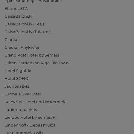
Eglės sanatorija Druskininkai
Elamus SPA
GaisaBaloni.lv
GaisaBaloni.lv (Cēsis)
GaisaBaloni.lv (Tukums)
Gradiali
Gradiali Anykščiai
Grand Poet Hotel by SemaraH
Hilton Garden Inn Riga Old Town
Hotel Sigulda
Hotel SOHO
Jaunpils pils
Jūrmala SPA Hotel
Kalev Spa Hotel and Waterpark
Labirintų parkas
Lielupe Hotel by SemaraH
Lindenhoff - Liepas muiža
LVM Jaunmoku pils