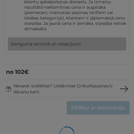
klientu apkalpošanas dienests. Ja izmaiņu
rezultātā naktsmītnes cena ir augstāka
(piemēram, mainoties sezonas tarifiem vai
istabas kategorijai), klientam ir jāpiemaksā cenu
starpība. Ja jaunā cena ir zemāka, starpība netiek
atmaksāta.
Derīguma termiņš un nosacījumi
no
102
€
Nevarat izvēlēties? Uzdāviniet GribuAtpusties.lv
dāvanu karti
PĒRKU
ar rezervāciju