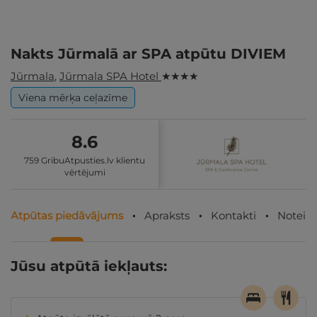
Nakts Jūrmalā ar SPA atpūtu DIVIEM
Jūrmala
,
Jūrmala SPA Hotel
★ ★ ★ ★
Viena mērķa ceļazīme
8.6
759 GribuAtpusties.lv klientu
vērtējumi
Atpūtas piedāvājums
Apraksts
Kontakti
Noteik
Jūsu atpūtā iekļauts: