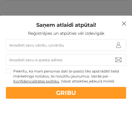
Valentīndienas dāvanas
Īpašie piedāvājumi
Dienas
Saņem atlaidi atpūtai!
Spa
Atpūta pie jūras
Dāvanas Sieviešu dienā
Dāvanu idejas
Dāvanas ar SPA
Veselības atpūta -
Reģistrējies un atpūties vēl izdevīgāk
sanatorijas, SPA viesnīcas
Dāvanas Mātes dienā
Dāvanas VIŅAI
Jaunumi
Atpūta Latvijā
Piekrītu, ka mani personas dati (e-pasts) tiks apstrādāti tiešā
Nekādas
apkalpošanas un administrācijas
maksas
mārketinga nolūkos, lai nosūtītu jaunumus. Vairāk par -
Konfidencialitātes politiku
.
(Varat atteikties jebkurā mirklī)
14 dienu
naudas atmaksas garantija
GRIBU
Kvalitatīva klientu
apkalpošana
GribuAtpusties.lv
izmēģināts
un
pārbaudīts