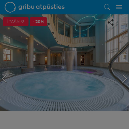
ĪPAŠAIS!
- 20%
Iepatikās šis piedāvājums?
Līdz brīnišķīgai atpūtai atlikuši tikai daži soļi
PĒRKU