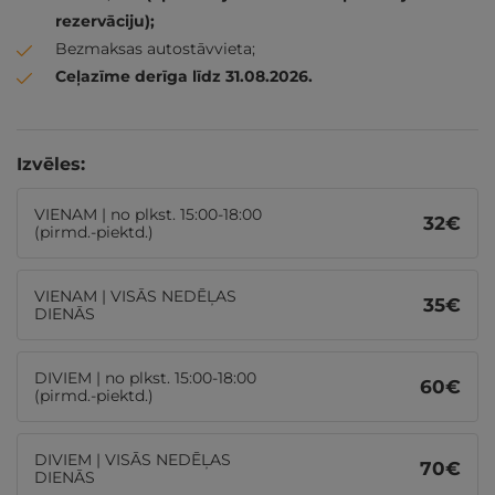
rezervāciju);
Bezmaksas autostāvvieta;
Ceļazīme derīga līdz 31.08.2026.
Izvēles:
VIENAM | no plkst. 15:00-18:00
32
€
(pirmd.-piektd.)
VIENAM | VISĀS NEDĒĻAS
35
€
DIENĀS
DIVIEM | no plkst. 15:00-18:00
60
€
(pirmd.-piektd.)
DIVIEM | VISĀS NEDĒĻAS
70
€
DIENĀS