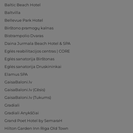
Baltic Beach Hotel
Baltvilla
Bellevue Park Hotel
Birštono pramogų kalnas
Bistrampolio Dvaras
Daina Jurmala Beach Hotel & SPA
Eglės reabilitacijos centras | CORE
Eglės sanatorija Birštonas
Eglės sanatorija Druskininkai
Elamus SPA
GaisaBaloni.lv
GaisaBaloni.lv (Cēsis)
GaisaBaloni.lv (Tukums)
Gradiali
Gradiali Anykščiai
Grand Poet Hotel by SemaraH
Hilton Garden Inn Riga Old Town