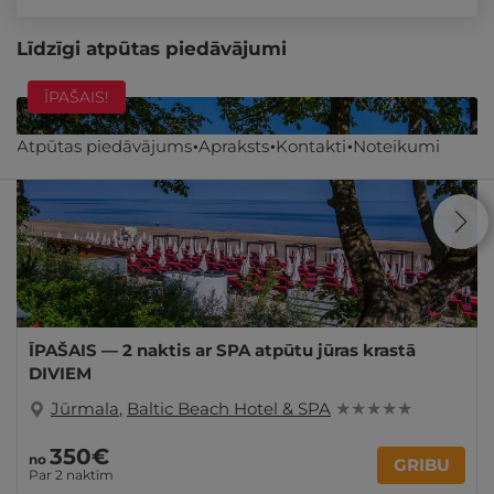
Līdzīgi atpūtas piedāvājumi
ĪPAŠAIS!
Atpūtas piedāvājums
Apraksts
Kontakti
Noteikumi
ĪPAŠAIS — 2 naktis ar SPA atpūtu jūras krastā
DIVIEM
Jūrmala
,
Baltic Beach Hotel & SPA
★ ★ ★ ★ ★
350€
no
GRIBU
Par 2 naktīm