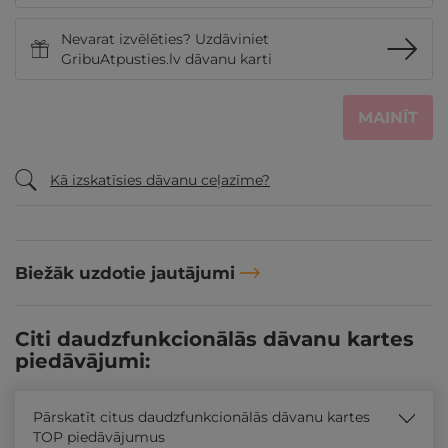
Nevarat izvēlēties? Uzdāviniet
GribuAtpusties.lv dāvanu karti
MAINĪT
Kā izskatīsies dāvanu ceļazīme?
Biežāk uzdotie jautājumi
Citi daudzfunkcionālās dāvanu kartes
piedāvājumi:
Pārskatīt citus daudzfunkcionālās dāvanu kartes
TOP piedāvājumus