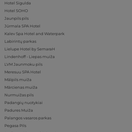
Hotel Sigulda
Hotel SOHO
Jaunpils pils
Jūrmala SPA Hotel
Kalev Spa Hotel and Waterpark
Labirintų parkas
Lielupe Hotel by SemaraH
Lindenhoff - Liepas muiža
LVM Jaunmoku pils
Meresuu SPA Hotel
Mālpils muiža
Mārcienas muiža
Nurmuižas pils
Padangių nuotykiai
Padures Muiža
Palangos vasaros parkas
Pegasa Pils