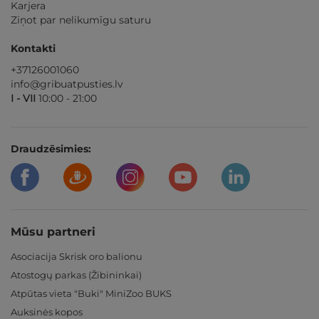
Karjera
Ziņot par nelikumīgu saturu
Kontakti
+37126001060
info@gribuatpusties.lv
I - VII
10:00 - 21:00
Draudzēsimies:
Mūsu partneri
Asociacija Skrisk oro balionu
Atostogų parkas (Žibininkai)
Atpūtas vieta "Buki" MiniZoo BUKS
Auksinės kopos