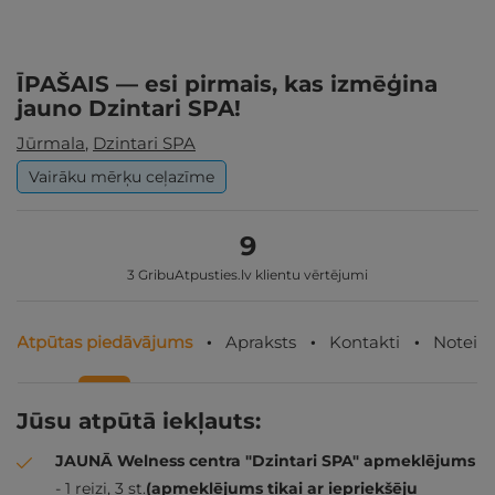
ĪPAŠAIS — esi pirmais, kas izmēģina
jauno Dzintari SPA!
Jūrmala
,
Dzintari SPA
Vairāku mērķu ceļazīme
9
3 GribuAtpusties.lv klientu vērtējumi
Atpūtas piedāvājums
Apraksts
Kontakti
Noteik
Jūsu atpūtā iekļauts:
JAUNĀ Welness centra "Dzintari SPA" apmeklējums
- 1 reizi, 3 st.
(apmeklējums tikai ar iepriekšēju