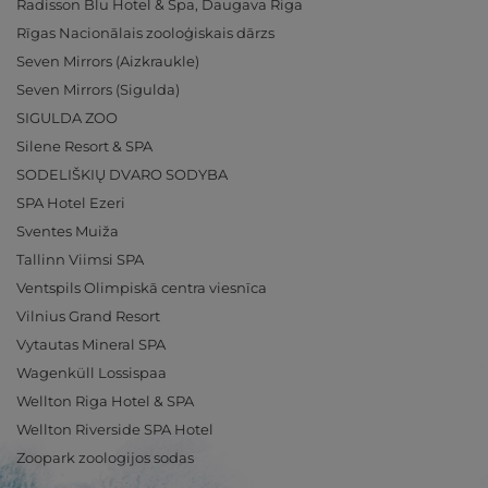
Radisson Blu Hotel & Spa, Daugava Riga
Rīgas Nacionālais zooloģiskais dārzs
Seven Mirrors (Aizkraukle)
Seven Mirrors (Sigulda)
SIGULDA ZOO
Silene Resort & SPA
SODELIŠKIŲ DVARO SODYBA
SPA Hotel Ezeri
Sventes Muiža
Tallinn Viimsi SPA
Ventspils Olimpiskā centra viesnīca
Vilnius Grand Resort
Vytautas Mineral SPA
Wagenküll Lossispaa
Wellton Riga Hotel & SPA
Wellton Riverside SPA Hotel
Zoopark zoologijos sodas