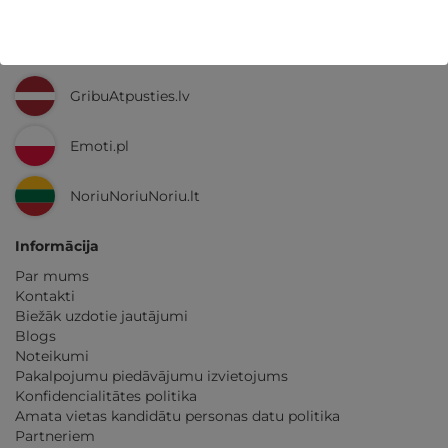
Ne tikai Latvijā
GribuAtpusties.lv
Emoti.pl
NoriuNoriuNoriu.lt
Informācija
Par mums
Kontakti
Biežāk uzdotie jautājumi
Blogs
Noteikumi
Pakalpojumu piedāvājumu izvietojums
Konfidencialitātes politika
Amata vietas kandidātu personas datu politika
Partneriem