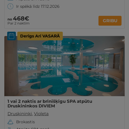
Ir spēkā līdz 17.12.2026
468€
no
GRIBU
Par 2 naktīm
Derīgs Arī VASARĀ
1 vai 2 naktis ar brīnišķīgu SPA atpūtu
Druskininkos DIVIEM
Druskininki
,
Violeta
Brokastis