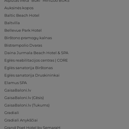
Atpūtas vieta "Buki" MiniZoo BUKS
Auksinės kopos
Baltic Beach Hotel
Baltvilla
Bellevue Park Hotel
Birštono pramogų kalnas
Bistrampolio Dvaras
Daina Jurmala Beach Hotel & SPA
Eglės reabilitacijos centras | CORE
Eglės sanatorija Birštonas
Eglės sanatorija Druskininkai
Elamus SPA
GaisaBaloni.lv
GaisaBaloni.lv (Cēsis)
GaisaBaloni.lv (Tukums)
Gradiali
Gradiali Anykščiai
Grand Poet Hotel by SemaraH