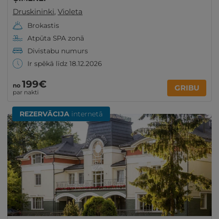
Druskininki
,
Violeta
Brokastis
Atpūta SPA zonā
Divistabu numurs
Ir spēkā līdz 18.12.2026
199€
no
GRIBU
par nakti
REZERVĀCIJA
internetā