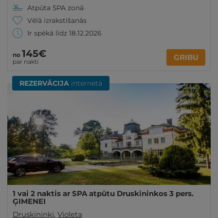
Atpūta SPA zonā
Vēlā izrakstīšanās
Ir spēkā līdz 18.12.2026
145€
no
GRIBU
par nakti
REZERVĀCIJA
internetā
1 vai 2 naktis ar SPA atpūtu Druskininkos 3 pers.
ĢIMENEI
Druskininki
,
Violeta