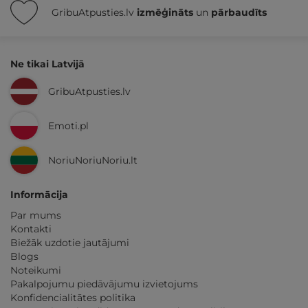
GribuAtpusties.lv
izmēģināts
un
pārbaudīts
Ne tikai Latvijā
GribuAtpusties.lv
Emoti.pl
NoriuNoriuNoriu.lt
Informācija
Par mums
Kontakti
Biežāk uzdotie jautājumi
Blogs
Noteikumi
Pakalpojumu piedāvājumu izvietojums
Konfidencialitātes politika