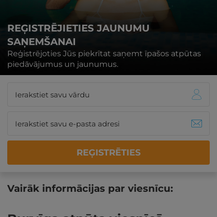
REĢISTRĒJIETIES JAUNUMU
SAŅEMŠANAI
Reģistrējoties Jūs piekrītat saņemt īpašos atpūtas
piedāvājumus un jaunumus.
REĢISTRĒTIES
Vairāk informācijas par viesnīcu: