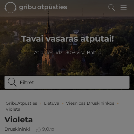
Tavai vasaras atpūtai!
Atlaides līdz -30% visā Baltijā
Filtrēt
GribuAtpusties
»
Lietuva
»
Viesnīcas Druskininkos
»
Violeta
Violeta
Druskininki
9,0
/10