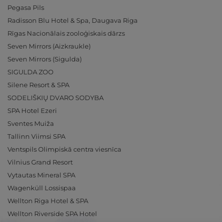
Pegasa Pils
Radisson Blu Hotel & Spa, Daugava Riga
Rīgas Nacionālais zooloģiskais dārzs
Seven Mirrors (Aizkraukle)
Seven Mirrors (Sigulda)
SIGULDA ZOO
Silene Resort & SPA
SODELIŠKIŲ DVARO SODYBA
SPA Hotel Ezeri
Sventes Muiža
Tallinn Viimsi SPA
Ventspils Olimpiskā centra viesnīca
Vilnius Grand Resort
Vytautas Mineral SPA
Wagenküll Lossispaa
Wellton Riga Hotel & SPA
Wellton Riverside SPA Hotel