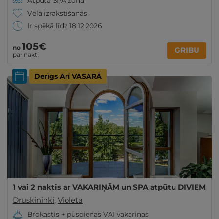
Atpūta SPA zonā
Vēlā izrakstīšanās
Ir spēkā līdz 18.12.2026
105€
no
GRIBU
par nakti
Derīgs Arī VASARĀ
1 vai 2 naktis ar VAKARIŅĀM un SPA atpūtu DIVIEM
Druskininki
,
Violeta
Brokastis + pusdienas VAI vakariņas