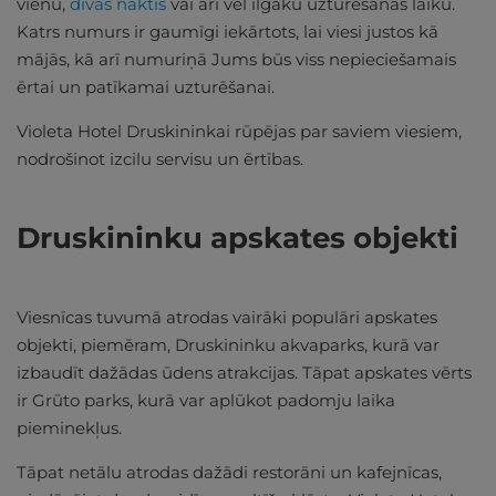
vienu,
divas naktis
vai arī vēl ilgāku uzturēšanās laiku.
Katrs numurs ir gaumīgi iekārtots, lai viesi justos kā
mājās, kā arī numuriņā Jums būs viss nepieciešamais
ērtai un patīkamai uzturēšanai.
Violeta Hotel Druskininkai rūpējas par saviem viesiem,
nodrošinot izcilu servisu un ērtības.
Druskininku apskates objekti
Viesnīcas tuvumā atrodas vairāki populāri apskates
objekti, piemēram, Druskininku akvaparks, kurā var
izbaudīt dažādas ūdens atrakcijas. Tāpat apskates vērts
ir Grūto parks, kurā var aplūkot padomju laika
pieminekļus.
Tāpat netālu atrodas dažādi restorāni un kafejnīcas,