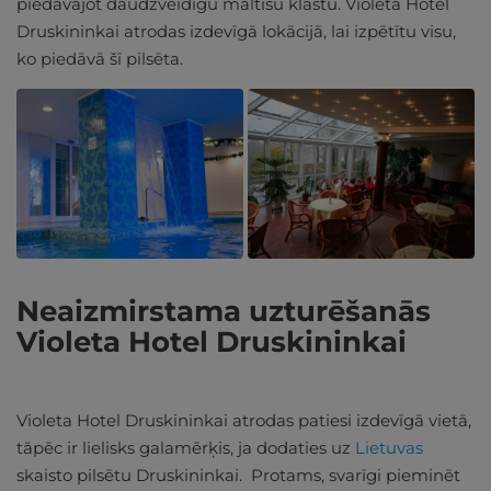
piedāvājot daudzveidīgu maltīšu klāstu. Violeta Hotel
Druskininkai atrodas izdevīgā lokācijā, lai izpētītu visu,
ko piedāvā šī pilsēta.
Neaizmirstama uzturēšanās
Violeta Hotel Druskininkai
Violeta Hotel Druskininkai atrodas patiesi izdevīgā vietā,
tāpēc ir lielisks galamērķis, ja dodaties uz
Lietuvas
skaisto pilsētu Druskininkai. Protams, svarīgi pieminēt