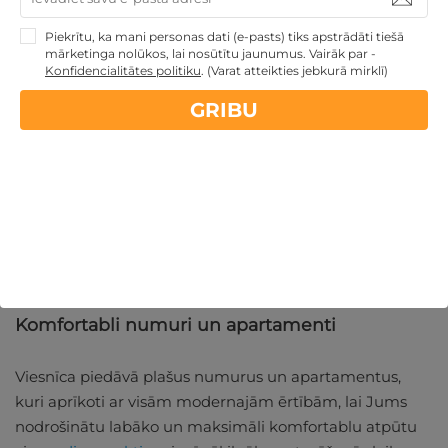
Atpūta upes krastā
Piekrītu, ka mani personas dati (e-pasts) tiks apstrādāti tiešā
mārketinga nolūkos, lai nosūtītu jaunumus. Vairāk par -
Konfidencialitātes politiku
.
(Varat atteikties jebkurā mirklī)
Violeta Hotel Druskininkai atrodas Nemunas upes
GRIBU
krastā, nodrošinot viesiem skaistus skatus un iespēju
doties mierīgā pastaigā gar upes krastu.
Šī viesnīca upes krastā ideāli piemērota relaksējošai
atpūtai dabas klēpī. Lieliskie skati papildinās arī Jūsu
atpūtu, atrodoties un pilnvērtīgi izbaudot
SPA
procedūras diviem
vai vienam, ko piedāvā viesnīcas
welness centrs.
Komfortabli numuri un apartamenti
Viesnīca piedāvā plašus numurus un apartamentus,
kuri aprīkoti ar visām modernajām ērtībām, lai Jums
nodrošinātu labāko un maksimāli komfortablu atpūtu