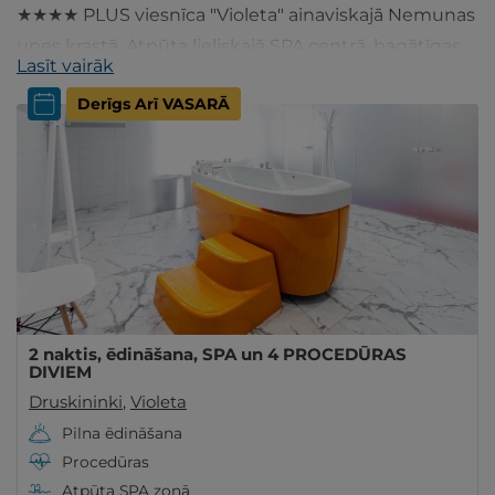
★★★★ PLUS viesnīca "Violeta" ainaviskajā Nemunas
upes krastā. Atpūta lieliskajā SPA centrā, bagātīgas
Lasīt vairāk
maltītes, komfortabls numuriņš - izvēlies šeit!
Derīgs Arī VASARĀ
2 naktis, ēdināšana, SPA un 4 PROCEDŪRAS
DIVIEM
Druskininki
,
Violeta
Pilna ēdināšana
Procedūras
Atpūta SPA zonā