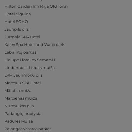
Hilton Garden Inn Riga Old Town
Hotel Sigulda
Hotel SOHO
Jaunpils pils
Jūrmala SPA Hotel
Kalev Spa Hotel and Waterpark
Labirintų parkas
Lielupe Hotel by SemaraH
Lindenhoff - Liepas muiža
LVM Jaunmoku pils
Meresuu SPA Hotel
Mālpils muiža
Mārcienas muiža
Nurmuižas pils
Padangių nuotykiai
Padures Muiža
Palangos vasaros parkas