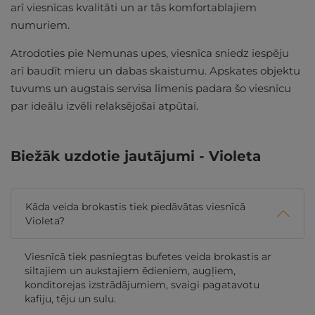
arī viesnīcas kvalitāti un ar tās komfortablajiem
numuriem.
Atrodoties pie Nemunas upes, viesnīca sniedz iespēju
arī baudīt mieru un dabas skaistumu. Apskates objektu
tuvums un augstais servisa līmenis padara šo viesnīcu
par ideālu izvēli relaksējošai atpūtai.
Biežāk uzdotie jautājumi - Violeta
Kāda veida brokastis tiek piedāvātas viesnīcā
Violeta?
Viesnīcā tiek pasniegtas bufetes veida brokastis ar
siltajiem un aukstajiem ēdieniem, augļiem,
konditorejas izstrādājumiem, svaigi pagatavotu
kafiju, tēju un sulu.