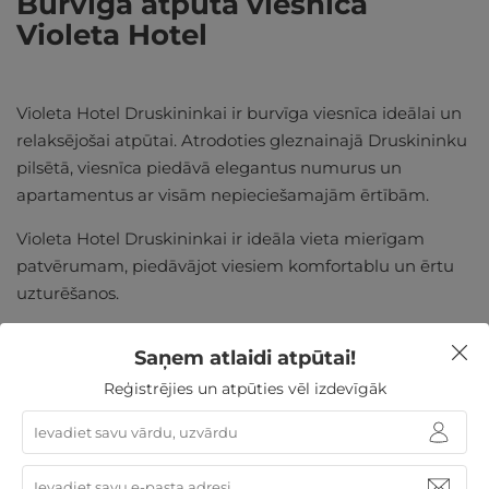
Burvīga atpūta viesnīcā
Violeta Hotel
Violeta Hotel Druskininkai ir burvīga viesnīca ideālai un
relaksējošai atpūtai. Atrodoties gleznainajā Druskininku
pilsētā, viesnīca piedāvā elegantus numurus un
apartamentus ar visām nepieciešamajām ērtībām.
Violeta Hotel Druskininkai ir ideāla vieta mierīgam
patvērumam, piedāvājot viesiem komfortablu un ērtu
uzturēšanos.
Saņem atlaidi atpūtai!
Reģistrējies un atpūties vēl izdevīgāk