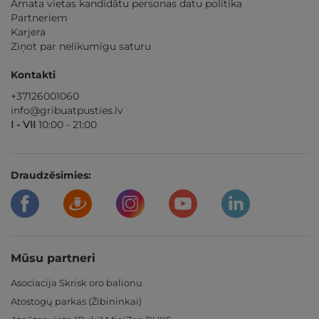
Amata vietas kandidātu personas datu politika
Partneriem
Karjera
Ziņot par nelikumīgu saturu
Kontakti
+37126001060
info@gribuatpusties.lv
I - VII
10:00 - 21:00
Draudzēsimies:
Mūsu partneri
Asociacija Skrisk oro balionu
Atostogų parkas (Žibininkai)