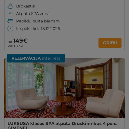
Brokastis
Atpūta SPA zonā
Papildu gulta bērnam
Ir spēkā līdz 18.12.2026
149€
no
GRIBU
par nakti
REZERVĀCIJA
internetā
LUKSUSA klases SPA atpūta Druskininkos 4 pers.
ĢIMENEI