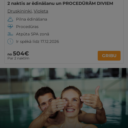
2 naktis ar ēdināšanu un PROCEDŪRĀM DIVIEM
Druskininki
,
Violeta
Pilna ēdināšana
Procedūras
Atpūta SPA zonā
Ir spēkā līdz 17.12.2026
504€
no
GRIBU
Par 2 naktīm