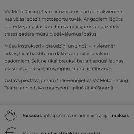
VV Moto Racing Team ir uzticams partneris ikvienam,
kas vēlas iepazīt motosportu tuvāk. Ar gadiem iegūta
pieredze, augstas kvalitātes aprīkojums un dažādās
trases padara mūsu piedāvājumus īpašus.
Mūsu instruktori – draudzīgi un zinoši – ir vienmēr
līdzās, lai atbalstītu un dalītos ar profesionāliem
padomiem. Šeit ne tikai brauksi, bet arī apgūsi jaunas
prasmes un, iespējams, iegūsi jaunu aizraušanos.
Gatavs piedzīvojumam? Pievienojieties VV Moto Racing
Team un piedzīvo motosportu pilnā tā krāšņumā!
Nekādas
apkalpošanas un administrācijas
maksas
14 dienu
naudas atmaksas garantija