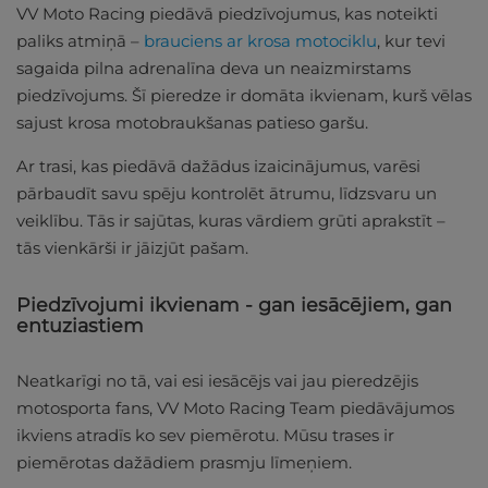
VV Moto Racing piedāvā piedzīvojumus, kas noteikti
paliks atmiņā –
brauciens ar krosa motociklu
, kur tevi
sagaida pilna adrenalīna deva un neaizmirstams
piedzīvojums. Šī pieredze ir domāta ikvienam, kurš vēlas
sajust krosa motobraukšanas patieso garšu.
Ar trasi, kas piedāvā dažādus izaicinājumus, varēsi
pārbaudīt savu spēju kontrolēt ātrumu, līdzsvaru un
veiklību. Tās ir sajūtas, kuras vārdiem grūti aprakstīt –
tās vienkārši ir jāizjūt pašam.
Piedzīvojumi ikvienam - gan iesācējiem, gan
entuziastiem
Neatkarīgi no tā, vai esi iesācējs vai jau pieredzējis
motosporta fans, VV Moto Racing Team piedāvājumos
ikviens atradīs ko sev piemērotu. Mūsu trases ir
piemērotas dažādiem prasmju līmeņiem.