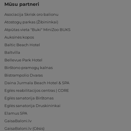
Mūsu partneri
Asociacija Skrisk oro balionu
Atostogų parkas (Žibininkai)
Atpūtas vieta "Buki" MiniZoo BUKS
Auksinės kopos
Baltic Beach Hotel
Baltvilla
Bellevue Park Hotel
Birštono pramogų kalnas
Bistrampolio Dvaras
Daina Jurmala Beach Hotel & SPA
Eglės reabilitacijos centras | CORE
Eglės sanatorija Birštonas
Eglės sanatorija Druskininkai
Elamus SPA
GaisaBaloni.lv
GaisaBaloni.lv (Cēsis)