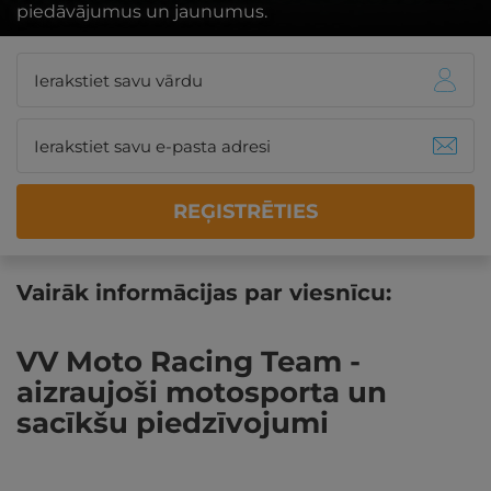
piedāvājumus un jaunumus.
REĢISTRĒTIES
Vairāk informācijas par viesnīcu:
VV Moto Racing Team -
aizraujoši motosporta un
sacīkšu piedzīvojumi