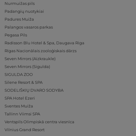
Nurmuižas pils
Padangių nuotykiai
Padures Muiža
Palangos vasaros parkas
Pegasa Pils
Radisson Blu Hotel & Spa, Daugava Riga
Rīgas Nacionālais zooloģiskais dārzs
Seven Mirrors (Aizkraukle)
Seven Mirrors (Sigulda)
SIGULDA ZOO
Silene Resort & SPA
SODELIŠKIŲ DVARO SODYBA
SPA Hotel Ezeri
Sventes Muiža
Tallinn Viimsi SPA
Ventspils Olimpiskā centra viesnīca
Vilnius Grand Resort