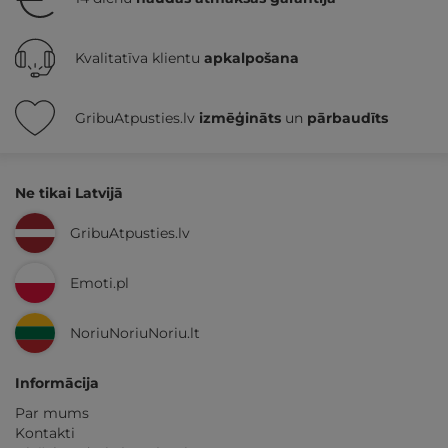
Kvalitatīva klientu
apkalpošana
GribuAtpusties.lv
izmēģināts
un
pārbaudīts
Ne tikai Latvijā
GribuAtpusties.lv
Emoti.pl
NoriuNoriuNoriu.lt
Informācija
Par mums
Kontakti