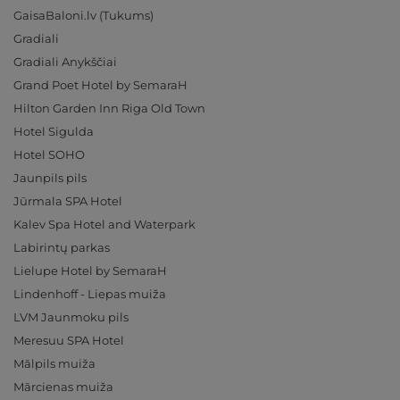
GaisaBaloni.lv (Tukums)
Gradiali
Gradiali Anykščiai
Grand Poet Hotel by SemaraH
Hilton Garden Inn Riga Old Town
Hotel Sigulda
Hotel SOHO
Jaunpils pils
Jūrmala SPA Hotel
Kalev Spa Hotel and Waterpark
Labirintų parkas
Lielupe Hotel by SemaraH
Lindenhoff - Liepas muiža
LVM Jaunmoku pils
Meresuu SPA Hotel
Mālpils muiža
Mārcienas muiža