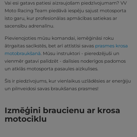
Vai esi gatavs patiesi aizraujošam piedzīvojumam? VV
Moto Racing Team piedāvā iespēju sajust motosporta
īsto garu, kur profesionālas apmācības satiekas ar
sacensību adrenalīnu.
Pievienojoties mūsu komandai, iemēģināsi roku
ātrgaitas sacīkstēs, bet arī attīstīsi savas
prasmes krosa
motobraukšanā
. Mūsu instruktori - pieredzējuši un
vienmēr gatavi palīdzēt - dalīsies noderīgos padomos
un atklās motosporta pasaules aizkulises.
Šis ir piedzīvojums, kur vienlaikus uzlādēsies ar enerģiju
un pilnveidosi savas braukšanas prasmes!
Izmēģini braucienu ar krosa
motociklu