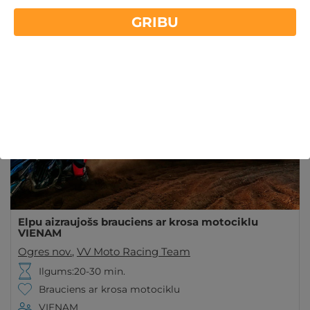
VV Moto Racing Team piedāvā izbaudīt motokrosa
GRIBU
adrenalīnu Elkšņu trasē Ogres novadā. Uzzini vairāk
Lasīt vairāk
par atpūtas un piedzīvojumu iespējām
gribuatpusties.lv!
Elpu aizraujošs brauciens ar krosa motociklu
VIENAM
Ogres nov.
,
VV Moto Racing Team
Ilgums:20-30 min.
Brauciens ar krosa motociklu
VIENAM