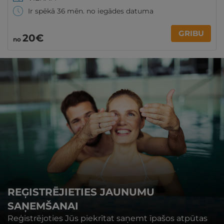
Ir spēkā 36 mēn. no iegādes datuma
GRIBU
20€
no
REĢISTRĒJIETIES JAUNUMU
SAŅEMŠANAI
Reģistrējoties Jūs piekrītat saņemt īpašos atpūtas