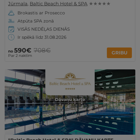
Jūrmala
,
Baltic Beach Hotel & SPA
★ ★ ★ ★ ★
Brokastis ar Prosecco
Atpūta SPA zonā
VISĀS NEDĒĻAS DIENĀS
Ir spēkā līdz 31.08.2026
590€
708€
no
GRIBU
Par 2 naktīm