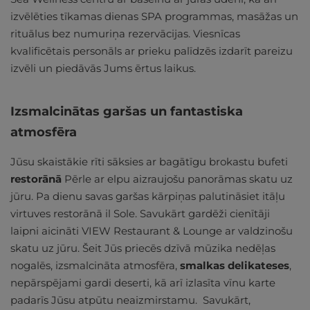
izvēlēties tīkamas dienas SPA programmas, masāžas un
rituālus bez numuriņa rezervācijas. Viesnīcas
kvalificētais personāls ar prieku palīdzēs izdarīt pareizu
izvēli un piedāvās Jums ērtus laikus.
Izsmalcinātas garšas un fantastiska
atmosfēra
Jūsu skaistākie rīti sāksies ar bagātīgu brokastu bufeti
restorānā
Pērle ar elpu aizraujošu panorāmas skatu uz
jūru. Pa dienu savas garšas kārpiņas palutināsiet itāļu
virtuves restorānā il Sole. Savukārt gardēži cienītāji
laipni aicināti VIEW Restaurant & Lounge ar valdzinošu
skatu uz jūru. Šeit Jūs priecēs dzīvā mūzika nedēļas
nogalēs, izsmalcināta atmosfēra,
smalkas delikateses
,
nepārspējami gardi deserti, kā arī izlasīta vīnu karte
padarīs Jūsu atpūtu neaizmirstamu. Savukārt,