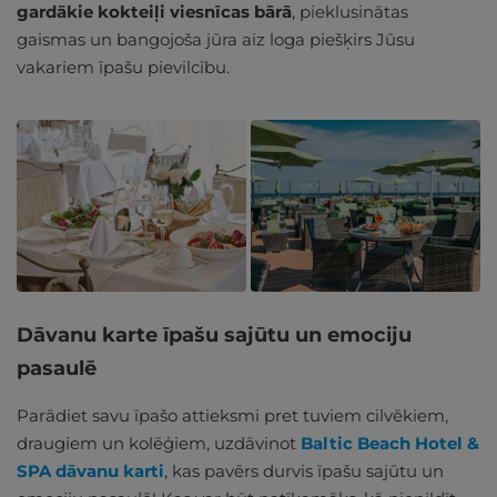
gardākie kokteiļi viesnīcas bārā
, pieklusinātas
gaismas un bangojoša jūra aiz loga piešķirs Jūsu
vakariem īpašu pievilcību.
Dāvanu karte īpašu sajūtu un emociju
pasaulē
Parādiet savu īpašo attieksmi pret tuviem cilvēkiem,
draugiem un kolēģiem, uzdāvinot
Baltic Beach Hotel &
SPA dāvanu karti
, kas pavērs durvis īpašu sajūtu un