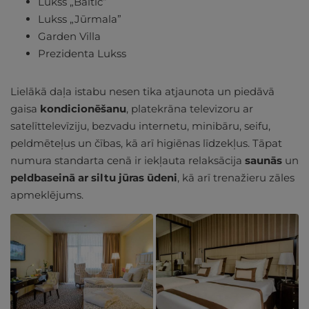
Lukss „Baltic”
Lukss „Jūrmala”
Garden Villa
Prezidenta Lukss
Lielākā daļa istabu nesen tika atjaunota un piedāvā
gaisa
kondicionēšanu
, platekrāna televizoru ar
satelīttelevīziju, bezvadu internetu, minibāru, seifu,
peldmēteļus un čības, kā arī higiēnas līdzekļus. Tāpat
numura standarta cenā ir iekļauta relaksācija
saunās
un
peldbaseinā ar
siltu jūras ūdeni
, kā arī trenažieru zāles
apmeklējums.