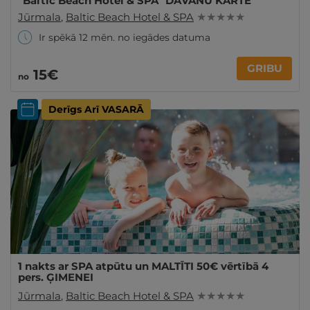
"Baltic Beach Hotel & SPA" DĀVANU KARTE
Jūrmala
,
Baltic Beach Hotel & SPA
★ ★ ★ ★ ★
Ir spēkā 12 mēn. no iegādes datuma
GRIBU
15€
no
Derīgs Arī VASARĀ
1 nakts ar SPA atpūtu un MALTĪTI 50€ vērtībā 4
pers. ĢIMENEI
Jūrmala
,
Baltic Beach Hotel & SPA
★ ★ ★ ★ ★