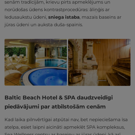
senām tradīcijām, krievu pirts apmeklējums un
norūdošas ūdens kontrastprocedūras: āliņģis ar
ledusaukstu ūdeni,
sniega istaba
, mazais baseins ar
jūras ūdeni un auksta duša-spainis.
Baltic Beach Hotel & SPA daudzveidīgi
piedāvājumi par atbilstošām cenām
Kad laika pilnvērtīgai atpūtai nav, bet nepieciešama īsa
atelpa, esiet laipni aicināti apmeklēt SPA kompleksus,
Sea Wellness centru ar baseinu ar jūras ūdeni, kā arī