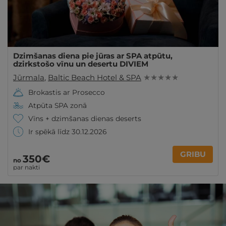
Dzimšanas diena pie jūras ar SPA atpūtu,
dzirkstošo vīnu un desertu DIVIEM
Jūrmala
,
Baltic Beach Hotel & SPA
★ ★ ★ ★ ★
Brokastis ar Prosecco
Atpūta SPA zonā
Vīns + dzimšanas dienas deserts
Ir spēkā līdz 30.12.2026
GRIBU
350€
no
par nakti