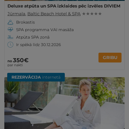
Deluxe atpūta un SPA izklaides pēc izvēles DIVIEM
Jūrmala
,
Baltic Beach Hotel & SPA
★ ★ ★ ★ ★
Brokastis
SPA programma VAI masāža
Atpūta SPA zonā
Ir spēkā līdz 30.12.2026
GRIBU
350€
no
par nakti
REZERVĀCIJA
internetā