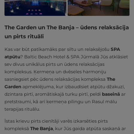
The Garden un The Banja – ūdens relaksācija
un pirts rituāli
Kas var būt patīkamāks par siltu un relaksējošu
SPA
atpūtu
? Baltic Beach Hotel & SPA Jūrmalā Jūs atklāsiet
sev divus unikālus pirts un ūdens relaksācijas
kompleksus. Ķermeņa un dvēseles harmoniju
sasniegsiet pēc ūdens relaksācijas kompleksa
The
Garden
apmeklējuma, kur izbaudīsiet atpūtu džakuzī,
dzintara pirtī, aromātiskajā turku pirtī, peldi
baseinā
ar
pretstraumi, kā arī ķermeņa pīlingu un Rasul mālu
terapijas rituālu.
Īstas krievu pirts cienītāji varēs izkarsēties pirts
kompleksā
The Banja
, kur Jūs gaida atpūta saskaņā ar