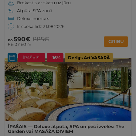
Brokastis ar skatu uz jūru
Atpūta SPA zonā
Deluxe numurs
Ir spēkā līdz 31.08.2026
590€
885€
no
GRIBU
Par 3 naktīm
ĪPAŠAIS!
- 16%
Derīgs Arī VASARĀ
ĪPAŠAIS — Deluxe atpūta, SPA un pēc izvēles: The
Garden vai MASĀŽA DIVIEM