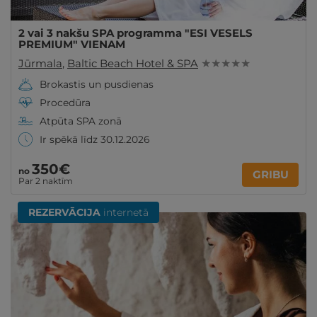
2 vai 3 nakšu SPA programma "ESI VESELS
PREMIUM" VIENAM
Jūrmala
,
Baltic Beach Hotel & SPA
★ ★ ★ ★ ★
Brokastis un pusdienas
Procedūra
Atpūta SPA zonā
Ir spēkā līdz 30.12.2026
350€
no
GRIBU
Par 2 naktīm
REZERVĀCIJA
internetā