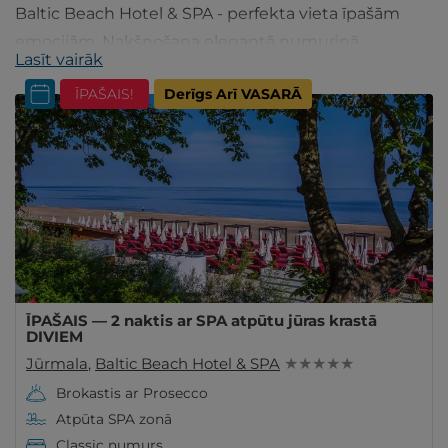
Baltic Beach Hotel & SPA - perfekta vieta īpašām
emocijām. Nakšņošana elegantā numuriņā,
Lasīt vairāk
vakariņas restorānā, SPA procedūras, baseins u.c.
ĪPAŠAIS!
Derīgs Arī VASARĀ
Rezervējiet!
ĪPAŠAIS — 2 naktis ar SPA atpūtu jūras krastā
DIVIEM
Jūrmala
,
Baltic Beach Hotel & SPA
★ ★ ★ ★ ★
Brokastis ar Prosecco
Atpūta SPA zonā
Classic numurs