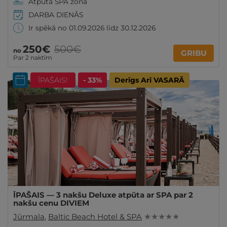
Atpūta SPA zonā
DARBA DIENĀS
Ir spēkā no 01.09.2026 līdz 30.12.2026
250€
500€
no
GRIBU
Par 2 naktīm
ĪPAŠAIS!
- 33%
Derīgs Arī VASARĀ
ĪPAŠAIS — 3 nakšu Deluxe atpūta ar SPA par 2
nakšu cenu DIVIEM
Jūrmala
,
Baltic Beach Hotel & SPA
★ ★ ★ ★ ★