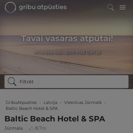
Tavai vasaras atpūtai!
Atlaides līdz -30% visā Baltijā
Filtrēt
GribuAtpusties
»
Latvija
»
Viesnīcas Jūrmalā
»
Baltic Beach Hotel & SPA
Baltic Beach Hotel & SPA
Jūrmala
8,7
/10