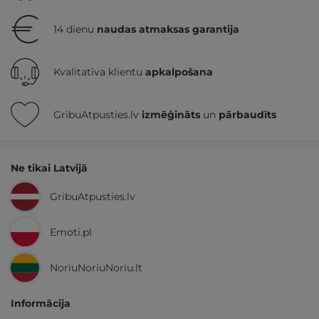
14 dienu
naudas atmaksas garantija
Kvalitatīva klientu
apkalpošana
GribuAtpusties.lv
izmēģināts
un
pārbaudīts
Ne tikai Latvijā
GribuAtpusties.lv
Emoti.pl
NoriuNoriuNoriu.lt
Informācija