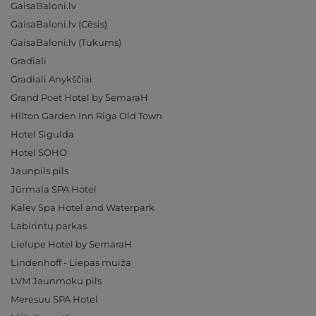
GaisaBaloni.lv
GaisaBaloni.lv (Cēsis)
GaisaBaloni.lv (Tukums)
Gradiali
Gradiali Anykščiai
Grand Poet Hotel by SemaraH
Hilton Garden Inn Riga Old Town
Hotel Sigulda
Hotel SOHO
Jaunpils pils
Jūrmala SPA Hotel
Kalev Spa Hotel and Waterpark
Labirintų parkas
Lielupe Hotel by SemaraH
Lindenhoff - Liepas muiža
LVM Jaunmoku pils
Meresuu SPA Hotel