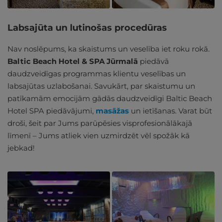
Labsajūta un lutinošas procedūras
Nav noslēpums, ka skaistums un veselība iet roku rokā.
Baltic Beach Hotel & SPA Jūrmalā
piedāvā
daudzveidīgas programmas klientu veselības un
labsajūtas uzlabošanai. Savukārt, par skaistumu un
patīkamām emocijām gādās daudzveidīgi Baltic Beach
Hotel SPA piedāvājumi,
masāžas
un ietīšanas. Varat būt
droši, šeit par Jums parūpēsies visprofesionālākajā
līmenī – Jums atliek vien uzmirdzēt vēl spožāk kā
jebkad!