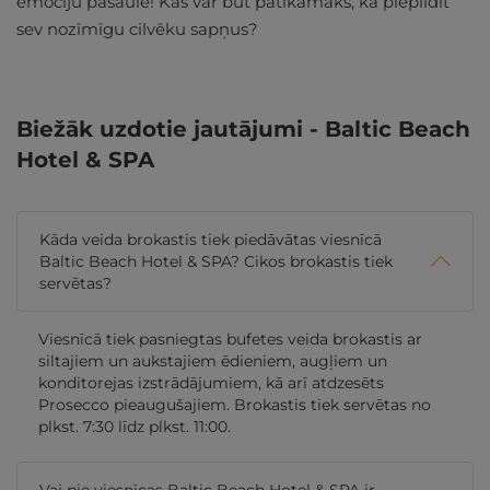
emociju pasaulē! Kas var būt patīkamāks, kā piepildīt
sev nozīmīgu cilvēku sapņus?
Biežāk uzdotie jautājumi - Baltic Beach
Hotel & SPA
Kāda veida brokastis tiek piedāvātas viesnīcā
Baltic Beach Hotel & SPA? Cikos brokastis tiek
servētas?
Viesnīcā tiek pasniegtas bufetes veida brokastis ar
siltajiem un aukstajiem ēdieniem, augļiem un
konditorejas izstrādājumiem, kā arī atdzesēts
Prosecco pieaugušajiem. Brokastis tiek servētas no
plkst. 7:30 līdz plkst. 11:00.