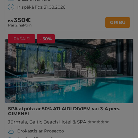
Ir spēkā līdz 31.08.2026
350€
no
GRIBU
Par 2 naktīm
ĪPAŠAIS!
- 50%
SPA atpūta ar 50% ATLAIDI DIVIEM vai 3-4 pers.
ĢIMENEI
Jūrmala
,
Baltic Beach Hotel & SPA
★ ★ ★ ★ ★
Brokastis ar Prosecco