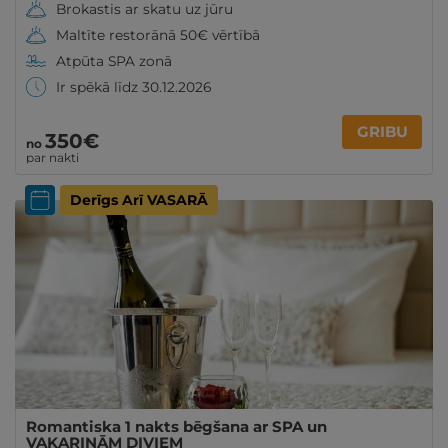
Brokastis ar skatu uz jūru
Maltīte restorānā 50€ vērtībā
Atpūta SPA zonā
Ir spēkā līdz 30.12.2026
GRIBU
350€
no
par nakti
Derīgs Arī VASARĀ
Romantiska 1 nakts bēgšana ar SPA un
VAKARIŅĀM DIVIEM