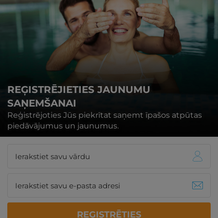
REĢISTRĒJIETIES JAUNUMU
SAŅEMŠANAI
Reģistrējoties Jūs piekrītat saņemt īpašos atpūtas
piedāvājumus un jaunumus.
REĢISTRĒTIES