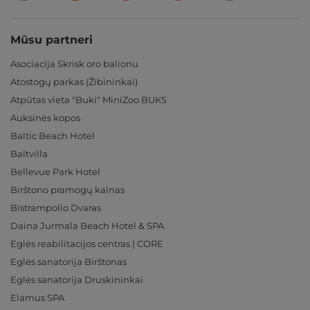
Mūsu partneri
Asociacija Skrisk oro balionu
Atostogų parkas (Žibininkai)
Atpūtas vieta "Buki" MiniZoo BUKS
Auksinės kopos
Baltic Beach Hotel
Baltvilla
Bellevue Park Hotel
Birštono pramogų kalnas
Bistrampolio Dvaras
Daina Jurmala Beach Hotel & SPA
Eglės reabilitacijos centras | CORE
Eglės sanatorija Birštonas
Eglės sanatorija Druskininkai
Elamus SPA