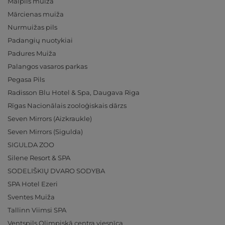
Mālpils muiža
Mārcienas muiža
Nurmuižas pils
Padangių nuotykiai
Padures Muiža
Palangos vasaros parkas
Pegasa Pils
Radisson Blu Hotel & Spa, Daugava Riga
Rīgas Nacionālais zooloģiskais dārzs
Seven Mirrors (Aizkraukle)
Seven Mirrors (Sigulda)
SIGULDA ZOO
Silene Resort & SPA
SODELIŠKIŲ DVARO SODYBA
SPA Hotel Ezeri
Sventes Muiža
Tallinn Viimsi SPA
Ventspils Olimpiskā centra viesnīca