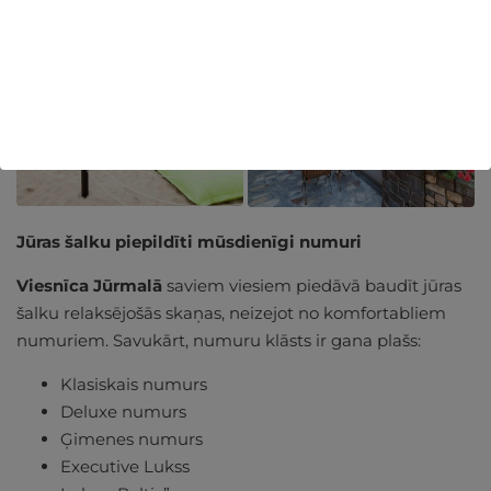
kur vasaras priekus baudīsiet ar
5 zvaigžņu komfortu!
Jūras šalku piepildīti mūsdienīgi numuri
Viesnīca Jūrmalā
saviem viesiem piedāvā baudīt jūras
šalku relaksējošās skaņas, neizejot no komfortabliem
numuriem. Savukārt, numuru klāsts ir gana plašs:
Klasiskais numurs
Deluxe numurs
Ģimenes numurs
Executive Lukss