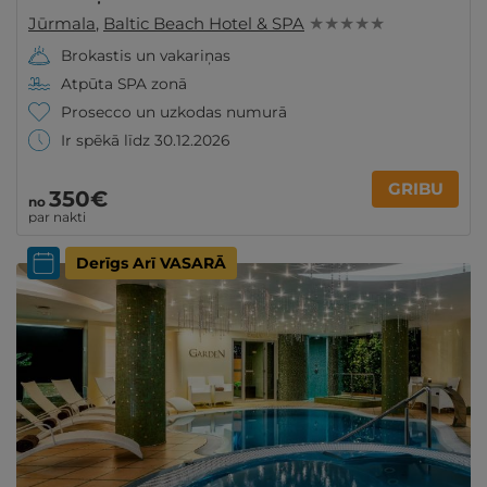
Jūrmala
,
Baltic Beach Hotel & SPA
★ ★ ★ ★ ★
Brokastis un vakariņas
Atpūta SPA zonā
Prosecco un uzkodas numurā
Ir spēkā līdz 30.12.2026
GRIBU
350€
no
par nakti
Derīgs Arī VASARĀ