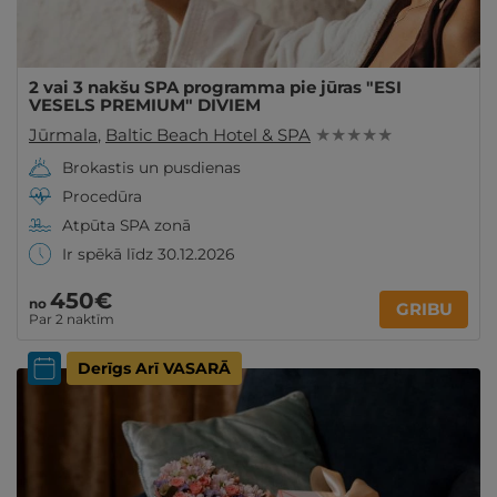
2 vai 3 nakšu SPA programma pie jūras "ESI
VESELS PREMIUM" DIVIEM
Jūrmala
,
Baltic Beach Hotel & SPA
★ ★ ★ ★ ★
Brokastis un pusdienas
Procedūra
Atpūta SPA zonā
Ir spēkā līdz 30.12.2026
450€
no
GRIBU
Par 2 naktīm
Derīgs Arī VASARĀ