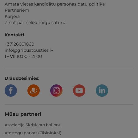
Amata vietas kandidātu personas datu politika
Partneriem
Karjera
Ziņot par nelikumīgu saturu
Kontakti
+37126001060
info@gribuatpusties.lv
I - VII
10:00 - 21:00
Draudzēsimies:
Mūsu partneri
Asociacija Skrisk oro balionu
Atostogų parkas (Žibininkai)