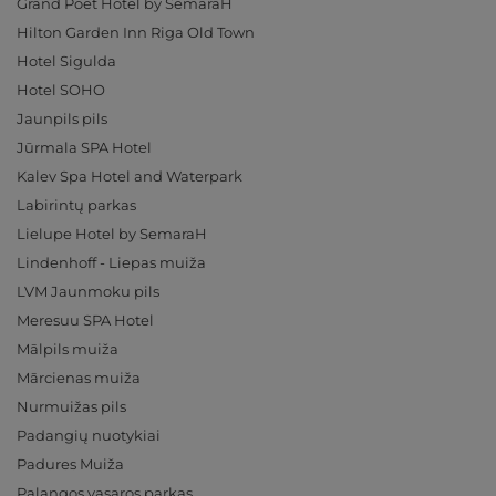
Grand Poet Hotel by SemaraH
Hilton Garden Inn Riga Old Town
Hotel Sigulda
Hotel SOHO
Jaunpils pils
Jūrmala SPA Hotel
Kalev Spa Hotel and Waterpark
Labirintų parkas
Lielupe Hotel by SemaraH
Lindenhoff - Liepas muiža
LVM Jaunmoku pils
Meresuu SPA Hotel
Mālpils muiža
Mārcienas muiža
Nurmuižas pils
Padangių nuotykiai
Padures Muiža
Palangos vasaros parkas