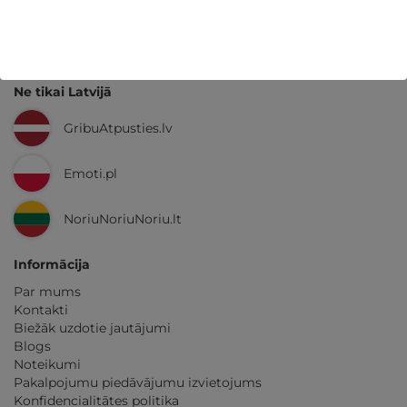
GribuAtpusties.lv
izmēģināts
un
pārbaudīts
Ne tikai Latvijā
GribuAtpusties.lv
Emoti.pl
NoriuNoriuNoriu.lt
Informācija
Par mums
Kontakti
Biežāk uzdotie jautājumi
Blogs
Noteikumi
Pakalpojumu piedāvājumu izvietojums
Konfidencialitātes politika