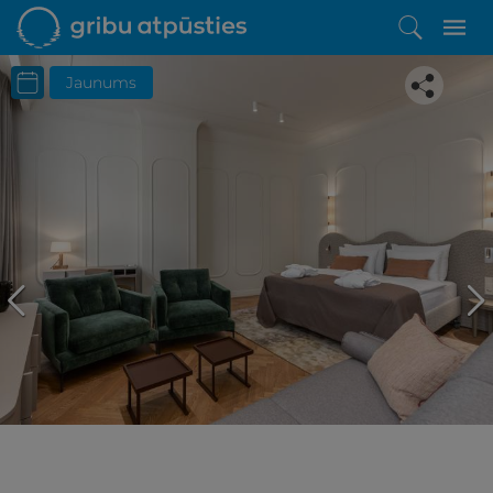
Jaunums
Iepatikās šis piedāvājums?
Līdz brīnišķīgai atpūtai atlikuši tikai daži soļi
PĒRKU