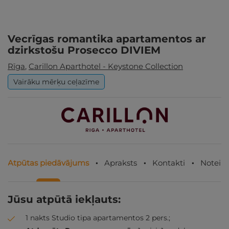
Vecrīgas romantika apartamentos ar
dzirkstošu Prosecco DIVIEM
Rīga
,
Carillon Aparthotel - Keystone Collection
Vairāku mērķu ceļazīme
Atpūtas piedāvājums
Apraksts
Kontakti
Noteik
Jūsu atpūtā iekļauts:
1 nakts Studio tipa apartamentos 2 pers.;