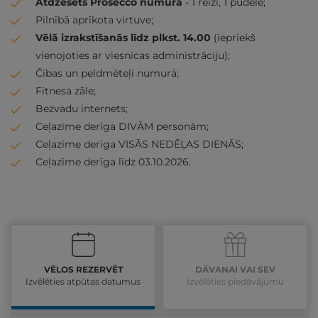
Atdzesēts Prosecco numurā
- 1 reizi, 1 pudele;
Pilnībā aprīkota virtuve;
Vēlā izrakstīšanās līdz plkst. 14.00
(iepriekš
vienojoties ar viesnīcas administrāciju);
Čības un peldmēteļi numurā;
Fitnesa zāle;
Bezvadu internets;
Ceļazīme derīga DIVĀM personām;
Ceļazīme derīga VISĀS NEDĒĻAS DIENĀS;
Ceļazīme derīga līdz 03.10.2026.
VĒLOS REZERVĒT
DĀVANAI VAI SEV
Izvēlēties atpūtas datumus
Izvēlēties piedāvājumu