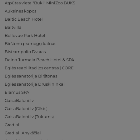
Atpūtas vieta "Buki" MiniZoo BUKS
Auksinės kopos
Baltic Beach Hotel
Baltvilla
Bellevue Park Hotel
Birštono pramogų kalnas
Bistrampolio Dvaras
Daina Jurmala Beach Hotel & SPA
Eglės reabilitacijos centras | CORE
Eglės sanatorija Birštonas
Eglės sanatorija Druskininkai
Elamus SPA
GaisaBaloni.lv
GaisaBaloni.lv (Cēsis)
GaisaBaloni.lv (Tukums)
Gradiali
Gradiali Anykščiai