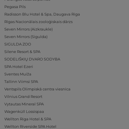
Pegasa Pils
Radisson Blu Hotel & Spa, Daugava Riga
Rīgas Nacionālais zooloģiskais dārzs
Seven Mirrors (Aizkraukle)
Seven Mirrors (Sigulda)
SIGULDA ZOO
Silene Resort & SPA
SODELIŠKIŲ DVARO SODYBA
SPA Hotel Ezeri
Sventes Muiža
Tallinn Viimsi SPA
Ventspils Olimpiskā centra viesnīca
Vilnius Grand Resort
Vytautas Mineral SPA
Wagenküll Lossispaa
Wellton Riga Hotel & SPA
Wellton Riverside SPA Hotel