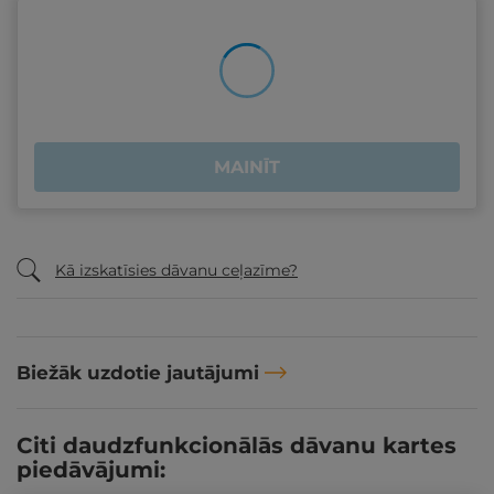
MAINĪT
Kā izskatīsies dāvanu ceļazīme?
Biežāk uzdotie jautājumi
Citi daudzfunkcionālās dāvanu kartes
piedāvājumi: