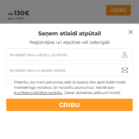
GRIBU
130€
no
par nakti
Saņem atlaidi atpūtai!
Atpūtai Valentīndienā
Atpūta Lieldienu brīvdienās
Reģistrējies un atpūties vēl izdevīgāk
Atpūta maija brīvdienās
Derīgs arī VASARĀ
Atpūtai
Līgo svētkos
Dāvanas ar nakšņošanu
Romantiska
atpūta pārim
Atpūta diviem
Atpūta Latvijā
Piekrītu, ka mani personas dati (e-pasts) tiks apstrādāti tiešā
mārketinga nolūkos, lai nosūtītu jaunumus. Vairāk par -
Nekādas
apkalpošanas un administrācijas
maksas
Konfidencialitātes politiku
.
(Varat atteikties jebkurā mirklī)
GRIBU
14 dienu
naudas atmaksas garantija
Kvalitatīva klientu
apkalpošana