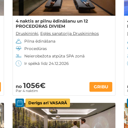
4 naktis ar pilnu ēdināšanu un 12
PROCEDŪRAS DIVIEM
Druskininki
,
Eglės sanatorija Druskininkos
Pilna ēdināšana
Procedūras
Neierobežota atpūta SPA zonā
Ir spēkā līdz 24.12.2026
1056€
no
GRIBU
Par 4 naktīm
Derīgs arī VASARĀ