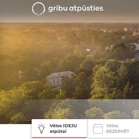
Vēlos IDEJU
Vēlos
atpūtai
REZERVĒT