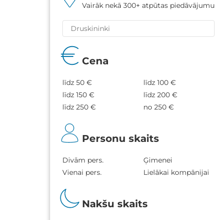
Vairāk nekā 300+ atpūtas piedāvājumu
Cena
līdz 50 €
līdz 100 €
līdz 150 €
līdz 200 €
līdz 250 €
no 250 €
Personu skaits
Divām pers.
Ģimenei
Vienai pers.
Lielākai kompānijai
Nakšu skaits