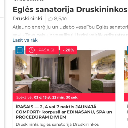
Eglės sanatorija Druskininkos
Druskininki
8,5
/10
Atjauno enerģiju un uzlabo veselību Eglės sanatori
sevi - Tavs ceļs uz veselību! Uzzini vairāk gribuatpus
Lasīt vairāk
ĪPAŠAIS!
- 20%
Spēkā vēl:
03
d.
13
st.
22
min.
28
sek.
ĪPAŠAIS — 2, 4 vai 7 naktis JAUNAJĀ
COMFORT+ korpusā ar ĒDINĀŠANU, SPA un
PROCEDŪRĀM DIVIEM
Druskininki
,
Eglės sanatorija Druskininkos