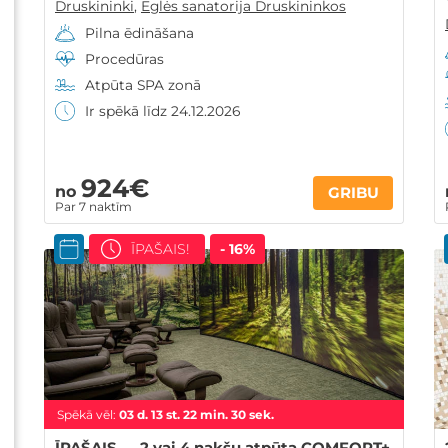
Druskininki
,
Eglės sanatorija Druskininkos
Pilna ēdināšana
Procedūras
Atpūta SPA zonā
Ir spēkā līdz 24.12.2026
924€
no
GRIBU
Par 7 naktīm
ĪPAŠAIS!
- 16%
Spēkā vēl:
03
d.
13
st.
22
min.
28
sek.
ĪPAŠAIS — 2 vai 4 nakšu atpūta COMFORT+