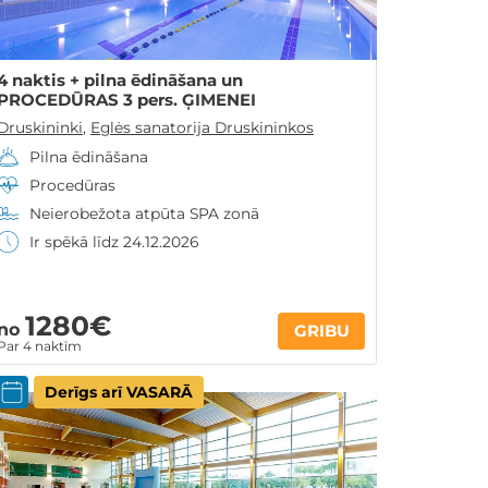
4 naktis + pilna ēdināšana un
PROCEDŪRAS 3 pers. ĢIMENEI
Druskininki
,
Eglės sanatorija Druskininkos
Pilna ēdināšana
Procedūras
Neierobežota atpūta SPA zonā
Ir spēkā līdz 24.12.2026
1280€
no
GRIBU
Par 4 naktīm
Derīgs arī VASARĀ