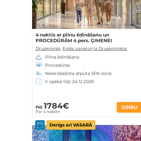
4 naktis ar pilnu ēdināšanu un
PROCEDŪRĀM 4 pers. ĢIMENEI
Druskininki
,
Eglės sanatorija Druskininkos
Pilna ēdināšana
Procedūras
Neierobežota atpūta SPA zonā
Ir spēkā līdz 24.12.2026
1784€
no
GRIBU
Par 4 naktīm
Derīgs arī VASARĀ