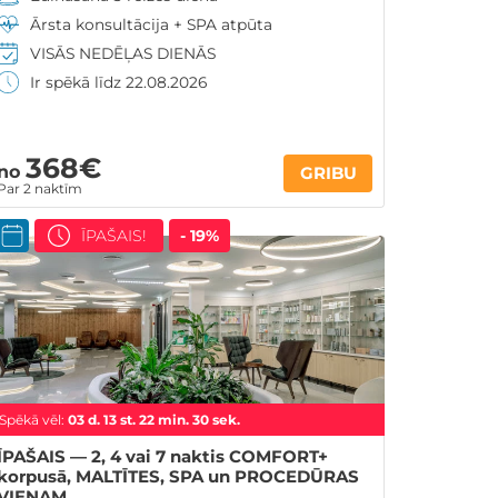
Ārsta konsultācija + SPA atpūta
VISĀS NEDĒĻAS DIENĀS
Ir spēkā līdz 22.08.2026
368€
no
GRIBU
Par 2 naktīm
ĪPAŠAIS!
- 19%
Spēkā vēl:
03
d.
13
st.
22
min.
28
sek.
ĪPAŠAIS — 2, 4 vai 7 naktis COMFORT+
korpusā, MALTĪTES, SPA un PROCEDŪRAS
VIENAM