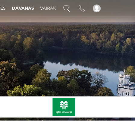
DES
DĀVANAS
VAIRĀK
!