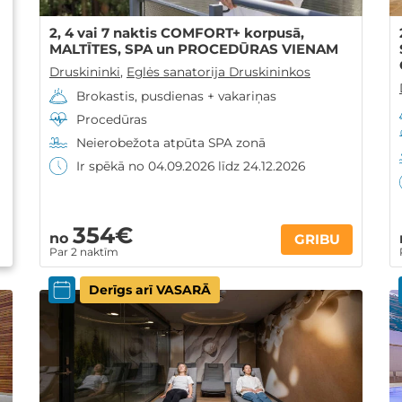
2, 4 vai 7 naktis COMFORT+ korpusā,
MALTĪTES, SPA un PROCEDŪRAS VIENAM
Druskininki
,
Eglės sanatorija Druskininkos
Brokastis, pusdienas + vakariņas
Procedūras
Neierobežota atpūta SPA zonā
Ir spēkā no 04.09.2026 līdz 24.12.2026
354€
no
GRIBU
Par 2 naktīm
Derīgs arī VASARĀ