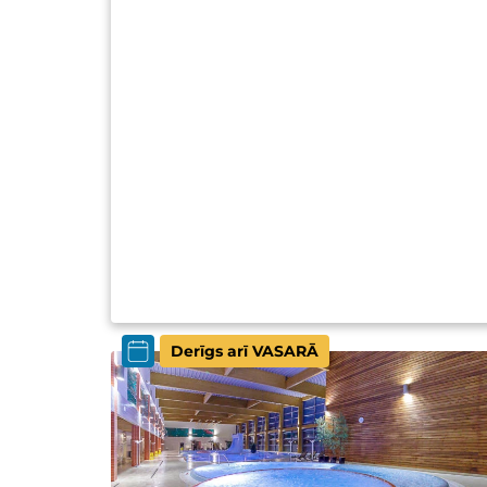
Derīgs arī VASARĀ