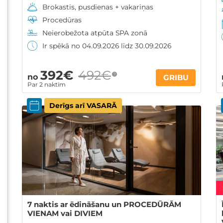
Brokastis, pusdienas + vakariņas
Procedūras
Neierobežota atpūta SPA zonā
Ir spēkā no 04.09.2026 līdz 30.09.2026
392€
492€
?
no
GRIBU
Par 2 naktīm
Derīgs arī VASARĀ
7 naktis ar ēdināšanu un PROCEDŪRĀM
VIENAM vai DIVIEM