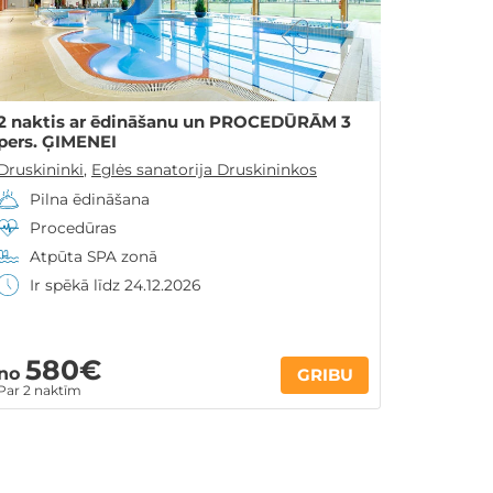
2 naktis ar ēdināšanu un PROCEDŪRĀM 3
pers. ĢIMENEI
Druskininki
,
Eglės sanatorija Druskininkos
Pilna ēdināšana
Procedūras
Atpūta SPA zonā
Ir spēkā līdz 24.12.2026
580€
no
GRIBU
Par 2 naktīm