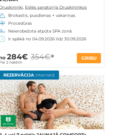
Druskininki
,
Eglės sanatorija Druskininkos
Brokastis, pusdienas + vakariņas
Procedūras
Neierobežota atpūta SPA zonā
Ir spēkā no 04.09.2026 līdz 30.09.2026
284€
354€
?
no
GRIBU
Par 2 naktīm
REZERVĀCIJA
internetā
2, 4 vai 7 naktis JAUNAJĀ COMFORT+