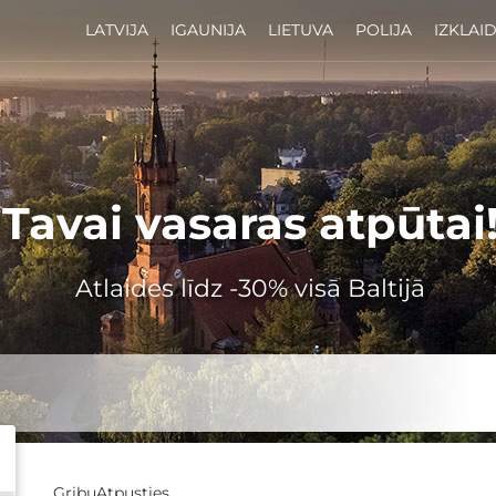
LATVIJA
IGAUNIJA
LIETUVA
POLIJA
IZKLAI
Tavai vasaras atpūtai
Atlaides līdz -30% visā Baltijā
GribuAtpusties