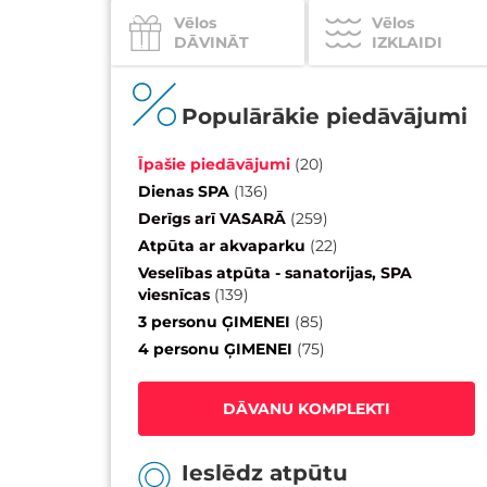
Vēlos
Vēlos
DĀVINĀT
IZKLAIDI
Populārākie piedāvājumi
Īpašie piedāvājumi
(
20
)
Dienas SPA
(
136
)
Derīgs arī VASARĀ
(
259
)
Atpūta ar akvaparku
(
22
)
Veselības atpūta - sanatorijas, SPA
viesnīcas
(
139
)
3 personu ĢIMENEI
(
85
)
4 personu ĢIMENEI
(
75
)
DĀVANU KOMPLEKTI
Ieslēdz atpūtu