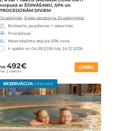
korpusā ar ĒDINĀŠANU, SPA un
PROCEDŪRĀM DIVIEM
Druskininki
,
Eglės sanatorija Druskininkos
Brokastis, pusdienas + vakariņas
Procedūras
Neierobežota atpūta SPA zonā
Ir spēkā no 04.09.2026 līdz 24.12.2026
492€
no
GRIBU
Par 2 naktīm
REZERVĀCIJA
internetā