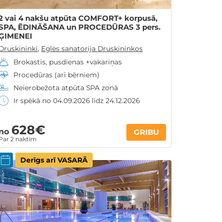
2 vai 4 nakšu atpūta COMFORT+ korpusā,
SPA, ĒDINĀŠANA un PROCEDŪRAS 3 pers.
ĢIMENEI
Druskininki
,
Eglės sanatorija Druskininkos
Brokastis, pusdienas +vakariņas
Procedūras (arī bērniem)
Neierobežota atpūta SPA zonā
Ir spēkā no 04.09.2026 līdz 24.12.2026
628€
no
GRIBU
Par 2 naktīm
Derīgs arī VASARĀ