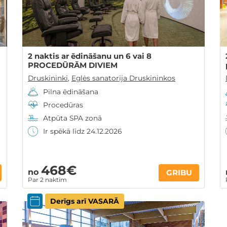
2 naktis ar ēdināšanu un 6 vai 8
PROCEDŪRĀM DIVIEM
Druskininki
,
Eglės sanatorija Druskininkos
Pilna ēdināšana
Procedūras
Atpūta SPA zonā
Ir spēkā līdz 24.12.2026
468€
no
GRIBU
Par 2 naktīm
Derīgs arī VASARĀ