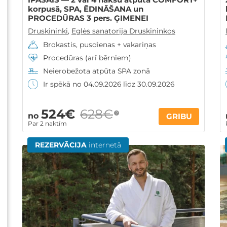
korpusā, SPA, ĒDINĀŠANA un
PROCEDŪRAS 3 pers. ĢIMENEI
Druskininki
,
Eglės sanatorija Druskininkos
Brokastis, pusdienas + vakariņas
Procedūras (arī bērniem)
Neierobežota atpūta SPA zonā
Ir spēkā no 04.09.2026 līdz 30.09.2026
524€
628€
?
no
GRIBU
Par 2 naktīm
REZERVĀCIJA
internetā