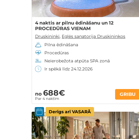
4 naktis ar pilnu ēdināšanu un 12
PROCEDŪRAS VIENAM
Druskininki
,
Eglės sanatorija Druskininkos
Pilna ēdināšana
Procedūras
Neierobežota atpūta SPA zonā
Ir spēkā līdz 24.12.2026
688€
no
GRIBU
Par 4 naktīm
Derīgs arī VASARĀ