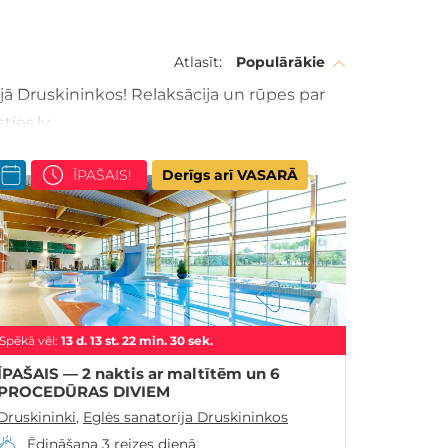
Atlasīt:
Populārākie
jā Druskininkos! Relaksācija un rūpes par
ties.lv
ĪPAŠAIS!
Derīgs arī VASARĀ
Spēkā vēl:
13
d.
13
st.
22
min.
28
sek.
ĪPAŠAIS — 2 naktis ar maltītēm un 6
PROCEDŪRAS DIVIEM
Druskininki
,
Eglės sanatorija Druskininkos
Ēdināšana 3 reizes dienā