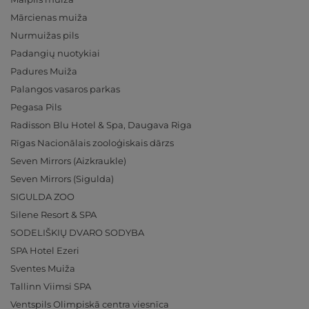
Mārcienas muiža
Nurmuižas pils
Padangių nuotykiai
Padures Muiža
Palangos vasaros parkas
Pegasa Pils
Radisson Blu Hotel & Spa, Daugava Riga
Rīgas Nacionālais zooloģiskais dārzs
Seven Mirrors (Aizkraukle)
Seven Mirrors (Sigulda)
SIGULDA ZOO
Silene Resort & SPA
SODELIŠKIŲ DVARO SODYBA
SPA Hotel Ezeri
Sventes Muiža
Tallinn Viimsi SPA
Ventspils Olimpiskā centra viesnīca