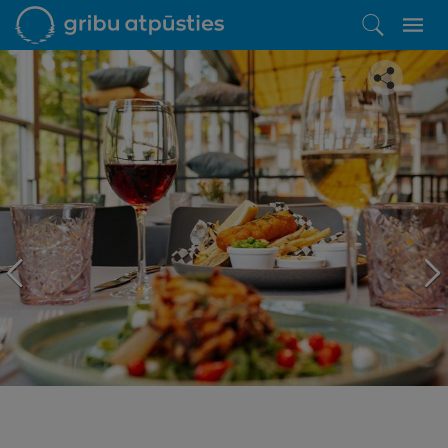
Iepatikās šis piedāvājums?
Līdz brīnišķīgai atpūtai atlikuši tikai daži soļi
PĒRKU