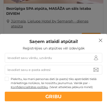
Bezrūpīga SPA atpūta, MASĀŽA un sāls istaba
DIVIEM
Jūrmala
,
Lielupe Hotel by Semarah - dienas
atpūta
GRIBU
120€
Saņem atlaidi atpūtai!
Reģistrējies un atpūties vēl izdevīgāk
Atpūtai Valentīndienā
Ziemassvētku dāvanas
Dāvanas TĒVA DIENĀ
Dienas Spa
Dāvanas Sieviešu
dienā
Dāvanas ar SPA
Dāvanu idejas
Dāvanas
gardēžiem
Dāvanas Mātes dienā
Dāvanas VIŅAI
Dāvanas VIŅAM
Atpūta Latvijā
Piekrītu, ka mani personas dati (e-pasts) tiks apstrādāti tiešā
mārketinga nolūkos, lai nosūtītu jaunumus. Vairāk par -
Konfidencialitātes politiku
.
(Varat atteikties jebkurā mirklī)
GRIBU
Nekādas
apkalpošanas un administrācijas
maksas