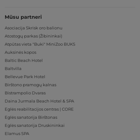
Mūsu partneri
Asociacija Skrisk oro balionu
Atostogų parkas (Žibininkai)
Atpūtas vieta "Buki" MiniZoo BUKS
Auksinės kopos
Baltic Beach Hotel
Baltvilla
Bellevue Park Hotel
Birštono pramogų kalnas
Bistrampolio Dvaras
Daina Jurmala Beach Hotel & SPA
Eglės reabilitacijos centras | CORE
Eglės sanatorija Birštonas
Eglės sanatorija Druskininkai
Elamus SPA