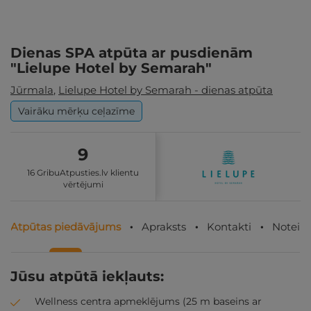
Dienas SPA atpūta ar pusdienām
"Lielupe Hotel by Semarah"
Jūrmala
,
Lielupe Hotel by Semarah - dienas atpūta
Vairāku mērķu ceļazīme
9
16 GribuAtpusties.lv klientu
vērtējumi
Atpūtas piedāvājums
Apraksts
Kontakti
Noteik
Jūsu atpūtā iekļauts:
Wellness centra apmeklējums (25 m baseins ar