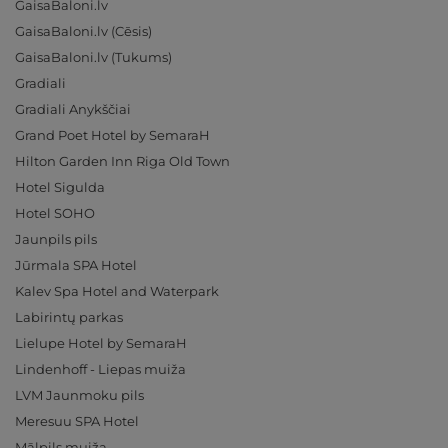
GaisaBaloni.lv
GaisaBaloni.lv (Cēsis)
GaisaBaloni.lv (Tukums)
Gradiali
Gradiali Anykščiai
Grand Poet Hotel by SemaraH
Hilton Garden Inn Riga Old Town
Hotel Sigulda
Hotel SOHO
Jaunpils pils
Jūrmala SPA Hotel
Kalev Spa Hotel and Waterpark
Labirintų parkas
Lielupe Hotel by SemaraH
Lindenhoff - Liepas muiža
LVM Jaunmoku pils
Meresuu SPA Hotel
Mālpils muiža