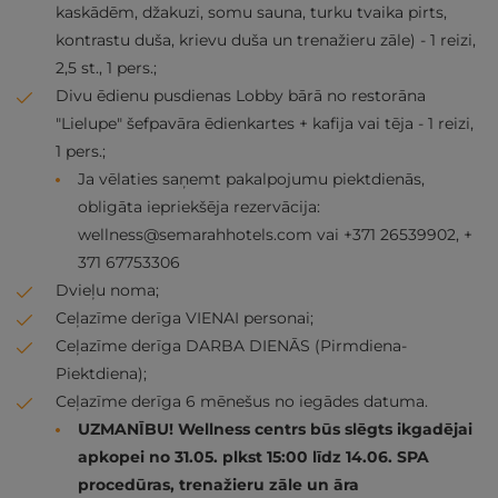
kaskādēm, džakuzi, somu sauna, turku tvaika pirts,
kontrastu duša, krievu duša un trenažieru zāle) - 1 reizi,
2,5 st., 1 pers.;
Divu ēdienu pusdienas Lobby bārā no restorāna
"Lielupe" šefpavāra ēdienkartes + kafija vai tēja - 1 reizi,
1 pers.;
Ja vēlaties saņemt pakalpojumu piektdienās,
obligāta iepriekšēja rezervācija:
wellness@semarahhotels.com
vai +371 26539902, +
371 67753306
Dvieļu noma;
Ceļazīme derīga VIENAI personai;
Ceļazīme derīga DARBA DIENĀS (Pirmdiena-
Piektdiena);
Ceļazīme derīga 6 mēnešus no iegādes datuma.
UZMANĪBU! Wellness centrs būs slēgts ikgadējai
apkopei no 31.05. plkst 15:00 līdz 14.06. SPA
procedūras, trenažieru zāle un āra