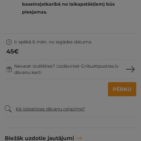
baseins(atkarībā no laikapstākļiem) būs
pieejamas.
Ir spēkā 6 mēn. no iegādes datuma
45
€
Nevarat izvēlēties? Uzdāviniet GribuAtpusties.lv
dāvanu karti
PĒRKU
Kā izskatīsies dāvanu ceļazīme?
Biežāk uzdotie jautājumi