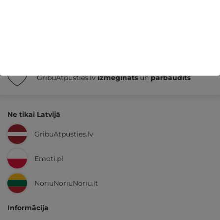
14 dienu
naudas atmaksas garantija
Kvalitatīva klientu
apkalpošana
GribuAtpusties.lv
izmēģināts
un
pārbaudīts
Ne tikai Latvijā
GribuAtpusties.lv
Emoti.pl
NoriuNoriuNoriu.lt
Informācija