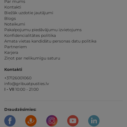
Par mums
Kontakti
Biežāk uzdotie jautājumi
Blogs
Noteikumi
Pakalpojumu piedāvājumu izvietojums
Konfidencialitātes politika
Amata vietas kandidātu personas datu politika
Partneriem
Karjera
Ziņot par nelikumīgu saturu
Kontakti
+37126001060
info@gribuatpusties.lv
I - VII
10:00 - 21:00
Draudzēsimies: